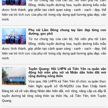
Từ sự chung tay của cán bộ, hội viên phụ nữ Lâm
Đồng, nhiều tuyến đường hoa, tuyến đường kiểu mẫu
được hình thành, góp phần tạo cảnh quan sáng - xanh - sạch - đẹp, thể
hiện vai trò tích cực của phụ nữ trong xây dựng quê hương giàu đẹp, văn
minh.
Phụ nữ Lâm Đồng chung tay làm đẹp từng con
đường, goc phố
Từ sự chung tay của cán bộ, hội viên phụ nữ Lâm
Đồng, nhiều tuyến đường hoa, tuyến đường kiểu mẫu
được hình thành, góp phần tạo cảnh quan sáng - xanh - sạch - đẹp, thể
hiện vai trò tích cực của phụ nữ trong xây dựng quê hương giàu đẹp, văn
minh.
Tuyên Quang: Hội LHPN xã Tiên Yên ra quân vận
động hội viên phụ nữ và Nhân dân hiến đất mở
rộng đường nông thôn
Vừa qua, Hội LHPN xã Tiên Yên tổ chức ra quân thực
hiện Nghị quyết số 05-NQ/ĐU của Ban Chấp hành
Đảng bộ xã về vận động Nhân dân hiến đất, mở rộng, nâng cấp và đắp lề
tuyến đường bê tông nông thôn tại thôn Hạ, xã Tiên Yên, tỉnh Tuyên
Quang.