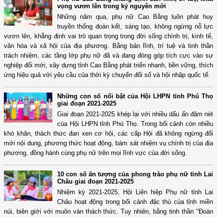
vọng vươn lên trong kỷ nguyên mới
Những năm qua, phụ nữ Cao Bằng luôn phát huy
truyền thống đoàn kết, sáng tạo, không ngừng nỗ lực
vươn lên, khẳng định vai trò quan trọng trong đời sống chính trị, kinh tế,
văn hóa và xã hội của địa phương. Bằng bản lĩnh, trí tuệ và tinh thần
trách nhiệm, các tầng lớp phụ nữ đã và đang đóng góp tích cực vào sự
nghiệp đổi mới, xây dựng tỉnh Cao Bằng phát triển nhanh, bền vững, thích
ứng hiệu quả với yêu cầu của thời kỳ chuyển đổi số và hội nhập quốc tế.
Những con số nổi bật của Hội LHPN tỉnh Phú Thọ
giai đoạn 2021-2025
Giai đoạn 2021-2025 khép lại với nhiều dấu ấn đậm nét
của Hội LHPN tỉnh Phú Thọ. Trong bối cảnh còn nhiều
khó khăn, thách thức đan xen cơ hội, các cấp Hội đã không ngừng đổi
mới nội dung, phương thức hoạt động, bám sát nhiệm vụ chính trị của địa
phương, đồng hành cùng phụ nữ trên mọi lĩnh vực của đời sống.
10 con số ấn tượng của phong trào phụ nữ tỉnh Lai
Châu giai đoạn 2021-2025
Nhiệm kỳ 2021-2025, Hội Liên hiệp Phụ nữ tỉnh Lai
Châu hoạt động trong bối cảnh đặc thù của tỉnh miền
núi, biên giới với muôn vàn thách thức. Tuy nhiên, bằng tinh thần "Đoàn