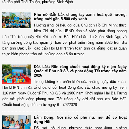
tổ dân phố Thái Thuận, phường Bình Định.
Phụ nữ Đắk Lắk chung tay xanh hoá quê hương,
trồng mới gần 5.500 cây xanh
Hưởng ứng lời kêu gọi của Chủ tịch Hồ Chí Minh; thực
hiện Chỉ thị của UBND tỉnh về việc phát động phong
trào “Tết trồng cây đời đời nhớ ơn Bác Hồ” nhân dịp Xuân Bính Ngọ và
tăng cường công tác quản lý, bảo vệ, phát triển rừng năm 2026 trên địa
bàn tỉnh Đắk Lắk, các cấp Hội LHPN trên toàn tỉnh đã đồng loạt ra quân
thực hiện phong trào với những con số ấn tượng.
Đắk Lắk: Rộn ràng chuỗi hoạt động kỷ niệm Ngày
Quốc tế Phụ nữ 8/3 và phát động Tết trồng cây năm
2026
Trong không khí phấn khởi của những ngày đầu xuân,
Hội LHPN tỉnh đã tổ chức chuỗi hoạt động đặc sắc chào mừng kỷ niệm
116 năm Ngày Quốc tế Phụ nữ 8/3 và 1986 năm Khởi nghĩa Hai Bà Trưng
gắn với phát động phong trào “Tết trồng cây đời đời nhớ ơn Bác Hồ”.
Chuỗi hoạt động diễn ra từ ngày 6 - 7/3/2026.
Lâm Đồng: Nơi nào có phụ nữ, nơi đó có hoạt
động Hội
Đổi mới nội dung, phương thức hoạt động, hướng