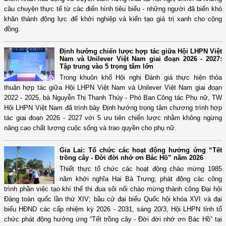
câu chuyện thực tế từ các điển hình tiêu biểu - những người đã biến khó
khăn thành động lực để khởi nghiệp và kiến tạo giá trị xanh cho cộng
đồng.
Định hướng chiến lược hợp tác giữa Hội LHPN Việt
Nam và Unilever Việt Nam giai đoạn 2026 - 2027:
Tập trung vào 5 trọng tâm lớn
Trong khuôn khổ Hội nghị Đánh giá thực hiện thỏa
thuận hợp tác giữa Hội LHPN Việt Nam và Unilever Việt Nam giai đoạn
2022 - 2025, bà Nguyễn Thị Thanh Thúy - Phó Ban Công tác Phụ nữ, TW
Hội LHPN Việt Nam đã trình bày Định hướng trọng tâm chương trình hợp
tác giai đoạn 2026 - 2027 với 5 ưu tiên chiến lược nhằm không ngừng
nâng cao chất lượng cuộc sống và trao quyền cho phụ nữ.
Gia Lai: Tổ chức các hoạt động hưởng ứng “Tết
trồng cây - Đời đời nhớ ơn Bác Hồ” năm 2026
Thiết thực tổ chức các hoạt động chào mừng 1985
năm khởi nghĩa Hai Bà Trưng; phát động các công
trình phần việc tạo khí thế thi đua sôi nổi chào mừng thành công Đại hội
Đảng toàn quốc lần thứ XIV; bầu cử đại biểu Quốc hội khóa XVI và đại
biểu HĐND các cấp nhiệm kỳ 2026 - 2031, sáng 20/3, Hội LHPN tỉnh tổ
chức phát động hưởng ứng “Tết trồng cây - Đời đời nhớ ơn Bác Hồ” tại