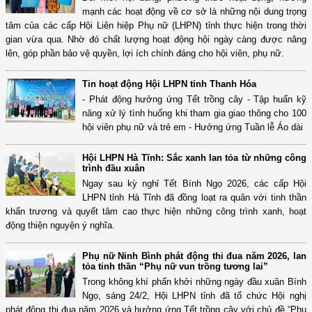
mạnh các hoạt động về cơ sở là những nội dung trọng
tâm của các cấp Hội Liên hiệp Phụ nữ (LHPN) tỉnh thực hiện trong thời
gian vừa qua. Nhờ đó chất lượng hoạt động hội ngày càng được nâng
lên, góp phần bảo vệ quyền, lợi ích chính đáng cho hội viên, phụ nữ.
Tin hoạt động Hội LHPN tỉnh Thanh Hóa
- Phát động hưởng ứng Tết trồng cây - Tập huấn kỹ
năng xử lý tình huống khi tham gia giao thông cho 100
hội viên phụ nữ và trẻ em - Hưởng ứng Tuần lễ Áo dài
Hội LHPN Hà Tĩnh: Sắc xanh lan tỏa từ những công
trình đầu xuân
Ngay sau kỳ nghỉ Tết Bính Ngọ 2026, các cấp Hội
LHPN tỉnh Hà Tĩnh đã đồng loạt ra quân với tinh thần
khẩn trương và quyết tâm cao thực hiện những công trình xanh, hoạt
động thiện nguyện ý nghĩa.
Phụ nữ Ninh Bình phát động thi đua năm 2026, lan
tỏa tinh thần “Phụ nữ vun trồng tương lai”
Trong không khí phấn khởi những ngày đầu xuân Bính
Ngọ, sáng 24/2, Hội LHPN tỉnh đã tổ chức Hội nghị
phát động thi đua năm 2026 và hưởng ứng Tết trồng cây với chủ đề “Phụ