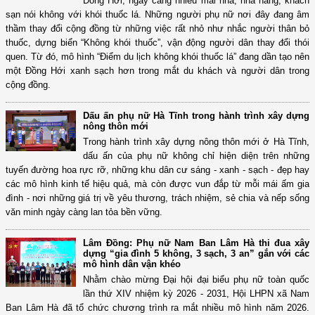
Đồng Hới, ngày càng nhiều mái nhà, nhà hàng, khách
sạn nói không với khói thuốc lá. Những người phụ nữ nơi đây đang âm
thầm thay đổi cộng đồng từ những việc rất nhỏ như nhắc người thân bỏ
thuốc, dựng biển “Không khói thuốc”, vận động người dân thay đổi thói
quen. Từ đó, mô hình “Điểm du lịch không khói thuốc lá” đang dần tạo nên
một Đồng Hới xanh sạch hơn trong mắt du khách và người dân trong
cộng đồng.
Dấu ấn phụ nữ Hà Tĩnh trong hành trình xây dựng
nông thôn mới
Trong hành trình xây dựng nông thôn mới ở Hà Tĩnh,
dấu ấn của phụ nữ không chỉ hiện diện trên những
tuyến đường hoa rực rỡ, những khu dân cư sáng - xanh - sạch - đẹp hay
các mô hình kinh tế hiệu quả, mà còn được vun đắp từ mỗi mái ấm gia
đình - nơi những giá trị về yêu thương, trách nhiệm, sẻ chia và nếp sống
văn minh ngày càng lan tỏa bền vững.
Lâm Đồng: Phụ nữ Nam Ban Lâm Hà thi đua xây
dựng “gia đình 5 không, 3 sạch, 3 an” gắn với các
mô hình dân vận khéo
Nhằm chào mừng Đại hội đại biểu phụ nữ toàn quốc
lần thứ XIV nhiệm kỳ 2026 - 2031, Hội LHPN xã Nam
Ban Lâm Hà đã tổ chức chương trình ra mắt nhiều mô hình năm 2026.