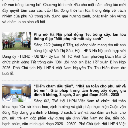
nữ vun trồng tương lai”. Chương trình mở đầu cho một năm công tác mới
đầy quyết tâm của các cấp Hội, đồng thời lan tỏa thông điệp về trách
nhiệm của phụ nữ trong xây dựng quê hương xanh, phát triển bền vững
và chăm lo an sinh xã hội.
Phụ nữ Hà Nội phát động Tết trồng cây, lan tỏa
thông điệp "Mỗi phụ nữ một cây xanh"
Sáng 22/2 (mùng 6 Tết), tại công viên mang tên nữ anh
hùng liệt sỹ Võ Thị Sáu, Hội LHPN Hà Nội phối hợp với
Đảng ủy - HĐND - UBND - Ủy ban MTTQ Việt Nam phường Bạch Mai tổ
chức phát động Tết trồng cây "Đời đời nhớ ơn Bác Hồ" xuân Bính Ngọ
2026. Phó Chủ tịch Hội LHPN Việt Nam Nguyễn Thị Thu Hiền tham dự
buổi lễ.
“Điểm chạm đầu tiên”, “Nhà an toàn cho phụ nữ và
trẻ em”: Giải pháp trọng tâm trong xây dựng gia
đình 5 không, 3 sạch, 3 an giai đoạn 2026 - 2030
Sáng 6/2, TW Hội LHPN Việt Nam tổ chức Hội thảo
khoa học "Cơ sở khoa học, định hướng và giải pháp thực hiện Cuộc vận
động Xây dựng gia đình 5 không, 3 sạch, 3 an” và bảo đảm an toàn cho
phụ nữ, trẻ em góp phần xây dựng gia đình Việt Nam no ấm, tiến bộ,
hạnh phúc, văn minh giai đoạn 2026 - 2030". Phó Chủ tịch Hội LHPN Việt