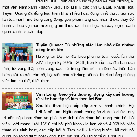
trào thi đua “Toàn dân chung tay bảo vệ môi trường, vì
một Việt Nam xanh - sạch - đẹp”, Hội LHPN các tỉnh Gia Lai, Khánh Hoà,
Tuyên Quang đã đồng loạt triển khai nhiều hoạt động thiết thực, tạo sức
lan tỏa mạnh mẽ trong cộng đồng, góp phần nâng cao nhận thức, thay đổi
hành vi bảo vệ môi trường, giảm thiểu rác thải nhựa và xây dựng cảnh
quan xanh - sạch - đẹp.
Tuyên Quang: Từ những việc làm nhỏ đến những
công trình lớn
Hướng tới Đại hội đại biểu phụ nữ toàn quốc lần thứ
XIV, nhiệm kỳ 2026 - 2031, trên khắp các địa bàn của
tỉnh, từ vùng thấp đến vùng cao, từ trung tâm đô thị đến các thôn bản
biên giới xa xôi, cán bộ, hội viên phụ nữ đang sôi nổi thi đua bằng những
việc làm cụ thể, thiết thực.
Vĩnh Long: Gieo yêu thương, dựng xây quê hương
từ việc học tập và làm theo lời Bác
Sau khi thực hiện sắp xếp đơn vị hành chính, Hội
LHPN xã Tam Ngãi nhanh chóng ổn định tổ chức, duy
trì nền nếp hoạt động và phát huy tinh thần đoàn kết trong cán bộ, hội
viên. Với mạng lưới 16/16 chi hội phủ khắp địa bàn xã và 4.968 hội viên
tham gia sinh hoạt, các cấp hội ở Tam Ngãi đã từng bước đổi mới nội
dung, phương thức hoạt động, bám sát nhu cầu thực tế của phụ nữ.