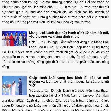
trong chính sách khí hậu và môi trường, thuộc Dự án “Đối tác xanh do
Phụ nữ lãnh đạo” do Liên minh châu Âu (EU) tài trợ. Chương trình thu hút
sự tham gia của đông đảo các chuyên gia, đại diện các bộ, ngành, tổ
chức quốc tế nhằm tìm kiếm giải pháp tăng cường tiếng nói của phụ nữ
trong nỗ lực ứng phó với biến đổi khí hậu, bảo vệ môi trường.
Mạng lưới Lãnh đạo nữ: Hành trình 10 năm kết nối,
yêu thương và khẳng định vị thế
Chiều 27/3, Hội nghị Tổng kết hoạt động của Mạng lưới
Lãnh đạo nữ và Ủy viên Ban Chấp hành Trung ương
Hội LHPN Việt Nam không chuyên trách nhiệm kỳ 2022-2027 đã chính
thức diễn ra tại Hà Nội, khẳng định hành trình đầy ắp dấu ấn của sự gắn
kết, chia sẻ và những đóng góp thiết thực cho sự phát triển của cộng
đồng.
Chắp cánh khát vọng làm kinh tế, bảo vệ môi
trường và kiến tạo phát triển tương lai của phụ nữ
Việt
Vừa qua, tại Hội nghị Đánh giá thực hiện thỏa thuận
hợp tác giữa Hội LHPN Việt Nam và Unilever Việt Nam
giai đoạn 2022 - 2025 diễn ra chiều 23/3, bức tranh toàn cảnh về nỗ lực
vươn lên của phụ nữ khắp mọi miền đất nước đã được phác họa rõ nét.
Điểm nhấn xúc động và truyền cảm hứng nhất tại hội nghị chính là những