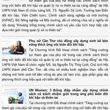
sự tham gia của phụ nữ trong các chính sách thích
ứng với biến đổi khí hậu và quản lý rủi ro thiên tai tại cộng đồng" do Hội
LHPN Việt Nam tổ chức sáng 5/6, TS. Nguyễn Sỹ Linh, Trưởng ban Biến
đổi khí hậu, Viện Chiến lược, Chính sách nông nghiệp và môi trường
(ISPAE), Bộ Nông nghiệp và Môi trường, đã có những chia sẻ ý nghĩa về
nội dung "Khoảng trống trong chính sách và yêu cầu tích hợp tiếp cận
dựa trên giới trong quản lý rủi ro thiên tai".
Phụ nữ Cần Thơ chủ động xây dựng sinh kế bền
vững thích ứng với biến đổi khí hậu
Tại Chương trình Đối thoại chính sách "Tăng cường
sự tham gia của phụ nữ trong các chính sách thích
ứng với biến đổi khí hậu và quản lý rủi ro thiên tai tại cộng đồng" do Hội
LHPN Việt Nam tổ chức ngày 5/6, bà Nguyễn Thị Thùy Linh, Chủ tịch Hội
LHPN thành phố Cần Thơ, đã chia sẻ nhiều kinh nghiệm thực tiễn về
những mô hình sinh kế bền vững do phụ nữ làm chủ, góp phần giúp địa
phương thích ứng hiệu quả với biến đổi khí hậu.
UN Women: 3 thông điệp nhằm xây dựng chính
sách có trách nhiệm giới trong ứng phó biến đổi
khí hậu và thiên tai
Tại chương trình Đối thoại chính sách "Tăng cường sự
tham gia của phụ nữ trong các chính sách thích ứng với biến đổi khí hậu