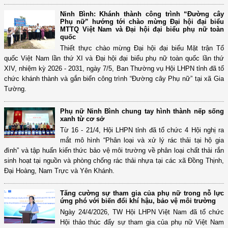
Ninh Bình: Khánh thành công trình “Đường cây
Phụ nữ” hướng tới chào mừng Đại hội đại biểu
MTTQ Việt Nam và Đại hội đại biểu phụ nữ toàn
quốc
Thiết thực chào mừng Đại hội đại biểu Mặt trận Tổ
quốc Việt Nam lần thứ XI và Đại hội đại biểu phụ nữ toàn quốc lần thứ
XIV, nhiệm kỳ 2026 - 2031, ngày 7/5, Ban Thường vụ Hội LHPN tỉnh đã tổ
chức khánh thành và gắn biển công trình “Đường cây Phụ nữ” tại xã Gia
Tường.
Phụ nữ Ninh Bình chung tay hình thành nếp sống
xanh từ cơ sở
Từ 16 - 21/4, Hội LHPN tỉnh đã tổ chức 4 Hội nghị ra
mắt mô hình “Phân loại và xử lý rác thải tại hộ gia
đình” và tập huấn kiến thức bảo vệ môi trường về phân loại chất thải rắn
sinh hoạt tại nguồn và phòng chống rác thải nhựa tại các xã Đồng Thịnh,
Đại Hoàng, Nam Trực và Yên Khánh.
Tăng cường sự tham gia của phụ nữ trong nỗ lực
ứng phó với biến đổi khí hậu, bảo vệ môi trường
Ngày 24/4/2026, TW Hội LHPN Việt Nam đã tổ chức
Hội thảo thúc đẩy sự tham gia của phụ nữ Việt Nam