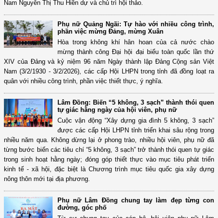
Nam Nguyễn Thị Thu Hiền dự và chủ trì hội thảo.
Phụ nữ Quảng Ngãi: Tự hào với nhiều công trình,
phần việc mừng Đảng, mừng Xuân
Hòa trong không khí hân hoan của cả nước chào
mừng thành công Đại hội đại biểu toàn quốc lần thứ
XIV của Đảng và kỷ niệm 96 năm Ngày thành lập Đảng Cộng sản Việt
Nam (3/2/1930 - 3/2/2026), các cấp Hội LHPN trong tỉnh đã đồng loạt ra
quân với nhiều công trình, phần việc thiết thực, ý nghĩa.
Lâm Đồng: Biến “5 không, 3 sạch” thành thói quen
tự giác hằng ngày của hội viên, phụ nữ
Cuộc vận động “Xây dựng gia đình 5 không, 3 sạch”
được các cấp Hội LHPN tỉnh triển khai sâu rộng trong
nhiều năm qua. Không dừng lại ở phong trào, nhiều hội viên, phụ nữ đã
từng bước biến các tiêu chí “5 không, 3 sạch” trở thành thói quen tự giác
trong sinh hoạt hằng ngày; đóng góp thiết thực vào mục tiêu phát triển
kinh tế - xã hội, đặc biệt là Chương trình mục tiêu quốc gia xây dựng
nông thôn mới tại địa phương.
Phụ nữ Lâm Đồng chung tay làm đẹp từng con
đường, góc phố