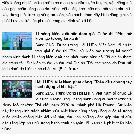
Đây không chỉ là những mô hình mang ý nghĩa tuyên truyền, vận động mà
còn góp phần nâng cao đời sống vật chất, tinh thần cho hội viên phụ nữ,
xây dựng môi trường sống an toàn, văn minh, thúc đẩy bình đẳng giới và
phát huy vai trò của phụ nữ trong gia đình và xã hội.
11 sáng kiến xuất sắc đoạt giải Cuộc thi "Phụ nữ
kiến tạo tương lai xanh"
Sáng 21/5, Trung ương Hội LHPN Việt Nam tổ chức
trao giải Cuộc thi “Phụ nữ kiến tạo tương lai xanh”
nhằm vinh danh 11 sáng kiến xuất sắc nhất trong tổng số 139 dự án tham
gia tranh tài. Sự kiện thuộc khuôn khổ Dự án "Đối tác xanh do Phụ nữ
lãnh đạo" do Liên minh châu Âu (EU) tài trợ.
Hội LHPN Việt Nam phát động "Toàn cầu chung tay
hành động vì khí hậu"
Sáng 21/5, Trung ương Hội LHPN Việt Nam tổ chức Lễ
Mít tinh hưởng ứng Tháng hành động vì môi trường và
Ngày Môi trường Thế giới năm 2026 tại thành phố Hải Phòng. Sự kiện
này khẳng định trách nhiệm của Việt Nam cùng cộng đồng quốc tế trong
cuộc chiến chống biến đổi khí hậu, tôn vinh những đóng góp bền bỉ của
các tầng lớp phụ nữ trong hành trình chuyển đổi xanh và phát triển bền
vững.