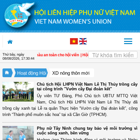
Truy cập nội dung luôn
Thứ bảy, ngày
trồng rau màu an toàn cho hội viên
| Hội LHPN xã Tam Ngãi, Vĩnh Long sơ kết c
08/08/2026
,
17:30:46
Hoạt động Hội
XD nông thôn mới
Chủ tịch Hội LHPN Việt Nam Lê Thị Thủy trồng cây
tại công trình "Vườn cây Đại đoàn kết"
Ủy viên TƯ Đảng, Phó Chủ tịch UBTƯ MTTQ Việt
Nam, Chủ tịch Hội LHPN Việt Nam Lê Thị Thủy đã
trồng cây xanh tại Lễ ra quân Thực hiện “Vườn cây Đại đoàn kết”, công
trình “Thành phố muôn sắc hoa” tại xã Cần Giờ (TPHCM).
Phụ nữ Tây Ninh chung tay bảo vệ môi trường vì
cuộc sống xanh, bền vững
Hưởng ứng Tháng hành động vì môi trường và Ngày