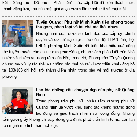
kết - Sáng tạo - Đổi mới - Phát triển", các cấp Hội đã biến thách thức
thành động lực, tạo nên một giai đoạn vươn lên mạnh mẽ về mọi mặt.
Tuyên Quang: Phụ nữ Minh Xuân tiên phong trong
thu gom, phân loại và tái chế rác thải nhựa
Những năm qua, dưới sự lãnh đạo của cấp ủy, chính
quyền và sự chỉ đạo trực tiếp của Hội LHPN tỉnh, Hội
LHPN phường Minh Xuân đã triển khai hiệu quả công
tác tuyên truyền các chủ trương của Đảng, chính sách pháp luật của Nhà
nước và nhiệm vụ trọng tâm của Hội; trong đó, Phong trào “Tuyên Quang
chung tay xử lý rác thải và chống rác thải nhựa” được triển khai đồng bộ
tại 103/103 chi hội, trở thành điểm nhấn trong bảo vệ môi trường ở địa
phương.
Lan tỏa những câu chuyện đẹp của phụ nữ Quảng
Ninh
Trong phong trào phụ nữ, nhiều tấm gương phụ nữ
Quảng Ninh đã vượt khó, sáng tạo không ngừng trong
lao động và giàu trách nhiệm với cộng đồng. Những
tấm gương ấy không chỉ xây dựng gia đình, phát triển kinh tế mà còn lan
tỏa mạnh mẽ tinh thần tích cực.