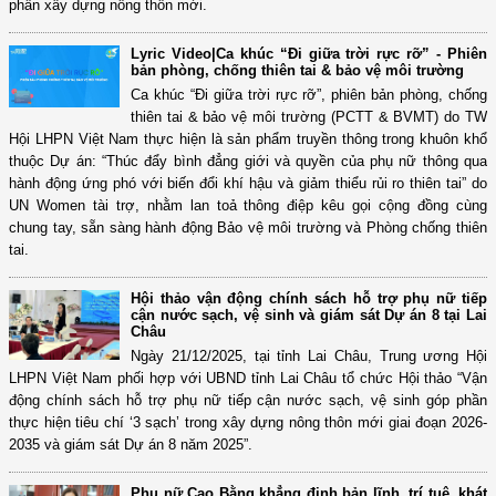
phần xây dựng nông thôn mới.
Lyric Video|Ca khúc “Đi giữa trời rực rỡ” - Phiên
bản phòng, chống thiên tai & bảo vệ môi trường
Ca khúc “Đi giữa trời rực rỡ”, phiên bản phòng, chống
thiên tai & bảo vệ môi trường (PCTT & BVMT) do TW
Hội LHPN Việt Nam thực hiện là sản phẩm truyền thông trong khuôn khổ
thuộc Dự án: “Thúc đẩy bình đẳng giới và quyền của phụ nữ thông qua
hành động ứng phó với biến đổi khí hậu và giảm thiểu rủi ro thiên tai” do
UN Women tài trợ, nhằm lan toả thông điệp kêu gọi cộng đồng cùng
chung tay, sẵn sàng hành động Bảo vệ môi trường và Phòng chống thiên
tai.
Hội thảo vận động chính sách hỗ trợ phụ nữ tiếp
cận nước sạch, vệ sinh và giám sát Dự án 8 tại Lai
Châu
Ngày 21/12/2025, tại tỉnh Lai Châu, Trung ương Hội
LHPN Việt Nam phối hợp với UBND tỉnh Lai Châu tổ chức Hội thảo “Vận
động chính sách hỗ trợ phụ nữ tiếp cận nước sạch, vệ sinh góp phần
thực hiện tiêu chí ‘3 sạch’ trong xây dựng nông thôn mới giai đoạn 2026-
2035 và giám sát Dự án 8 năm 2025”.
Phụ nữ Cao Bằng khẳng định bản lĩnh, trí tuệ, khát