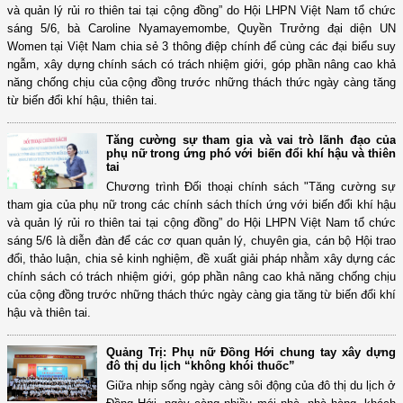
và quản lý rủi ro thiên tai tại cộng đồng” do Hội LHPN Việt Nam tổ chức
sáng 5/6, bà Caroline Nyamayemombe, Quyền Trưởng đại diện UN
Women tại Việt Nam chia sẻ 3 thông điệp chính để cùng các đại biểu suy
ngẫm, xây dựng chính sách có trách nhiệm giới, góp phần nâng cao khả
năng chống chịu của cộng đồng trước những thách thức ngày càng tăng
từ biến đổi khí hậu, thiên tai.
Tăng cường sự tham gia và vai trò lãnh đạo của
phụ nữ trong ứng phó với biến đổi khí hậu và thiên
tai
Chương trình Đối thoại chính sách "Tăng cường sự
tham gia của phụ nữ trong các chính sách thích ứng với biến đổi khí hậu
và quản lý rủi ro thiên tai tại cộng đồng” do Hội LHPN Việt Nam tổ chức
sáng 5/6 là diễn đàn để các cơ quan quản lý, chuyên gia, cán bộ Hội trao
đổi, thảo luận, chia sẻ kinh nghiệm, đề xuất giải pháp nhằm xây dựng các
chính sách có trách nhiệm giới, góp phần nâng cao khả năng chống chịu
của cộng đồng trước những thách thức ngày càng gia tăng từ biến đổi khí
hậu và thiên tai.
Quảng Trị: Phụ nữ Đồng Hới chung tay xây dựng
đô thị du lịch “không khói thuốc”
Giữa nhịp sống ngày càng sôi động của đô thị du lịch ở