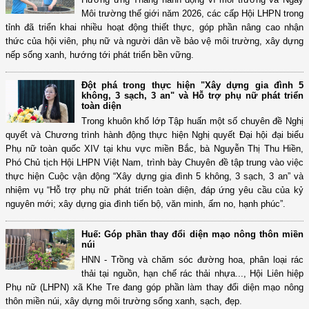
Môi trường thế giới năm 2026, các cấp Hội LHPN trong
tỉnh đã triển khai nhiều hoạt động thiết thực, góp phần nâng cao nhận
thức của hội viên, phụ nữ và người dân về bảo vệ môi trường, xây dựng
nếp sống xanh, hướng tới phát triển bền vững.
Đột phá trong thực hiện "Xây dựng gia đình 5
không, 3 sạch, 3 an" và Hỗ trợ phụ nữ phát triển
toàn diện
Trong khuôn khổ lớp Tập huấn một số chuyên đề Nghị
quyết và Chương trình hành động thực hiện Nghị quyết Đại hội đại biểu
Phụ nữ toàn quốc XIV tại khu vực miền Bắc, bà Nguyễn Thị Thu Hiền,
Phó Chủ tịch Hội LHPN Việt Nam, trình bày Chuyên đề tập trung vào việc
thực hiện Cuộc vận động “Xây dựng gia đình 5 không, 3 sạch, 3 an” và
nhiệm vụ “Hỗ trợ phụ nữ phát triển toàn diện, đáp ứng yêu cầu của kỷ
nguyên mới; xây dựng gia đình tiến bộ, văn minh, ấm no, hạnh phúc”.
Huế: Góp phần thay đổi diện mạo nông thôn miền
núi
HNN - Trồng và chăm sóc đường hoa, phân loại rác
thải tại nguồn, hạn chế rác thải nhựa..., Hội Liên hiệp
Phụ nữ (LHPN) xã Khe Tre đang góp phần làm thay đổi diện mạo nông
thôn miền núi, xây dựng môi trường sống xanh, sạch, đẹp.