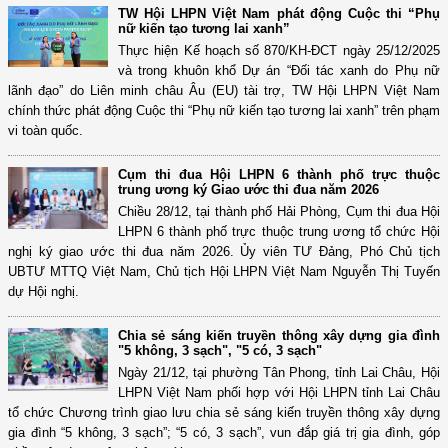
TW Hội LHPN Việt Nam phát động Cuộc thi “Phụ
nữ kiến tạo tương lai xanh”
Thực hiện Kế hoạch số 870/KH-ĐCT ngày 25/12/2025
và trong khuôn khổ Dự án “Đối tác xanh do Phụ nữ
lãnh đạo” do Liên minh châu Âu (EU) tài trợ, TW Hội LHPN Việt Nam
chính thức phát động Cuộc thi “Phụ nữ kiến tạo tương lai xanh” trên phạm
vi toàn quốc.
Cụm thi đua Hội LHPN 6 thành phố trực thuộc
trung ương ký Giao ước thi đua năm 2026
Chiều 28/12, tại thành phố Hải Phòng, Cụm thi đua Hội
LHPN 6 thành phố trực thuộc trung ương tổ chức Hội
nghị ký giao ước thi đua năm 2026. Ủy viên TƯ Đảng, Phó Chủ tịch
UBTƯ MTTQ Việt Nam, Chủ tịch Hội LHPN Việt Nam Nguyễn Thị Tuyến
dự Hội nghị.
Chia sẻ sáng kiến truyền thông xây dựng gia đình
"5 không, 3 sạch", "5 có, 3 sạch"
Ngày 21/12, tại phường Tân Phong, tỉnh Lai Châu, Hội
LHPN Việt Nam phối hợp với Hội LHPN tỉnh Lai Châu
tổ chức Chương trình giao lưu chia sẻ sáng kiến truyền thông xây dựng
gia đình “5 không, 3 sạch”; “5 có, 3 sạch”, vun đắp giá trị gia đình, góp