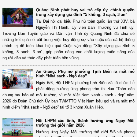
Quảng Ninh phát huy vai trò cấp ủy, chính quyền
trong xây dựng gia đình "5 không, 3 sạch, 3 an"
Tại Đại hội đại biểu Phụ nữ toàn quốc lần thứ XIV, bà
Nguyễn Thị Hạnh, Ủy viên Ban Thường vụ Tỉnh ủy,
Trưởng Ban Tuyên giáo và Dân vận Tỉnh ủy Quảng Ninh đã chia sẻ
những kết quả nổi bật trong việc huy động sự vào cuộc của cả hệ thống
chính trị để triển khai hiệu quả Cuộc vận động "Xây dựng gia đình 5
không, 3 sạch, 3 an", góp phần nâng cao chất lượng cuộc sống của
người dân và thúc đẩy phát triển bền vững.
An Giang: Phụ nữ phường Tịnh Biên ra mắt mô
hình “Nhà sạch - Ngõ đẹp”
Ngày 6/6, Hội LHPN phườngTịnh Biên đã tổ chức Lễ
phát động hưởng ứng phong trào thi đua “Toàn dân
chung tay bảo vệ môi trường, vì một Việt Nam xanh - sạch - đẹp” năm
2026 do Đoàn Chủ tịch Ủy ban TWMTTQ Việt Nam kêu gọi và ra mắt mô
hình điểm “Nhà sạch - Ngõ đẹp” tại tổ 3 khóm Xuân Hiệp.
Hội LHPN các tỉnh, thành hưởng ứng Ngày Môi
trường thế giới năm 2026
Hưởng ứng Ngày Môi trường thế giới 5/6 và phong