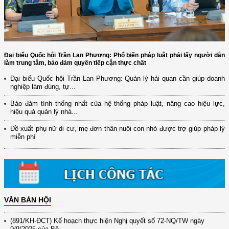
Đại biểu Quốc hội Trần Lan Phương: Phổ biến pháp luật phải lấy người dân
làm trung tâm, bảo đảm quyền tiếp cận thực chất
Đại biểu Quốc hội Trần Lan Phương: Quản lý hải quan cần giúp doanh
nghiệp làm đúng, tự...
Bảo đảm tính thống nhất của hệ thống pháp luật, nâng cao hiệu lực,
hiệu quả quản lý nhà...
Đề xuất phụ nữ di cư, mẹ đơn thân nuôi con nhỏ được trợ giúp pháp lý
(12/TB-HĐKH) V/v đăng ký, đề xuất nhiệm vụ Khoa học, công nghệ và
miễn phí
đổi mới ...
(898/KH/ĐCT) Kế hoạch thực hiện Quyết định số 2415/QĐ-TTg ngày
31/10/2025 ...
(417/QĐ-BNNMT) Quyết định phê duyệt Chương trình mục tiêu quốc gia
xây dựng ...
VĂN BẢN HỘI
(891/KH-ĐCT) Kế hoạch thực hiện Nghị quyết số 72-NQ/TW ngày
9/9/2025 của Bộ ...