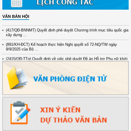
đổi mới ...
(898/KH/ĐCT) Kế hoạch thực hiện Quyết định số 2415/QĐ-TTg ngày
31/10/2025 ...
VĂN BẢN HỘI
(417/QĐ-BNNMT) Quyết định phê duyệt Chương trình mục tiêu quốc gia
xây dựng ...
(891/KH-ĐCT) Kế hoạch thực hiện Nghị quyết số 72-NQ/TW ngày
9/9/2025 của Bộ ...
(2415/QĐ-TTg) Quyết định về việc phê duyệt Đề án Hỗ trợ Phụ nữ khởi
nghiệp ...