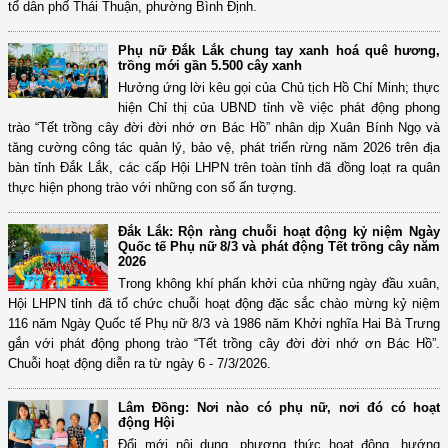
tổ dân phố Thái Thuận, phường Bình Định.
Phụ nữ Đắk Lắk chung tay xanh hoá quê hương,
trồng mới gần 5.500 cây xanh
Hưởng ứng lời kêu gọi của Chủ tịch Hồ Chí Minh; thực
hiện Chỉ thị của UBND tỉnh về việc phát động phong
trào “Tết trồng cây đời đời nhớ ơn Bác Hồ” nhân dịp Xuân Bính Ngọ và
tăng cường công tác quản lý, bảo vệ, phát triển rừng năm 2026 trên địa
bàn tỉnh Đắk Lắk, các cấp Hội LHPN trên toàn tỉnh đã đồng loạt ra quân
thực hiện phong trào với những con số ấn tượng.
Đắk Lắk: Rộn ràng chuỗi hoạt động kỷ niệm Ngày
Quốc tế Phụ nữ 8/3 và phát động Tết trồng cây năm
2026
Trong không khí phấn khởi của những ngày đầu xuân,
Hội LHPN tỉnh đã tổ chức chuỗi hoạt động đặc sắc chào mừng kỷ niệm
116 năm Ngày Quốc tế Phụ nữ 8/3 và 1986 năm Khởi nghĩa Hai Bà Trưng
gắn với phát động phong trào “Tết trồng cây đời đời nhớ ơn Bác Hồ”.
Chuỗi hoạt động diễn ra từ ngày 6 - 7/3/2026.
Lâm Đồng: Nơi nào có phụ nữ, nơi đó có hoạt
động Hội
Đổi mới nội dung, phương thức hoạt động, hướng