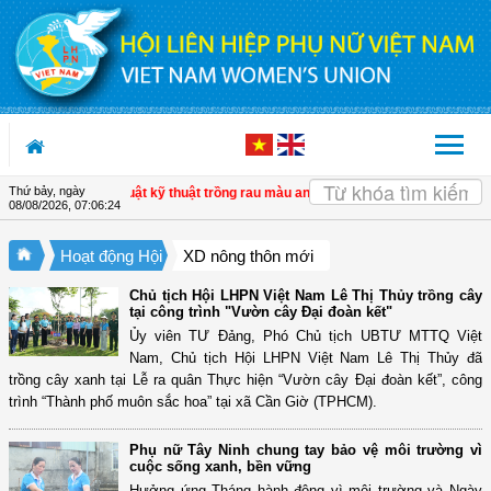
Truy cập nội dung luôn
Thứ bảy, ngày
 huấn kỹ thuật kỹ thuật trồng rau màu an toàn cho hội viên
| Hội LHPN xã Tam
08/08/2026
,
07:06:25
Hoạt động Hội
XD nông thôn mới
Chủ tịch Hội LHPN Việt Nam Lê Thị Thủy trồng cây
tại công trình "Vườn cây Đại đoàn kết"
Ủy viên TƯ Đảng, Phó Chủ tịch UBTƯ MTTQ Việt
Nam, Chủ tịch Hội LHPN Việt Nam Lê Thị Thủy đã
trồng cây xanh tại Lễ ra quân Thực hiện “Vườn cây Đại đoàn kết”, công
trình “Thành phố muôn sắc hoa” tại xã Cần Giờ (TPHCM).
Phụ nữ Tây Ninh chung tay bảo vệ môi trường vì
cuộc sống xanh, bền vững
Hưởng ứng Tháng hành động vì môi trường và Ngày