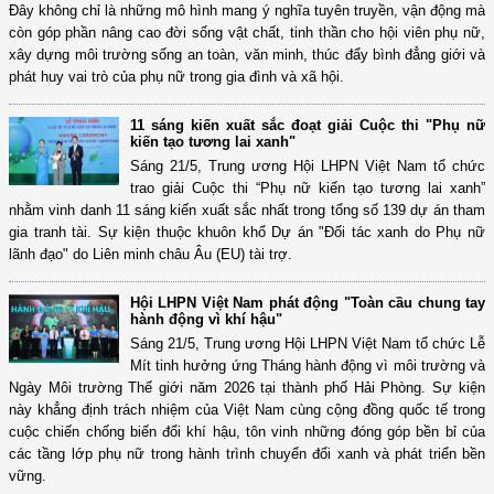
Đây không chỉ là những mô hình mang ý nghĩa tuyên truyền, vận động mà
còn góp phần nâng cao đời sống vật chất, tinh thần cho hội viên phụ nữ,
xây dựng môi trường sống an toàn, văn minh, thúc đẩy bình đẳng giới và
phát huy vai trò của phụ nữ trong gia đình và xã hội.
11 sáng kiến xuất sắc đoạt giải Cuộc thi "Phụ nữ
kiến tạo tương lai xanh"
Sáng 21/5, Trung ương Hội LHPN Việt Nam tổ chức
trao giải Cuộc thi “Phụ nữ kiến tạo tương lai xanh”
nhằm vinh danh 11 sáng kiến xuất sắc nhất trong tổng số 139 dự án tham
gia tranh tài. Sự kiện thuộc khuôn khổ Dự án "Đối tác xanh do Phụ nữ
lãnh đạo" do Liên minh châu Âu (EU) tài trợ.
Hội LHPN Việt Nam phát động "Toàn cầu chung tay
hành động vì khí hậu"
Sáng 21/5, Trung ương Hội LHPN Việt Nam tổ chức Lễ
Mít tinh hưởng ứng Tháng hành động vì môi trường và
Ngày Môi trường Thế giới năm 2026 tại thành phố Hải Phòng. Sự kiện
này khẳng định trách nhiệm của Việt Nam cùng cộng đồng quốc tế trong
cuộc chiến chống biến đổi khí hậu, tôn vinh những đóng góp bền bỉ của
các tầng lớp phụ nữ trong hành trình chuyển đổi xanh và phát triển bền
vững.