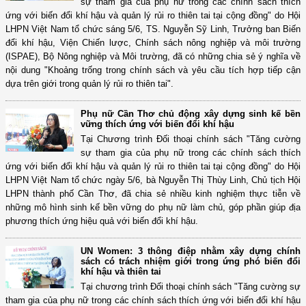
sự tham gia của phụ nữ trong các chính sách thích
ứng với biến đổi khí hậu và quản lý rủi ro thiên tai tại cộng đồng" do Hội
LHPN Việt Nam tổ chức sáng 5/6, TS. Nguyễn Sỹ Linh, Trưởng ban Biến
đổi khí hậu, Viện Chiến lược, Chính sách nông nghiệp và môi trường
(ISPAE), Bộ Nông nghiệp và Môi trường, đã có những chia sẻ ý nghĩa về
nội dung "Khoảng trống trong chính sách và yêu cầu tích hợp tiếp cận
dựa trên giới trong quản lý rủi ro thiên tai".
Phụ nữ Cần Thơ chủ động xây dựng sinh kế bền
vững thích ứng với biến đổi khí hậu
Tại Chương trình Đối thoại chính sách "Tăng cường
sự tham gia của phụ nữ trong các chính sách thích
ứng với biến đổi khí hậu và quản lý rủi ro thiên tai tại cộng đồng" do Hội
LHPN Việt Nam tổ chức ngày 5/6, bà Nguyễn Thị Thùy Linh, Chủ tịch Hội
LHPN thành phố Cần Thơ, đã chia sẻ nhiều kinh nghiệm thực tiễn về
những mô hình sinh kế bền vững do phụ nữ làm chủ, góp phần giúp địa
phương thích ứng hiệu quả với biến đổi khí hậu.
UN Women: 3 thông điệp nhằm xây dựng chính
sách có trách nhiệm giới trong ứng phó biến đổi
khí hậu và thiên tai
Tại chương trình Đối thoại chính sách "Tăng cường sự
tham gia của phụ nữ trong các chính sách thích ứng với biến đổi khí hậu