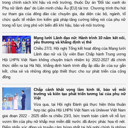
trong chính sách khí hậu và môi trường, thuộc Dự án “Đối tác xanh do
Phụ nữ lãnh đạo” do Liên minh châu Âu (EU) tài trợ. Chương trình thu hút
sự tham gia của đông đảo các chuyên gia, đại diện các bộ, ngành, tổ
chức quốc tế nhằm tìm kiếm giải pháp tăng cường tiếng nói của phụ nữ
trong nỗ lực ứng phó với biến đổi khí hậu, bảo vệ môi trường.
Mạng lưới Lãnh đạo nữ: Hành trình 10 năm kết nối,
yêu thương và khẳng định vị thế
Chiều 27/3, Hội nghị Tổng kết hoạt động của Mạng lưới
Lãnh đạo nữ và Ủy viên Ban Chấp hành Trung ương
Hội LHPN Việt Nam không chuyên trách nhiệm kỳ 2022-2027 đã chính
thức diễn ra tại Hà Nội, khẳng định hành trình đầy ắp dấu ấn của sự gắn
kết, chia sẻ và những đóng góp thiết thực cho sự phát triển của cộng
đồng.
Chắp cánh khát vọng làm kinh tế, bảo vệ môi
trường và kiến tạo phát triển tương lai của phụ nữ
Việt
Vừa qua, tại Hội nghị Đánh giá thực hiện thỏa thuận
hợp tác giữa Hội LHPN Việt Nam và Unilever Việt Nam
giai đoạn 2022 - 2025 diễn ra chiều 23/3, bức tranh toàn cảnh về nỗ lực
vươn lên của phụ nữ khắp mọi miền đất nước đã được phác họa rõ nét.
Điểm nhấn xúc động và truyền cảm hứng nhất tại hội nghị chính là những