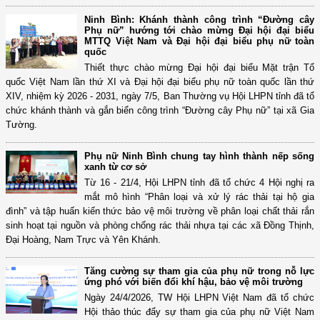
Ninh Bình: Khánh thành công trình “Đường cây
Phụ nữ” hướng tới chào mừng Đại hội đại biểu
MTTQ Việt Nam và Đại hội đại biểu phụ nữ toàn
quốc
Thiết thực chào mừng Đại hội đại biểu Mặt trận Tổ
quốc Việt Nam lần thứ XI và Đại hội đại biểu phụ nữ toàn quốc lần thứ
XIV, nhiệm kỳ 2026 - 2031, ngày 7/5, Ban Thường vụ Hội LHPN tỉnh đã tổ
chức khánh thành và gắn biển công trình “Đường cây Phụ nữ” tại xã Gia
Tường.
Phụ nữ Ninh Bình chung tay hình thành nếp sống
xanh từ cơ sở
Từ 16 - 21/4, Hội LHPN tỉnh đã tổ chức 4 Hội nghị ra
mắt mô hình “Phân loại và xử lý rác thải tại hộ gia
đình” và tập huấn kiến thức bảo vệ môi trường về phân loại chất thải rắn
sinh hoạt tại nguồn và phòng chống rác thải nhựa tại các xã Đồng Thịnh,
Đại Hoàng, Nam Trực và Yên Khánh.
Tăng cường sự tham gia của phụ nữ trong nỗ lực
ứng phó với biến đổi khí hậu, bảo vệ môi trường
Ngày 24/4/2026, TW Hội LHPN Việt Nam đã tổ chức
Hội thảo thúc đẩy sự tham gia của phụ nữ Việt Nam