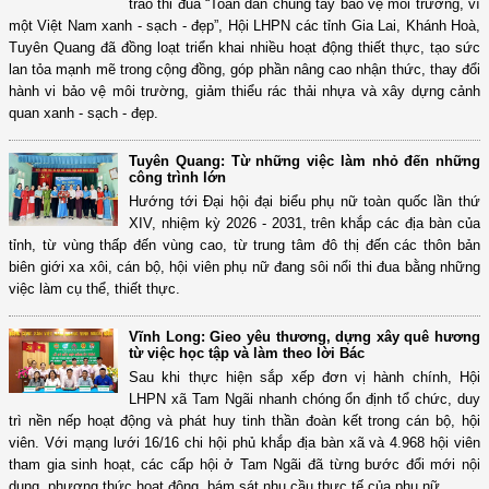
trào thi đua “Toàn dân chung tay bảo vệ môi trường, vì
một Việt Nam xanh - sạch - đẹp”, Hội LHPN các tỉnh Gia Lai, Khánh Hoà,
Tuyên Quang đã đồng loạt triển khai nhiều hoạt động thiết thực, tạo sức
lan tỏa mạnh mẽ trong cộng đồng, góp phần nâng cao nhận thức, thay đổi
hành vi bảo vệ môi trường, giảm thiểu rác thải nhựa và xây dựng cảnh
quan xanh - sạch - đẹp.
Tuyên Quang: Từ những việc làm nhỏ đến những
công trình lớn
Hướng tới Đại hội đại biểu phụ nữ toàn quốc lần thứ
XIV, nhiệm kỳ 2026 - 2031, trên khắp các địa bàn của
tỉnh, từ vùng thấp đến vùng cao, từ trung tâm đô thị đến các thôn bản
biên giới xa xôi, cán bộ, hội viên phụ nữ đang sôi nổi thi đua bằng những
việc làm cụ thể, thiết thực.
Vĩnh Long: Gieo yêu thương, dựng xây quê hương
từ việc học tập và làm theo lời Bác
Sau khi thực hiện sắp xếp đơn vị hành chính, Hội
LHPN xã Tam Ngãi nhanh chóng ổn định tổ chức, duy
trì nền nếp hoạt động và phát huy tinh thần đoàn kết trong cán bộ, hội
viên. Với mạng lưới 16/16 chi hội phủ khắp địa bàn xã và 4.968 hội viên
tham gia sinh hoạt, các cấp hội ở Tam Ngãi đã từng bước đổi mới nội
dung, phương thức hoạt động, bám sát nhu cầu thực tế của phụ nữ.