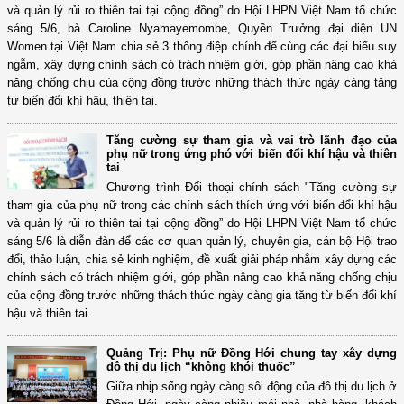
và quản lý rủi ro thiên tai tại cộng đồng” do Hội LHPN Việt Nam tổ chức
sáng 5/6, bà Caroline Nyamayemombe, Quyền Trưởng đại diện UN
Women tại Việt Nam chia sẻ 3 thông điệp chính để cùng các đại biểu suy
ngẫm, xây dựng chính sách có trách nhiệm giới, góp phần nâng cao khả
năng chống chịu của cộng đồng trước những thách thức ngày càng tăng
từ biến đổi khí hậu, thiên tai.
Tăng cường sự tham gia và vai trò lãnh đạo của
phụ nữ trong ứng phó với biến đổi khí hậu và thiên
tai
Chương trình Đối thoại chính sách "Tăng cường sự
tham gia của phụ nữ trong các chính sách thích ứng với biến đổi khí hậu
và quản lý rủi ro thiên tai tại cộng đồng” do Hội LHPN Việt Nam tổ chức
sáng 5/6 là diễn đàn để các cơ quan quản lý, chuyên gia, cán bộ Hội trao
đổi, thảo luận, chia sẻ kinh nghiệm, đề xuất giải pháp nhằm xây dựng các
chính sách có trách nhiệm giới, góp phần nâng cao khả năng chống chịu
của cộng đồng trước những thách thức ngày càng gia tăng từ biến đổi khí
hậu và thiên tai.
Quảng Trị: Phụ nữ Đồng Hới chung tay xây dựng
đô thị du lịch “không khói thuốc”
Giữa nhịp sống ngày càng sôi động của đô thị du lịch ở