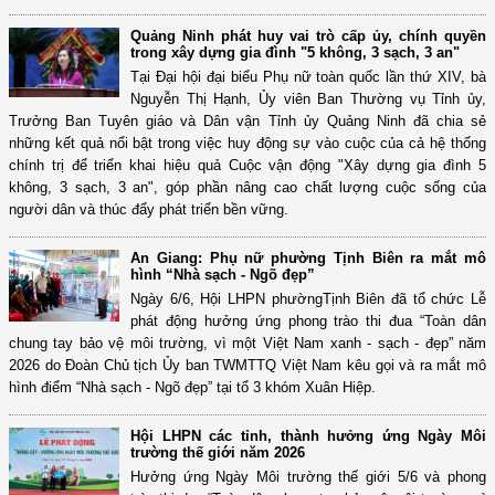
Quảng Ninh phát huy vai trò cấp ủy, chính quyền
trong xây dựng gia đình "5 không, 3 sạch, 3 an"
Tại Đại hội đại biểu Phụ nữ toàn quốc lần thứ XIV, bà
Nguyễn Thị Hạnh, Ủy viên Ban Thường vụ Tỉnh ủy,
Trưởng Ban Tuyên giáo và Dân vận Tỉnh ủy Quảng Ninh đã chia sẻ
những kết quả nổi bật trong việc huy động sự vào cuộc của cả hệ thống
chính trị để triển khai hiệu quả Cuộc vận động "Xây dựng gia đình 5
không, 3 sạch, 3 an", góp phần nâng cao chất lượng cuộc sống của
người dân và thúc đẩy phát triển bền vững.
An Giang: Phụ nữ phường Tịnh Biên ra mắt mô
hình “Nhà sạch - Ngõ đẹp”
Ngày 6/6, Hội LHPN phườngTịnh Biên đã tổ chức Lễ
phát động hưởng ứng phong trào thi đua “Toàn dân
chung tay bảo vệ môi trường, vì một Việt Nam xanh - sạch - đẹp” năm
2026 do Đoàn Chủ tịch Ủy ban TWMTTQ Việt Nam kêu gọi và ra mắt mô
hình điểm “Nhà sạch - Ngõ đẹp” tại tổ 3 khóm Xuân Hiệp.
Hội LHPN các tỉnh, thành hưởng ứng Ngày Môi
trường thế giới năm 2026
Hưởng ứng Ngày Môi trường thế giới 5/6 và phong