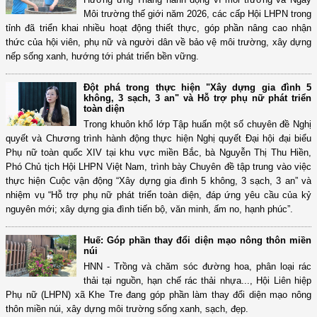
Môi trường thế giới năm 2026, các cấp Hội LHPN trong
tỉnh đã triển khai nhiều hoạt động thiết thực, góp phần nâng cao nhận
thức của hội viên, phụ nữ và người dân về bảo vệ môi trường, xây dựng
nếp sống xanh, hướng tới phát triển bền vững.
Đột phá trong thực hiện "Xây dựng gia đình 5
không, 3 sạch, 3 an" và Hỗ trợ phụ nữ phát triển
toàn diện
Trong khuôn khổ lớp Tập huấn một số chuyên đề Nghị
quyết và Chương trình hành động thực hiện Nghị quyết Đại hội đại biểu
Phụ nữ toàn quốc XIV tại khu vực miền Bắc, bà Nguyễn Thị Thu Hiền,
Phó Chủ tịch Hội LHPN Việt Nam, trình bày Chuyên đề tập trung vào việc
thực hiện Cuộc vận động “Xây dựng gia đình 5 không, 3 sạch, 3 an” và
nhiệm vụ “Hỗ trợ phụ nữ phát triển toàn diện, đáp ứng yêu cầu của kỷ
nguyên mới; xây dựng gia đình tiến bộ, văn minh, ấm no, hạnh phúc”.
Huế: Góp phần thay đổi diện mạo nông thôn miền
núi
HNN - Trồng và chăm sóc đường hoa, phân loại rác
thải tại nguồn, hạn chế rác thải nhựa..., Hội Liên hiệp
Phụ nữ (LHPN) xã Khe Tre đang góp phần làm thay đổi diện mạo nông
thôn miền núi, xây dựng môi trường sống xanh, sạch, đẹp.