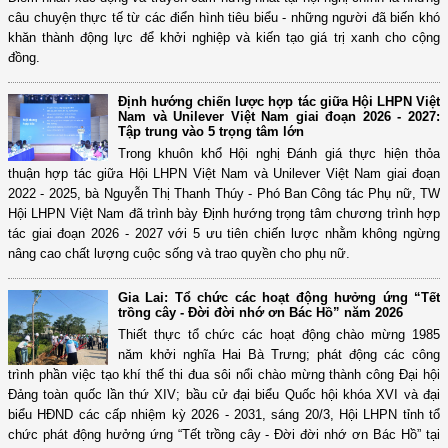
câu chuyện thực tế từ các điển hình tiêu biểu - những người đã biến khó
khăn thành động lực để khởi nghiệp và kiến tạo giá trị xanh cho cộng
đồng.
Định hướng chiến lược hợp tác giữa Hội LHPN Việt
Nam và Unilever Việt Nam giai đoạn 2026 - 2027:
Tập trung vào 5 trọng tâm lớn
Trong khuôn khổ Hội nghị Đánh giá thực hiện thỏa
thuận hợp tác giữa Hội LHPN Việt Nam và Unilever Việt Nam giai đoạn
2022 - 2025, bà Nguyễn Thị Thanh Thúy - Phó Ban Công tác Phụ nữ, TW
Hội LHPN Việt Nam đã trình bày Định hướng trọng tâm chương trình hợp
tác giai đoạn 2026 - 2027 với 5 ưu tiên chiến lược nhằm không ngừng
nâng cao chất lượng cuộc sống và trao quyền cho phụ nữ.
Gia Lai: Tổ chức các hoạt động hưởng ứng “Tết
trồng cây - Đời đời nhớ ơn Bác Hồ” năm 2026
Thiết thực tổ chức các hoạt động chào mừng 1985
năm khởi nghĩa Hai Bà Trưng; phát động các công
trình phần việc tạo khí thế thi đua sôi nổi chào mừng thành công Đại hội
Đảng toàn quốc lần thứ XIV; bầu cử đại biểu Quốc hội khóa XVI và đại
biểu HĐND các cấp nhiệm kỳ 2026 - 2031, sáng 20/3, Hội LHPN tỉnh tổ
chức phát động hưởng ứng “Tết trồng cây - Đời đời nhớ ơn Bác Hồ” tại