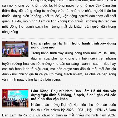
Đồng Hới, ngày càng nhiều mái nhà, nhà hàng, khách
sạn nói không với khói thuốc lá. Những người phụ nữ nơi đây đang âm
thầm thay đổi cộng đồng từ những việc rất nhỏ như nhắc người thân bỏ
thuốc, dựng biển “Không khói thuốc”, vận động người dân thay đổi thói
quen. Từ đó, mô hình “Điểm du lịch không khói thuốc lá” đang dần tạo nên
một Đồng Hới xanh sạch hơn trong mắt du khách và người dân trong
cộng đồng.
Dấu ấn phụ nữ Hà Tĩnh trong hành trình xây dựng
nông thôn mới
Trong hành trình xây dựng nông thôn mới ở Hà Tĩnh,
dấu ấn của phụ nữ không chỉ hiện diện trên những
tuyến đường hoa rực rỡ, những khu dân cư sáng - xanh - sạch - đẹp hay
các mô hình kinh tế hiệu quả, mà còn được vun đắp từ mỗi mái ấm gia
đình - nơi những giá trị về yêu thương, trách nhiệm, sẻ chia và nếp sống
văn minh ngày càng lan tỏa bền vững.
Lâm Đồng: Phụ nữ Nam Ban Lâm Hà thi đua xây
dựng “gia đình 5 không, 3 sạch, 3 an” gắn với các
mô hình dân vận khéo
Nhằm chào mừng Đại hội đại biểu phụ nữ toàn quốc
lần thứ XIV nhiệm kỳ 2026 - 2031, Hội LHPN xã Nam
Ban Lâm Hà đã tổ chức chương trình ra mắt nhiều mô hình năm 2026.