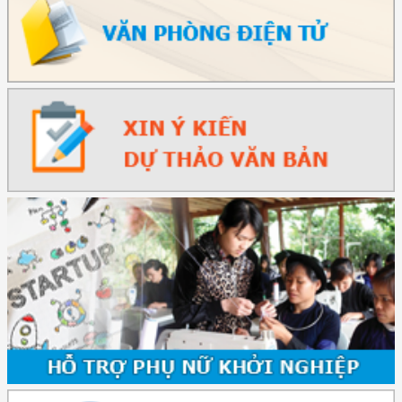
(2415/QĐ-TTg) Quyết định về việc phê duyệt Đề án Hỗ trợ Phụ nữ khởi
nghiệp ...