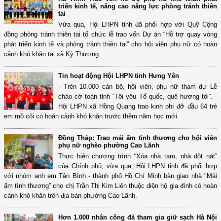
triển kinh tế, nâng cao năng lực phòng tránh thiên
tai
Vừa qua, Hội LHPN tỉnh đã phối hợp với Quỹ Cộng
đồng phòng tránh thiên tai tổ chức lễ trao vốn Dự án “Hỗ trợ quay vòng
phát triển kinh tế và phòng tránh thiên tai” cho hội viên phụ nữ có hoàn
cảnh khó khăn tại xã Kỳ Thượng.
Tin hoạt động Hội LHPN tỉnh Hưng Yên
- Trên 10.000 cán bộ, hội viên, phụ nữ tham dự Lễ
chào cờ toàn tỉnh “Tôi yêu Tổ quốc, quê hương tôi”. -
Hội LHPN xã Hồng Quang trao kinh phí đỡ đầu 64 trẻ
em mồ côi có hoàn cảnh khó khăn trước thềm năm học mới.
Đồng Tháp: Trao mái ấm tình thương cho hội viên
phụ nữ nghèo phường Cao Lãnh
Thực hiện chương trình “Xóa nhà tạm, nhà dột nát”
của Chính phủ, vừa qua, Hội LHPN tỉnh đã phối hợp
với nhóm anh em Tân Bình - thành phố Hồ Chí Minh bàn giao nhà "Mái
ấm tình thương” cho chị Trần Thị Kim Liên thuộc diện hộ gia đình có hoàn
cảnh khó khăn trên địa bàn phường Cao Lãnh.
Hơn 1.000 nhân công đã tham gia giữ sạch Hà Nội