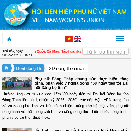
Truy cập nội dung luôn
Thứ bảy, ngày
ội LHPN xã Ninh Quới, Cà Mau: Tập huấn kỹ thuật kỹ thuật trồng rau màu an to
08/08/2026
,
10:45:52
Hoạt động Hội
XD nông thôn mới
Phụ nữ Đồng Tháp chung sức thực hiện công
trình, phần việc ý nghĩa trong “30 ngày tiến tới Đại
hội Đảng bộ tỉnh”
Hưởng ứng đợt thi đua cao điểm “30 ngày tiến tới Đại hội Đảng bộ tỉnh
Đồng Tháp lần thứ I, nhiệm kỳ 2025 - 2030”, các cấp Hội LHPN trong tỉnh
đã và đang phát huy vai trò, trách nhiệm, cùng cán bộ, hội viên, phụ nữ
đồng hành với hệ thống chính trị và cộng đồng thực hiện nhiều công trình,
phần việc cụ thể, thiết thực.
Hà Tĩnh: Trao vốn hỗ trợ phụ nữ khó khăn phát