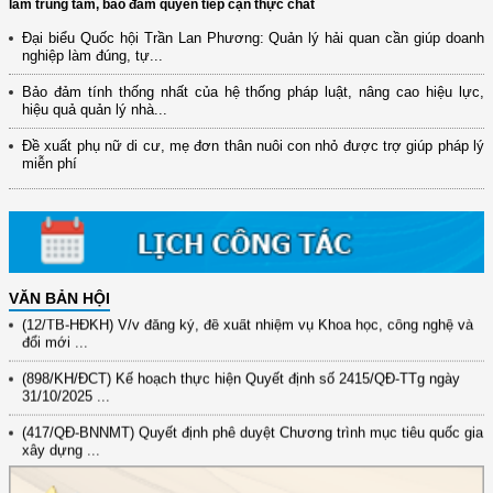
làm trung tâm, bảo đảm quyền tiếp cận thực chất
Đại biểu Quốc hội Trần Lan Phương: Quản lý hải quan cần giúp doanh
nghiệp làm đúng, tự...
Bảo đảm tính thống nhất của hệ thống pháp luật, nâng cao hiệu lực,
hiệu quả quản lý nhà...
Đề xuất phụ nữ di cư, mẹ đơn thân nuôi con nhỏ được trợ giúp pháp lý
miễn phí
VĂN BẢN HỘI
(12/TB-HĐKH) V/v đăng ký, đề xuất nhiệm vụ Khoa học, công nghệ và
đổi mới ...
(898/KH/ĐCT) Kế hoạch thực hiện Quyết định số 2415/QĐ-TTg ngày
31/10/2025 ...
(417/QĐ-BNNMT) Quyết định phê duyệt Chương trình mục tiêu quốc gia
xây dựng ...
(891/KH-ĐCT) Kế hoạch thực hiện Nghị quyết số 72-NQ/TW ngày
9/9/2025 của Bộ ...