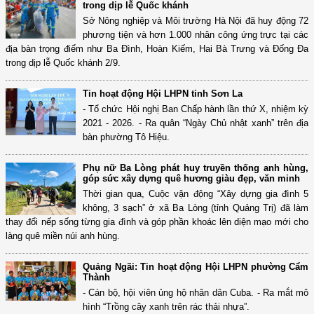
trong dịp lễ Quốc khánh
Sở Nông nghiệp và Môi trường Hà Nội đã huy động 72
phương tiện và hơn 1.000 nhân công ứng trực tại các
địa bàn trọng điểm như Ba Đình, Hoàn Kiếm, Hai Bà Trưng và Đống Đa
trong dịp lễ Quốc khánh 2/9.
Tin hoạt động Hội LHPN tỉnh Sơn La
- Tổ chức Hội nghị Ban Chấp hành lần thứ X, nhiệm kỳ
2021 - 2026. - Ra quân “Ngày Chủ nhật xanh” trên địa
bàn phường Tô Hiệu.
Phụ nữ Ba Lòng phát huy truyền thống anh hùng,
góp sức xây dựng quê hương giàu đẹp, văn minh
Thời gian qua, Cuộc vận động “Xây dựng gia đình 5
không, 3 sạch” ở xã Ba Lòng (tỉnh Quảng Trị) đã làm
thay đổi nếp sống từng gia đình và góp phần khoác lên diện mạo mới cho
làng quê miền núi anh hùng.
Quảng Ngãi: Tin hoạt động Hội LHPN phường Cẩm
Thành
- Cán bộ, hội viên ủng hộ nhân dân Cuba. - Ra mắt mô
hình “Trồng cây xanh trên rác thải nhựa”.