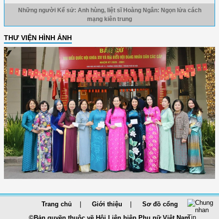
Những người Kể sử: Anh hùng, liệt sĩ Hoàng Ngân: Ngọn lửa cách
mạng kiên trung
THƯ VIỆN HÌNH ẢNH
Trang chủ
Giới thiệu
Sơ đồ cổng
©Bản quyền thuộc về Hội Liên hiệp Phụ nữ Việt Nam