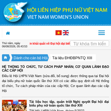
Truy cập nội dung luôn
Thứ năm, ngày
Chủ tịch
| Thông tin khái quát về Đại hội đại biểu Phụ nữ toàn quốc lần thứ XIII
|
06/08/2026
,
05:43:53
Dành cho cán bộ Hội
Tài liệu ĐHĐBPNTQ XIII
HỆ THỐNG TỔ CHỨC, TƯ CÁCH PHÁP NHÂN; CƠ QUAN LÃNH ĐẠO
CÁC CẤP HỘI
Điều lệ Hội LHPN Việt Nam (sửa đổi, bổ sung) được thông qua tại Đại hội
đại biểu phụ nữ toàn quốc lần thứ XIII có các điều quy định về Hệ thống
tổ chức, Tư cách pháp nhân của các cấp Hội; Cơ quan lãnh đạo các cấp
Hội
Tài liệu học tập, quán triệt Nghị quyết Đại hội đại
biểu phụ nữ toàn quốc lần thứ XIII
TW Hội LHPN Việt Nam, tháng 5/2022