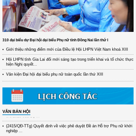
310 đại biểu dự Đại hội đại biểu Phụ nữ tỉnh Đồng Nai lần thứ I
Giới thiệu những điểm mới của Điều lệ Hội LHPN Việt Nam khoá XIII
Hội LHPN tỉnh Gia Lai đổi mới sáng tạo trong triển khai và tổ chức thực
(12/TB-HĐKH) V/v đăng ký, đề xuất nhiệm vụ Khoa học, công nghệ và
hiện Nghị quyết...
đổi mới ...
Văn kiện Đại hội đại biểu phụ nữ toàn quốc lần thứ XIII
(898/KH/ĐCT) Kế hoạch thực hiện Quyết định số 2415/QĐ-TTg ngày
31/10/2025 ...
(417/QĐ-BNNMT) Quyết định phê duyệt Chương trình mục tiêu quốc gia
xây dựng ...
(891/KH-ĐCT) Kế hoạch thực hiện Nghị quyết số 72-NQ/TW ngày
VĂN BẢN HỘI
9/9/2025 của Bộ ...
(2415/QĐ-TTg) Quyết định về việc phê duyệt Đề án Hỗ trợ Phụ nữ khởi
nghiệp ...