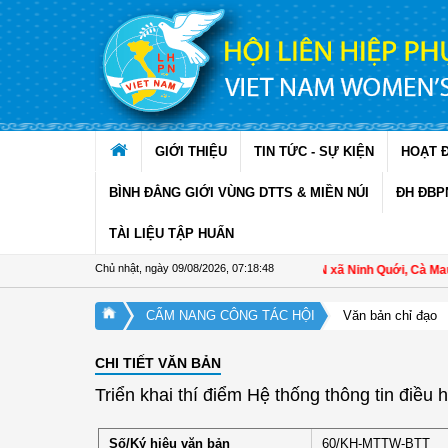
Truy cập nội dung luôn
GIỚI THIỆU
TIN TỨC - SỰ KIỆN
HOẠT 
BÌNH ĐẲNG GIỚI VÙNG DTTS & MIỀN NÚI
ĐH ĐBP
TÀI LIỆU TẬP HUẤN
Chủ nhật, ngày 09/08/2026
,
07:18:49
Hội LHPN xã Ninh Quới, Cà Mau: T
CẨM NANG CÔNG TÁC HỘI
Văn bản chỉ đạo
CHI TIẾT VĂN BẢN
Triển khai thí điểm Hệ thống thông tin điều
Số/Ký hiệu văn bản
60/KH-MTTW-BTT