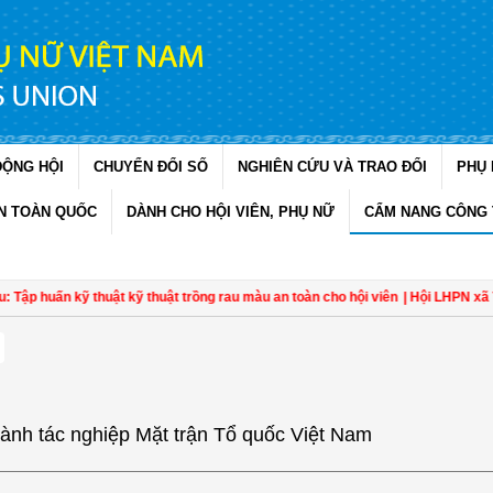
ĐỘNG HỘI
CHUYỂN ĐỔI SỐ
NGHIÊN CỨU VÀ TRAO ĐỔI
PHỤ 
N TOÀN QUỐC
DÀNH CHO HỘI VIÊN, PHỤ NỮ
CẨM NANG CÔNG 
ập huấn kỹ thuật kỹ thuật trồng rau màu an toàn cho hội viên
| Hội LHPN xã Ta
 hành tác nghiệp Mặt trận Tổ quốc Việt Nam