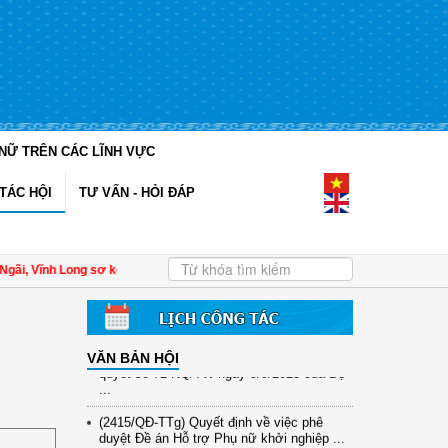
NỮ TRÊN CÁC LĨNH VỰC
(12/TB-HĐKH) V/v đăng ký, đề xuất nhiệm
TÁC HỘI
TƯ VẤN - HỎI ĐÁP
vụ Khoa học, công nghệ và đổi mới ...
(898/KH/ĐCT) Kế hoạch thực hiện Quyết
định số 2415/QĐ-TTg ngày 31/10/2025 ...
i, Vĩnh Long sơ kết công tác Hội và phong trào phụ nữ 6 tháng đầu năm 2026
(417/QĐ-BNNMT) Quyết định phê duyệt
Chương trình mục tiêu quốc gia xây dựng
...
(891/KH-ĐCT) Kế hoạch thực hiện Nghị
VĂN BẢN HỘI
quyết số 72-NQ/TW ngày 9/9/2025 của Bộ
...
(2415/QĐ-TTg) Quyết định về việc phê
duyệt Đề án Hỗ trợ Phụ nữ khởi nghiệp ...