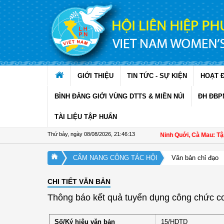
Truy cập nội dung luôn
GIỚI THIỆU
TIN TỨC - SỰ KIỆN
HOẠT 
BÌNH ĐẲNG GIỚI VÙNG DTTS & MIỀN NÚI
ĐH ĐBP
TÀI LIỆU TẬP HUẤN
Thứ bảy, ngày 08/08/2026
,
21:46:14
Hội LHPN xã Ninh Quới, Cà Mau: Tập hu
CẨM NANG CÔNG TÁC HỘI
Văn bản chỉ đạo
CHI TIẾT VĂN BẢN
Thông báo kết quả tuyển dụng công chức 
Số/Ký hiệu văn bản
15/HDTD