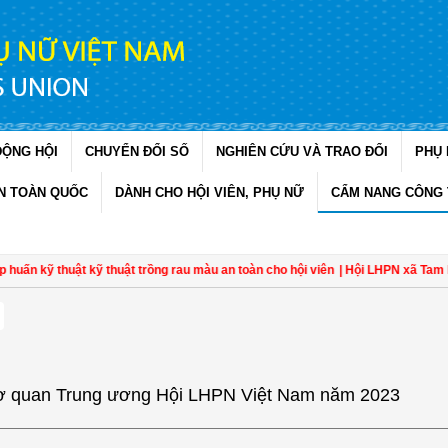
ĐỘNG HỘI
CHUYỂN ĐỔI SỐ
NGHIÊN CỨU VÀ TRAO ĐỔI
PHỤ 
N TOÀN QUỐC
DÀNH CHO HỘI VIÊN, PHỤ NỮ
CẨM NANG CÔNG 
ấn kỹ thuật kỹ thuật trồng rau màu an toàn cho hội viên
| Hội LHPN xã Tam Ngã
cơ quan Trung ương Hội LHPN Việt Nam năm 2023