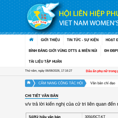
Truy cập nội dung luôn
GIỚI THIỆU
TIN TỨC - SỰ KIỆN
HOẠT 
BÌNH ĐẲNG GIỚI VÙNG DTTS & MIỀN NÚI
ĐH ĐBP
TÀI LIỆU TẬP HUẤN
Thứ năm, ngày 06/08/2026
,
17:16:27
Đề án 01: Dấu ấn phụ nữ trong phát
CẨM NANG CÔNG TÁC HỘI
Văn bản chỉ đạo
CHI TIẾT VĂN BẢN
v/v trả lời kiến nghị của cử tri liên quan đế
Số/Ký hiệu văn bản
3056/ĐCT-KT