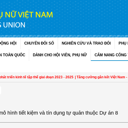
ĐỘNG HỘI
CHUYỂN ĐỔI SỐ
NGHIÊN CỨU VÀ TRAO ĐỔI
PHỤ 
N TOÀN QUỐC
DÀNH CHO HỘI VIÊN, PHỤ NỮ
CẨM NANG CÔNG 
 triển kinh tế tập thể giai đoạn 2023 - 2025
| Tăng cường gắn kết Việt Nam - Th
n mô hình tiết kiệm và tín dụng tự quản thuộc Dự án 8