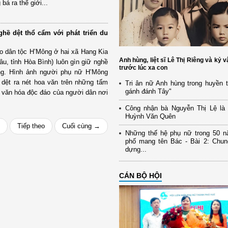
á ra thế giới...
ề dệt thổ cẩm với phát triển du
o dân tộc H’Mông ở hai xã Hang Kia
Anh hùng, liệt sĩ Lê Thị Riêng và kỷ v
u, tỉnh Hòa Bình) luôn gìn giữ nghề
trước lúc xa con
ống. Hình ảnh người phụ nữ H’Mông
 dệt ra nét hoa văn trên những tấm
Tri ân nữ Anh hùng trong huyền 
gánh đánh Tây"
t văn hóa độc đáo của người dân nơi
Công nhận bà Nguyễn Thị Lệ là v
Huỳnh Văn Quên
Tiếp theo
Cuối cùng →
Những thế hệ phụ nữ trong 50 
phố mang tên Bác - Bài 2: Chun
dựng...
CÁN BỘ HỘI