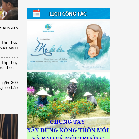
n vun đắp
 Thị Thủy
hoàn cảnh
 Thị Thủy
yết học -
 gần 300
hại do bão