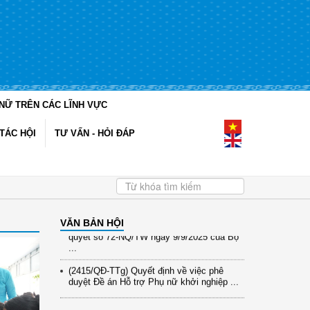
NỮ TRÊN CÁC LĨNH VỰC
(12/TB-HĐKH) V/v đăng ký, đề xuất nhiệm
vụ Khoa học, công nghệ và đổi mới ...
TÁC HỘI
TƯ VẤN - HỎI ĐÁP
(898/KH/ĐCT) Kế hoạch thực hiện Quyết
định số 2415/QĐ-TTg ngày 31/10/2025 ...
(417/QĐ-BNNMT) Quyết định phê duyệt
Chương trình mục tiêu quốc gia xây dựng
...
(891/KH-ĐCT) Kế hoạch thực hiện Nghị
VĂN BẢN HỘI
quyết số 72-NQ/TW ngày 9/9/2025 của Bộ
...
(2415/QĐ-TTg) Quyết định về việc phê
duyệt Đề án Hỗ trợ Phụ nữ khởi nghiệp ...