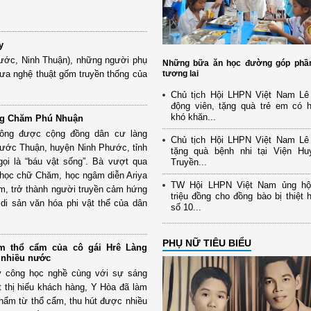
y
hước, Ninh Thuận), những người phụ
Những bữa ăn học đường góp phầ
đưa nghệ thuật gốm truyền thống của
tương lai
Chủ tịch Hội LHPN Việt Nam Lê
động viên, tặng quà trẻ em có 
khó khăn...
àng Chăm Phú Nhuận
ông được cộng đồng dân cư làng
Chủ tịch Hội LHPN Việt Nam Lê
ước Thuận, huyện Ninh Phước, tỉnh
tặng quà bệnh nhi tại Viện Hu
gọi là “báu vật sống”. Bà vượt qua
Truyền...
tự học chữ Chăm, học ngâm diễn Ariya
TW Hội LHPN Việt Nam ủng hộ
ăm, trở thành người truyền cảm hứng
triệu đồng cho đồng bào bị thiệt 
ữ di sản văn hóa phi vật thể của dân
số 10...
PHỤ NỮ TIÊU BIỂU
m thổ cẩm của cô gái Hrê Làng
 nhiều nước
 công học nghề cùng với sự sáng
 thị hiếu khách hàng, Y Hòa đã làm
phẩm từ thổ cẩm, thu hút được nhiều