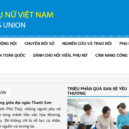
ĐỘNG HỘI
CHUYỂN ĐỔI SỐ
NGHIÊN CỨU VÀ TRAO ĐỔI
PHỤ 
N TOÀN QUỐC
DÀNH CHO HỘI VIÊN, PHỤ NỮ
CẨM NANG CÔNG 
TRIỆU PHẦN QUÀ SAN SẺ YÊU
Việt
THƯƠNG
ng giữa đại ngàn Thanh Sơn
tỉnh Phú Thọ), những người phụ nữ
t từng mảnh hồn văn hóa Mường,
au. Đó không chỉ là nỗ lực cá nhân,
ội nguồn và tương lai.