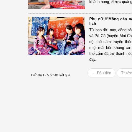
khách hàng, được quảng b
Phụ nữ H’Mông gắn ngh
lịch
Từ bao đời nay, đồng bà
và Pà Cò (huyện Mai Châ
dệt thổ cẩm truyền th
miệt mài bên khung cửi
thổ cẩm đã trở thành né
đây.
← Đầu tiên
Trước
Hiển thị 1 - 5 of 501 kết quả.