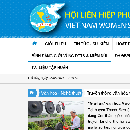
Truy cập nội dung luôn
GIỚI THIỆU
TIN TỨC - SỰ KIỆN
HOẠT 
BÌNH ĐẲNG GIỚI VÙNG DTTS & MIỀN NÚI
ĐH ĐBP
TÀI LIỆU TẬP HUẤN
Thứ bảy, ngày 08/08/2026
,
12:20:40
Văn hoá - Nghệ thuật
Truyền thống văn hóa 
"Giữ lửa" văn hóa Mườ
Tại huyện Thanh Sơn (
đang âm thầm góp nhặ
truyền lại cho thế hệ s
mà là sự tiếp nối giữa c