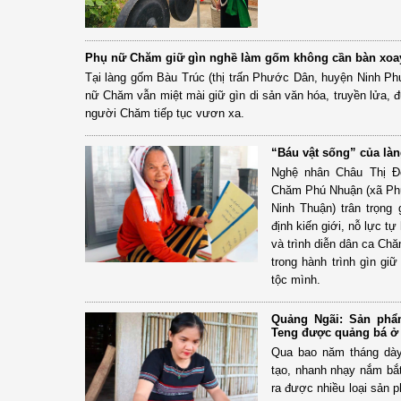
Phụ nữ Chăm giữ gìn nghề làm gốm không cần bàn xoa
Tại làng gốm Bàu Trúc (thị trấn Phước Dân, huyện Ninh P
nữ Chăm vẫn miệt mài giữ gìn di sản văn hóa, truyền lửa, 
người Chăm tiếp tục vươn xa.
“Báu vật sống” của l
Nghệ nhân Châu Thị Đ
Chăm Phú Nhuận (xã Ph
Ninh Thuận) trân trọng 
định kiến giới, nỗ lực 
và trình diễn dân ca Ch
trong hành trình gìn gi
tộc mình.
Quảng Ngãi: Sản phẩ
Teng được quảng bá ở
Qua bao năm tháng dày
tạo, nhanh nhạy nắm bắt
ra được nhiều loại sản 