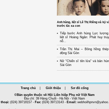
Anh hùng, liệt sĩ Lê Thị Riêng và kỷ v
trước lúc xa con
Tiếp bước Anh hùng Lực lượng 
liệt sĩ Hoàng Ngân: Phát huy tru
nỗ...
Trần Thị Mai – Bông hồng thép
động Sài Gòn
Nữ "Chiến sĩ tên lửa" và bản hù
Sài Gòn
Trang chủ
Giới thiệu
Sơ đồ cổng
©Bản quyền thuộc về Hội Liên hiệp Phụ nữ Việt Nam
Địa chỉ: 39 Hàng Chuối - Hà Nội - Việt Nam
 thoại:
(024) 39718157 -
Fax:
(024) 39713143 -
Email:
webhoilhpnvn@yahoo