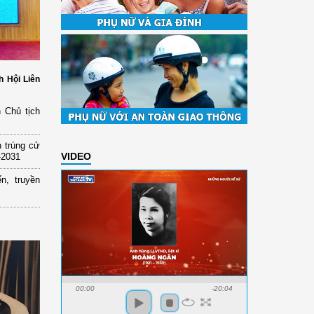
h Hội Liên
 Chủ tịch
 trúng cử
VIDEO
-2031
n, truyền
00:00
-20:04