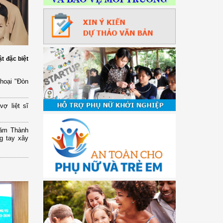
ật đặc biệt
thoại "Đòn
ợ liệt sĩ
năm Thành
g tay xây