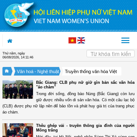
Truy cập nội dung luôn
Thứ năm, ngày
06/08/2026
,
14:11:47
Văn hoá - Nghệ thuật
Truyền thống văn hóa Việt
Bắc Giang: CLB phụ nữ giữ gìn bản sắc văn hóa
"áo chàm"
Trong đời sống, đồng bào Nùng (Bắc Giang) còn lưu
giữ được nhiều vốn di sản văn hóa. Có một câu lạc bộ
(CLB) được phụ nữ lập nên để bảo tồn và phát huy giá trị của trang phục
áo chàm.
Thêu ghép vải - truyền thống gia đình của người
Mông trắng
Mới đây, tại Hà Nội, nghệ nhân Sùng Thị Xé cùng con