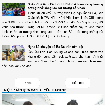
Đoàn Chủ tịch TW Hội LHPN Việt Nam dâng hương
tưởng nhớ công lao Nữ tướng Lê Chân
Trong khuôn khổ Chương trình Hội nghị lần thứ 4, Ban
Chấp hành TW Hội LHPN Việt Nam khóa XIII, sáng
nay (14/6), Đoàn Chủ tịch TW Hội LHPN Việt Nam đã tới dâng hương, đặt
vòng hoa trước Tượng đài Nữ tướng Lê Chân nhằm bày tỏ lòng thành
kính, tri ân và tưởng nhớ công lao to lớn của Bà- một trong những nữ
tướng tiên phong, kiệt xuất thời kỳ Hai Bà Trưng
Nghe kể chuyện cổ Ba Na trên tấm dệt
Lần đầu tiên, Hoa Nhung và các bạn được chạm vào
khung dệt, cùng săm soi, xuýt xoa cho hành trình từ
sợi bông “hóa phép” thành những tấm vải nhiều màu
sắc, hoa văn độc đáo.
Trước
Tiếp theo
TRIỆU PHẦN QUÀ SAN SẺ YÊU THƯƠNG