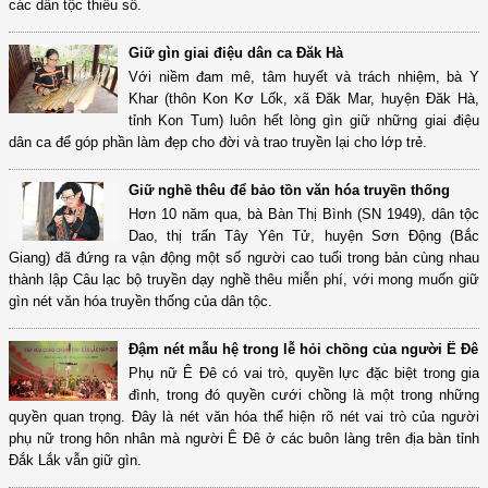
các dân tộc thiểu số.
Giữ gìn giai điệu dân ca Đăk Hà
Với niềm đam mê, tâm huyết và trách nhiệm, bà Y
Khar (thôn Kon Kơ Lốk, xã Đăk Mar, huyện Đăk Hà,
tỉnh Kon Tum) luôn hết lòng gìn giữ những giai điệu
dân ca để góp phần làm đẹp cho đời và trao truyền lại cho lớp trẻ.
Giữ nghề thêu để bảo tồn văn hóa truyền thống
Hơn 10 năm qua, bà Bàn Thị Bình (SN 1949), dân tộc
Dao, thị trấn Tây Yên Tử, huyện Sơn Động (Bắc
Giang) đã đứng ra vận động một số người cao tuổi trong bản cùng nhau
thành lập Câu lạc bộ truyền dạy nghề thêu miễn phí, với mong muốn giữ
gìn nét văn hóa truyền thống của dân tộc.
Đậm nét mẫu hệ trong lễ hỏi chồng của người Ê Đê
Phụ nữ Ê Đê có vai trò, quyền lực đặc biệt trong gia
đình, trong đó quyền cưới chồng là một trong những
quyền quan trọng. Đây là nét văn hóa thể hiện rõ nét vai trò của người
phụ nữ trong hôn nhân mà người Ê Đê ở các buôn làng trên địa bàn tỉnh
Đắk Lắk vẫn giữ gìn.