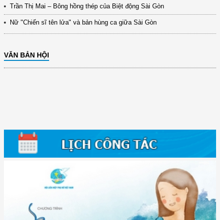
Trần Thị Mai – Bông hồng thép của Biệt động Sài Gòn
Nữ "Chiến sĩ tên lửa" và bản hùng ca giữa Sài Gòn
VĂN BẢN HỘI
(12/TB-HĐKH) V/v đăng ký, đề xuất nhiệm vụ Khoa học, công nghệ và
đổi mới ...
(898/KH/ĐCT) Kế hoạch thực hiện Quyết định số 2415/QĐ-TTg ngày
31/10/2025 ...
(417/QĐ-BNNMT) Quyết định phê duyệt Chương trình mục tiêu quốc gia
xây dựng ...
(891/KH-ĐCT) Kế hoạch thực hiện Nghị quyết số 72-NQ/TW ngày
9/9/2025 của Bộ ...