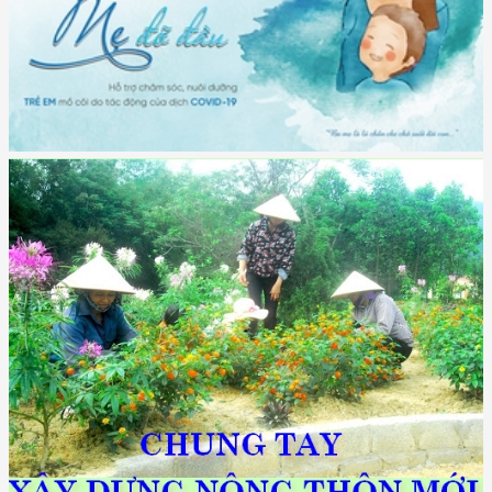
(2415/QĐ-TTg) Quyết định về việc phê duyệt Đề án Hỗ trợ Phụ nữ khởi
nghiệp ...