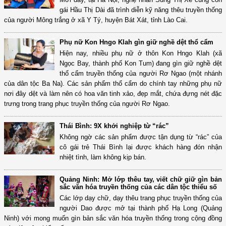
gái Hầu Thị Dài đã trình diễn kỹ năng thêu truyền thống
của người Mông trắng ở xã Y Tý, huyện Bát Xát, tỉnh Lào Cai.
Phụ nữ Kon Hngo Klah gìn giữ nghề dệt thổ cẩm
Hiện nay, nhiều phụ nữ ở thôn Kon Hngo Klah (xã
Ngọc Bay, thành phố Kon Tum) đang gìn giữ nghề dệt
thổ cẩm truyền thống của người Rơ Ngao (một nhánh
của dân tộc Ba Na). Các sản phẩm thổ cẩm do chính tay những phụ nữ
nơi đây dệt và làm nên có hoa văn tinh xảo, đẹp mắt, chứa đựng nét đặc
trưng trong trang phục truyền thống của người Rơ Ngao.
Thái Bình: 9X khởi nghiệp từ “rác”
Không ngờ các sản phẩm được tận dụng từ “rác” của
cô gái trẻ Thái Bình lại được khách hàng đón nhận
nhiệt tình, làm không kịp bán.
Quảng Ninh: Mở lớp thêu tay, viết chữ giữ gìn bản
sắc văn hóa truyền thống của các dân tộc thiểu số
Các lớp dạy chữ, dạy thêu trang phục truyền thống của
người Dao được mở tại thành phố Hạ Long (Quảng
Ninh) với mong muốn gìn bản sắc văn hóa truyền thống trong cộng đồng