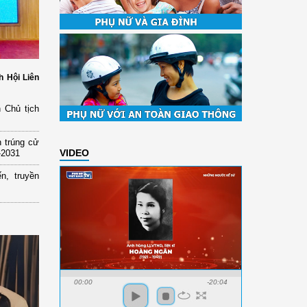
h Hội Liên
 Chủ tịch
 trúng cử
VIDEO
-2031
n, truyền
00:00
-20:04