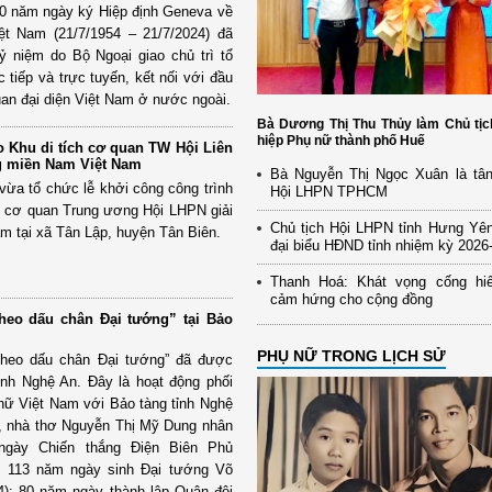
70 năm ngày ký Hiệp định Geneva về
ệt Nam (21/7/1954 – 21/7/2024) đã
kỷ niệm do Bộ Ngoại giao chủ trì tổ
 tiếp và trực tuyến, kết nối với đầu
uan đại diện Việt Nam ở nước ngoài.
Bà Dương Thị Thu Thủy làm Chủ tịc
hiệp Phụ nữ thành phố Huế
ạo Khu di tích cơ quan TW Hội Liên
g miền Nam Việt Nam
Bà Nguyễn Thị Ngọc Xuân là tân
vừa tổ chức lễ khởi công công trình
Hội LHPN TPHCM
ích cơ quan Trung ương Hội LHPN giải
Chủ tịch Hội LHPN tỉnh Hưng Yên
 tại xã Tân Lập, huyện Tân Biên.
đại biểu HĐND tỉnh nhiệm kỳ 2026
Thanh Hoá: Khát vọng cống hiế
cảm hứng cho cộng đồng
heo dấu chân Đại tướng” tại Bảo
PHỤ NỮ TRONG LỊCH SỬ
“Theo dấu chân Đại tướng” đã được
ỉnh Nghệ An. Đây là hoạt động phối
nữ Việt Nam với Bảo tàng tỉnh Nghệ
o, nhà thơ Nguyễn Thị Mỹ Dung nhân
ngày Chiến thắng Điện Biên Phủ
); 113 năm ngày sinh Đại tướng Võ
4); 80 năm ngày thành lập Quân đội