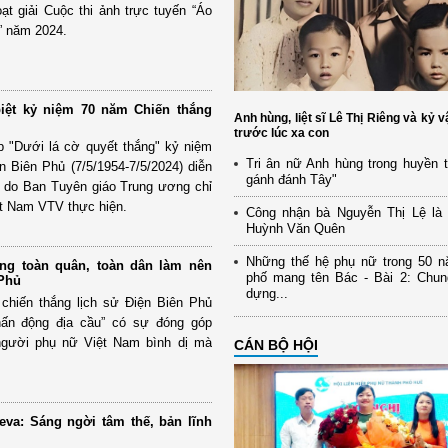
t giải Cuộc thi ảnh trực tuyến “Áo
h” năm 2024.
biệt kỷ niệm 70 năm Chiến thắng
Anh hùng, liệt sĩ Lê Thị Riêng và kỷ v
trước lúc xa con
ếp "Dưới lá cờ quyết thắng" kỷ niệm
Tri ân nữ Anh hùng trong huyền 
 Biên Phủ (7/5/1954-7/5/2024) diễn
gánh đánh Tây"
) do Ban Tuyên giáo Trung ương chỉ
ệt Nam VTV thực hiện.
Công nhận bà Nguyễn Thị Lệ là v
Huỳnh Văn Quên
Những thế hệ phụ nữ trong 50 
ng toàn quân, toàn dân làm nên
phố mang tên Bác - Bài 2: Chun
 Phủ
dựng...
chiến thắng lịch sử Điện Biên Phủ
hấn động địa cầu” có sự đóng góp
gười phụ nữ Việt Nam bình dị mà
CÁN BỘ HỘI
va: Sáng ngời tâm thế, bản lĩnh