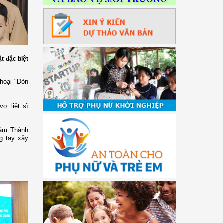
ật đặc biệt
thoại "Đòn
ợ liệt sĩ
năm Thành
g tay xây