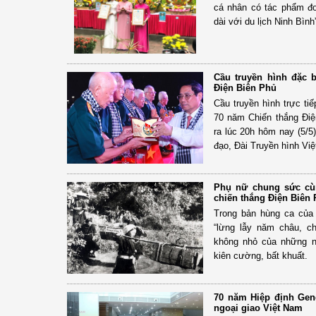
cá nhân có tác phẩm đoạ
dài với du lịch Ninh Bìn
Cầu truyền hình đặc 
Điện Biên Phủ
Cầu truyền hình trực ti
70 năm Chiến thắng Điện
ra lúc 20h hôm nay (5/5
đạo, Đài Truyền hình Vi
Phụ nữ chung sức cù
chiến thắng Điện Biên
Trong bản hùng ca của 
“lừng lẫy năm châu, c
không nhỏ của những n
kiên cường, bất khuất.
70 năm Hiệp định Gene
ngoại giao Việt Nam