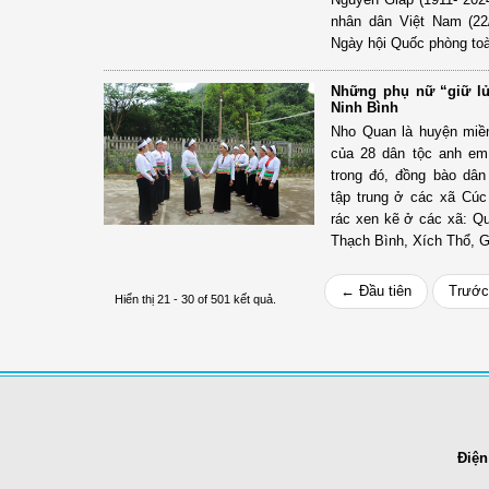
nhân dân Việt Nam (22
Ngày hội Quốc phòng toà
Những phụ nữ “giữ l
Ninh Bình
Nho Quan là huyện miền 
của 28 dân tộc anh em
trong đó, đồng bào dâ
tập trung ở các xã Cú
rác xen kẽ ở các xã: 
Thạch Bình, Xích Thổ, G
← Đầu tiên
Trước
Hiển thị 21 - 30 of 501 kết quả.
Điện