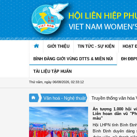
Truy cập nội dung luôn
GIỚI THIỆU
TIN TỨC - SỰ KIỆN
HOẠT 
BÌNH ĐẲNG GIỚI VÙNG DTTS & MIỀN NÚI
ĐH ĐBP
TÀI LIỆU TẬP HUẤN
Thứ năm, ngày 06/08/2026
,
02:33:13
Văn hoá - Nghệ thuật
Truyền thống văn hóa 
Ấn tượng 1.000 hội vi
Liên hoan dân vũ "P
màu"
Hội LHPN tỉnh Bình Địn
Bình Định duyên dáng 