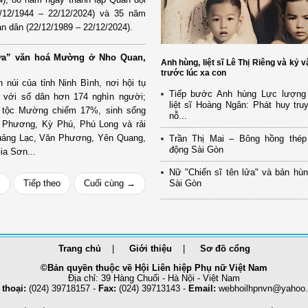
/12/1944 – 22/12/2024) và 35 năm
n dân (22/12/1989 – 22/12/2024).
ửa” văn hoá Mường ở Nho Quan,
Anh hùng, liệt sĩ Lê Thị Riêng và kỷ v
trước lúc xa con
núi của tỉnh Ninh Bình, nơi hội tụ
Tiếp bước Anh hùng Lực lượng 
 với số dân hơn 174 nghìn người;
liệt sĩ Hoàng Ngân: Phát huy tru
n tộc Mường chiếm 17%, sinh sống
nỗ...
c Phương, Kỳ Phú, Phú Long và rải
Quảng Lạc, Văn Phương, Yên Quang,
Trần Thị Mai – Bông hồng thép
động Sài Gòn
ia Sơn...
Nữ "Chiến sĩ tên lửa" và bản hù
Tiếp theo
Cuối cùng →
Sài Gòn
Trang chủ
Giới thiệu
Sơ đồ cổng
©Bản quyền thuộc về Hội Liên hiệp Phụ nữ Việt Nam
Địa chỉ: 39 Hàng Chuối - Hà Nội - Việt Nam
 thoại:
(024) 39718157 -
Fax:
(024) 39713143 -
Email:
webhoilhpnvn@yahoo