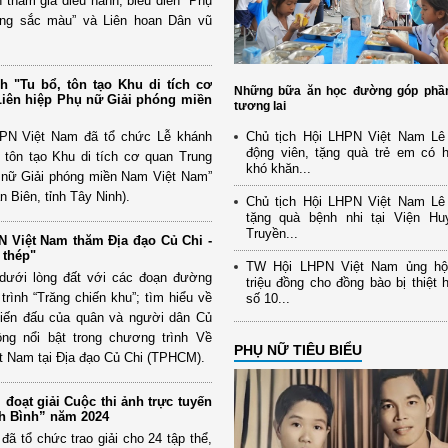
n tham gia diễu hành, biểu diễn “Phụ
ng sắc màu” và Liên hoan Dân vũ
h "Tu bổ, tôn tạo Khu di tích cơ
Những bữa ăn học đường góp phầ
iên hiệp Phụ nữ Giải phóng miền
tương lai
HPN Việt Nam đã tổ chức Lễ khánh
Chủ tịch Hội LHPN Việt Nam Lê
động viên, tặng quà trẻ em có 
, tôn tạo Khu di tích cơ quan Trung
khó khăn...
 nữ Giải phóng miền Nam Việt Nam”
n Biên, tỉnh Tây Ninh).
Chủ tịch Hội LHPN Việt Nam Lê
tặng quà bệnh nhi tại Viện Hu
Truyền...
N Việt Nam thăm Địa đạo Củ Chi -
 thép"
TW Hội LHPN Việt Nam ủng hộ
 dưới lòng đất với các đoạn đường
triệu đồng cho đồng bào bị thiệt 
ình “Trăng chiến khu”; tìm hiểu về
số 10...
hiến đấu của quân và người dân Củ
ng nổi bật trong chương trình Về
PHỤ NỮ TIÊU BIỂU
t Nam tại Địa đạo Củ Chi (TPHCM).
 đoạt giải Cuộc thi ảnh trực tuyến
nh Bình” năm 2024
đã tổ chức trao giải cho 24 tập thể,