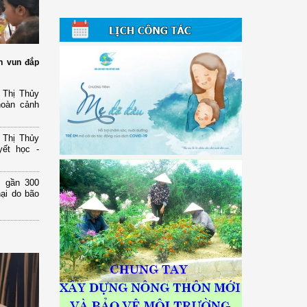
n vun đắp
 Thị Thủy
hoàn cảnh
 Thị Thủy
yết học -
 gần 300
hại do bão