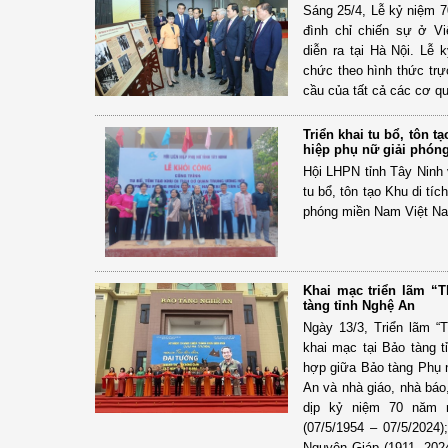
Sáng 25/4, Lễ kỷ niệm 
đình chỉ chiến sự ở Vi
diễn ra tại Hà Nội. Lễ 
chức theo hình thức trực
cầu của tất cả các cơ q
Triển khai tu bổ, tôn t
hiệp phụ nữ giải phón
Hội LHPN tỉnh Tây Ninh 
tu bổ, tôn tạo Khu di t
phóng miền Nam Việt Nam
Khai mạc triển lãm “T
tàng tỉnh Nghệ An
Ngày 13/3, Triển lãm 
khai mạc tại Bảo tàng t
hợp giữa Bảo tàng Phụ 
An và nhà giáo, nhà bá
dịp kỷ niệm 70 năm 
(07/5/1954 – 07/5/2024
Nguyên Giáp (1911- 202