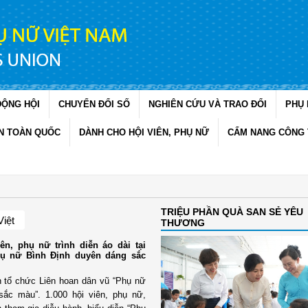
ĐỘNG HỘI
CHUYỂN ĐỔI SỐ
NGHIÊN CỨU VÀ TRAO ĐỔI
PHỤ 
N TOÀN QUỐC
DÀNH CHO HỘI VIÊN, PHỤ NỮ
CẨM NANG CÔNG 
TRIỆU PHẦN QUÀ SAN SẺ YÊU
Việt
THƯƠNG
ên, phụ nữ trình diễn áo dài tại
hụ nữ Bình Định duyên dáng sắc
h tổ chức Liên hoan dân vũ “Phụ nữ
sắc màu”. 1.000 hội viên, phụ nữ,