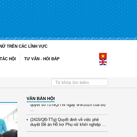
NỮ TRÊN CÁC LĨNH VỰC
(12/TB-HĐKH) V/v đăng ký, đề xuất nhiệm
vụ Khoa học, công nghệ và đổi mới ...
TÁC HỘI
TƯ VẤN - HỎI ĐÁP
(898/KH/ĐCT) Kế hoạch thực hiện Quyết
định số 2415/QĐ-TTg ngày 31/10/2025 ...
(417/QĐ-BNNMT) Quyết định phê duyệt
Chương trình mục tiêu quốc gia xây dựng
...
(891/KH-ĐCT) Kế hoạch thực hiện Nghị
VĂN BẢN HỘI
quyết số 72-NQ/TW ngày 9/9/2025 của Bộ
...
(2415/QĐ-TTg) Quyết định về việc phê
duyệt Đề án Hỗ trợ Phụ nữ khởi nghiệp ...