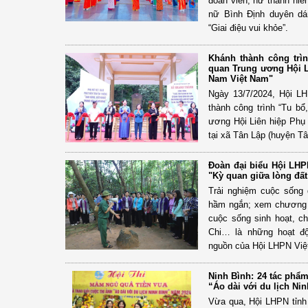
đoàn viên, nữ thanh niê
nữ Bình Định duyên dá
“Giai điệu vui khỏe”.
Khánh thành công trìn
quan Trung ương Hội L
Nam Việt Nam"
Ngày 13/7/2024, Hội L
thành công trình “Tu bổ
ương Hội Liên hiệp Phụ
tại xã Tân Lập (huyện Tâ
Đoàn đại biểu Hội LHP
"Kỳ quan giữa lòng đất
Trải nghiệm cuộc sống
hầm ngắn; xem chương tr
cuộc sống sinh hoạt, c
Chi… là những hoạt độ
nguồn của Hội LHPN Việ
Ninh Bình: 24 tác phẩm
“Áo dài với du lịch Ni
Vừa qua, Hội LHPN tỉnh 