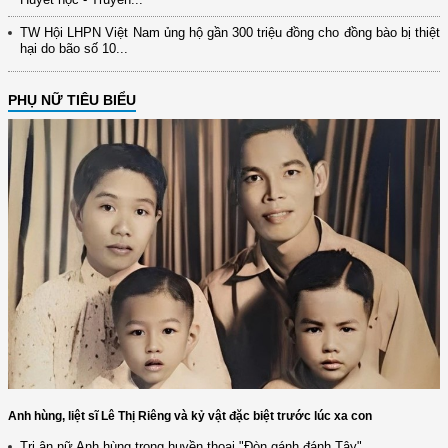
TW Hội LHPN Việt Nam ủng hộ gần 300 triệu đồng cho đồng bào bị thiệt
hại do bão số 10...
PHỤ NỮ TIÊU BIỂU
Anh hùng, liệt sĩ Lê Thị Riêng và kỷ vật đặc biệt trước lúc xa con
Tri ân nữ Anh hùng trong huyền thoại "Đòn gánh đánh Tây"