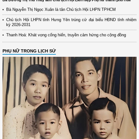
Bà Dương Thị Thu Thủy làm Chủ tịch Hội Liên hiệp Phụ nữ thành phố Huế
Bà Nguyễn Thị Ngọc Xuân là tân Chủ tịch Hội LHPN TPHCM
Chủ tịch Hội LHPN tỉnh Hưng Yên trúng cử đại biểu HĐND tỉnh nhiệm
kỳ 2026-2031
Thanh Hoá: Khát vọng cống hiến, truyền cảm hứng cho cộng đồng
PHỤ NỮ TRONG LỊCH SỬ