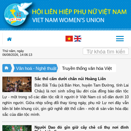
Truy cập nội dung luôn
Thứ năm, ngày
06/08/2026
,
14:06:14
Văn hoá - Nghệ thuật
Truyền thống văn hóa Việt
Sắc thổ cẩm dưới chân núi Hoàng Liên
Bản Bãi Trâu (xã Bản Hon, huyện Tam Đường, tỉnh Lai
Châu) là nơi sinh sống lâu đời của đồng bào dân tộc
Lự - một trong số các dân tộc rất ít người ở Việt Nam có số dân dưới 10
nghìn người. Giữa nhịp sống đổi thay từng ngày, phụ nữ Lự nơi đây vẫn
bền bỉ bên khung cửi, gìn giữ nghề dệt thổ cẩm - một di sản văn hóa đặc
sắc của dân tộc mình.
Người Dao đỏ gìn giữ cây chè cổ thụ nơi đỉnh