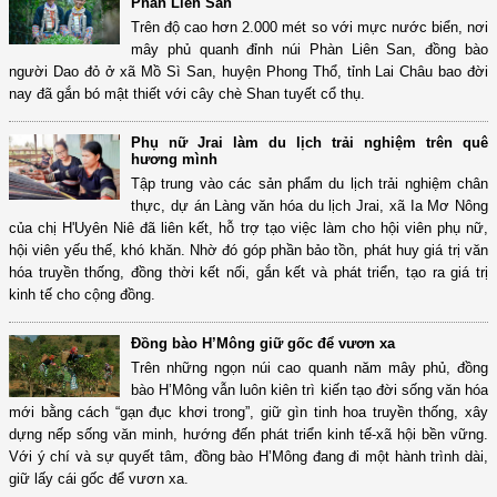
Phàn Liên San
Trên độ cao hơn 2.000 mét so với mực nước biển, nơi
mây phủ quanh đỉnh núi Phàn Liên San, đồng bào
người Dao đỏ ở xã Mồ Sì San, huyện Phong Thổ, tỉnh Lai Châu bao đời
nay đã gắn bó mật thiết với cây chè Shan tuyết cổ thụ.
Phụ nữ Jrai làm du lịch trải nghiệm trên quê
hương mình
Tập trung vào các sản phẩm du lịch trải nghiệm chân
thực, dự án Làng văn hóa du lịch Jrai, xã Ia Mơ Nông
của chị H'Uyên Niê đã liên kết, hỗ trợ tạo việc làm cho hội viên phụ nữ,
hội viên yếu thế, khó khăn. Nhờ đó góp phần bảo tồn, phát huy giá trị văn
hóa truyền thống, đồng thời kết nối, gắn kết và phát triển, tạo ra giá trị
kinh tế cho cộng đồng.
Đồng bào H’Mông giữ gốc để vươn xa
Trên những ngọn núi cao quanh năm mây phủ, đồng
bào H’Mông vẫn luôn kiên trì kiến tạo đời sống văn hóa
mới bằng cách “gạn đục khơi trong”, giữ gìn tinh hoa truyền thống, xây
dựng nếp sống văn minh, hướng đến phát triển kinh tế-xã hội bền vững.
Với ý chí và sự quyết tâm, đồng bào H’Mông đang đi một hành trình dài,
giữ lấy cái gốc để vươn xa.