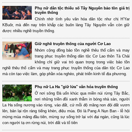
Phụ nữ dân tộc thiểu số Tây Nguyên bảo tồn giá trị
truyền thống
Chính nhờ tình yêu văn hóa dân tộc như chị H’Yar
KBuôr, mà đến nay trên khắp các buôn làng Tây Nguyên vẫn còn giữ
được nhiều nghề truyền thống.
Giữ nghề truyền thống của người Cơ Lao
Nhóm cộng đồng bảo tồn nghề thêu thổ cẩm và may
trang phục truyền thống dân tộc Cơ Lao thôn Tà Chải
không chỉ giữ vai trò quan trọng trong việc bảo tồn
nghề thêu thổ cẩm và may trang phục truyền thống của dân tộc Cơ Lao
mà còn tạo việc làm, góp phần xóa nghèo, phát triển kinh tế địa phương.
Phụ nữ La Ha "giữ lửa" văn hóa truyền thống
Ở nơi sông Đà uốn khúc qua miền núi rừng Tây Bắc,
nơi những triền đồi xanh thẫm in bóng nhà sàn, người
La Ha sống nương vào rừng, vào đất, cứ mỗi độ măng non đội đất vươn
lên, bản lại rộn ràng tiếng khèn, điệu múa. Đó là Pang A Nụn Ban - lễ hội
mừng mùa măng đầu tiên, mừng sự sống trở lại với đại ngàn, cũng là lúc
con người tạ ơn rừng núi, trời đất và tổ tiên