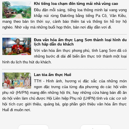
Khi tiếng loa chạm đến từng mái nhà vùng cao
Đều đặn mỗi sáng, tiếng loa thông minh lại vang vọng
khắp núi rừng Đakrông bằng tiếng Pa Cô, Vân Kiều,
mang theo bản tin thời sự, cảnh báo thiên tai và thông tin hỗ trợ hộ
nghèo. Nhờ vậy mà những buổi họp thôn, bản nơi đây dần vơi đi.
Đưa văn hóa ẩm thực Lạng Sơn thành loại hình du
lịch hấp dẫn du khách
Với văn hóa ẩm thực phong phú, tỉnh Lạng Sơn đã có
những bước đi dài để biến ẩm thực trở thành một loại
hình du lịch thu hút du khách.
Lan tỏa ẩm thực Huế
TTH - Hình ảnh, hương vị đặc sắc của những món
ngon đặc trưng của từng địa phương do các hội viên
phụ nữ (HVPN) mang đến những hội thi, hay những cửa hàng bán đồ ăn
do hội viên làm chủ được Hội Liên hiệp Phụ nữ (LHPN) tỉnh và các cơ sở
hội tích cực giới thiệu, quảng bá, góp phần giới thiệu văn hóa ẩm thực
Huế đi muôn nơi.