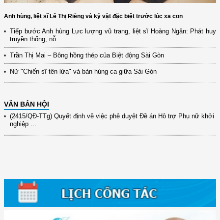
(12/TB-HĐKH) V/v đăng ký, đề xuất nhiệm vụ Khoa học, công nghệ và
Anh hùng, liệt sĩ Lê Thị Riêng và kỷ vật đặc biệt trước lúc xa con
đổi mới ...
Tiếp bước Anh hùng Lực lượng vũ trang, liệt sĩ Hoàng Ngân: Phát huy
(898/KH/ĐCT) Kế hoạch thực hiện Quyết định số 2415/QĐ-TTg ngày
truyền thống, nỗ...
31/10/2025 ...
Trần Thị Mai – Bông hồng thép của Biệt động Sài Gòn
(417/QĐ-BNNMT) Quyết định phê duyệt Chương trình mục tiêu quốc gia
xây dựng ...
Nữ "Chiến sĩ tên lửa" và bản hùng ca giữa Sài Gòn
(891/KH-ĐCT) Kế hoạch thực hiện Nghị quyết số 72-NQ/TW ngày
9/9/2025 của Bộ ...
VĂN BẢN HỘI
(2415/QĐ-TTg) Quyết định về việc phê duyệt Đề án Hỗ trợ Phụ nữ khởi
nghiệp ...