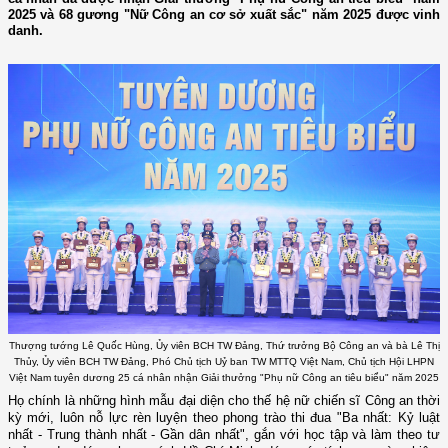
2025 và 68 gương "Nữ Công an cơ sở xuất sắc" năm 2025 được vinh
danh.
Thượng tướng Lê Quốc Hùng, Ủy viên BCH TW Đảng, Thứ trưởng Bộ Công an và bà Lê Thị
Thủy, Ủy viên BCH TW Đảng, Phó Chủ tịch Uỷ ban TW MTTQ Việt Nam, Chủ tịch Hội LHPN
Việt Nam tuyên dương 25 cá nhân nhận Giải thưởng "Phụ nữ Công an tiêu biểu" năm 2025
Họ chính là những hình mẫu đại diện cho thế hệ nữ chiến sĩ Công an thời
kỳ mới, luôn nỗ lực rèn luyện theo phong trào thi đua "Ba nhất: Kỷ luật
nhất - Trung thành nhất - Gần dân nhất", gắn với học tập và làm theo tư