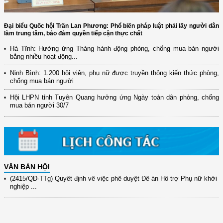
Đại biểu Quốc hội Trần Lan Phương: Phổ biến pháp luật phải lấy người dân
làm trung tâm, bảo đảm quyền tiếp cận thực chất
Hà Tĩnh: Hưởng ứng Tháng hành động phòng, chống mua bán người
bằng nhiều hoạt động...
(12/TB-HĐKH) V/v đăng ký, đề xuất nhiệm vụ Khoa học, công nghệ và
Ninh Bình: 1.200 hội viên, phụ nữ được truyền thông kiến thức phòng,
đổi mới ...
chống mua bán người
(898/KH/ĐCT) Kế hoạch thực hiện Quyết định số 2415/QĐ-TTg ngày
Hội LHPN tỉnh Tuyên Quang hưởng ứng Ngày toàn dân phòng, chống
31/10/2025 ...
mua bán người 30/7
(417/QĐ-BNNMT) Quyết định phê duyệt Chương trình mục tiêu quốc gia
xây dựng ...
(891/KH-ĐCT) Kế hoạch thực hiện Nghị quyết số 72-NQ/TW ngày
9/9/2025 của Bộ ...
VĂN BẢN HỘI
(2415/QĐ-TTg) Quyết định về việc phê duyệt Đề án Hỗ trợ Phụ nữ khởi
nghiệp ...