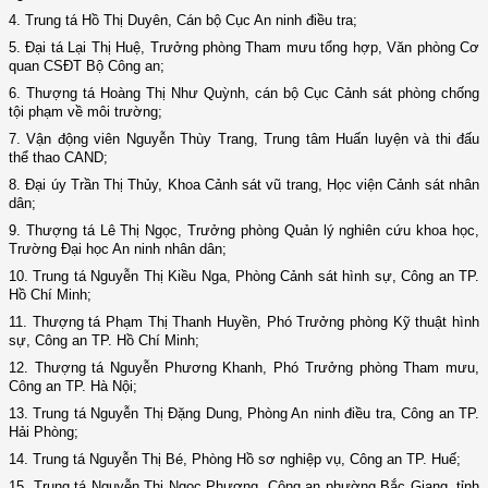
4. Trung tá Hồ Thị Duyên, Cán bộ Cục An ninh điều tra;
5. Đại tá Lại Thị Huệ, Trưởng phòng Tham mưu tổng hợp, Văn phòng Cơ
quan CSĐT Bộ Công an;
6. Thượng tá Hoàng Thị Như Quỳnh, cán bộ Cục Cảnh sát phòng chống
tội phạm về môi trường;
7. Vận động viên Nguyễn Thùy Trang, Trung tâm Huấn luyện và thi đấu
thể thao CAND;
8. Đại úy Trần Thị Thủy, Khoa Cảnh sát vũ trang, Học viện Cảnh sát nhân
dân;
9. Thượng tá Lê Thị Ngọc, Trưởng phòng Quản lý nghiên cứu khoa học,
Trường Đại học An ninh nhân dân;
10. Trung tá Nguyễn Thị Kiều Nga, Phòng Cảnh sát hình sự, Công an TP.
Hồ Chí Minh;
11. Thượng tá Phạm Thị Thanh Huyền, Phó Trưởng phòng Kỹ thuật hình
sự, Công an TP. Hồ Chí Minh;
12. Thượng tá Nguyễn Phương Khanh, Phó Trưởng phòng Tham mưu,
Công an TP. Hà Nội;
13. Trung tá Nguyễn Thị Đặng Dung, Phòng An ninh điều tra, Công an TP.
Hải Phòng;
14. Trung tá Nguyễn Thị Bé, Phòng Hồ sơ nghiệp vụ, Công an TP. Huế;
15. Trung tá Nguyễn Thị Ngọc Phương, Công an phường Bắc Giang, tỉnh