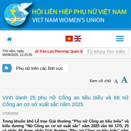
Truy cập nội dung luôn
Thứ năm, ngày
Đại biểu Quốc hội Trần Lan Phương: Quản lý hải quan cần giúp doanh nghiệp làm
06/08/2026
,
12:25:56
Phụ nữ trên các lĩnh vực
Xem cỡ chữ
Vinh danh 25 phụ nữ Công an tiêu biểu và 68 nữ
Công an cơ sở xuất sắc năm 2025
17/05/2026
Trong khuôn khổ Lễ trao Giải thưởng “Phụ nữ Công an tiêu biểu” và
biểu dương “Nữ Công an cơ sở xuất sắc” năm 2025 vào tối 17/5, 25
cá nhân đã được nhận Giải thưởng "Phụ nữ Công an tiêu biểu" năm