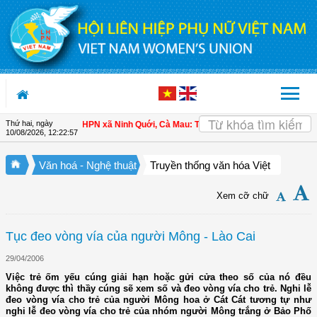
Truy cập nội dung luôn
Thứ hai, ngày
ữ làm chủ
| Hội LHPN xã Ninh Quới, Cà Mau: Tập huấn kỹ thuật kỹ thuật trồng ra
10/08/2026
,
12:22:58
Văn hoá - Nghệ thuật
Truyền thống văn hóa Việt
Xem cỡ chữ
Tục đeo vòng vía của người Mông - Lào Cai
29/04/2006
Việc trẻ ốm yếu cúng giải hạn hoặc gửi cửa theo số của nó đều
không được thì thầy cúng sẽ xem số và đeo vòng vía cho trẻ. Nghi lễ
đeo vòng vía cho trẻ của người Mông hoa ở Cát Cát tương tự như
nghi lễ đeo vòng vía cho trẻ của nhóm người Mông trắng ở Bảo Phố