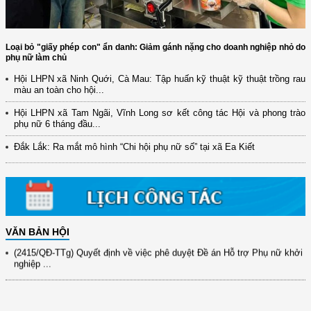
Loại bỏ "giấy phép con" ẩn danh: Giảm gánh nặng cho doanh nghiệp nhỏ do
phụ nữ làm chủ
Hội LHPN xã Ninh Quới, Cà Mau: Tập huấn kỹ thuật kỹ thuật trồng rau
màu an toàn cho hội...
(12/TB-HĐKH) V/v đăng ký, đề xuất nhiệm vụ Khoa học, công nghệ và
Hội LHPN xã Tam Ngãi, Vĩnh Long sơ kết công tác Hội và phong trào
đổi mới ...
phụ nữ 6 tháng đầu...
(898/KH/ĐCT) Kế hoạch thực hiện Quyết định số 2415/QĐ-TTg ngày
Đắk Lắk: Ra mắt mô hình “Chi hội phụ nữ số” tại xã Ea Kiết
31/10/2025 ...
(417/QĐ-BNNMT) Quyết định phê duyệt Chương trình mục tiêu quốc gia
xây dựng ...
(891/KH-ĐCT) Kế hoạch thực hiện Nghị quyết số 72-NQ/TW ngày
9/9/2025 của Bộ ...
VĂN BẢN HỘI
(2415/QĐ-TTg) Quyết định về việc phê duyệt Đề án Hỗ trợ Phụ nữ khởi
nghiệp ...