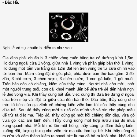
- Bắc Hà.
Nghi lễ và sự chuẩn bị diễn ra như sau:
Gia đình phải chuẩn bị 3 chiếc vòng cuốn bằng tre có đường kính 1,5m.
Họ dựng ngoài cửa 1 vòng, giữa nhà 1 vòng và phần giáp bàn thờ 1 vòng.
Họ dùng một tấm vải trắng dài 12m đặt lên trên vòng tre từ cửa chính vào
tới bàn thờ. Mâm cúng đặt ở góc phải, phía dưới bàn thờ bao gồm: 3 đôi
đũa, 3 bát cơm, 3 chén rượu, 3 chén nước, 1 con gà luộc, 1 gói muối.
Trên bàn còn có chiêng, kiếm của thầy cúng. Người nhà còn mời, nhờ
một người trung tuổi, con cái khoẻ mạnh đến bế đứa trẻ để tiến hành nghi
lễ đeo vòng vía. Khi thầy cúng bắt đầu việc cúng thì đứa trẻ đứng ở ngoài
cửa trên mép vải đặt từ giữa cửa đến bàn thờ. Đầu tiên, thầy cúng cho
mời tổ tiên của gia đình về chứng kiến việc làm tốt của thầy cúng cho
đứa trẻ. Sau đó thầy cúng mời sư tổ của mình về và xin cho phép mầu
để trừ tà diệt ma. Tiếp đó, thầy cúng gõ một hồi chiêng dồn dập, vừa gõ
vừa gọi các âm binh đến. Thầy cúng uống một hớp rượu sau đó múa
xung quanh nhà. Mỗi khi rú lên một tiếng, thầy cúng lại đâm thẳng kiếm
xuống đất, tượng trưng cho việc trừ ma xấu làm hại trẻ. Khi thầy cúng đi
ra cửa và đâm thẳng kiếm ra ngoài tức là ma đã bỏ ra khỏi nhà, khỏi đứa