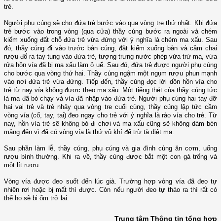
trẻ.
Người phụ cúng sẽ cho đứa trẻ bước vào qua vòng tre thứ nhất. Khi đứa
trẻ bước vào trong vòng (qua cửa) thầy cúng bước ra ngoài và chém
kiếm xuống đất chỗ đứa trẻ vừa đứng với ý nghĩa là chém ma xấu. Sau
đó, thầy cúng đi vào trước bàn cúng, đặt kiếm xuống bàn và cầm chai
rượu đổ ra tay tung vào đứa trẻ, tượng trưng nước phép vừa trừ ma, vừa
rửa hồn vía đã bị ma xấu làm ô uế. Sau đó, đứa trẻ được người phụ cúng
cho bước qua vòng thứ hai. Thầy cúng ngậm một ngụm rượu phun mạnh
vào nơi đứa trẻ vừa đứng. Tiếp đến, thầy cúng đọc lời dồn hồn vía cho
trẻ từ nay vía không được theo ma xấu. Một tiếng thét của thầy cúng tức
là ma đã bỏ chạy và vía đã nhập vào đứa trẻ. Người phụ cúng hai tay đỡ
hai vai trẻ và trẻ nhảy qua vòng tre cuối cùng, thầy cúng lập tức cầm
vòng vía (cổ, tay, tai) đeo ngay cho trẻ với ý nghĩa là rào vía cho trẻ. Từ
nay, hồn vía trẻ sẽ không bỏ đi chơi và ma xấu cũng sẽ không dám bén
mảng đến vì đã có vòng vía là thứ vũ khí để trừ tà diệt ma.
Sau phần làm lễ, thầy cúng, phụ cúng và gia đình cùng ăn cơm, uống
rượu bình thường. Khi ra về, thầy cúng được bắt một con gà trống và
một lít rượu.
Vòng vía được đeo suốt đến lúc già. Trường hợp vòng vía đã đeo tự
nhiên rơi hoặc bị mất thì được. Còn nếu người đeo tự tháo ra thì rất có
thể họ sẽ bị ốm trở lại.
Trung tâm Thông tin tổng hợp