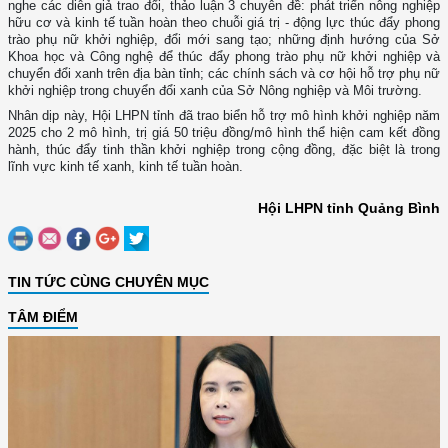
nghe các diễn giả trao đổi, thảo luận 3 chuyên đề: phát triển nông nghiệp
hữu cơ và kinh tế tuần hoàn theo chuỗi giá trị - động lực thúc đẩy phong
trào phụ nữ khởi nghiệp, đổi mới sang tạo; những định hướng của Sở
Khoa học và Công nghệ để thúc đẩy phong trào phụ nữ khởi nghiệp và
chuyển đổi xanh trên địa bàn tỉnh; các chính sách và cơ hội hỗ trợ phụ nữ
khởi nghiệp trong chuyển đổi xanh của Sở Nông nghiệp và Môi trường.
Nhân dịp này, Hội LHPN tỉnh đã trao biển hỗ trợ mô hình khởi nghiệp năm
2025 cho 2 mô hình, trị giá 50 triệu đồng/mô hình thể hiện cam kết đồng
hành, thúc đẩy tinh thần khởi nghiệp trong cộng đồng, đặc biệt là trong
lĩnh vực kinh tế xanh, kinh tế tuần hoàn.
Hội LHPN tỉnh Quảng Bình
TIN TỨC CÙNG CHUYÊN MỤC
TÂM ĐIỂM