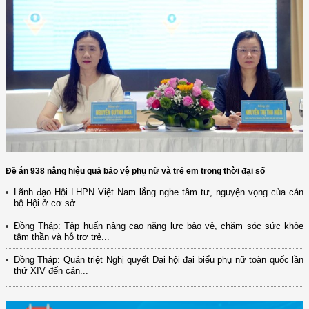
Đề án 938 nâng hiệu quả bảo vệ phụ nữ và trẻ em trong thời đại số
Lãnh đạo Hội LHPN Việt Nam lắng nghe tâm tư, nguyện vọng của cán
bộ Hội ở cơ sở
(12/TB-HĐKH) V/v đăng ký, đề xuất nhiệm vụ Khoa học, công nghệ và
đổi mới ...
Đồng Tháp: Tập huấn nâng cao năng lực bảo vệ, chăm sóc sức khỏe
tâm thần và hỗ trợ trẻ...
(898/KH/ĐCT) Kế hoạch thực hiện Quyết định số 2415/QĐ-TTg ngày
31/10/2025 ...
Đồng Tháp: Quán triệt Nghị quyết Đại hội đại biểu phụ nữ toàn quốc lần
thứ XIV đến cán...
(417/QĐ-BNNMT) Quyết định phê duyệt Chương trình mục tiêu quốc gia
xây dựng ...