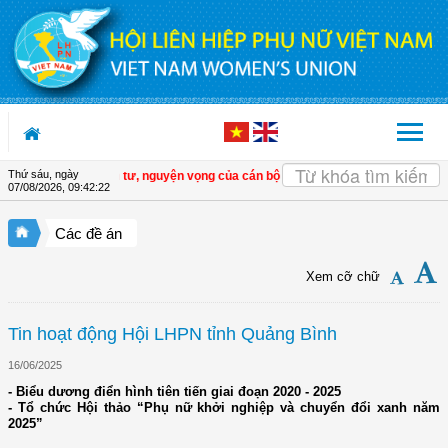
Truy cập nội dung luôn
Thứ sáu, ngày
m lắng nghe tâm tư, nguyện vọng của cán bộ Hội ở cơ sở
| Đồng Tháp: Tập hu
07/08/2026
,
09:42:23
Các đề án
Xem cỡ chữ
Tin hoạt động Hội LHPN tỉnh Quảng Bình
16/06/2025
- Biểu dương điển hình tiên tiến giai đoạn 2020 - 2025
- Tổ chức Hội thảo “Phụ nữ khởi nghiệp và chuyển đổi xanh năm
2025”