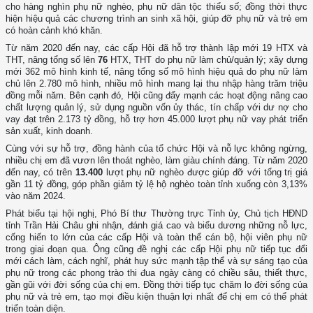
cho hàng nghìn phụ nữ nghèo, phụ nữ dân tộc thiểu số; đồng thời thực
hiện hiệu quả các chương trình an sinh xã hội, giúp đỡ phụ nữ và trẻ em
có hoàn cảnh khó khăn.
Từ năm 2020 đến nay, các cấp Hội đã hỗ trợ thành lập mới 19 HTX và
THT, nâng tổng số lên
76
HTX, THT do phụ nữ làm chủ/quản lý; xây dựng
mới 362 mô hình kinh tế, nâng tổng số mô hình hiệu quả do phụ nữ làm
chủ lên 2.780 mô hình, nhiều mô hình mang lại thu nhập hàng trăm triệu
đồng mỗi năm. Bên cạnh đó, Hội cũng đẩy mạnh các hoạt động nâng cao
chất lượng quản lý, sử dụng nguồn vốn ủy thác, tín chấp với dư nợ cho
vay đạt trên 2.173 tỷ đồng, hỗ trợ hơn 45.000 lượt phụ nữ vay phát triển
sản xuất, kinh doanh.
Cùng với sự hỗ trợ, đồng hành của tổ chức Hội và nỗ lực không ngừng,
nhiều chị em đã vươn lên thoát nghèo, làm giàu chính đáng. Từ năm 2020
đến nay, có trên
13.400
lượt phụ nữ nghèo được giúp đỡ với tổng trị giá
gần 11 tỷ đồng, góp phần giảm tỷ lệ hộ nghèo toàn tỉnh xuống còn 3,13%
vào năm 2024.
Phát biểu tại hội nghị, Phó Bí thư Thường trực Tỉnh ủy, Chủ tịch HĐND
tỉnh Trần Hải Châu ghi nhận, đánh giá cao và biểu dương những nỗ lực,
cống hiến to lớn của các cấp Hội và toàn thể cán bộ, hội viên phụ nữ
trong giai đoạn qua. Ông cũng đề nghị các cấp Hội phụ nữ tiếp tục đổi
mới cách làm, cách nghĩ, phát huy sức mạnh tập thể và sự sáng tạo của
phụ nữ trong các phong trào thi đua ngày càng có chiều sâu, thiết thực,
gần gũi với đời sống của chị em. Đồng thời tiếp tục chăm lo đời sống của
phụ nữ và trẻ em, tạo mọi điều kiện thuận lợi nhất để chị em có thể phát
triển toàn diện.