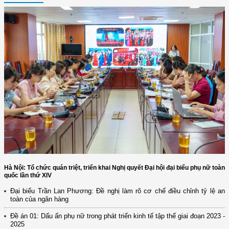
Hà Nội: Tổ chức quán triệt, triển khai Nghị quyết Đại hội đại biểu phụ nữ toàn
quốc lần thứ XIV
Đại biểu Trần Lan Phương: Đề nghị làm rõ cơ chế điều chỉnh tỷ lệ an
toàn của ngân hàng
Đề án 01: Dấu ấn phụ nữ trong phát triển kinh tế tập thể giai đoạn 2023 -
2025
(12/TB-HĐKH) V/v đăng ký, đề xuất nhiệm vụ Khoa học, công nghệ và