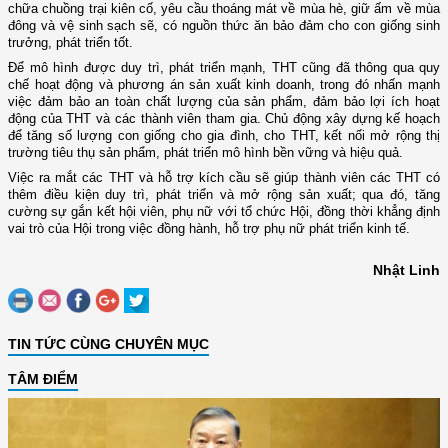
chữa chuồng trại kiên cố, yêu cầu thoáng mát về mùa hè, giữ ấm về mùa
đông và vệ sinh sạch sẽ, có nguồn thức ăn bảo đảm cho con giống sinh
trưởng, phát triển tốt.
Để mô hình được duy trì, phát triển mạnh, THT cũng đã thông qua quy
chế hoạt động và phương án sản xuất kinh doanh, trong đó nhấn mạnh
việc đảm bảo an toàn chất lượng của sản phẩm, đảm bảo lợi ích hoạt
động của THT và các thành viên tham gia. Chủ động xây dựng kế hoạch
để tăng số lượng con giống cho gia đình, cho THT, kết nối mở rộng thị
trường tiêu thụ sản phẩm, phát triển mô hình bền vững và hiệu quả.
Việc ra mắt các THT và hỗ trợ kích cầu sẽ giúp thành viên các THT có
thêm điều kiện duy trì, phát triển và mở rộng sản xuất; qua đó, tăng
cường sự gắn kết hội viên, phụ nữ với tổ chức Hội, đồng thời khẳng định
vai trò của Hội trong việc đồng hành, hỗ trợ phụ nữ phát triển kinh tế.
Nhật Linh
TIN TỨC CÙNG CHUYÊN MỤC
TÂM ĐIỂM