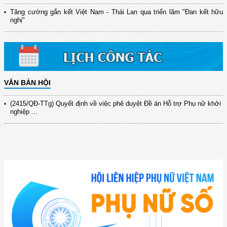
đổi mới ...
Tăng cường gắn kết Việt Nam - Thái Lan qua triển lãm "Đan kết hữu
nghị"
(898/KH/ĐCT) Kế hoạch thực hiện Quyết định số 2415/QĐ-TTg ngày
31/10/2025 ...
(417/QĐ-BNNMT) Quyết định phê duyệt Chương trình mục tiêu quốc gia
xây dựng ...
(891/KH-ĐCT) Kế hoạch thực hiện Nghị quyết số 72-NQ/TW ngày
9/9/2025 của Bộ ...
VĂN BẢN HỘI
(2415/QĐ-TTg) Quyết định về việc phê duyệt Đề án Hỗ trợ Phụ nữ khởi
nghiệp ...