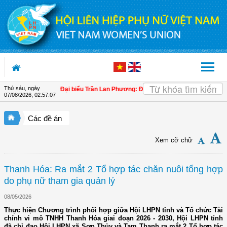
Truy cập nội dung luôn
Thứ sáu, ngày
uốc lần thứ XIV
| Đại biểu Trần Lan Phương: Đề nghị làm rõ cơ chế điều chỉnh tỷ
07/08/2026
,
02:57:08
Các đề án
Xem cỡ chữ
Thanh Hóa: Ra mắt 2 Tổ hợp tác chăn nuôi tổng hợp
do phụ nữ tham gia quản lý
08/05/2026
Thực hiện Chương trình phối hợp giữa Hội LHPN tỉnh và Tổ chức Tài
chính vi mô TNHH Thanh Hóa giai đoạn 2026 - 2030, Hội LHPN tỉnh
đã chỉ đạo Hội LHPN xã Sơn Thủy và Tam Thanh ra mắt 2 Tổ hợp tác