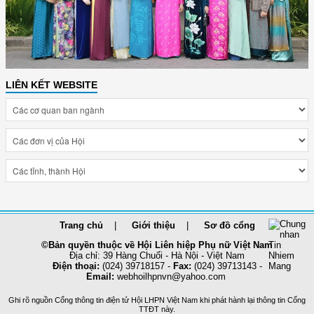
LIÊN KẾT WEBSITE
Trang chủ
Giới thiệu
Sơ đồ cổng
©Bản quyền thuộc về Hội Liên hiệp Phụ nữ Việt Nam
Địa chỉ: 39 Hàng Chuối - Hà Nội - Việt Nam
Điện thoại:
(024) 39718157 -
Fax:
(024) 39713143 -
Email:
webhoilhpnvn@yahoo.com
Ghi rõ nguồn Cổng thông tin điện tử Hội LHPN Việt Nam khi phát hành lại thông tin Cổng
TTĐT này.