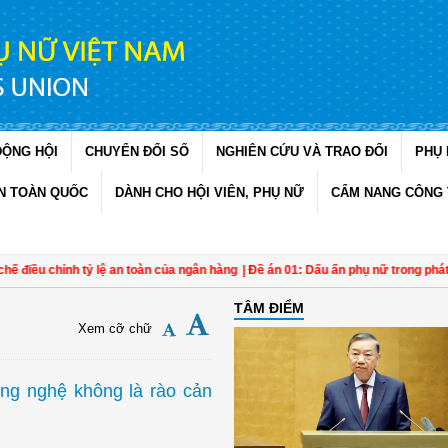
ĐỘNG HỘI
CHUYỂN ĐỔI SỐ
NGHIÊN CỨU VÀ TRAO ĐỔI
PHỤ 
N TOÀN QUỐC
DÀNH CHO HỘI VIÊN, PHỤ NỮ
CẨM NANG CÔNG 
điều chỉnh tỷ lệ an toàn của ngân hàng
| Đề án 01: Dấu ấn phụ nữ trong phát triể
TÂM ĐIỂM
Xem cỡ chữ
ng nghệ không là rào cản