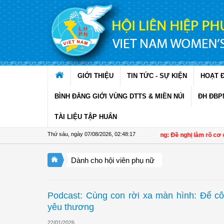
Truy cập nội dung luôn
GIỚI THIỆU
TIN TỨC - SỰ KIỆN
HOẠT 
BÌNH ĐẲNG GIỚI VÙNG DTTS & MIỀN NÚI
ĐH ĐBP
TÀI LIỆU TẬP HUẤN
Thứ sáu, ngày 07/08/2026
,
02:48:18
Đại biểu Trần Lan Phương: Đề nghị làm rõ cơ chế 
Dành cho hội viên phụ nữ
Podcast: Cùng con rời xa màn hình: Để cô
yêu thương
22/01/2026