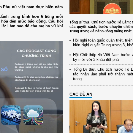
ệp Phụ nữ việt nam thực hiện năm
 dành trung bình hơn 6 tiếng mỗi
ẻ hóa đến mức báo động. Câu hỏi
Tổng Bí thư, Chủ tịch nước Tô Lâm
 là: Làm sao để cha mẹ hạ vũ khí
các quyết sách, bước chuyển chiến
Trung ương để hành động thống nhất
Hội nghị toàn quốc quán triệt, triể
hiện Nghị quyết Trung ương 3, kh
Hội Chữ thập đỏ Việt Nam bước 
kỳ mới với 3 khâu đột phá
Tổng Bí thư, Chủ tịch nước Tô 
tác nhân đạo phải trở thành mộ
trong...
CÁC ĐỀ ÁN