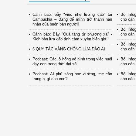
Cảnh báo: bẫy "việc nhẹ lương cao" tại
Bộ Info
Campuchia – đừng để mình trở thành nạn
cho cán 
nhân của buôn bán người!
Bộ Info
Cảnh báo: Bẫy "Quà tặng từ phương xa" -
cho cán 
Kịch bản lừa đảo tình cảm xuyên biên giới!
Bộ Info
6 QUY TẮC VÀNG CHỐNG LỪA ĐẢO AI
cho cán 
Podcast: Các lỗ hổng vô hình trong việc nuôi
Bộ Info
dạy con trong thời đại số
cho cán 
Podcast: AI phủ sóng học đường, mẹ cần
Bộ Info
trang bị gì cho con?
cho cán 