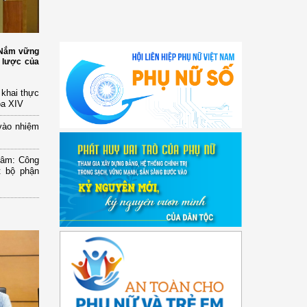
: Nắm vững
 lược của
n khai thực
óa XIV
vào nhiệm
Lâm: Công
t bộ phận