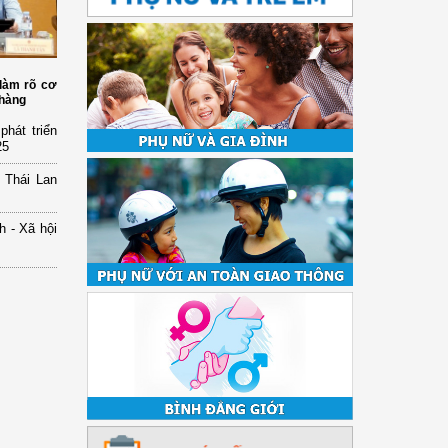
 làm rõ cơ
 hàng
hát triển
25
 Thái Lan
h - Xã hội