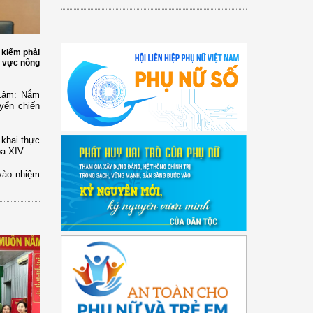
 kiểm phải
h vực nông
 Lâm: Nắm
yển chiến
n khai thực
óa XIV
vào nhiệm