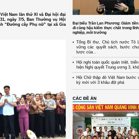
Việt Nam lần thứ XI và Đại hội đại
031, ngày 7/5, Ban Thường vụ Hội
Đại biểu Trần Lan Phương: Giảm tiền
nh “Đường cây Phụ nữ” tại xã Gia
đi cùng hậu kiểm thực chất trong lĩn
nghiệp, môi trường
Tổng Bí thư, Chủ tịch nước Tô
vững các quyết sách, bước chu
lược của...
Hội nghị toàn quốc quán triệt, triể
hiện Nghị quyết Trung ương 3, kh
Hội Chữ thập đỏ Việt Nam bước 
kỳ mới với 3 khâu đột phá
CÁC ĐỀ ÁN