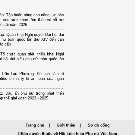
áp: Tập huấn nâng cao năng lực bảo
m sóc sức khỏe tâm thần và hỗ trợ
mồ côi năm 2026
p: Quán triệt Nghị quyết Đại hội đại
ụ nữ toàn quốc lần thứ XIV đến cán
ác cấp
Tổ chức quán triệt, triển khai Nghị
i hội đại biểu phụ nữ toàn quốc lần
u Trần Lan Phương: Đề nghị làm rõ
điều chỉnh tỷ lệ an toàn của ngân
1: Dấu ấn phụ nữ trong phát triển
tập thể giai đoạn 2023 - 2025
Trang chủ
Giới thiệu
Sơ đồ cổng
©Bản quyền thuộc về Hội Liên hiệp Phụ nữ Việt Nam