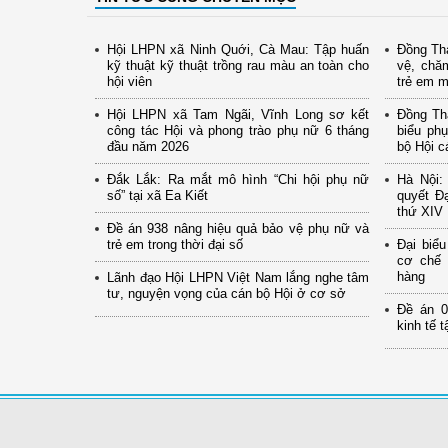
Hội LHPN xã Ninh Quới, Cà Mau: Tập huấn
Đồng Th
kỹ thuật kỹ thuật trồng rau màu an toàn cho
vệ, chă
hội viên
trẻ em 
Hội LHPN xã Tam Ngãi, Vĩnh Long sơ kết
Đồng Thá
công tác Hội và phong trào phụ nữ 6 tháng
biểu ph
đầu năm 2026
bộ Hội c
Đắk Lắk: Ra mắt mô hình “Chi hội phụ nữ
Hà Nội: 
số” tại xã Ea Kiết
quyết Đạ
thứ XIV
Đề án 938 nâng hiệu quả bảo vệ phụ nữ và
trẻ em trong thời đại số
Đại biể
cơ chế 
hàng
Lãnh đạo Hội LHPN Việt Nam lắng nghe tâm
tư, nguyện vọng của cán bộ Hội ở cơ sở
Đề án 0
kinh tế 