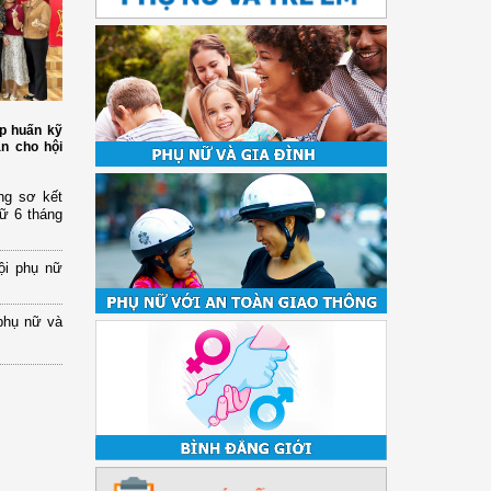
p huấn kỹ
àn cho hội
ng sơ kết
nữ 6 tháng
ội phụ nữ
phụ nữ và