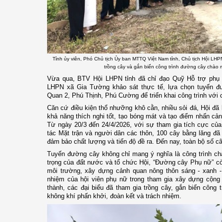
Tỉnh ủy viên, Phó Chủ tịch Ủy ban MTTQ Việt Nam tỉnh, Chủ tịch Hội LHPN
trồng cây và gắn biển công trình đường cây chào 
Vừa qua,
BTV Hội LHPN tỉnh đã chỉ đạo Quỹ Hỗ trợ phụ nữ
LHPN xã Gia Tường khảo sát thực tế, lựa chọn tuyến đư
Quan 2, Phú Thịnh, Phú Cường để triển khai
công trình
với 
Căn cứ điều kiện thổ nhưỡng khô cằn, nhiều sỏi đá, Hội đã 
khả năng thích nghi tốt, tạo bóng mát và tạo điểm nhấn c
Từ ngày 20/3 đến 24/4/2026, với sự tham gia tích cực của
tác Mặt trận và
người
dân các thôn, 100 cây bằng lăng đã 
đảm bảo chất lượng và tiến độ đề ra. Đến nay, toàn bộ số cây
Tuyến đường cây không chỉ mang ý nghĩa là công trình ch
trọng của đất nước và tổ chức Hội, “Đường cây Phụ nữ” c
môi trường, xây dựng cảnh quan nông thôn sáng - xanh - s
nhiệm của hội viên phụ nữ trong tham gia xây dựng cộng
thành, các đại biểu đã tham gia trồng cây, gắn biển công t
không khí phấn khởi, đoàn kết và trách nhiệm.