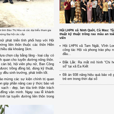
Hội LHPN xã Ninh Quới, Cà Mau: Tậ
 tỉnh Đào Thị Hòa và các đại biểu tham gia
thuật kỹ thuật trồng rau màu an to
mừng Đại hội các cấp
viên
 phát triển tỉnh phối hợp với Hội
ờng liên thôn thuộc các thôn Hiền
Hội LHPN xã Tam Ngãi, Vĩnh Lo
chiều dài khoảng 1km.
công tác Hội và phong trào phụ 
đầu...
lựa chọn cây bằng lăng - loại cây có
ảnh quan cho tuyến đường nông thôn.
Đắk Lắk: Ra mắt mô hình “Chi h
 cán bộ, hội viên phụ nữ, Ban Công
số” tại xã Ea Kiết
được trồng đồng bộ, đúng kỹ thuật,
 đều sinh trưởng, phát triển tốt.
Đề án 938 nâng hiệu quả bảo vệ 
trẻ em trong thời đại số
ào mừng các sự kiện chính trị quan
òn góp phần nâng cao ý thức bảo vệ
ạch - đẹp, lan tỏa tinh thần trách
 đồng văn minh.
Ngay sau lễ khánh
rình tại tuyến đường liên thôn trong