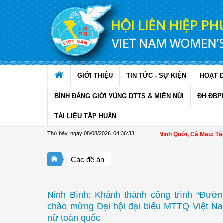
Truy cập nội dung luôn
GIỚI THIỆU
TIN TỨC - SỰ KIỆN
HOẠT 
BÌNH ĐẲNG GIỚI VÙNG DTTS & MIỀN NÚI
ĐH ĐBP
TÀI LIỆU TẬP HUẤN
Thứ bảy, ngày 08/08/2026
,
04:36:34
Hội LHPN xã Ninh Quới, Cà Mau: Tập huấn 
Các đề án
Ninh Bình: Khánh thành công trình “Đườ
chào mừng Đại hội đại biểu MTTQ Việt Nam
nữ toàn quốc