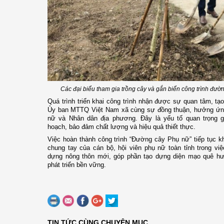
Các đại biểu tham gia trồng cây và gắn biển công trình đườ
Quá trình triển khai công trình nhận được sự quan tâm, tạo
Ủy ban MTTQ Việt Nam xã cùng sự đồng thuận, hưởng ứng 
nữ và
N
hân dân địa phương. Đây là yếu tố quan trọng g
hoạch, bảo đảm chất lượng và hiệu quả thiết thực.
Việc hoàn thành công trình “Đường cây Phụ nữ” tiếp tục kh
chung tay của cán bộ, hội viên phụ nữ toàn tỉnh trong vi
dựng nông thôn mới, góp phần tạo dựng diện mạo quê hư
phát triển bền vững.
TIN TỨC CÙNG CHUYÊN MỤC