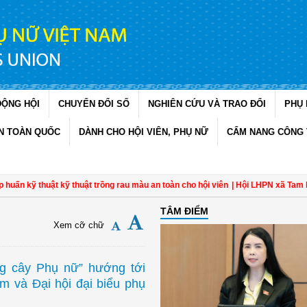
ĐỘNG HỘI
CHUYỂN ĐỔI SỐ
NGHIÊN CỨU VÀ TRAO ĐỔI
PHỤ 
N TOÀN QUỐC
DÀNH CHO HỘI VIÊN, PHỤ NỮ
CẨM NANG CÔNG 
kỹ thuật kỹ thuật trồng rau màu an toàn cho hội viên
| Hội LHPN xã Tam Ngãi, 
TÂM ĐIỂM
Xem cỡ chữ
ng cây Phụ nữ” hướng tới
 và Đại hội đại biểu phụ