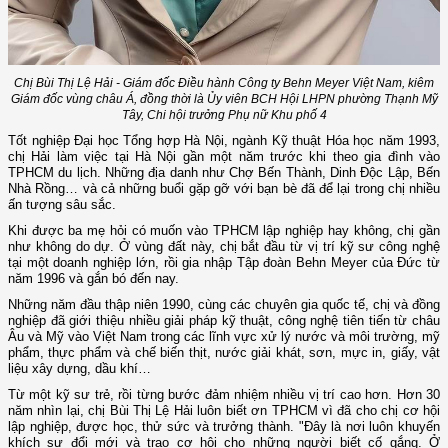
Chị Bùi Thị Lệ Hải - Giám đốc Điều hành Công ty Behn Meyer Việt Nam, kiêm
Giám đốc vùng châu Á, đồng thời là Ủy viên BCH Hội LHPN phường Thạnh Mỹ
Tây, Chi hội trưởng Phụ nữ Khu phố 4
Tốt nghiệp Đại học Tổng hợp Hà Nội, ngành Kỹ thuật Hóa học năm 1993,
chị Hải làm việc tại Hà Nội gần một năm trước khi theo gia đình vào
TPHCM du lịch. Những địa danh như Chợ Bến Thành, Dinh Độc Lập, Bến
Nhà Rồng… và cả những buổi gặp gỡ với bạn bè đã để lại trong chị nhiều
ấn tượng sâu sắc.
Khi được ba mẹ hỏi có muốn vào TPHCM lập nghiệp hay không, chị gần
như không do dự. Ở vùng đất này, chị bắt đầu từ vị trí kỹ sư công nghệ
tại một doanh nghiệp lớn, rồi gia nhập Tập đoàn Behn Meyer của Đức từ
năm 1996 và gắn bó đến nay.
Những năm đầu thập niên 1990, cùng các chuyên gia quốc tế, chị và đồng
nghiệp đã giới thiệu nhiều giải pháp kỹ thuật, công nghệ tiên tiến từ châu
Âu và Mỹ vào Việt Nam trong các lĩnh vực xử lý nước và môi trường, mỹ
phẩm, thực phẩm và chế biến thịt, nước giải khát, sơn, mực in, giấy, vật
liệu xây dựng, dầu khí…
Từ một kỹ sư trẻ, rồi từng bước đảm nhiệm nhiều vị trí cao hơn. Hơn 30
năm nhìn lại, chị Bùi Thị Lệ Hải luôn biết ơn TPHCM vì đã cho chị cơ hội
lập nghiệp, được học, thử sức và trưởng thành. "Đây là nơi luôn khuyến
khích sự đổi mới và trao cơ hội cho những người biết cố gắng. Ở