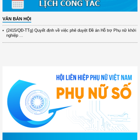
(891/KH-ĐCT) Kế hoạch thực hiện Nghị quyết số 72-NQ/TW ngày
9/9/2025 của Bộ ...
VĂN BẢN HỘI
(2415/QĐ-TTg) Quyết định về việc phê duyệt Đề án Hỗ trợ Phụ nữ khởi
nghiệp ...