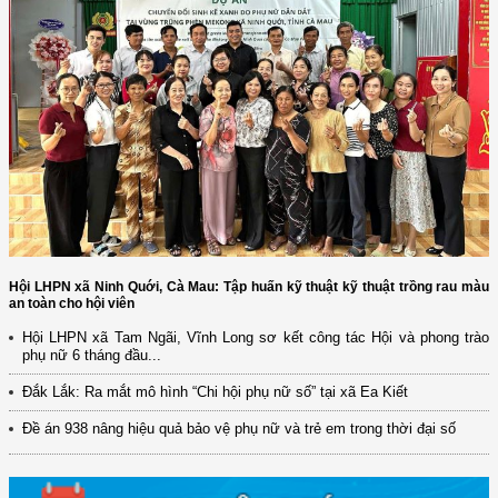
Hội LHPN xã Ninh Quới, Cà Mau: Tập huấn kỹ thuật kỹ thuật trồng rau màu
an toàn cho hội viên
Hội LHPN xã Tam Ngãi, Vĩnh Long sơ kết công tác Hội và phong trào
phụ nữ 6 tháng đầu...
(12/TB-HĐKH) V/v đăng ký, đề xuất nhiệm vụ Khoa học, công nghệ và
đổi mới ...
Đắk Lắk: Ra mắt mô hình “Chi hội phụ nữ số” tại xã Ea Kiết
(898/KH/ĐCT) Kế hoạch thực hiện Quyết định số 2415/QĐ-TTg ngày
Đề án 938 nâng hiệu quả bảo vệ phụ nữ và trẻ em trong thời đại số
31/10/2025 ...
(417/QĐ-BNNMT) Quyết định phê duyệt Chương trình mục tiêu quốc gia
xây dựng ...