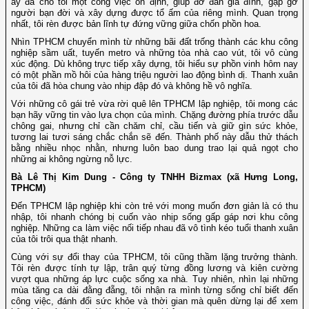
ấy đã cho tôi một công việc ổn định, giúp đỡ đần gia đình, gặp gỡ
người bạn đời và xây dựng được tổ ấm của riêng mình. Quan trọng
nhất, tôi rèn được bản lĩnh tự đứng vững giữa chốn phồn hoa.
Nhìn TPHCM chuyển mình từ những bãi đất trống thành các khu công
nghiệp sầm uất, tuyến metro và những tòa nhà cao vút, tôi vô cùng
xúc động. Dù không trực tiếp xây dựng, tôi hiểu sự phồn vinh hôm nay
có một phần mồ hôi của hàng triệu người lao động bình dị. Thanh xuân
của tôi đã hòa chung vào nhịp đập đó và không hề vô nghĩa.
Với những cô gái trẻ vừa rời quê lên TPHCM lập nghiệp, tôi mong các
bạn hãy vững tin vào lựa chọn của mình. Chặng đường phía trước dẫu
chông gai, nhưng chỉ cần chăm chỉ, cầu tiến và giữ gìn sức khỏe,
tương lai tươi sáng chắc chắn sẽ đến. Thành phố này dẫu thử thách
bằng nhiều nhọc nhằn, nhưng luôn bao dung trao lại quả ngọt cho
những ai không ngừng nỗ lực.
Bà Lê Thị Kim Dung - Công ty TNHH Bizmax (xã Hưng Long,
TPHCM)
Đến TPHCM lập nghiệp khi còn trẻ với mong muốn đơn giản là có thu
nhập, tôi nhanh chóng bị cuốn vào nhịp sống gấp gáp nơi khu công
nghiệp. Những ca làm việc nối tiếp nhau đã vô tình kéo tuổi thanh xuân
của tôi trôi qua thật nhanh.
Cùng với sự đổi thay của TPHCM, tôi cũng thầm lặng trưởng thành.
Tôi rèn được tính tự lập, trân quý từng đồng lương và kiên cường
vượt qua những áp lực cuộc sống xa nhà. Tuy nhiên, nhìn lại những
mùa tăng ca dài đằng đẵng, tôi nhận ra mình từng sống chỉ biết đến
công việc, đánh đổi sức khỏe và thời gian mà quên dừng lại để xem