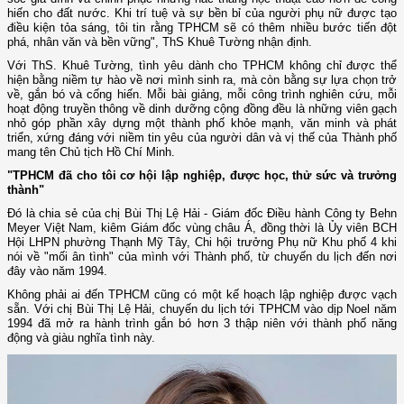
hiến cho đất nước. Khi trí tuệ và sự bền bỉ của người phụ nữ được tạo
điều kiện tỏa sáng, tôi tin rằng TPHCM sẽ có thêm nhiều bước tiến đột
phá, nhân văn và bền vững", ThS Khuê Tường nhận định.
Với ThS. Khuê Tường, tình yêu dành cho TPHCM không chỉ được thể
hiện bằng niềm tự hào về nơi mình sinh ra, mà còn bằng sự lựa chọn trở
về, gắn bó và cống hiến. Mỗi bài giảng, mỗi công trình nghiên cứu, mỗi
hoạt động truyền thông về dinh dưỡng cộng đồng đều là những viên gạch
nhỏ góp phần xây dựng một thành phố khỏe mạnh, văn minh và phát
triển, xứng đáng với niềm tin yêu của người dân và vị thế của Thành phố
mang tên Chủ tịch Hồ Chí Minh.
"TPHCM đã cho tôi cơ hội lập nghiệp, được học, thử sức và trưởng
thành"
Đó là chia sẻ của chị Bùi Thị Lệ Hải - Giám đốc Điều hành Công ty Behn
Meyer Việt Nam, kiêm Giám đốc vùng châu Á, đồng thời là Ủy viên BCH
Hội LHPN phường Thạnh Mỹ Tây, Chi hội trưởng Phụ nữ Khu phố 4 khi
nói về "mối ân tình" của mình với Thành phố, từ chuyến du lịch đến nơi
đây vào năm 1994.
Không phải ai đến TPHCM cũng có một kế hoạch lập nghiệp được vạch
sẵn. Với chị Bùi Thị Lệ Hải, chuyến du lịch tới TPHCM vào dịp Noel năm
1994 đã mở ra hành trình gắn bó hơn 3 thập niên với thành phố năng
động và giàu nghĩa tình này.