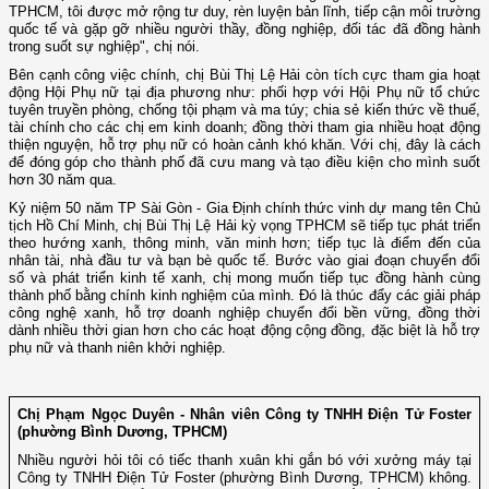
TPHCM, tôi được mở rộng tư duy, rèn luyện bản lĩnh, tiếp cận môi trường
quốc tế và gặp gỡ nhiều người thầy, đồng nghiệp, đối tác đã đồng hành
trong suốt sự nghiệp", chị nói.
Bên cạnh công việc chính, chị Bùi Thị Lệ Hải còn tích cực tham gia hoạt
động Hội Phụ nữ tại địa phương như: phối hợp với Hội Phụ nữ tổ chức
tuyên truyền phòng, chống tội phạm và ma túy; chia sẻ kiến thức về thuế,
tài chính cho các chị em kinh doanh; đồng thời tham gia nhiều hoạt động
thiện nguyện, hỗ trợ phụ nữ có hoàn cảnh khó khăn. Với chị, đây là cách
để đóng góp cho thành phố đã cưu mang và tạo điều kiện cho mình suốt
hơn 30 năm qua.
Kỷ niệm 50 năm TP Sài Gòn - Gia Định chính thức vinh dự mang tên Chủ
tịch Hồ Chí Minh, chị Bùi Thị Lệ Hải kỳ vọng TPHCM sẽ tiếp tục phát triển
theo hướng xanh, thông minh, văn minh hơn; tiếp tục là điểm đến của
nhân tài, nhà đầu tư và bạn bè quốc tế. Bước vào giai đoạn chuyển đổi
số và phát triển kinh tế xanh, chị mong muốn tiếp tục đồng hành cùng
thành phố bằng chính kinh nghiệm của mình. Đó là thúc đẩy các giải pháp
công nghệ xanh, hỗ trợ doanh nghiệp chuyển đổi bền vững, đồng thời
dành nhiều thời gian hơn cho các hoạt động cộng đồng, đặc biệt là hỗ trợ
phụ nữ và thanh niên khởi nghiệp.
Chị Phạm Ngọc Duyên - Nhân viên Công ty TNHH Điện Tử Foster
(phường Bình Dương, TPHCM)
Nhiều người hỏi tôi có tiếc thanh xuân khi gắn bó với xưởng máy tại
Công ty TNHH Điện Tử Foster (phường Bình Dương, TPHCM) không.