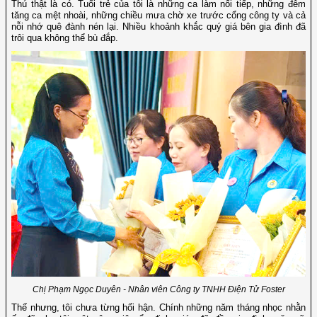
Thú thật là có. Tuổi trẻ của tôi là những ca làm nối tiếp, những đêm
tăng ca mệt nhoài, những chiều mưa chờ xe trước cổng công ty và cả
nỗi nhớ quê đành nén lại. Nhiều khoảnh khắc quý giá bên gia đình đã
trôi qua không thể bù đắp.
Chị Phạm Ngọc Duyên - Nhân viên Công ty TNHH Điện Tử Foster
Thế nhưng, tôi chưa từng hối hận. Chính những năm tháng nhọc nhằn