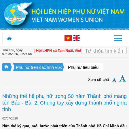
Truy cập nội dung luôn
Thứ sáu, ngày
ho hội viên
| Hội LHPN xã Tam Ngãi, Vĩnh Long sơ kết công tác Hội và phong t
07/08/2026
,
21:24:59
Phụ nữ trên các lĩnh vực
Phụ nữ tiêu biểu
Xem cỡ chữ
Những thế hệ phụ nữ trong 50 năm Thành phố mang
tên Bác - Bài 2: Chung tay xây dựng thành phố nghĩa
tình
02/07/2026
Nửa thế kỷ qua, mỗi bước phát triển của Thành phố Hồ Chí Minh đều