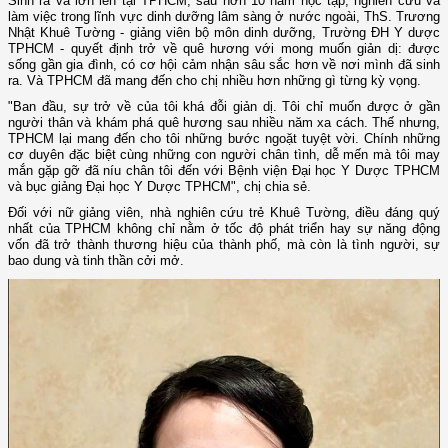
Sinh ra và lớn lên tại TPHCM, sau hơn 10 năm học tập, nghiên cứu và
làm việc trong lĩnh vực dinh dưỡng lâm sàng ở nước ngoài, ThS. Trương
Nhật Khuê Tường - giảng viên bộ môn dinh dưỡng, Trường ĐH Y dược
TPHCM - quyết định trở về quê hương với mong muốn giản dị: được
sống gần gia đình, có cơ hội cảm nhận sâu sắc hơn về nơi mình đã sinh
ra. Và TPHCM đã mang đến cho chị nhiều hơn những gì từng kỳ vọng.
"Ban đầu, sự trở về của tôi khá đỗi giản dị. Tôi chỉ muốn được ở gần
người thân và khám phá quê hương sau nhiều năm xa cách. Thế nhưng,
TPHCM lại mang đến cho tôi những bước ngoặt tuyệt vời. Chính những
cơ duyên đặc biệt cùng những con người chân tình, dễ mến mà tôi may
mắn gặp gỡ đã níu chân tôi đến với Bệnh viện Đại học Y Dược TPHCM
và bục giảng Đại học Y Dược TPHCM", chị chia sẻ.
Đối với nữ giảng viên, nhà nghiên cứu trẻ Khuê Tường, điều đáng quý
nhất của TPHCM không chỉ nằm ở tốc độ phát triển hay sự năng động
vốn đã trở thành thương hiệu của thành phố, mà còn là tình người, sự
bao dung và tinh thần cởi mở.