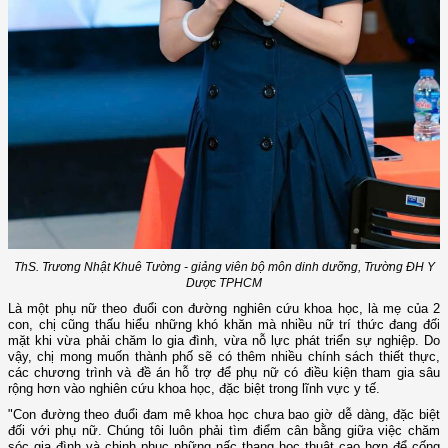
ThS. Trương Nhật Khuê Tường - giảng viên bộ môn dinh dưỡng, Trường ĐH Y
Dược TPHCM
Là một phụ nữ theo đuổi con đường nghiên cứu khoa học, là mẹ của 2
con, chị cũng thấu hiểu những khó khăn mà nhiều nữ trí thức đang đối
mặt khi vừa phải chăm lo gia đình, vừa nỗ lực phát triển sự nghiệp. Do
vậy, chị mong muốn thành phố sẽ có thêm nhiều chính sách thiết thực,
các chương trình và đề án hỗ trợ để phụ nữ có điều kiện tham gia sâu
rộng hơn vào nghiên cứu khoa học, đặc biệt trong lĩnh vực y tế.
"Con đường theo đuổi đam mê khoa học chưa bao giờ dễ dàng, đặc biệt
đối với phụ nữ. Chúng tôi luôn phải tìm điểm cân bằng giữa việc chăm
sóc gia đình và chinh phục những nấc thang học thuật cao hơn để cống