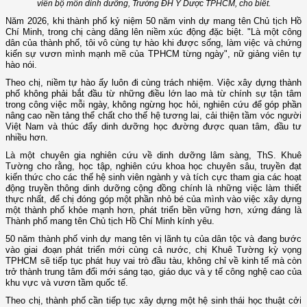
viên bộ môn dinh dưỡng, Trường ĐH Y Dược TPHCM, cho biết.
Năm 2026, khi thành phố kỷ niệm 50 năm vinh dự mang tên Chủ tịch Hồ
Chí Minh, trong chị càng dâng lên niềm xúc động đặc biệt. "Là một công
dân của thành phố, tôi vô cùng tự hào khi được sống, làm việc và chứng
kiến sự vươn mình mạnh mẽ của TPHCM từng ngày", nữ giảng viên tự
hào nói.
Theo chị, niềm tự hào ấy luôn đi cùng trách nhiệm. Việc xây dựng thành
phố không phải bắt đầu từ những điều lớn lao mà từ chính sự tận tâm
trong công việc mỗi ngày, không ngừng học hỏi, nghiên cứu để góp phần
nâng cao nền tảng thể chất cho thế hệ tương lai, cải thiện tầm vóc người
Việt Nam và thúc đẩy dinh dưỡng học đường được quan tâm, đầu tư
nhiều hơn.
Là một chuyên gia nghiên cứu về dinh dưỡng lâm sàng, ThS. Khuê
Tường cho rằng, học tập, nghiên cứu khoa học chuyên sâu, truyền đạt
kiến thức cho các thế hệ sinh viên ngành y và tích cực tham gia các hoạt
động truyền thông dinh dưỡng cộng đồng chính là những việc làm thiết
thực nhất, để chị đóng góp một phần nhỏ bé của mình vào việc xây dựng
một thành phố khỏe mạnh hơn, phát triển bền vững hơn, xứng đáng là
Thành phố mang tên Chủ tịch Hồ Chí Minh kính yêu.
50 năm thành phố vinh dự mang tên vị lãnh tụ của dân tộc và đang bước
vào giai đoạn phát triển mới cùng cả nước, chị Khuê Tường kỳ vọng
TPHCM sẽ tiếp tục phát huy vai trò đầu tàu, không chỉ về kinh tế mà còn
trở thành trung tâm đổi mới sáng tạo, giáo dục và y tế công nghệ cao của
khu vực và vươn tầm quốc tế.
Theo chị, thành phố cần tiếp tục xây dựng một hệ sinh thái học thuật cởi