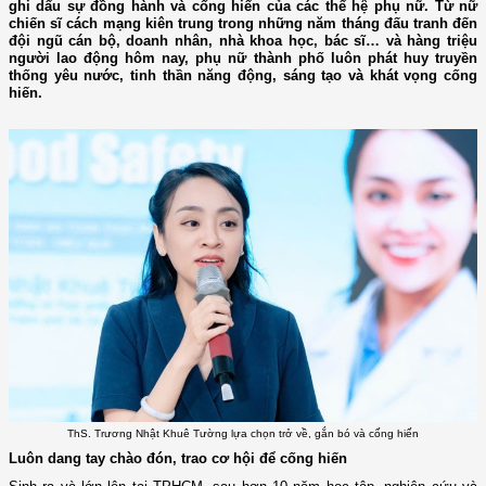
ghi dấu sự đồng hành và cống hiến của các thế hệ phụ nữ. Từ nữ
chiến sĩ cách mạng kiên trung trong những năm tháng đấu tranh đến
đội ngũ cán bộ, doanh nhân, nhà khoa học, bác sĩ… và hàng triệu
người lao động hôm nay, phụ nữ thành phố luôn phát huy truyền
thống yêu nước, tinh thần năng động, sáng tạo và khát vọng cống
hiến.
ThS. Trương Nhật Khuê Tường lựa chọn trở về, gắn bó và cống hiến
Luôn dang tay chào đón, trao cơ hội để cống hiến