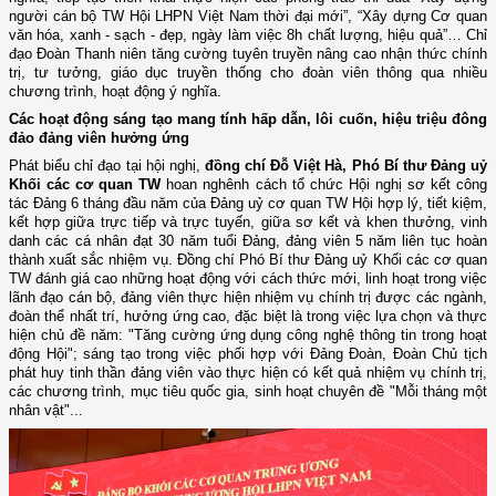
người cán bộ TW Hội LHPN Việt Nam thời đại mới”, “Xây dựng Cơ quan
văn hóa, xanh - sạch - đẹp, ngày làm việc 8h chất lượng, hiệu quả”… Chỉ
đạo Đoàn Thanh niên tăng cường tuyên truyền nâng cao nhận thức chính
trị, tư tưởng, giáo dục truyền thống cho đoàn viên thông qua nhiều
chương trình, hoạt động ý nghĩa.
Các hoạt động sáng tạo mang tính hấp dẫn, lôi cuốn, hiệu triệu đông
đảo đảng viên hưởng ứng
Phát biểu chỉ đạo tại hội nghị,
đồng chí Đỗ Việt Hà, Phó Bí thư Đảng uỷ
Khối các cơ quan TW
hoan nghênh cách tổ chức Hội nghị sơ kết công
tác Đảng 6 tháng đầu năm của Đảng uỷ cơ quan TW Hội hợp lý, tiết kiệm,
kết hợp giữa trực tiếp và trực tuyến, giữa sơ kết và khen thưởng, vinh
danh các cá nhân đạt 30 năm tuổi Đảng, đảng viên 5 năm liên tục hoàn
thành xuất sắc nhiệm vụ. Đồng chí Phó Bí thư Đảng uỷ Khối các cơ quan
TW đánh giá cao những hoạt động với cách thức mới, linh hoạt trong việc
lãnh đạo cán bộ, đảng viên thực hiện nhiệm vụ chính trị được các ngành,
đoàn thể nhất trí, hưởng ứng cao, đặc biệt là trong việc lựa chọn và thực
hiện chủ đề năm: "Tăng cường ứng dụng công nghệ thông tin trong hoạt
động Hội"; sáng tạo trong việc phối hợp với Đảng Đoàn, Đoàn Chủ tịch
phát huy tinh thần đảng viên vào thực hiện có kết quả nhiệm vụ chính trị,
các chương trình, mục tiêu quốc gia, sinh hoạt chuyên đề "Mỗi tháng một
nhân vật"...