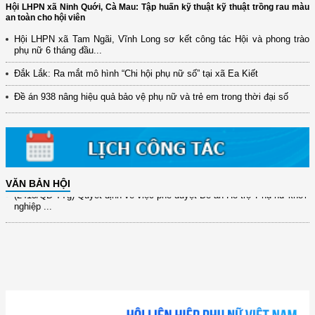
Hội LHPN xã Ninh Quới, Cà Mau: Tập huấn kỹ thuật kỹ thuật trồng rau màu
an toàn cho hội viên
Hội LHPN xã Tam Ngãi, Vĩnh Long sơ kết công tác Hội và phong trào
(12/TB-HĐKH) V/v đăng ký, đề xuất nhiệm vụ Khoa học, công nghệ và
phụ nữ 6 tháng đầu...
đổi mới ...
Đắk Lắk: Ra mắt mô hình “Chi hội phụ nữ số” tại xã Ea Kiết
(898/KH/ĐCT) Kế hoạch thực hiện Quyết định số 2415/QĐ-TTg ngày
31/10/2025 ...
Đề án 938 nâng hiệu quả bảo vệ phụ nữ và trẻ em trong thời đại số
(417/QĐ-BNNMT) Quyết định phê duyệt Chương trình mục tiêu quốc gia
xây dựng ...
(891/KH-ĐCT) Kế hoạch thực hiện Nghị quyết số 72-NQ/TW ngày
9/9/2025 của Bộ ...
(2415/QĐ-TTg) Quyết định về việc phê duyệt Đề án Hỗ trợ Phụ nữ khởi
VĂN BẢN HỘI
nghiệp ...