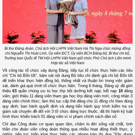
Bí thư Đảng đoàn, Chủ tịch Hội LHPN Việt Nam Hà Thị Nga chúc mừng đồng
chí Nguyễn Thị Hoài Linh, Ủy viên ĐCT, Ủy viên BCH Đảng bộ, Bí thư chi bộ,
Trưởng ban Quốc tế TW Hội LHPN Việt Nam giữ chức Phó Chủ tịch Liên minh
Hợp tác xã Việt Nam
Về công tác tổ chức xây dựng Đảng, tiếp tục tổ chức thực hiện các tiêu
chí “Chi bộ Bốn tốt”, bám sát nội dung Bộ tiêu chí đánh giá chi bộ Bốn tốt
để triển khai thực hiện đồng bộ, thống nhất và thuận lợi trong việc giám
sát, đánh giá quá trình tổ chức thực hiện. Trong 6 tháng, Đảng uỷ đã giới
thiệu
63
quần chúng ưu tú học lớp bồi dưỡng kết nạp; kết nạp
10
đảng
viên; giới thiệu 11 đảng viên tham gia học lớp đảng viên mới, công nhận 3
đảng viên chính thức; làm thủ tục cấp thẻ đảng cho 11 đồng chí theo đúng
quy định; ban hành quyết định và đang tiến hành quy trình kiểm tra và
giám sát chuyên đề đối với 3 tổ chức đảng trực thuộc; đã thi hành kỷ luật
hình thức khiển trách 01 đảng viên vì vi phạm chính sách dân số.
Chỉ đạo Công đoàn cơ quan quan tâm, chăm lo đời sống vật chất, tinh
thần cho đoàn viên công đoàn thông qua nhiều hoạt động thiết thực, ý
nghĩa; tiếp tục triển khai thực hiện các phong trào thi đua “Xây dựng