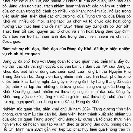
Khối các cơ quan TW, các nhiệm vụ chính trị của cơ quan, lãnh đạo cán
bộ, đảng viên tích cực, trách nhiệm hoàn thành tốt các nhiệm vụ chính trị
của cơ quan trong bối cảnh có nhiều khó khăn; nghiêm túc, nỗ lực trong
việc quán triệt, triển khai các chủ trương, của Trung ương, của Đảng bộ
Khối với nhiều đổi mới, sáng tạo; lựa chọn và tổ chức các hoạt động
hướng vào thực hiện chủ đề năm 2024 “Năm xây dựng chi bộ Bốn tốt”.
Thực hiện tốt các nguyên tắc tổ chức và sinh hoạt Đảng theo quy định,
đảm bảo vai trò hạt nhân lãnh đạo trong thực hiện nhiệm vụ chính trị
được giao.
Bám sát sự chỉ đạo, lãnh đạo của Đảng ủy Khối để thực hiện nhiệm
vụ chính trị cơ quan
Đảng ủy đã phối hợp với Đảng đoàn tổ chức quán triệt, triển khai đầy đủ,
kịp thời các chỉ thị, nghị quyết, các văn bản chỉ đạo của TW, của Đảng ủy
Khối, đặc biệt là nội dung các cuốn sách của Tổng Bí thư Nguyễn Phú
Trọng đến cán bộ, đảng viên bằng nhiều hình thức linh hoạt, phù hợp; tổ
chức triển khai tại hội nghị Đảng ủy mở rộng định kỳ hàng tháng để quán
triệt, triển khai kịp thời những chủ trương của Trung ương, của Đảng ủy
Khối. Chủ động, trách nhiệm và thực hiện nghiêm chỉ đạo của Đảng ủy
Khối trong việc sơ kết, tổng kết đánh giá kết quả thực hiện chủ các chủ
trương, nghị quyết của Trung ương Đảng, Đảng ủy Khối.
Nghiêm túc quán triệt, triển khai chủ đề năm 2024 “Tăng cường tính tiên
phong, gương mẫu của cán bộ, đảng viên, hoàn thành xuất sắc nhiệm vụ
của các cơ quan Trung ương”; chủ động xây dựng và tổ chức thực hiện
nghiêm túc kế hoạch học tập và làm theo tư tưởng, đạo đức, phong cách
Hồ Chí Minh năm 2024 gắn với tiếp tục phát huy hiệu quả Phong trào thi