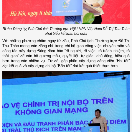
Bí thư Đảng ủy, Phó Chủ tịch Thường trực Hội LHPN Việt Nam Đỗ Thị Thu Thảo
phát biểu kết luận hội nghị
Với những phương châm ngay từ đầu, Phó Chủ tịch Thường trực Đỗ Thị
Thu Thảo mong các đồng chí trong chi bộ giao công việc chuyên môn và
công tác xây dựng Đảng đảm bảo “rõ người, rõ việc, rõ trách nhiệm, rõ
thời gian” để cán bộ gương mẫu, quyết liệt, tự giác, chủ động, hiệu quả
hơn trong các nhiệm vụ. Từ đó, góp phần xây dựng đảng viên “Hai tốt”
đạt kết quả và xây dựng chi bộ “Bốn tốt” đạt kết quả thiết thực hơn.