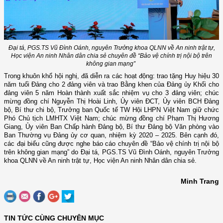
Đại tá, PGS.TS Vũ Đình Oánh, nguyên Trưởng khoa QLNN về An ninh trật tự,
Học viện An ninh Nhân dân chia sẻ chuyên đề “Bảo vệ chính trị nội bộ trên
không gian mạng”
Trong khuôn khổ hội nghị, đã diễn ra các hoạt động: trao tặng Huy hiệu 30
năm tuổi Đảng cho 2 đảng viên và trao Bằng khen của Đảng ủy Khối cho
đảng viên 5 năm Hoàn thành xuất sắc nhiệm vụ cho 3 đảng viên; chúc
mừng đồng chí Nguyễn Thị Hoài Linh, Ủy viên ĐCT, Ủy viên BCH Đảng
bộ, Bí thư chi bộ, Trưởng ban Quốc tế TW Hội LHPN Việt Nam giữ chức
Phó Chủ tịch LMHTX Việt Nam; chúc mừng đồng chí Phạm Thị Hương
Giang, Ủy viên Ban Chấp hành Đảng bộ, Bí thư Đảng bộ Văn phòng vào
Ban Thường vụ Đảng ủy cơ quan, nhiệm kỳ 2020 – 2025. Bên cạnh đó,
các đại biểu cũng được nghe báo cáo chuyên đề “Bảo vệ chính trị nội bộ
trên không gian mạng” do Đại tá, PGS.TS Vũ Đình Oánh, nguyên Trưởng
khoa QLNN về An ninh trật tự, Học viện An ninh Nhân dân chia sẻ.
Minh Trang
TIN TỨC CÙNG CHUYÊN MỤC