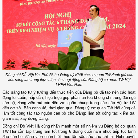
Đ
ồng chí Đỗ Việt Hà, Phó Bí thư Đảng uỷ Khối các cơ quan TW đánh giá cao
việc sáng tạo trong thực hiện các hoạt động của
Đảng bộ cơ quan TW Hội
LHPN Việt Nam
Các sáng tạo từ ý tưởng đến thực tiễn của Đảng bộ đã tạo nên các hoạt
động lôi cuốn, hấp dẫn, hiệu triệu góp phần lan toả không chỉ trong đội ngũ
cán bộ, đảng viên mà còn đến với quần chúng trong các cấp Hội từ TW
đến cơ sở. Bên cạnh đó, thời gian qua, Đảng uỷ cơ quan TW Hội cũng đã
làm tốt công tác tạo nguồn cán bộ cho Đảng; làm tốt công tác kiểm tra,
giám sát, xây dựng Đảng.
Đồng chí Đỗ Việt Hà cũng nhấn mạnh một số nhiệm vụ Đảng bộ cơ quan
TW Hội cần tập trung làm tốt trong 6 tháng cuối năm như: tiếp tục lãnh
đạo cán bộ, đảng viên quán triệt, học tập sâu sắc các chỉ thị, Nghị quyết