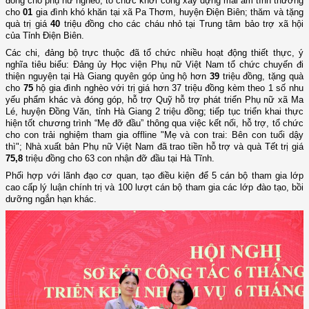
đồng cho phụ nữ nghèo, tổ chức khởi công xây dựng mái ấm tình thương
cho
01
gia đình khó khăn tại xã Pa Thơm, huyện Điện Biên; thăm và tặng
quà trị giá
40
triệu đồng cho các cháu nhỏ tại Trung tâm bảo trợ xã hội
của Tỉnh Điện Biên.
Các chi, đảng bộ trực thuộc đã tổ chức nhiều hoạt động thiết thực, ý
nghĩa tiêu biểu: Đảng ủy Học viện Phụ nữ Việt Nam tổ chức chuyến đi
thiện nguyện tại Hà Giang quyên góp ủng hộ hơn
39
triệu đồng, tặng quà
cho
75
hộ gia đình nghèo với trị giá hơn 37 triệu đồng kèm theo 1 số nhu
yếu phẩm khác và đóng góp, hỗ trợ Quỹ hỗ trợ phát triển Phụ nữ xã Ma
Lé, huyện Đồng Văn, tỉnh Hà Giang 2 triệu đồng; tiếp tục triển khai thực
hiện tốt chương trình “Mẹ đỡ đầu” thông qua việc kết nối, hỗ trợ, tổ chức
cho con trải nghiệm tham gia offline "Mẹ và con trai: Bên con tuổi dậy
thì"; Nhà xuất bản Phụ nữ Việt Nam đã trao tiền hỗ trợ và quà Tết trị giá
75,8
triệu đồng cho 63 con nhận đỡ đầu tại Hà Tĩnh.
Phối hợp với lãnh đạo cơ quan, tạo điều kiện để 5 cán bộ tham gia lớp
cao cấp lý luận chính trị và 100 lượt cán bộ tham gia các lớp đào tạo, bồi
dưỡng ngắn hạn khác.