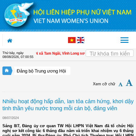
Truy cập nội dung luôn
Thứ bảy, ngày
| Hội LHPN xã Tam Ngãi, Vĩnh Long sơ kết công tác Hội và phong trào phụ nữ 
08/08/2026
,
07:00:57
Đảng bộ Trung ương Hội
Xem cỡ chữ
Nhiều hoạt động hấp dẫn, lan tỏa cảm hứng, khơi dậy
tinh thần yêu nước trong mỗi cán bộ, đảng viên
08/07/2024
Sáng 8/7, Đảng ủy cơ quan TW Hội LHPN Việt Nam đã tổ chức Hội
nghị sơ kết công tác 6 tháng đầu năm và triển khai nhiệm vụ 6 tháng
cuối năm 2024. Bí thư Đảng ủy, Phó Chủ tịch Thường trực Hội LHPN