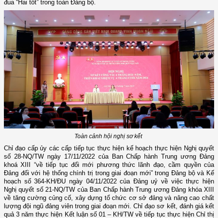
đua “Hai tốt” trong toàn Đảng bộ.
Toàn cảnh hội nghị sơ kết
Chỉ đạo cấp ủy các cấp tiếp tục thực hiện kế hoạch thực hiện Nghị quyết
số 28-NQ/TW ngày 17/11/2022 của Ban Chấp hành Trung ương Đảng
khoá XIII “về tiếp tục đổi mới phương thức lãnh đạo, cầm quyền của
Đảng đối với hệ thống chính trị trong giai đoạn mới” trong Đảng bộ và Kế
hoạch số 364-KH/ĐU ngày 04/11/2022 của Đảng uỷ về việc thực hiện
Nghị quyết số 21-NQ/TW của Ban Chấp hành Trung ương Đảng khóa XIII
về tăng cường củng cố, xây dựng tổ chức cơ sở đảng và nâng cao chất
lượng đội ngũ đảng viên trong giai đoạn mới. Chỉ đạo sơ kết, đánh giá kết
quả 3 năm thực hiện Kết luận số 01 – KH/TW về tiếp tục thực hiện Chỉ thị