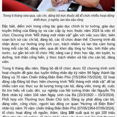
Trong 6 tháng vừa qua, các chi, đảng bộ trực thuộc đã tổ chức nhiều hoạt động
thiết thực, ý nghĩa, lan tỏa sâu rộng
Đặc biệt, điểm mới trong công tác giáo dục chính trị tư tưởng, giáo dục
truyền thống của Đảng ủy và các cấp ủy trực thuộc năm 2024 là việc tổ
chức Chương trình
“Mỗi tháng một nhân vật”
gắn với việc sưu tầm, biên
soạn lịch sử các chi bộ, đảng bộ, các tổ chức đoàn thể. Chương trình đã
nhận được sự hưởng ứng tích cực, trách nhiệm và lan tỏa cảm hứng
trong mỗi cán bộ, đảng viên, qua đó khơi dậy lòng tự hào, tinh thần yêu
nước, sự gắn bó với tổ chức Hội; nâng cao ý thức học tập, rèn luyện, tu
dưỡng, tinh thần cống hiến, ý thức trách nhiệm xã hội cho cán bộ, đảng
viên.
Trong 6 tháng đầu năm, Đảng bộ đã tổ chức được 02 chương trình sinh
hoạt chuyên đề giáo dục tuyền thống nhân dịp kỷ niệm 94 Ngày thành lập
Đảng và 70 năm Chiến thắng Điện Biên Phủ (7/5/1954-7/5/2024); 02 hoạt
động cấp Đảng bộ thực hiện chương trình “Mỗi tháng một nhât vật” để lại
nhiều cảm xúc thực sự ấn tượng trong cán bộ, đảng viên, trong đó, cuộc
thi tìm hiểu về cuộc đời, sự nghiệp của Nữ tướng khăn rằn Nguyễn Thị
Định nhân kỷ niệm 104 năm Ngày sinh của Bà (15/3/1920 – 15/3/2024).
Phối hợp với Thường trực Đoàn Chủ tịch, Đảng ủy phát động cán bộ,
đảng viên, công chức, người lao động cơ quan “Hướng về Điện Biên”
nhân kỷ niệm 70 năm chiến thắng Điện Biên Phủ (07/05/1954-07/05/2024);
tổ chức hoạt động về nguồn, thăm, tặng
100
suất quà trị giá 100 triệu