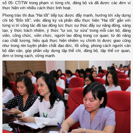
số 05- CT/TW trong phạm vi từng chi, đảng bộ và đã được các đơn vị
thực hiện với nhiều cách thức linh hoạt.
Phong trào thi đua “Hai tốt” tiếp tục được đẩy mạnh, hướng tới xây dựng
chi bộ “Bốn tốt”; việc đăng ký và phấn đấu thực hiện “Hai tốt” gắn với
từng vị trí công tác đã tạo động lực thực sự thúc đẩy sự năng động, sáng
tạo, ý thức trách nhiệm, ý thức “tự soi, tự sửa” trong mỗi cán bộ, đảng
viên, công chức, viên chức, người lao động trong cơ quan; từ đó nâng
cao chất lượng, hiệu quả thực hiện nhiệm vụ chính trị được giao cũng
như trong rèn luyện phẩm chất đạo đức, lối sống, phong cách người cán
bộ dân vận, góp phần xây dựng tập thể chi, đảng bộ, tập thể cơ quan,
đơn vị trong sạch, vững mạnh.