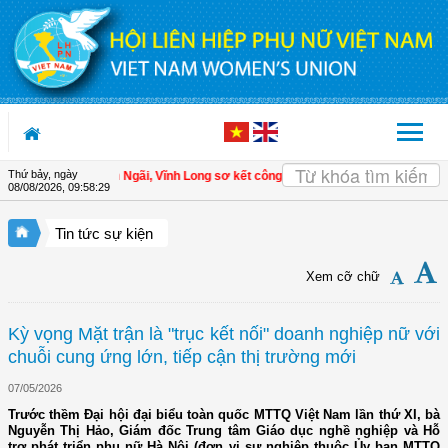
Truy cập nội dung luôn
Thứ bảy, ngày
i LHPN xã Tam Ngãi, Vĩnh Long sơ kết công tác Hội và phong trào phụ nữ 6 thá
08/08/2026
,
09:58:31
Tin tức sự kiện
Xem cỡ chữ
Kỳ vọng Mặt trận là "trục kết nối" doanh nghiệp nữ với
chuỗi cung ứng lớn, tiếp cận thị trường mới
07/05/2026
Trước thềm Đại hội đại biểu toàn quốc MTTQ Việt Nam lần thứ XI, bà
Nguyễn Thị Hảo, Giám đốc Trung tâm Giáo dục nghề nghiệp và Hỗ
trợ phát triển phụ nữ Hà Nội (đơn vị sự nghiệp thuộc Ủy ban MTTQ