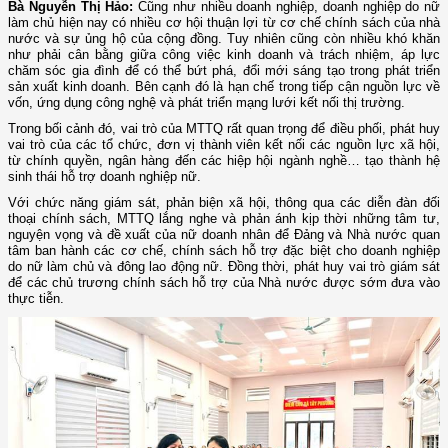
Bà Nguyễn Thị Hảo:
Cũng như nhiều doanh nghiệp, doanh nghiệp do nữ
làm chủ hiện nay có nhiều cơ hội thuận lợi từ cơ chế chính sách của nhà
nước và sự ủng hộ của cộng đồng. Tuy nhiên cũng còn nhiều khó khăn
như phải cân bằng giữa công việc kinh doanh và trách nhiệm, áp lực
chăm sóc gia đình để có thể bứt phá, đổi mới sáng tạo trong phát triển
sản xuất kinh doanh. Bên cạnh đó là hạn chế trong tiếp cận nguồn lực về
vốn, ứng dụng công nghệ và phát triển mạng lưới kết nối thị trường.
Trong bối cảnh đó, vai trò của MTTQ rất quan trọng để điều phối, phát huy
vai trò của các tổ chức, đơn vị thành viên kết nối các nguồn lực xã hội,
từ chính quyền, ngân hàng đến các hiệp hội ngành nghề… tạo thành hệ
sinh thái hỗ trợ doanh nghiệp nữ.
Với chức năng giám sát, phản biện xã hội, thông qua các diễn đàn đối
thoại chính sách, MTTQ lắng nghe và phản ánh kịp thời những tâm tư,
nguyện vọng và đề xuất của nữ doanh nhân để Đảng và Nhà nước quan
tâm ban hành các cơ chế, chính sách hỗ trợ đặc biệt cho doanh nghiệp
do nữ làm chủ và đông lao động nữ. Đồng thời, phát huy vai trò giám sát
để các chủ trương chính sách hỗ trợ của Nhà nước được sớm đưa vào
thực tiễn.