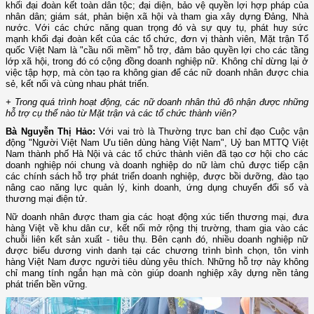
khối đại đoàn kết toàn dân tộc; đại diện, bảo vệ quyền lợi hợp pháp của
nhân dân; giám sát, phản biện xã hội và tham gia xây dựng Đảng, Nhà
nước. Với các chức năng quan trọng đó và sự quy tụ, phát huy sức
mạnh khối đại đoàn kết của các tổ chức, đơn vị thành viên, Mặt trận Tổ
quốc Việt Nam là "cầu nối mềm" hỗ trợ, đảm bảo quyền lợi cho các tầng
lớp xã hội, trong đó có cộng đồng doanh nghiệp nữ. Không chỉ dừng lại ở
việc tập hợp, mà còn tạo ra không gian để các nữ doanh nhân được chia
sẻ, kết nối và cùng nhau phát triển.
+ Trong quá trình hoạt động, các nữ doanh nhân thủ đô nhận được những
hỗ trợ cụ thể nào từ Mặt trận và các tổ chức thành viên?
Bà Nguyễn Thị Hảo:
Với vai trò là Thường trực ban chỉ đạo Cuộc vận
động "Người Việt Nam Ưu tiên dùng hàng Việt Nam", Uỷ ban MTTQ Việt
Nam thành phố Hà Nội và các tổ chức thành viên đã tạo cơ hội cho các
doanh nghiệp nói chung và doanh nghiệp do nữ làm chủ được tiếp cận
các chính sách hỗ trợ phát triển doanh nghiệp, được bồi dưỡng, đào tạo
nâng cao năng lực quản lý, kinh doanh, ứng dụng chuyển đổi số và
thương mại điện tử.
Nữ doanh nhân được tham gia các hoạt động xúc tiến thương mại, đưa
hàng Việt về khu dân cư, kết nối mở rộng thị trường, tham gia vào các
chuỗi liên kết sản xuất - tiêu thụ. Bên cạnh đó, nhiều doanh nghiệp nữ
được biểu dương vinh danh tại các chương trình bình chọn, tôn vinh
hàng Việt Nam được người tiêu dùng yêu thích. Những hỗ trợ này không
chỉ mang tính ngắn hạn mà còn giúp doanh nghiệp xây dựng nền tảng
phát triển bền vững.