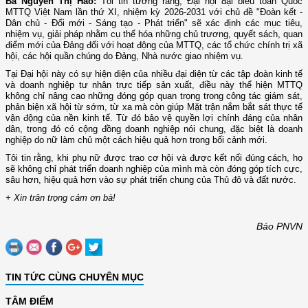
Bà Nguyễn Thị Hảo:
Tôi tin tưởng rằng, Đại hội đại biểu toàn Quốc
MTTQ Việt Nam lần thứ XI, nhiệm kỳ 2026-2031 với chủ đề "Đoàn kết -
Dân chủ - Đổi mới - Sáng tạo - Phát triển" sẽ xác định các mục tiêu,
nhiệm vụ, giải pháp nhằm cụ thể hóa những chủ trương, quyết sách, quan
điểm mới của Đảng đối với hoạt động của MTTQ, các tổ chức chính trị xã
hội, các hội quần chúng do Đảng, Nhà nước giao nhiệm vụ.
Tại Đại hội này có sự hiện diện của nhiều đại diện từ các tập đoàn kinh tế
và doanh nghiệp tư nhân trực tiếp sản xuất, điều này thể hiện MTTQ
không chỉ nâng cao những đóng góp quan trọng trong công tác giám sát,
phản biện xã hội từ sớm, từ xa mà còn giúp Mặt trận nắm bắt sát thực tế
vận động của nền kinh tế. Từ đó bảo vệ quyền lợi chính đáng của nhân
dân, trong đó có cộng đồng doanh nghiệp nói chung, đặc biệt là doanh
nghiệp do nữ làm chủ một cách hiệu quả hơn trong bối cảnh mới.
Tôi tin rằng, khi phụ nữ được trao cơ hội và được kết nối đúng cách, họ
sẽ không chỉ phát triển doanh nghiệp của mình mà còn đóng góp tích cực,
sâu hơn, hiệu quả hơn vào sự phát triển chung của Thủ đô và đất nước.
+ Xin trân trọng cảm ơn bà!
Báo PNVN
TIN TỨC CÙNG CHUYÊN MỤC
TÂM ĐIỂM