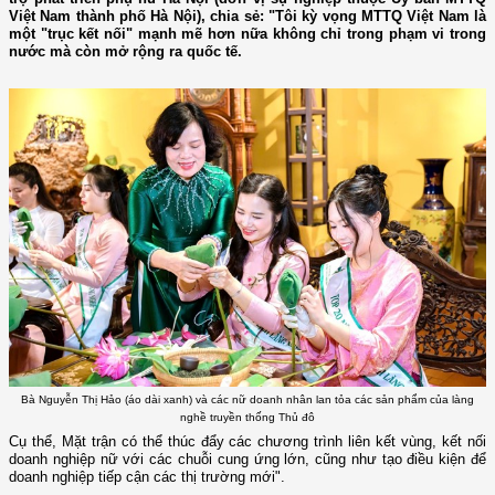
Việt Nam thành phố Hà Nội), chia sẻ: "Tôi kỳ vọng MTTQ Việt Nam là
một "trục kết nối" mạnh mẽ hơn nữa không chỉ trong phạm vi trong
nước mà còn mở rộng ra quốc tế.
Bà Nguyễn Thị Hảo (áo dài xanh) và các nữ doanh nhân lan tỏa các sản phẩm của làng
nghề truyền thống Thủ đô
Cụ thể, Mặt trận có thể thúc đẩy các chương trình liên kết vùng, kết nối
doanh nghiệp nữ với các chuỗi cung ứng lớn, cũng như tạo điều kiện để
doanh nghiệp tiếp cận các thị trường mới".