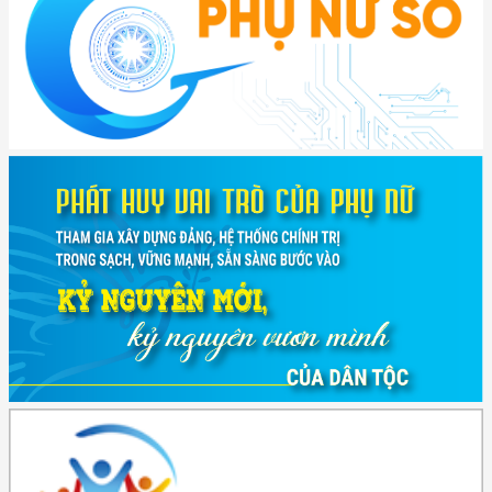
(417/QĐ-BNNMT) Quyết định phê duyệt Chương trình mục tiêu quốc gia
xây dựng ...
(891/KH-ĐCT) Kế hoạch thực hiện Nghị quyết số 72-NQ/TW ngày
9/9/2025 của Bộ ...
(2415/QĐ-TTg) Quyết định về việc phê duyệt Đề án Hỗ trợ Phụ nữ khởi
nghiệp ...