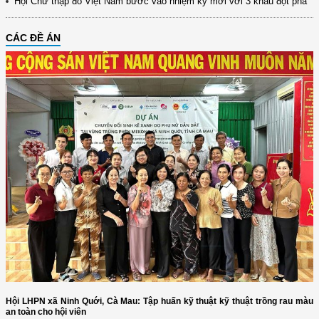
Hội Chữ thập đỏ Việt Nam bước vào nhiệm kỳ mới với 3 khâu đột phá
CÁC ĐỀ ÁN
Hội LHPN xã Ninh Quới, Cà Mau: Tập huấn kỹ thuật kỹ thuật trồng rau màu
an toàn cho hội viên