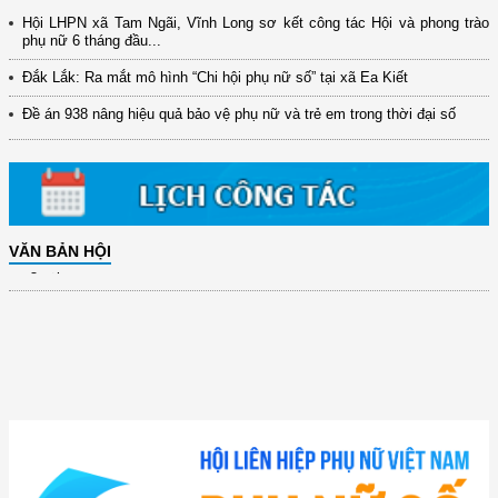
Hội LHPN xã Tam Ngãi, Vĩnh Long sơ kết công tác Hội và phong trào
phụ nữ 6 tháng đầu...
Đắk Lắk: Ra mắt mô hình “Chi hội phụ nữ số” tại xã Ea Kiết
Đề án 938 nâng hiệu quả bảo vệ phụ nữ và trẻ em trong thời đại số
VĂN BẢN HỘI
(12/TB-HĐKH) V/v đăng ký, đề xuất nhiệm vụ Khoa học, công nghệ và
đổi mới ...
(898/KH/ĐCT) Kế hoạch thực hiện Quyết định số 2415/QĐ-TTg ngày
31/10/2025 ...