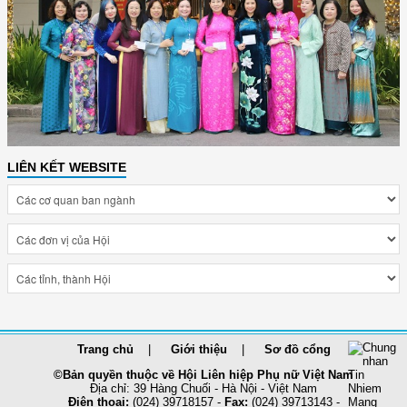
LIÊN KẾT WEBSITE
Trang chủ
Giới thiệu
Sơ đồ cổng
©Bản quyền thuộc về Hội Liên hiệp Phụ nữ Việt Nam
Địa chỉ: 39 Hàng Chuối - Hà Nội - Việt Nam
Điện thoại:
(024) 39718157 -
Fax:
(024) 39713143 -