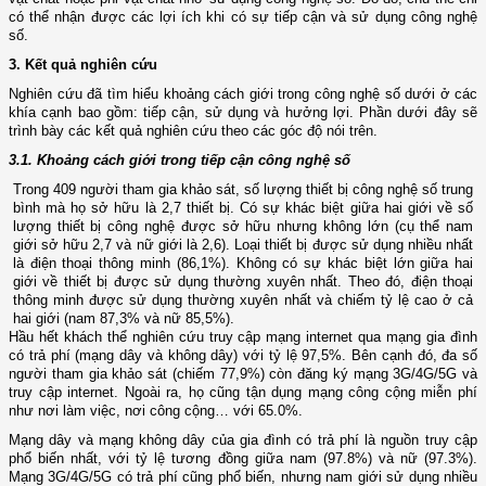
có thể nhận được các lợi ích khi có sự tiếp cận và sử dụng công nghệ
số.
3. Kết quả nghiên cứu
Nghiên cứu đã tìm hiểu khoảng cách giới trong công nghệ số dưới ở các
khía cạnh bao gồm: tiếp cận, sử dụng và hưởng lợi. Phần dưới đây sẽ
trình bày các kết quả nghiên cứu theo các góc độ nói trên.
3.1. Khoảng cách giới trong tiếp cận công nghệ số
Trong 409 người tham gia khảo sát, số lượng thiết bị công nghệ số trung
bình mà họ sở hữu là 2,7 thiết bị. Có sự khác biệt giữa hai giới về số
lượng thiết bị công nghệ được sở hữu nhưng không lớn (cụ thể nam
giới sở hữu 2,7 và nữ giới là 2,6). Loại thiết bị được sử dụng nhiều nhất
là điện thoại thông minh (86,1%). Không có sự khác biệt lớn giữa hai
giới về thiết bị được sử dụng thường xuyên nhất. Theo đó, điện thoại
thông minh được sử dụng thường xuyên nhất và chiếm tỷ lệ cao ở cả
hai giới (nam 87,3% và nữ 85,5%).
Hầu hết khách thể nghiên cứu truy cập mạng internet qua mạng gia đình
có trả phí (mạng dây và không dây) với tỷ lệ 97,5%. Bên cạnh đó, đa số
người tham gia khảo sát (chiếm 77,9%) còn đăng ký mạng 3G/4G/5G và
truy cập internet. Ngoài ra, họ cũng tận dụng mạng công cộng miễn phí
như nơi làm việc, nơi công cộng… với 65.0%.
Mạng dây và mạng không dây của gia đình có trả phí là nguồn truy cập
phổ biến nhất, với tỷ lệ tương đồng giữa nam (97.8%) và nữ (97.3%).
Mạng 3G/4G/5G có trả phí cũng phổ biến, nhưng nam giới sử dụng nhiều