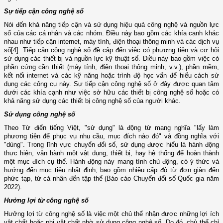
Sự tiếp cận công nghệ số
Nói đến khả năng tiếp cận và sử dụng hiệu quả công nghệ và nguồn lực
số của các cá nhân và các nhóm. Điều này bao gồm các khía cạnh khác
nhau như tiếp cận internet, máy tính, điện thoại thông minh và các dịch vụ
số
[4]
. Tiếp cận công nghệ số đề cập đến việc có phương tiện và cơ hội
sử dụng các thiết bị và nguồn lực kỹ thuật số. Điều này bao gồm việc có
phần cứng cần thiết (máy tính, điện thoại thông minh, v.v.), phần mềm,
kết nối internet và các kỹ năng hoặc trình độ học vấn để hiểu cách sử
dụng các công cụ này. Sự tiếp cận công nghệ số ở đây được quan tâm
dưới các khía cạnh như việc sở hữu các thiết bị công nghệ số hoặc có
khả năng sử dụng các thiết bị công nghệ số của người khác.
Sử dụng công nghệ số
Theo Từ điển tiếng Việt, "sử dụng" là động từ mang nghĩa "lấy làm
phương tiện để phục vụ nhu cầu, mục đích nào đó" và đồng nghĩa với
"dùng". Trong lĩnh vực chuyển đổi số, sử dụng được hiểu là hành động
thực hiện, vận hành một vật dụng, thiết bị, hay hệ thống để hoàn thành
một mục đích cụ thể. Hành động này mang tính chủ động, có ý thức và
hướng đến mục tiêu nhất định, bao gồm nhiều cấp độ từ đơn giản đến
phức tạp, từ cá nhân đến tập thể (Báo cáo Chuyển đổi số Quốc gia năm
2022).
Hưởng lợi từ công nghệ số
Hưởng lợi từ công nghệ số là việc một chủ thể nhận được những lợi ích
vật chất hoặc phi vật chất nhờ sử dụng công nghệ số. Do đó, chủ thể chỉ