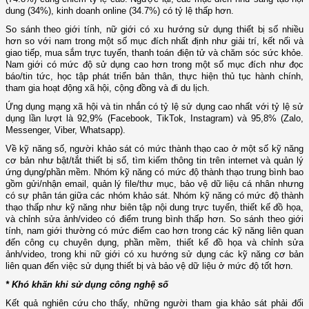
dung (34%), kinh doanh online (34.7%) có tỷ lệ thấp hơn.
So sánh theo giới tính, nữ giới có xu hướng sử dụng thiết bị số nhiều
hơn so với nam trong một số mục đích nhất định như giải trí, kết nối và
giao tiếp, mua sắm trực tuyến, thanh toán điện tử và chăm sóc sức khỏe.
Nam giới có mức độ sử dụng cao hơn trong một số mục đích như đọc
báo/tin tức, học tập phát triển bản thân, thực hiện thủ tục hành chính,
tham gia hoạt động xã hội, cộng đồng và đi du lịch.
Ứng dụng mạng xã hội và tin nhắn có tỷ lệ sử dụng cao nhất với tỷ lệ sử
dụng lần lượt là 92,9% (Facebook, TikTok, Instagram) và 95,8% (Zalo,
Messenger, Viber, Whatsapp).
Về kỹ năng số, người khảo sát có mức thành thạo cao ở một số kỹ năng
cơ bản như bật/tắt thiết bị số, tìm kiếm thông tin trên internet và quản lý
ứng dụng/phần mềm. Nhóm kỹ năng có mức độ thành thạo trung bình bao
gồm gửi/nhận email, quản lý file/thư mục, bảo vệ dữ liệu cá nhân nhưng
có sự phân tán giữa các nhóm khảo sát. Nhóm kỹ năng có mức độ thành
thạo thấp như kỹ năng như biên tập nội dung trực tuyến, thiết kế đồ họa,
và chỉnh sửa ảnh/video có điểm trung bình thấp hơn. So sánh theo giới
tính, nam giới thường có mức điểm cao hơn trong các kỹ năng liên quan
đến công cụ chuyên dụng, phần mềm, thiết kế đồ họa và chỉnh sửa
ảnh/video, trong khi nữ giới có xu hướng sử dụng các kỹ năng cơ bản
liên quan đến việc sử dụng thiết bị và bảo vệ dữ liệu ở mức độ tốt hơn.
* Khó khăn khi sử dụng công nghệ số
Kết quả nghiên cứu cho thấy, những người tham gia khảo sát phải đối