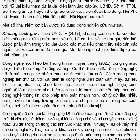
P
hương pháp tọa đàm
được sử dụng để tổ chức
03
cuộc tại
3
tỉnh
/thành
với 45 đại biểu tham dự
là
đại diện lãnh đạo cấp ủy, UBND, Sở VHTTDL,
Sở Thông tin và Truyền thông, Sở Giáo dục, Liên đoàn Lao động, Hội Phụ
nữ
, Đoàn Thanh
niên
, Hội Nông dân, Hội Người cao tuổi.
Một số khái niệm
cơ bản
được sử dụng trong nghiên cứu như sau:
Khoảng cách giới:
Theo UNICEF (2017), khoảng cách giới là sự khác
biệt không cân xứng giữa nam và nữ, trẻ em trai và trẻ em gái, đặc biệt
được phản ánh trong việc đạt được các mục tiêu phát triển, tiếp cận các
nguồn lực và các mức độ tham gia. Một khoảng cách giới biểu thị sự bất
bình đẳng giới.
Công nghệ số:
Theo Bộ Thông tin và Truyền thông (2021), công nghệ số
được hiểu theo 2 nghĩa rộng và hẹp. Cụ thể, theo nghĩa rộng, công nghệ
số là một trong các nhóm công nghệ chính của cuộc Cách mạng công
nghiệp lần thứ tư, với đại diện là công nghệ điện toán đám mây, dữ liệu
lớn, trí tuệ nhân tạo, chuỗi khối, thực tế ảo… Còn theo nghĩa hẹp, công
nghệ số là một bước phát triển cao hơn, là bước phát triển tiếp theo của
công nghệ thông tin, cho phép tính toán nhanh hơn, xử lý dữ liệu nhiều
hơn, truyền tải dung lượng lớn hơn, với chi phí rẻ hơn. Trong hai cách
hiểu, cách hiểu theo nghĩa rộng có tính phổ biến hơn
[1]
.
Công nghệ số còn gọi là công nghệ kỹ thuật số bao gồm tất cả các công cụ,
thiết bị điện tử, hệ thống tự động, thiết bị công nghệ và tài nguyên tạo ra, xử lý
hoặc lưu trữ thông tin trong các lĩnh vực khác nhau. Những ví dụ dễ thấy nhất
cho công nghệ kỹ thuật số là ở khía cạnh xây dựng phần mềm: các phương
tiện truyền thông đa phương tiện, mạng xã hội, nền tảng thương mại điện tử,