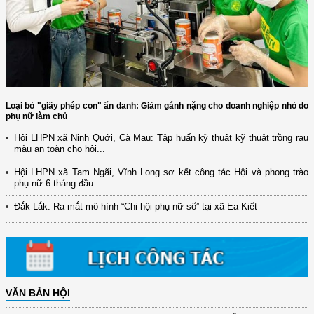
Loại bỏ "giấy phép con" ẩn danh: Giảm gánh nặng cho doanh nghiệp nhỏ do
phụ nữ làm chủ
Hội LHPN xã Ninh Quới, Cà Mau: Tập huấn kỹ thuật kỹ thuật trồng rau
màu an toàn cho hội...
(12/TB-HĐKH) V/v đăng ký, đề xuất nhiệm vụ Khoa học, công nghệ và
Hội LHPN xã Tam Ngãi, Vĩnh Long sơ kết công tác Hội và phong trào
đổi mới ...
phụ nữ 6 tháng đầu...
(898/KH/ĐCT) Kế hoạch thực hiện Quyết định số 2415/QĐ-TTg ngày
Đắk Lắk: Ra mắt mô hình “Chi hội phụ nữ số” tại xã Ea Kiết
31/10/2025 ...
(417/QĐ-BNNMT) Quyết định phê duyệt Chương trình mục tiêu quốc gia
xây dựng ...
(891/KH-ĐCT) Kế hoạch thực hiện Nghị quyết số 72-NQ/TW ngày
9/9/2025 của Bộ ...
VĂN BẢN HỘI
(2415/QĐ-TTg) Quyết định về việc phê duyệt Đề án Hỗ trợ Phụ nữ khởi
nghiệp ...