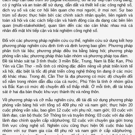
có ý nghĩa và an toàn để sử dụng, dẫn dắt và thiết kế các công nghệ số,
dịch vụ số và các cơ hội liên quan cho mọi người, ở mọi nơi. Sự bao
trùm số được thực hiện bởi các chính sách nhân quyền, liên ngành và
toàn xã hội và các cách tiếp cận và hành động của đa dạng các bên liên
quan (multi-stakeholder), quan tâm đến các rào cản khác nhau mà cá
nhân đối mặt khi tiếp cận và trải nghiệm công nghệ số.
Đối với các phương pháp nghiên cứu cụ thể, nghiên cứu
sử dụng kết hợp
phương pháp nghiên cứu định tính và định lượng bao gồm: Phương pháp
phân tích tài liệu; phương pháp điều tra bằng bảng hỏi; phương pháp
phỏng vấn sâu; phương pháp thảo luận nhóm và phương pháp tọa đàm.
Đề tài khảo sát tại 3 tỉnh thuộc 3 miền Bắc, Trung, Nam là Bắc Kạn, Phú
Yên và Cần Thơ - mỗi tỉnh có những đặc điểm riêng về phát triển kinh tế
xã hội, đặc biệt là tốc độ phát triển công nghệ thông tin đang ở các mức
độ khác nhau. Trong đó, Cần Thơ là địa phương có mức độ chuyển đổi
số nằm trong nhóm dẫn đầu của cả nước, Phú Yên là tỉnh ở nhóm giữa
và Bắc Kạn có mức độ chuyển đổi số thấp nhất. Ở mỗi tỉnh, đề tài khảo
sát ở hai địa bàn thuộc khu vực thành thị và nông thôn.
Về phương pháp và cỡ mẫu nghiên cứu, đề tài đã sử dụng phương pháp
phỏng vấn bảng hỏi với tổng số 409 phụ nữ và nam giới; thực hiện 20
cuộc phỏng vấn sâu, bao gồm 12 cuộc với phụ nữ, nam giới; 03 cuộc với
lãnh đạo, cán bộ thuộc Sở Thông tin và truyền thông; 03 cuộc với đại diện
lãnh đạo chính quyền cấp xã/phường; 02 cuộc với chuyên gia giới trong
lĩnh vực công nghệ số. Nghiên cứu c
ũng
thực hiện 06 cuộc thảo luận
nhóm với sự tham gia của 48 phụ nữ và nam giới ở cấp xã/phường.