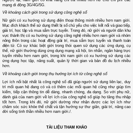
mạng di động 3G/4G/5G.
Về khoảng cách giới trong sử dụng công nghệ số
Nữ giới có xu hướng sử dụng điện thoại thông minh nhiều hơn nam giới.
Mục đích khách thể sử dụng thiết bị số chủ yếu cho việc kết nối và giao tiếp,
giải trí, học tập và mua sắm trực tuyến. Trong đó, nữ giới và người dân khu
vực thành thị có xu hướng sử dụng công nghệ nhiều hơn nam giới và nhóm
nông thôn trong các hoạt động giải trí, mua sắm trực tuyến và thanh toán
điện tử.
Có sự khác biệt giới trong thói quen sử dụng các ứng dụng, cụ
thể, nữ giới thường dùng ứng dụng mạng xã hội, tin nhắn, ngân hàng trực
tuyến nhiều hơn nam giới, trong khi nam giới có xu hướng sử dụng các
ứng dụng học tập, năng suất, quản lý thời gian và bản đồ du lịch nhiều
hơn.
Về khoảng cách giới trong thụ hưởng lợi ích từ công nghệ số
Lợi ích nổi bật nhất là công nghệ số đã giúp người sử dụng liên lạc, duy
trì mối quan hệ đang có và có thêm các mối quan hệ cũng như giúp tìm
kiếm, tiếp cận thông tin dễ dàng, nhanh chóng, đa dạng. So với phụ nữ,
đánh giá của nam giới về lợi ích của công nghệ số giúp họ tăng thu nhập
tốt hơn. Trong khi đó, nữ giới dường như nhận được các lợi ích
như
chăm sóc sức khỏe thể chất và tận hưởng sự thư giãn, giải trí, nâng cao
đời sống tinh thần nhiều hơn nam giới./.
TÀI LIỆU THAM KHẢO