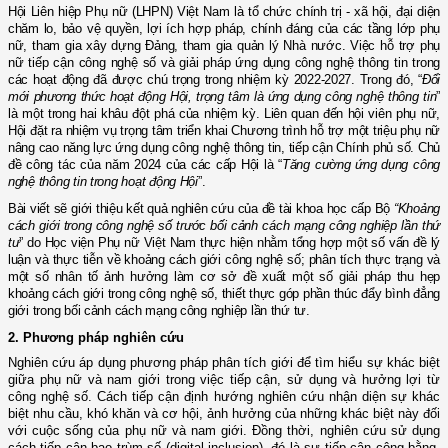
Hội Liên hiệp Phụ nữ (LHPN) Việt Nam là tổ chức chính trị - xã hội, đại diện
chăm lo, bảo vệ quyền, lợi ích hợp pháp, chính đáng của các tầng lớp phụ
nữ, tham gia xây dựng Đảng, tham gia quản lý Nhà nước. Việc hỗ trợ phụ
nữ tiếp cận công nghệ số và giải pháp ứng dụng công nghệ thông tin trong
các hoạt động đã được chú trọng trong nhiệm kỳ 2022-2027. Trong đó, “
Đổi
mới phương thức hoạt động Hội, trọng tâm là ứng dụng công nghệ thông tin
”
là một trong hai khâu đột phá của nhiệm kỳ. Liên quan đến hội viên phụ nữ,
Hội đặt ra nhiệm vụ trọng tâm triển khai Chương trình hỗ trợ một triệu phụ nữ
nâng cao năng lực ứng dụng công nghệ thông tin, tiếp cận Chính phủ số. Chủ
đề công tác của năm 2024 của các cấp Hội là “
Tăng cường ứng dụng công
nghệ thông tin trong hoạt động Hội
”.
Bài viết sẽ giới thiệu kết quả nghiên cứu của đề tài khoa học cấp Bộ
“Khoảng
cách giới trong công nghệ số trước bối cảnh
c
ách mạng
c
ông nghiệp lần thứ
tư
” do Học viện Phụ nữ Việt Nam thực hiện nhằm tổng hợp một số vấn đề lý
luận và thực tiễn về khoảng cách giới công nghệ số; phân tích thực trạng và
một số nhân tố ảnh hưởng làm cơ sở đề xuất một số giải pháp thu hẹp
khoảng cách giới trong công nghệ số, thiết thực góp phần thúc đẩy bình đẳng
giới
trong bối cảnh cách mạng công nghiệp lần thứ tư
.
2
.
Phương pháp nghiên cứu
Nghiên cứu áp dụng phương pháp phân tích giới để tìm hiểu sự khác biệt
giữa phụ nữ và nam giới trong việc tiếp cận, sử dụng và hưởng lợi từ
công nghệ số. Cách tiếp cận định hướng nghiên cứu nhận diện sự khác
biệt nhu cầu, khó khăn và cơ hội, ảnh hưởng của những khác biệt này đối
với cuộc sống của phụ nữ và nam giới. Đồng thời, nghiên cứu sử dụng
cách tiếp cận bao trùm số (digital inclusion), đó là sự tiếp cận công bằng,