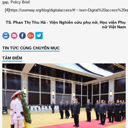
gap
,
Policy Brief.
[4]
h
ttps://userway.org/blog/digitalaccess/#:~:text=Digital%20acces
TS. Phan Thị Thu Hà - Viện Nghiên cứu phụ nữ, Học viện Phụ
nữ Việt Nam
TIN TỨC CÙNG CHUYÊN MỤC
TÂM ĐIỂM