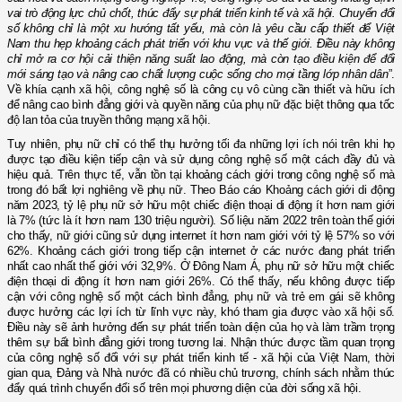
vai trò động lực chủ chốt, thúc đẩy sự phát triển kinh tế và xã hội. Chuyển đổi
số không chỉ là một xu hướng tất yếu, mà còn là yêu cầu cấp thiết để Việt
Nam thu hẹp khoảng cách phát triển với khu vực và thế giới. Điều này không
chỉ mở ra cơ hội cải thiện năng suất lao động, mà còn tạo điều kiện để đổi
mới sáng tạo và nâng cao chất lượng cuộc sống cho mọi tầng lớp nhân dân
”.
Về khía cạnh xã hội, công nghệ số là công cụ vô cùng cần thiết và hữu ích
để nâng cao bình đẳng giới và quyền năng của phụ nữ đặc biệt thông qua tốc
độ lan tỏa của truyền thông mạng xã hội.
Tuy nhiên, phụ nữ chỉ có thể thụ hưởng tối đa những lợi ích nói trên khi họ
được tạo điều kiện tiếp cận và sử dụng công nghệ số một cách đầy đủ và
hiệu quả. Trên thực tế, vẫn tồn tại khoảng cách giới trong công nghệ số mà
trong đó bất lợi nghiêng về phụ nữ. Theo Báo cáo Khoảng cách giới di động
năm 2023, tỷ lệ phụ nữ sở hữu một chiếc điện thoại di động ít hơn nam giới
là 7% (tức là ít hơn nam 130 triệu người). Số liệu năm 2022 trên toàn thế giới
cho thấy, nữ giới cũng sử dụng internet ít hơn nam giới với tỷ lệ 57% so với
62%. Khoảng cách giới trong tiếp cận internet ở các nước đang phát triển
nhất cao nhất thế giới với 32,9%. Ở Đông Nam Á, phụ nữ sở hữu một chiếc
điện thoại di động ít hơn nam giới 26%. Có thể thấy, nếu không được tiếp
cận với công nghệ số một cách bình đẳng, phụ nữ và trẻ em gái sẽ không
được hưởng các lợi ích từ lĩnh vực này, khó tham gia được vào xã hội số.
Điều này sẽ ảnh hưởng đến sự phát triển toàn diện của họ và làm trầm trọng
thêm sự bất bình đẳng giới trong tương lai. Nhận thức được tầm quan trọng
của công nghệ số đối với sự phát triển kinh tế - xã hội của Việt Nam, thời
gian qua, Đảng và Nhà nước đã có nhiều chủ trương, chính sách nhằm thúc
đẩy quá trình chuyển đổi số trên mọi phương diện của đời sống xã hội.