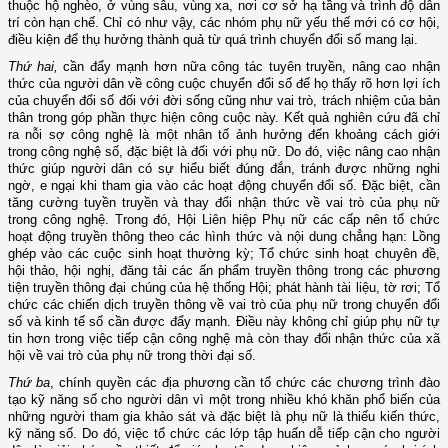
thuộc hộ nghèo, ở vùng sâu, vùng xa, nơi cơ sở hạ tầng và trình độ dân
trí còn hạn chế. Chỉ có như vậy, các nhóm phụ nữ yếu thế mới có cơ hội,
điều kiện để thụ hưởng thành quả từ quá trình chuyển đổi số mang lại.
Thứ hai,
cần đẩy mạnh hơn nữa công tác tuyên truyền, nâng cao nhận
thức của người dân về công cuộc chuyển đổi số để họ thấy rõ hơn lợi ích
của chuyển đổi số đối với đời sống cũng như vai trò, trách nhiệm của bản
thân trong góp phần thực hiện công cuộc này. Kết quả nghiên cứu đã chỉ
ra nỗi sợ công nghệ là một nhân tố ảnh hưởng đến khoảng cách giới
trong công nghệ số, đặc biệt là đối với phụ nữ. Do đó, việc nâng cao nhận
thức giúp người dân có sự hiểu biết đúng đắn, tránh được những nghi
ngờ, e ngại khi tham gia vào các hoạt động chuyển đổi số. Đặc biệt, cần
tăng cường tuyền truyền và thay đổi nhận thức về vai trò của phụ nữ
trong công nghệ. Trong đó, Hội Liên hiệp Phụ nữ các cấp nên tổ chức
hoạt động truyền thông theo các hình thức và nội dung chẳng hạn: Lồng
ghép vào các cuộc sinh hoạt thường kỳ; Tổ chức sinh hoạt chuyên đề,
hội thảo, hội nghị, đăng tải các ấn phẩm truyền thông trong các phương
tiện truyền thông đại chúng của hệ thống Hội; phát hành tài liệu, tờ rơi; Tổ
chức các chiến dịch truyền thông về vai trò của phụ nữ trong chuyển đổi
số và kinh tế số cần được đẩy mạnh. Điều này không chỉ giúp phụ nữ tự
tin hơn trong việc tiếp cận công nghệ mà còn thay đổi nhận thức của xã
hội về vai trò của phụ nữ trong thời đại số.
Thứ ba
, chính quyền các địa phương cần tổ chức các chương trình đào
tạo kỹ năng số cho người dân vì một trong nhiều khó khăn phổ biến của
những người tham gia khảo sát và đặc biệt là phụ nữ là thiếu kiến thức,
kỹ năng số. Do đó, việc tổ chức các lớp tập huấn dễ tiếp cận cho người