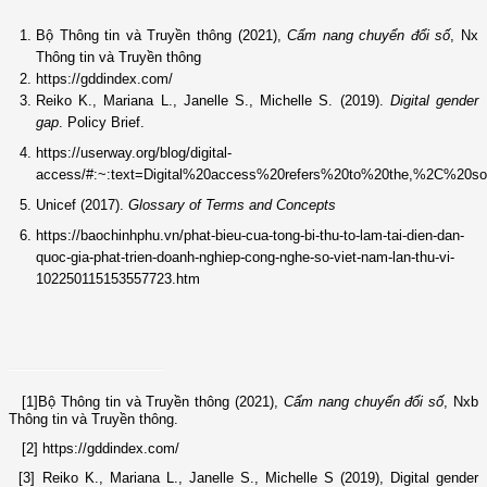
Bộ Thông tin và Truyền thông (2021),
Cẩm nang chuyển đổi số
,
N
x
Thông tin và Truyền thông
https://gddindex.com/
Reiko K., Mariana L., Janelle S., Michelle S. (2019).
Digital gender
gap
. Policy Brief.
https://userway.org/blog/digital-
access/#:~:text=Digital%20access%20refers%20to%20the,%2C%20so
Unicef (2017).
Glossary of Terms and Concepts
https://baochinhphu.vn/phat-bieu-cua-tong-bi-thu-to-lam-tai-dien-dan-
quoc-gia-phat-trien-doanh-nghiep-cong-nghe-so-viet-nam-lan-thu-vi-
102250115153557723.htm
[1]
Bộ Thông tin và Truyền thông (2021),
Cẩm nang chuyển đổi số
,
Nxb
Thông tin và Truyền thông
.
[2]
https://gddindex.com/
[3]
Reiko K., Mariana L., Janelle S., Michelle S
(2019)
,
Digital gender