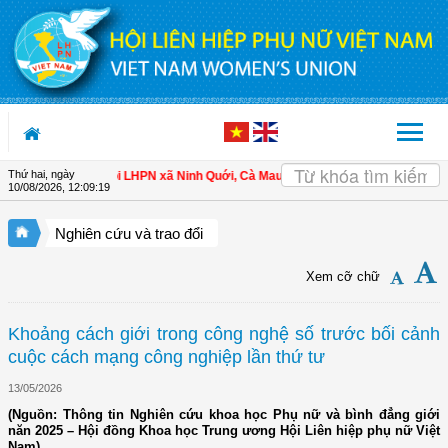
Truy cập nội dung luôn
Thứ hai, ngày
àm chủ
| Hội LHPN xã Ninh Quới, Cà Mau: Tập huấn kỹ thuật kỹ thuật trồng rau 
10/08/2026
,
12:09:20
Nghiên cứu và trao đổi
Xem cỡ chữ
Khoảng cách giới trong công nghệ số trước bối cảnh
cuộc cách mạng công nghiệp lần thứ tư
13/05/2026
(Nguồn: Thông tin Nghiên cứu khoa học Phụ nữ và bình đẳng giới
năn 2025 – Hội đồng Khoa học Trung ương Hội Liên hiệp phụ nữ Việt
Nam)