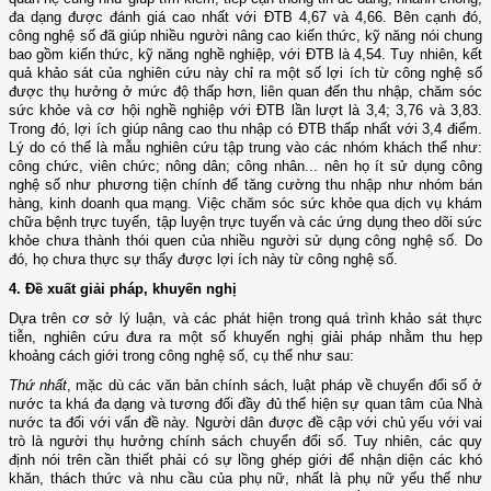
đa dạng được đánh giá cao nhất với ĐTB 4,67 và 4,66. Bên cạnh đó,
công nghệ số đã giúp nhiều người nâng cao kiến thức, kỹ năng nói chung
bao gồm kiến thức, kỹ năng nghề nghiệp, với ĐTB là 4,54. Tuy nhiên, kết
quả khảo sát của nghiên cứu này chỉ ra một số lợi ích từ công nghệ số
được thụ hưởng ở mức độ thấp hơn, liên quan đến thu nhập, chăm sóc
sức khỏe và cơ hội nghề nghiệp với ĐTB lần lượt là 3,4; 3,76 và 3,83.
Trong đó, lợi ích giúp nâng cao thu nhập có ĐTB thấp nhất với 3,4 điểm.
Lý do có thể là mẫu nghiên cứu tập trung vào các nhóm khách thể như:
công chức, viên chức; nông dân; công nhân... nên họ ít sử dụng công
nghệ số như phương tiện chính để tăng cường thu nhập như nhóm bán
hàng, kinh doanh qua mạng. Việc chăm sóc sức khỏe qua dịch vụ khám
chữa bệnh trực tuyến, tập luyện trực tuyến và các ứng dụng theo dõi sức
khỏe chưa thành thói quen của nhiều người sử dụng công nghệ số. Do
đó, họ chưa thực sự thấy được lợi ích này từ công nghệ số.
4. Đề xuất giải pháp, khuyến nghị
Dựa trên cơ sở lý luận, và các phát hiện trong quá trình khảo sát thực
tiễn, nghiên cứu đưa ra một số khuyến nghị giải pháp nhằm thu hẹp
khoảng cách giới trong công nghệ số, cụ thể như sau:
Thứ nhất
, mặc dù các văn bản chính sách, luật pháp về chuyển đổi số ở
nước ta khá đa dạng và tương đối đầy đủ thể hiện sự quan tâm của Nhà
nước ta đối với vấn đề này. Người dân được đề cập với chủ yếu với vai
trò là người thụ hưởng chính sách chuyển đổi số. Tuy nhiên, các quy
định nói trên cần thiết phải có sự lồng ghép giới để nhận diện các khó
khăn, thách thức và nhu cầu của phụ nữ, nhất là phụ nữ yếu thế như