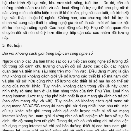
hội như trình độ học vấn, khu vực sinh sống, tuổi tác… Do đó, cần có
những chính sách ưu tiên và các hoạt động hỗ trợ cụ thể cho phụ nữ ở
các vùng miền có điều kiện kinh tế khó khăn, phụ nữ cao tuổi, có trình độ
học vấn thấp, thuộc hộ nghèo. Chẳng hạn, các chương trình hỗ trợ tài
chính và cung cấp thiết bị công nghệ giá rẻ sẽ là cần thiết để tạo cơ hội
để họ tiếp cận công nghệ. Các hoạt động của Hội Phụ nữ liên quan đến
chuyển đổi số nên chú ý hơn đến sự tiếp cận của các nhóm đối tượng
này.
5. Kết luận
Đối với khoảng cách giới trong tiếp cận công nghệ số
Người dân ở các địa bàn khảo sát có sự tiếp cận công nghệ số tương đối
tốt trong bối cảnh chủ trương chuyển đổi số được các cấp, các ngành
quan tâm và triển khai sâu rộng trên mọi lĩnh vực. Điều đáng mừng là gần
như không có khoảng cách giới về số lượng các thiết bị số mà nam giới
và phụ nữ sở hữu cũng như số lượng các thiết bị số mà họ có thể sử
dụng của người khác. Tuy nhiên, khoảng cách trong vấn đề này được
nhìn thấy rõ ràng hơn ở địa bàn nông thôn của tỉnh Phú Yên. Loại hình
mạng internet được truy cập phổ biến nhất là qua mạng gia đình có trả phí
(bao gồm mạng dây và wifi). Tuy nhiên, có khoảng cách giới trong sử
dụng mạng 3G/4G/5G trong đó nam giới sử dụng nhiều hơn phụ nữ. Mặc
dù sự khác biệt giới trong đánh giá chất lượng thiết bị số và mạng
internet không lớn, nam giới dường như có trải nghiệm tốt hơn về sự ổn
định, tốc độ mạng hơn nữ giới. Trong đó, nữ có khả năng chi trả cho việc
sử dụng mạng internet và chi phí bảo dưỡng thiết bị cao hơn nam giới.
Ngược lại, nam giới có khả năng chi trả nhiều hơn nữ cho chi phí các