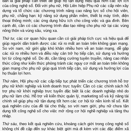
dân là giải pháp cần thiết để giúp họ tận dụng hiệu quả hơn các lợi ích
của công nghệ số. Đối với phụ nữ, Hội Liên hiệp Phụ nữ các cấp nên xây
dựng và tổ chức các chương trình nâng cao năng lực số cho hội viên,
phụ nữ, chẳng hạn: kỹ năng sử dụng phần mềm, thiết bị máy tính, điện
thoại thông minh; các ứng dụng hữu ích cho công việc và gia đình. Bên
cạnh đó, cần có các chương trình đào tạo riêng cho phụ nữ tại các vùng
nông thôn và vùng sâu, vùng xa.
Thứ tư,
các cơ quan hữu quan cần có giải pháp tích cực và hiệu quả để
giúp người dân tránh được các rủi ro mất an toàn trên không gian mạng.
So với nam, nữ giới gặp khó khăn nhiều hơn về an toàn mạng, dễ gặp
các rủi ro nhiều hơn và điều này cản trở họ tiếp cận, sử dụng và hưởng
lợi từ công nghệ số. Do đó, cần tăng cường tuyên truyền, nâng cao nhận
thức cũng như kiến thức phòng tránh các nguy cơ mất an toàn trên không
gian mạng cho phụ nữ giúp quá trình tiếp cận, sử dụng và hưởng lợi của
họ thuận lợi hơn.
Thứ năm,
Hội phụ nữ các cấp tiếp tục phát triển các chương trình hỗ trợ
phụ nữ khởi nghiệp và kinh doanh trực tuyến: Cần có các chính sách hỗ
trợ phụ nữ khởi nghiệp trưc tuyến đặc biệt là các doanh nghiệp nhỏ do
phụ nữ làm chủ. Hỗ trợ về kiến thức quản lý, marketing số và kỹ năng tài
chính sẽ giúp phụ nữ tận dụng tốt hơn các cơ hội từ nền kinh tế số. Kết
quá nghiên cứu của đề tài cho thấy, so với nam giới, phụ nữ chưa tận
dụng tốt công nghệ số cho việc mở rộng cơ hội nghề nghiệp và tăng thu
nhập.
Thứ sáu
, theo kết quả nghiên cứu, khoảng cách giới trong công nghệ số
không chỉ đề cập đến sự khác biệt giới mà đi kèm với các đặc điểm xã