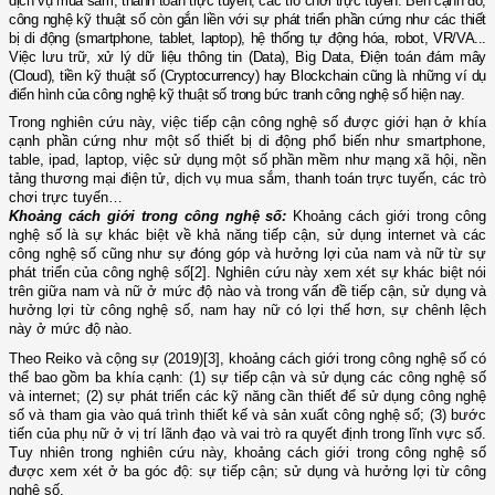
dịch vụ mua sắm, thanh toán trực tuyến, các trò chơi trực tuyến. Bên cạnh đó,
công nghệ kỹ thuật số còn gắn liền với sự phát triển phần cứng như các thiết
bị di động (smartphone, tablet, laptop), hệ thống tự động hóa, robot, VR/VA...
Việc lưu trữ, xử lý dữ liệu thông tin (Data), Big Data, Điện toán đám mây
(Cloud), tiền kỹ thuật số (Cryptocurrency) hay Blockchain cũng là những ví dụ
điển hình của công nghệ kỹ thuật số trong bức tranh công nghệ số hiện nay.
Trong nghiên cứu này, việc tiếp cận công nghệ số được giới hạn ở khía
cạnh phần cứng như một số thiết bị di động phổ biến như smartphone,
table, ipad, laptop, việc sử dụng một số phần mềm như mạng xã hội, nền
tảng thương mại điện tử, dịch vụ mua sắm, thanh toán trực tuyến, các trò
chơi trực tuyến…
Khoảng cách giới trong công nghệ số:
Khoảng cách giới trong công
nghệ số là sự khác biệt về khả năng tiếp cận, sử dụng internet và các
công nghệ số cũng như sự đóng góp và hưởng lợi
của nam và nữ
từ sự
phát triển của công nghệ số
[2]
. Nghiên cứu này xem xét sự khác biệt nói
trên giữa nam và nữ ở mức độ nào và trong vấn đề tiếp cận, sử dụng và
hưởng lợi từ công nghệ số, nam hay nữ có lợi thế hơn, sự chênh lệch
này ở mức độ nào.
Theo Reiko và cộng sự (2019)
[3]
, khoảng cách giới trong công nghệ số có
thể bao gồm ba khía cạnh: (1) sự tiếp cận và sử dụng các công nghệ số
và internet; (2) sự phát triển các kỹ năng cần thiết để sử dụng công nghệ
số và tham gia vào quá trình thiết kế và sản xuất công nghệ số; (3) bước
tiến của phụ nữ ở vị trí lãnh đạo và vai trò ra quyết định trong lĩnh vực số.
Tuy nhiên trong nghiên cứu này, khoảng cách giới trong công nghệ số
được xem xét ở ba góc độ: sự tiếp cận; sử dụng và hưởng lợi từ công
nghệ số.