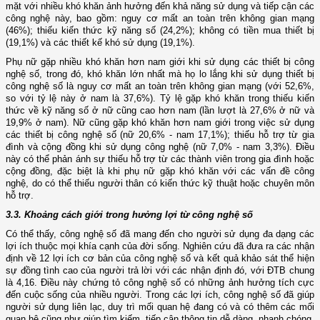
mặt với nhiều khó khăn ảnh hưởng đến khả năng sử dụng và tiếp cận các
công nghệ này, bao gồm: nguy cơ mất an toàn trên không gian mạng
(46%); thiếu kiến thức kỹ năng số (24,2%); không có tiền mua thiết bị
(19,1%) và các thiết kế khó sử dụng (19,1%).
Phụ nữ gặp nhiều khó khăn hơn nam giới khi sử dụng các thiết bị công
nghệ số, trong đó, khó khăn lớn nhất mà họ lo lắng khi sử dụng thiết bị
công nghệ số là nguy cơ mất an toàn trên không gian mạng (với 52,6%,
so với tỷ lệ này ở nam là 37,6%). Tỷ lệ gặp khó khăn trong thiếu kiến
thức về kỹ năng số ở nữ cũng cao hơn nam (lần lượt là 27,6% ở nữ và
19,9% ở nam). Nữ cũng gặp khó khăn hơn nam giới trong việc sử dụng
các thiết bị công nghệ số (nữ 20,6% - nam 17,1%); thiếu hỗ trợ từ gia
đình và cộng đồng khi sử dụng công nghệ (nữ 7,0% - nam 3,3%). Điều
này có thể phản ánh sự thiếu hỗ trợ từ các thành viên trong gia đình hoặc
cộng đồng, đặc biệt là khi phụ nữ gặp khó khăn với các vấn đề công
nghệ, do có thể thiếu người thân có kiến thức kỹ thuật hoặc chuyên môn
hỗ trợ.
3.3. Khoảng cách giới trong hưởng lợi từ công nghệ số
Có thể thấy, công nghệ số đã mang đến cho người sử dụng đa dạng các
lợi ích thuộc mọi khía cạnh của đời sống. Nghiên cứu đã đưa ra các nhận
định về 12 lợi ích cơ bản của công nghệ số và kết quả khảo sát thể hiện
sự đồng tình cao của người trả lời với các nhận định đó, với ĐTB chung
là 4,16. Điều này chứng tỏ công nghệ số có những ảnh hưởng tích cực
đến cuộc sống của nhiều người. Trong các lợi ích, công nghệ số đã giúp
người sử dụng liên lạc, duy trì mối quan hệ đang có và có thêm các mối
quan hệ cũng như giúp tìm kiếm, tiếp cận thông tin dễ dàng, nhanh chóng,