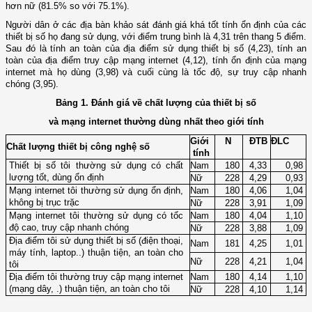
hơn nữ (81.5% so với 75.1%).
Người dân ở các địa bàn khảo sát đánh giá khá tốt tính ổn định của các
thiết bị số họ đang sử dụng, với điểm trung bình là 4,31 trên thang 5 điểm.
Sau đó là tính an toàn của địa điểm sử dụng thiết bị số (4,23), tính an
toàn của địa điểm truy cập mạng internet (4,12), tính ổn định của mạng
internet mà họ dùng (3,98) và cuối cùng là tốc độ, sự truy cập nhanh
chóng (3,95).
Bảng 1. Đánh giá về chất lượng của thiết bị số
và mạng internet thường dùng nhất theo giới tính
Giới
N
ĐTB
ĐLC
Chất lượng thiết bị công nghệ số
tính
Thiết bị số tôi thường sử dụng có chất
Nam
180
4,33
0
,98
lượng tốt, dùng ổn định
Nữ
228
4,29
0
,93
Mạng internet tôi thường sử dụng ổn định,
Nam
180
4,06
1,04
không bị trục trặc
Nữ
228
3,91
1,09
Mạng internet tôi thường sử dụng có tốc
Nam
180
4,04
1,10
độ cao, truy cập nhanh chóng
Nữ
228
3,88
1,09
Địa điểm tôi sử dụng thiết bị số (điện thoại,
Nam
181
4,25
1,01
máy tính, laptop..) thuận tiện, an toàn cho
Nữ
228
4,21
1,04
tôi
Địa điểm tôi thường truy cập mạng internet
Nam
180
4,14
1,10
(mạng dây, .) thuận tiện, an toàn cho tôi
Nữ
228
4,10
1,14