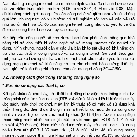
Nam đánh giá mạng internet của mình ổn định và tốc độ nhanh hơn so với
nữ, với điểm trung bình cao hơn (4.06 so với 3.91; 4.04 so với 3.88). Mặc
dù khoảng cách giới trong tiếp cận công nghệ số giữa nam và nữ không
quá lớn, nhưng nam có xu hướng có trải nghiệm tốt hơn về các yếu tố
như sự ổn định và tốc độ của mạng internet, cũng như các yếu tố về địa
điểm sử dụng thiết bị số và truy cập mạng.
Sự tiếp cận công nghệ số còn được bao hàm phản ánh thông qua khả
năng chi trả cho thiết bị công nghệ số và mạng internet của người sử
dụng. Nhìn chung, người dân ở các địa bàn khảo sát đều có khả năng chi
trả cho các thiết bị công nghệ số và sử dụng internet. So sánh theo giới
tính, nữ có xu hướng chi trả cao hơn một chút cho một số yếu tố như sử
dụng mạng internet và khả năng chi trả cho chi phí bảo dưỡng thiết bị.
Nam giới có khả năng chi trả cao cho các mạng di động 3G/4G/5G.
3.2. Khoảng cách giới trong sử dụng công nghệ số
* Mức độ sử dụng các thiết bị số
Kết quả khảo sát cho thấy, các thiết bị di động như điện thoại thông minh, tivi
thông minh có mức sử dụng cao (ĐTB > 4 điểm). Nhóm thiết bị khác như máy
đọc sách, máy chơi trò chơi, máy ảnh kỹ thuật số có mức độ sử dụng khá
thấp.
Trong đó, điện thoại thông minh là thiết bị có mức độ sử dụng cao
nhất và vượt trội so với các thiết bị khác (ĐTB 4,86). Nữ sử dụng điện
thoại thông minh nhiều hơn một chút so với nam giới (ĐTB là 4,91 ở nữ
so với 4,79 ở nam). Nam giới sử dụng các máy trò chơi, nam sử dụng
nhiều hơn nữ (ĐTB 1,35 nam và 1,21 ở nữ). Mức độ sử dụng mạng
internet của người tham gia khảo sát ở mức rất cao 95,1% sử dụng ở