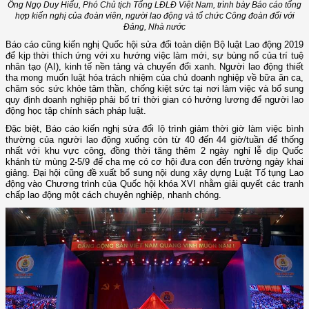
Ông Ngọ Duy Hiểu, Phó Chủ tịch Tổng LĐLĐ Việt Nam, trình bày Báo cáo tổng
hợp kiến nghị của đoàn viên, người lao động và tổ chức Công đoàn đối với
Đảng, Nhà nước
Báo cáo cũng kiến nghị Quốc hội sửa đổi toàn diện Bộ luật Lao động 2019
để kịp thời thích ứng với xu hướng việc làm mới, sự bùng nổ của trí tuệ
nhân tạo (AI), kinh tế nền tảng và chuyển đổi xanh. Người lao động thiết
tha mong muốn luật hóa trách nhiệm của chủ doanh nghiệp về bữa ăn ca,
chăm sóc sức khỏe tâm thần, chống kiệt sức tại nơi làm việc và bổ sung
quy định doanh nghiệp phải bố trí thời gian có hưởng lương để người lao
động học tập chính sách pháp luật.
Đặc biệt, Báo cáo kiến nghị sửa đổi lộ trình giảm thời giờ làm việc bình
thường của người lao động xuống còn từ 40 đến 44 giờ/tuần để thống
nhất với khu vực công, đồng thời tăng thêm 2 ngày nghỉ lễ dịp Quốc
khánh từ mùng 2-5/9 để cha mẹ có cơ hội đưa con đến trường ngày khai
giảng. Đại hội cũng đề xuất bổ sung nội dung xây dựng Luật Tố tụng Lao
động vào Chương trình của Quốc hội khóa XVI nhằm giải quyết các tranh
chấp lao động một cách chuyên nghiệp, nhanh chóng.