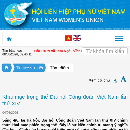
Truy cập nội dung luôn
Thứ bảy, ngày
o hội viên
| Hội LHPN xã Tam Ngãi, Vĩnh Long sơ kết công tác Hội và phong tr
08/08/2026
,
09:46:12
Tin tức sự kiện
Tâm điểm
Xem cỡ chữ
Khai mạc trọng thể Đại hội Công đoàn Việt Nam lần
thứ XIV
04/06/2026
Sáng 4/6, tại Hà Nội, Đại hội Công đoàn Việt Nam lần thứ XIV chính
thức khai mạc phiên trọng thể. Đây là sự kiện chính trị mang ý nghĩa
đặc biệt, đánh dấu bước phát triển mới của giai cấp công nhân và tổ