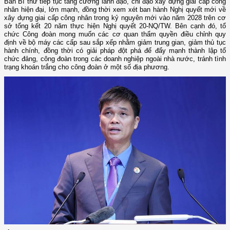
Ban Bí thư tiếp tục tăng cường lãnh đạo, chỉ đạo xây dựng giai cấp công
nhân hiện đại, lớn mạnh, đồng thời xem xét ban hành Nghị quyết mới về
xây dựng giai cấp công nhân trong kỷ nguyên mới vào năm 2028 trên cơ
sở tổng kết 20 năm thực hiện Nghị quyết 20-NQ/TW. Bên cạnh đó, tổ
chức Công đoàn mong muốn các cơ quan thẩm quyền điều chỉnh quy
định về bộ máy các cấp sau sắp xếp nhằm giảm trung gian, giảm thủ tục
hành chính, đồng thời có giải pháp đột phá để đẩy mạnh thành lập tổ
chức đảng, công đoàn trong các doanh nghiệp ngoài nhà nước, tránh tình
trạng khoán trắng cho công đoàn ở một số địa phương.