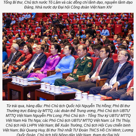
Tổng Bí thư, Chủ tịch nước Tô Lâm và các đồng chí lãnh đạo, nguyên lãnh đạo
Đảng, Nhà nước dự Đại hội Công đoàn Việt Nam XIV
Từ trái qua, hàng đầu: Phó Chủ tịch Quốc hội Nguyễn Thị Hồng; Phó Bí thư
Thường trực Đảng ủy MTTQ, các đoàn thể Trung ương, Phó Chủ tịch UBTƯ
MTTQ Việt Nam Nguyễn Phi Long; Phó Chủ tịch - Tổng Thư ký UBTƯ MTTQ
Việt Nam Hà Thị Nga; các Phó Chủ tịch UBTƯ MTTQ Việt Nam: Lê Thị Thủy,
Chủ tịch Hội LHPN Việt Nam; Bế Xuân Trường, Chủ tịch Hội Cựu chiến binh
Việt Nam; Bùi Quang Huy, Bí thư Thứ nhất TƯ Đoàn TNCS Hồ Chí Minh; Lương
Quốc Đoàn, Chủ tịch Hội Nông dân Việt Nam, tham dự Đại hội