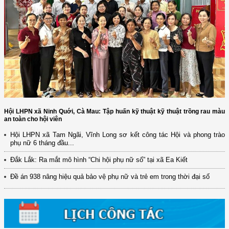
Hội LHPN xã Ninh Quới, Cà Mau: Tập huấn kỹ thuật kỹ thuật trồng rau màu
an toàn cho hội viên
Hội LHPN xã Tam Ngãi, Vĩnh Long sơ kết công tác Hội và phong trào
phụ nữ 6 tháng đầu...
(12/TB-HĐKH) V/v đăng ký, đề xuất nhiệm vụ Khoa học, công nghệ và
đổi mới ...
Đắk Lắk: Ra mắt mô hình “Chi hội phụ nữ số” tại xã Ea Kiết
(898/KH/ĐCT) Kế hoạch thực hiện Quyết định số 2415/QĐ-TTg ngày
Đề án 938 nâng hiệu quả bảo vệ phụ nữ và trẻ em trong thời đại số
31/10/2025 ...
(417/QĐ-BNNMT) Quyết định phê duyệt Chương trình mục tiêu quốc gia
xây dựng ...
(891/KH-ĐCT) Kế hoạch thực hiện Nghị quyết số 72-NQ/TW ngày