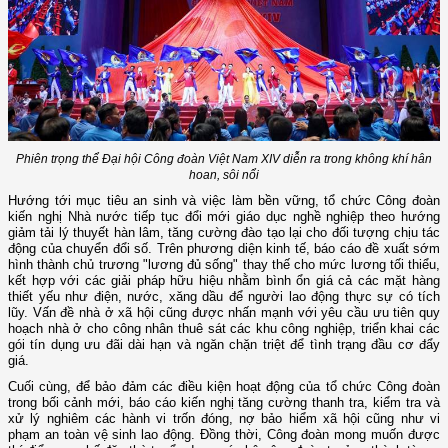
Phiên trọng thể Đại hội Công đoàn Việt Nam XIV diễn ra trong không khí hân
hoan, sôi nổi
Hướng tới mục tiêu an sinh và việc làm bền vững, tổ chức Công đoàn
kiến nghị Nhà nước tiếp tục đổi mới giáo dục nghề nghiệp theo hướng
giảm tải lý thuyết hàn lâm, tăng cường đào tạo lại cho đối tượng chịu tác
động của chuyển đổi số. Trên phương diện kinh tế, báo cáo đề xuất sớm
hình thành chủ trương "lương đủ sống" thay thế cho mức lương tối thiểu,
kết hợp với các giải pháp hữu hiệu nhằm bình ổn giá cả các mặt hàng
thiết yếu như điện, nước, xăng dầu để người lao động thực sự có tích
lũy. Vấn đề nhà ở xã hội cũng được nhấn mạnh với yêu cầu ưu tiên quy
hoạch nhà ở cho công nhân thuê sát các khu công nghiệp, triển khai các
gói tín dụng ưu đãi dài hạn và ngăn chặn triệt để tình trạng đầu cơ đẩy
giá.
Cuối cùng, để bảo đảm các điều kiện hoạt động của tổ chức Công đoàn
trong bối cảnh mới, báo cáo kiến nghị tăng cường thanh tra, kiểm tra và
xử lý nghiêm các hành vi trốn đóng, nợ bảo hiểm xã hội cũng như vi
phạm an toàn vệ sinh lao động. Đồng thời, Công đoàn mong muốn được