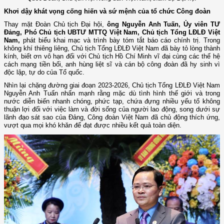
Khơi dậy khát vọng cống hiến và sứ mệnh của tổ chức Công đoàn
Thay mặt Đoàn Chủ tịch Đại hội,
ông Nguyễn Anh Tuấn, Ủy viên TƯ
Đảng, Phó Chủ tịch UBTƯ MTTQ Việt Nam, Chủ tịch Tổng LĐLĐ Việt
Nam,
phát biểu khai mạc và trình bày tóm tắt báo cáo chính trị. Trong
không khí thiêng liêng, Chủ tịch Tổng LĐLĐ Việt Nam đã bày tỏ lòng thành
kính, biết ơn vô hạn đối với Chủ tịch Hồ Chí Minh vĩ đại cùng các thế hệ
cách mạng tiền bối, anh hùng liệt sĩ và cán bộ công đoàn đã hy sinh vì
độc lập, tự do của Tổ quốc.
Nhìn lại chặng đường giai đoạn 2023-2026, Chủ tịch Tổng LĐLĐ Việt Nam
Nguyễn Anh Tuấn nhấn mạnh rằng mặc dù tình hình thế giới và trong
nước diễn biến nhanh chóng, phức tạp, chứa đựng nhiều yếu tố không
thuận lợi đối với việc làm và đời sống của người lao động, song dưới sự
lãnh đạo sát sao của Đảng, Công đoàn Việt Nam đã chủ động thích ứng,
vượt qua mọi khó khăn để đạt được nhiều kết quả toàn diện.