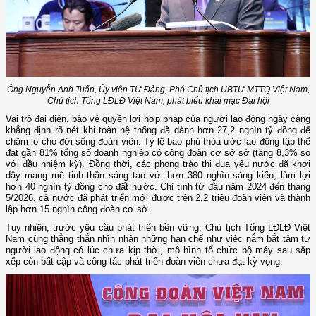
Ông Nguyễn Anh Tuấn, Ủy viên TƯ Đảng, Phó Chủ tịch UBTƯ MTTQ Việt Nam,
Chủ tịch Tổng LĐLĐ Việt Nam, phát biểu khai mạc Đại hội
Vai trò đại diện, bảo vệ quyền lợi hợp pháp của người lao động ngày càng
khẳng định rõ nét khi toàn hệ thống đã dành hơn 27,2 nghìn tỷ đồng để
chăm lo cho đời sống đoàn viên. Tỷ lệ bao phủ thỏa ước lao động tập thể
đạt gần 81% tổng số doanh nghiệp có công đoàn cơ sở sở (tăng 8,3% so
với đầu nhiệm kỳ). Đồng thời, các phong trào thi đua yêu nước đã khơi
dậy mạng mẽ tinh thần sáng tạo với hơn 380 nghìn sáng kiến, làm lợi
hơn 40 nghìn tỷ đồng cho đất nước. Chỉ tính từ đầu năm 2024 đến tháng
5/2026, cả nước đã phát triển mới được trên 2,2 triệu đoàn viên và thành
lập hơn 15 nghìn công đoàn cơ sở.
Tuy nhiên, trước yêu cầu phát triển bền vững, Chủ tịch Tổng LĐLĐ Việt
Nam cũng thẳng thắn nhìn nhận những hạn chế như việc nắm bắt tâm tư
người lao động có lúc chưa kịp thời, mô hình tổ chức bộ máy sau sắp
xếp còn bất cập và công tác phát triển đoàn viên chưa đạt kỳ vọng.