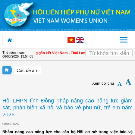
Truy cập nội dung luôn
Thứ năm, ngày
025
| Tăng cường gắn kết Việt Nam - Thái Lan qua triển lãm "Đan kết hữu nghị"
06/08/2026
,
13:54:06
Các đề án
Xem cỡ chữ
Hội LHPN tỉnh Đồng Tháp nâng cao năng lực giám
sát, phản biện xã hội và bảo vệ phụ nữ, trẻ em năm
2026
08/05/2026
Nhằm nâng cao năng lực cho cán bộ Hội cơ sở trong việc bảo vệ