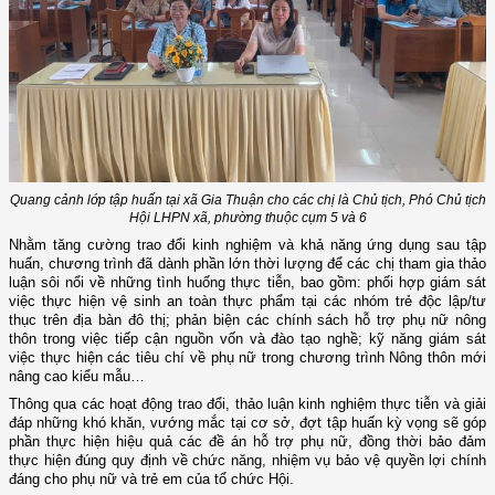
Quang cảnh lớp tập huấn tại xã Gia Thuận cho các chị là Chủ tịch, Phó Chủ tịch
Hội LHPN xã, phường thuộc cụm 5 và 6
Nhằm tăng cường trao đổi kinh nghiệm và khả năng ứng dụng sau tập
huấn, chương trình đã dành phần lớn thời lượng để các chị tham gia thảo
luận sôi nổi về những tình huống thực tiễn, bao gồm:
phối hợp g
iám sát
việc thực hiện vệ sinh an toàn thực phẩm tại các nhóm trẻ độc lập/tư
thục trên địa bàn đô thị
; p
hản biện các chính sách hỗ trợ phụ nữ nông
thôn trong việc tiếp cận nguồn vốn và đào tạo nghề
; k
ỹ năng giám sát
việc thực hiện các tiêu chí về
p
hụ nữ trong chương trình Nông thôn mới
nâng cao kiểu mẫu…
Thông qua các hoạt động trao đổi, thảo luận kinh nghiệm thực tiễn và giải
đáp những khó khăn, vướng mắc tại cơ sở, đợt tập huấn kỳ vọng sẽ góp
phần thực hiện hiệu quả các đề án hỗ trợ phụ nữ, đồng thời bảo đảm
thực hiện đúng quy định về chức năng, nhiệm vụ bảo vệ quyền lợi chính
đáng cho phụ nữ và trẻ em của tổ chức Hội.