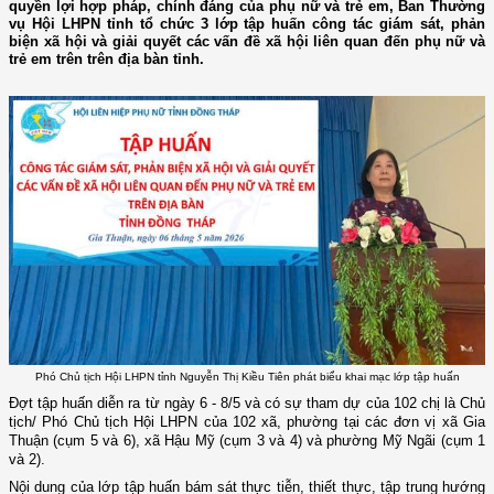
quyền lợi hợp pháp, chính đáng của phụ nữ và trẻ em, Ban Thường
vụ Hội LHPN tỉnh tổ chức 3 lớp tập huấn công tác giám sát, phản
biện xã hội và giải quyết các vấn đề xã hội liên quan đến phụ nữ và
trẻ em trên trên địa bàn tỉnh.
Phó Chủ tịch Hội LHPN tỉnh Nguyễn Thị Kiều Tiên phát biểu khai mạc lớp tập huấn
Đợt tập huấn diễn ra
từ
ngày 6 - 8/5
và có sự tham dự của
102
chị
là Chủ
tịch
/
Phó Chủ tịch Hội LHPN của 102 xã, phường
tại các đơn vị
xã Gia
Thuận
(cụm 5 và 6)
, xã Hậu M
ỹ (cụm 3 và 4)
và phường Mỹ Ngãi
(cụm 1
và 2)
.
Nội dung của lớp tập huấn
bám sát thực tiễn
, thiết thực,
tập trung hướng