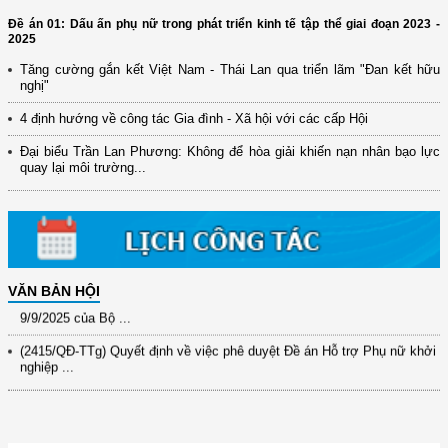
Đề án 01: Dấu ấn phụ nữ trong phát triển kinh tế tập thể giai đoạn 2023 -
2025
Tăng cường gắn kết Việt Nam - Thái Lan qua triển lãm "Đan kết hữu
nghị"
4 định hướng về công tác Gia đình - Xã hội với các cấp Hội
(12/TB-HĐKH) V/v đăng ký, đề xuất nhiệm vụ Khoa học, công nghệ và
Đại biểu Trần Lan Phương: Không để hòa giải khiến nạn nhân bạo lực
đổi mới ...
quay lại môi trường...
(898/KH/ĐCT) Kế hoạch thực hiện Quyết định số 2415/QĐ-TTg ngày
31/10/2025 ...
(417/QĐ-BNNMT) Quyết định phê duyệt Chương trình mục tiêu quốc gia
xây dựng ...
(891/KH-ĐCT) Kế hoạch thực hiện Nghị quyết số 72-NQ/TW ngày
VĂN BẢN HỘI
9/9/2025 của Bộ ...
(2415/QĐ-TTg) Quyết định về việc phê duyệt Đề án Hỗ trợ Phụ nữ khởi
nghiệp ...