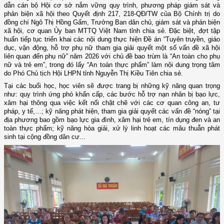
dẫn cán bộ Hội cơ sở nắm vững quy trình, phương pháp giám sát và
phản biện xã hội theo Quyết định 217, 218-QĐ/TW của Bộ Chính trị
do
đồng chí Ngô Thị Hồng Gấm, Trưởng Ban dân chủ, giám sát và phản biện
xã hội, cơ quan Ủy ban MTTQ Việt Nam tỉnh chia sẻ
. Đặc biệt,
đợt tập
huấn tiếp tục triển khai các nội dung
thực hiện Đề án “Tuyên truyền, giáo
dục, vận động, hỗ trợ phụ nữ tham gia giải quyết một số vấn đề xã hội
liên quan đến phụ nữ” năm 2026
với chủ đề bao trùm là “An toàn cho phụ
nữ và trẻ em”, trong đó lấy “An toàn thực phẩm” làm nội dung trọng tâm
do Phó Chủ tịch Hội LHPN tỉnh Nguyễn Thị Kiều Tiên chia sẻ.
Tại các buổi học, học viên sẽ được trang bị những kỹ năng quan trọng
như:
q
uy trình ứng phó khẩn cấp, các bước hỗ trợ nạn nhân bị bạo lực,
xâm hại thông qua việc kết nối chặt chẽ với các cơ quan
c
ông an,
t
ư
pháp,
y
tế
,…; k
ỹ năng phát hiện, tham gia giải quyết các vấn đề
“
nóng
”
tại
địa phương bao gồm bạo lực gia đình, xâm hại trẻ em, tín dụng đen và an
toàn thực phẩm
; k
ỹ năng hòa giải, xử lý linh hoạt các mâu thuẫn phát
sinh tại cộng đồng dân cư.
.
.