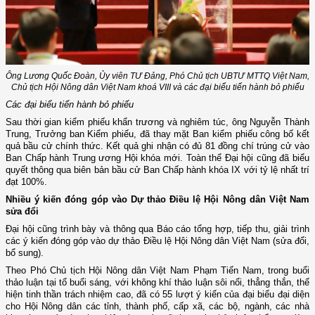
Ông Lương Quốc Đoàn, Ủy viên TƯ Đảng, Phó Chủ tịch UBTƯ MTTQ Việt Nam,
Chủ tịch Hội Nông dân Việt Nam khoá VIII và các đại biểu tiến hành bỏ phiếu
Các đại biểu tiến hành bỏ phiếu
Sau thời gian kiểm phiếu khẩn trương và nghiêm túc, ông Nguyễn Thành
Trung, Trưởng ban Kiểm phiếu, đã thay mặt Ban kiểm phiếu công bố kết
quả bầu cử chính thức. Kết quả ghi nhận có đủ 81 đồng chí trúng cử vào
Ban Chấp hành Trung ương Hội khóa mới. Toàn thể Đại hội cũng đã biểu
quyết thông qua biên bản bầu cử Ban Chấp hành khóa IX với tỷ lệ nhất trí
đạt 100%.
Nhiều ý kiến đóng góp vào Dự thảo Điều lệ Hội Nông dân Việt Nam
sửa đổi
Đại hội cũng trình bày và thông qua Báo cáo tổng hợp, tiếp thu, giải trình
các ý kiến đóng góp vào dự thảo Điều lệ Hội Nông dân Việt Nam (sửa đổi,
bổ sung).
Theo Phó Chủ tịch Hội Nông dân Việt Nam Phạm Tiến Nam, trong buổi
thảo luận tại tổ buổi sáng, với không khí thảo luận sôi nổi, thẳng thắn, thể
hiện tinh thần trách nhiệm cao, đã có 55 lượt ý kiến của đại biểu đại diện
cho Hội Nông dân các tỉnh, thành phố, cấp xã, các bộ, ngành, các nhà