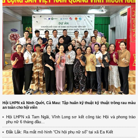
Hội LHPN xã Ninh Quới, Cà Mau: Tập huấn kỹ thuật kỹ thuật trồng rau màu
an toàn cho hội viên
Hội LHPN xã Tam Ngãi, Vĩnh Long sơ kết công tác Hội và phong trào
phụ nữ 6 tháng đầu...
(12/TB-HĐKH) V/v đăng ký, đề xuất nhiệm vụ Khoa học, công nghệ và
Đắk Lắk: Ra mắt mô hình “Chi hội phụ nữ số” tại xã Ea Kiết
đổi mới ...