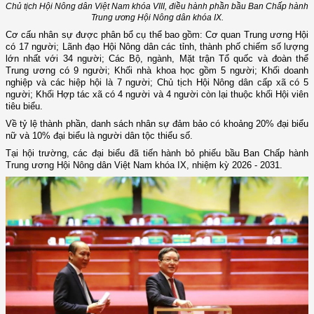
Chủ tịch Hội Nông dân Việt Nam khóa VIII, điều hành phần bầu Ban Chấp hành
Trung ương Hội Nông dân khóa IX.
Cơ cấu nhân sự được phân bổ cụ thể bao gồm: Cơ quan Trung ương Hội
có 17 người; Lãnh đạo Hội Nông dân các tỉnh, thành phố chiếm số lượng
lớn nhất với 34 người; Các Bộ, ngành, Mặt trận Tổ quốc và đoàn thể
Trung ương có 9 người; Khối nhà khoa học gồm 5 người; Khối doanh
nghiệp và các hiệp hội là 7 người; Chủ tịch Hội Nông dân cấp xã có 5
người; Khối Hợp tác xã có 4 người và 4 người còn lại thuộc khối Hội viên
tiêu biểu.
Về tỷ lệ thành phần, danh sách nhân sự đảm bảo có khoảng 20% đại biểu
nữ và 10% đại biểu là người dân tộc thiểu số.
Tại hội trường, các đại biểu đã tiến hành bỏ phiếu bầu Ban Chấp hành
Trung ương Hội Nông dân Việt Nam khóa IX, nhiệm kỳ 2026 - 2031.