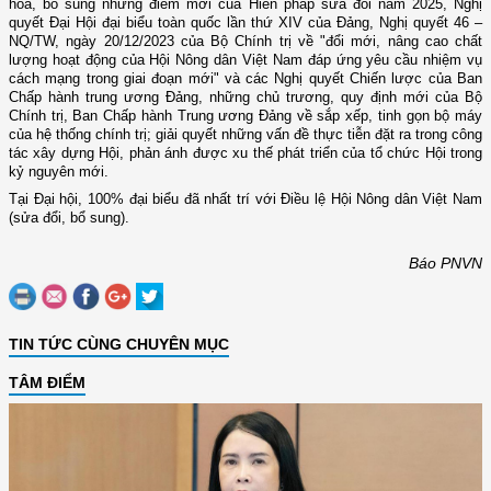
hóa, bổ sung những điểm mới của Hiến pháp sửa đổi năm 2025, Nghị
quyết Đại Hội đại biểu toàn quốc lần thứ XIV của Đảng, Nghị quyết 46 –
NQ/TW, ngày 20/12/2023 của Bộ Chính trị về "đổi mới, nâng cao chất
lượng hoạt động của Hội Nông dân Việt Nam đáp ứng yêu cầu nhiệm vụ
cách mạng trong giai đoạn mới" và các Nghị quyết Chiến lược của Ban
Chấp hành trung ương Đảng, những chủ trương, quy định mới của Bộ
Chính trị, Ban Chấp hành Trung ương Đảng về sắp xếp, tinh gọn bộ máy
của hệ thống chính trị; giải quyết những vấn đề thực tiễn đặt ra trong công
tác xây dựng Hội, phản ánh được xu thế phát triển của tổ chức Hội trong
kỷ nguyên mới.
Tại Đại hội, 100% đại biểu đã nhất trí với Điều lệ Hội Nông dân Việt Nam
(sửa đổi, bổ sung).
Báo PNVN
TIN TỨC CÙNG CHUYÊN MỤC
TÂM ĐIỂM