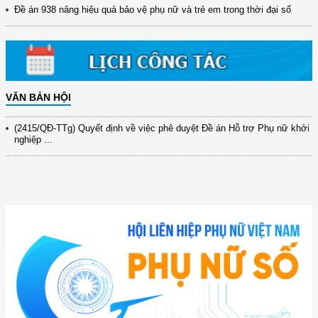
Đề án 938 nâng hiệu quả bảo vệ phụ nữ và trẻ em trong thời đại số
(898/KH/ĐCT) Kế hoạch thực hiện Quyết định số 2415/QĐ-TTg ngày
31/10/2025 ...
(417/QĐ-BNNMT) Quyết định phê duyệt Chương trình mục tiêu quốc gia
xây dựng ...
(891/KH-ĐCT) Kế hoạch thực hiện Nghị quyết số 72-NQ/TW ngày
9/9/2025 của Bộ ...
VĂN BẢN HỘI
(2415/QĐ-TTg) Quyết định về việc phê duyệt Đề án Hỗ trợ Phụ nữ khởi
nghiệp ...