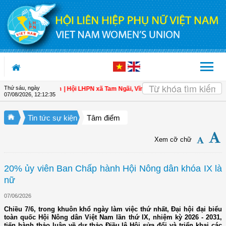
Truy cập nội dung luôn
Thứ sáu, ngày
n cho hội viên
| Hội LHPN xã Tam Ngãi, Vĩnh Long sơ kết công tác Hội và phon
07/08/2026
,
12:12:37
Tin tức sự kiện
Tâm điểm
Xem cỡ chữ
20% ủy viên Ban Chấp hành Hội Nông dân khóa IX là
nữ
07/06/2026
Chiều 7/6, trong khuôn khổ ngày làm việc thứ nhất, Đại hội đại biểu
toàn quốc Hội Nông dân Việt Nam lần thứ IX, nhiệm kỳ 2026 - 2031,
tiến hành thảo luận về dự thảo Điều lệ Hội sửa đổi và triển khai các