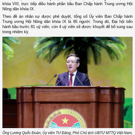
khóa VIII, trực tiếp điều hành phần bầu Ban Chấp hành Trung ương Hội
Nông dân khóa IX.
Theo đề án nhân sự được phê duyệt, tổng số Ủy viên Ban Chấp hành
Trung ương Hội Nông dân khóa IX là 85 người. Trong đó, Đại hội tiến
hành bầu trước 81 uỷ viên, còn 4 uỷ viên sẽ được khuyết để bổ sung sau
trong nhiệm kỳ.
Ông Lương Quốc Đoàn, Ủy viên TƯ Đảng, Phó Chủ tịch UBTƯ MTTQ Việt Nam,