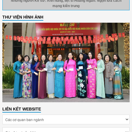
Những người Kể sử: Anh hùng, liệt sĩ Hoàng Ngân: Ngọn lửa cách
mạng kiên trung
THƯ VIỆN HÌNH ẢNH
LIÊN KẾT WEBSITE