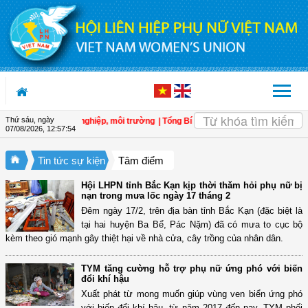
Truy cập nội dung luôn
Thứ sáu, ngày
 lĩnh vực nông nghiệp, môi trường
| Tổng Bí thư, Chủ tịch nước Tô Lâm: Nắm v
07/08/2026
,
12:57:55
Tin tức sự kiện
Tâm điểm
Hội LHPN tỉnh Bắc Kạn kịp thời thăm hỏi phụ nữ bị
nạn trong mưa lốc ngày 17 tháng 2
Đêm ngày 17/2, trên địa bàn tỉnh Bắc Kạn (đặc biệt là
tại hai huyện Ba Bể, Pác Nặm) đã có mưa to cục bộ
kèm theo gió mạnh gây thiệt hại về nhà cửa, cây trồng của nhân dân.
TYM tăng cường hỗ trợ phụ nữ ứng phó với biến
đổi khí hậu
Xuất phát từ mong muốn giúp vùng ven biển ứng phó
với biến đổi khí hậu, từ năm 2017 đến nay, TYM phối