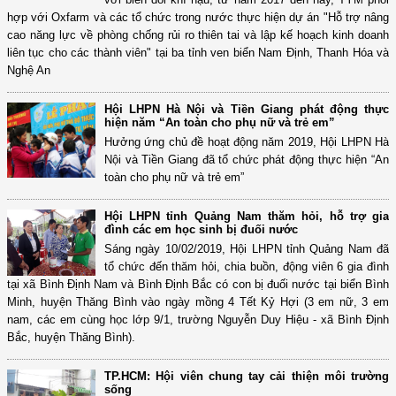
hợp với Oxfarm và các tổ chức trong nước thực hiện dự án "Hỗ trợ nâng
cao năng lực về phòng chống rủi ro thiên tai và lập kế hoạch kinh doanh
liên tục cho các thành viên" tại ba tỉnh ven biển Nam Ðịnh, Thanh Hóa và
Nghệ An
Hội LHPN Hà Nội và Tiền Giang phát động thực
hiện năm “An toàn cho phụ nữ và trẻ em”
Hưởng ứng chủ đề hoạt động năm 2019, Hội LHPN Hà
Nội và Tiền Giang đã tổ chức phát động thực hiện “An
toàn cho phụ nữ và trẻ em”
Hội LHPN tỉnh Quảng Nam thăm hỏi, hỗ trợ gia
đình các em học sinh bị đuối nước
Sáng ngày 10/02/2019, Hội LHPN tỉnh Quảng Nam đã
tổ chức đến thăm hỏi, chia buồn, động viên 6 gia đình
tại xã Bình Định Nam và Bình Định Bắc có con bị đuối nước tại biển Bình
Minh, huyện Thăng Bình vào ngày mồng 4 Tết Kỷ Hợi (3 em nữ, 3 em
nam, các em cùng học lớp 9/1, trường Nguyễn Duy Hiệu - xã Bình Định
Bắc, huyện Thăng Bình).
TP.HCM: Hội viên chung tay cải thiện môi trường
sống