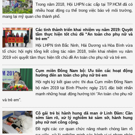
Trong năm 2018, Hội LHPN các cấp tại TP.HCM đã có
nhiều hoạt động cụ thể trong việc bảo vệ môi trường,
mang lại mỹ quan cho thành phố.
Các tỉnh thành triển khai nhiệm vụ năm 2019: Quyết
tâm thực hiện tốt chủ đề “An toàn cho phụ nữ và
trẻ em”
Hội LHPN tỉnh Bắc Ninh, Hải Dương và Hòa Bình vừa
tổ chức hội nghị tổng kết công tác năm 2018, triển khai nhiệm vụ năm
2019 với quyết tâm thực hiện tốt chủ đề An toàn cho phụ nữ và trẻ em.
Cụm miền Đông Nam bộ: Ưu tiên các hoạt động
hướng đến an toàn cho phụ nữ trẻ em
Hội nghị ký kết giao ước thi đua Cụm miền Đông Nam
bộ năm 2019 tại Bình Phước ngày 21/1 đặc biệt nhấn
mạnh những hoạt động hướng tới “An toàn cho phụ nữ
và trẻ em”.
Cô gái trẻ bị hành hung dã man ở Linh Đàm: Cần
sớm làm rõ, xử lý nghiêm kẻ sàm sỡ, hành hung
phụ nữ nơi công cộng.
Đề nghị các cơ quan chức năng nhanh chóng làm rõ
sự việc, xử lý nghiêm minh các hành vi vi phạm pháp