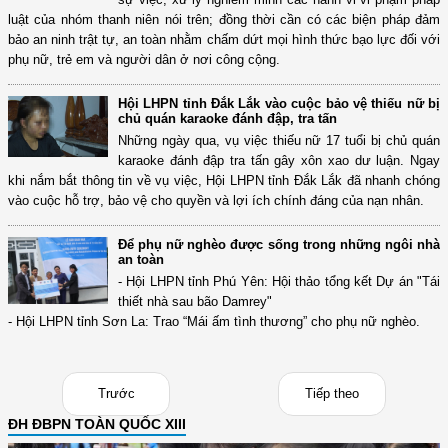
luật của nhóm thanh niên nói trên; đồng thời cần có các biện pháp đảm
bảo an ninh trật tự, an toàn nhằm chấm dứt mọi hình thức bạo lực đối với
phụ nữ, trẻ em và người dân ở nơi công cộng.
Hội LHPN tỉnh Đắk Lắk vào cuộc bảo vệ thiếu nữ bị
chủ quán karaoke đánh đập, tra tấn
Những ngày qua, vụ việc thiếu nữ 17 tuổi bị chủ quán
karaoke đánh đập tra tấn gây xôn xao dư luận. Ngay
khi nắm bắt thông tin về vụ việc, Hội LHPN tỉnh Đắk Lắk đã nhanh chóng
vào cuộc hỗ trợ, bảo vệ cho quyền và lợi ích chính đáng của nạn nhân.
Để phụ nữ nghèo được sống trong những ngôi nhà
an toàn
- Hội LHPN tỉnh Phú Yên: Hội thảo tổng kết Dự án "Tái
thiết nhà sau bão Damrey"
- Hội LHPN tỉnh Sơn La: Trao “Mái ấm tình thương” cho phụ nữ nghèo.
Trước
Tiếp theo
ĐH ĐBPN TOÀN QUỐC XIII