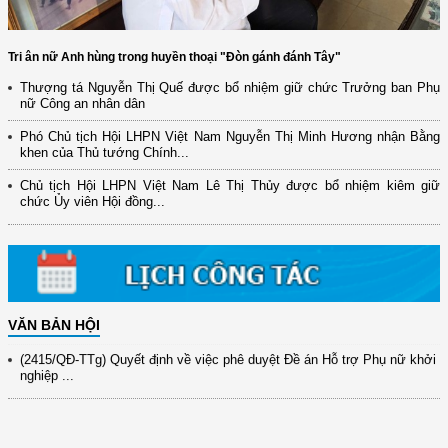
Tri ân nữ Anh hùng trong huyền thoại "Đòn gánh đánh Tây"
Thượng tá Nguyễn Thị Quế được bổ nhiệm giữ chức Trưởng ban Phụ
nữ Công an nhân dân
Phó Chủ tịch Hội LHPN Việt Nam Nguyễn Thị Minh Hương nhận Bằng
(12/TB-HĐKH) V/v đăng ký, đề xuất nhiệm vụ Khoa học, công nghệ và
khen của Thủ tướng Chính...
đổi mới ...
Chủ tịch Hội LHPN Việt Nam Lê Thị Thủy được bổ nhiệm kiêm giữ
(898/KH/ĐCT) Kế hoạch thực hiện Quyết định số 2415/QĐ-TTg ngày
chức Ủy viên Hội đồng...
31/10/2025 ...
(417/QĐ-BNNMT) Quyết định phê duyệt Chương trình mục tiêu quốc gia
xây dựng ...
(891/KH-ĐCT) Kế hoạch thực hiện Nghị quyết số 72-NQ/TW ngày
9/9/2025 của Bộ ...
VĂN BẢN HỘI
(2415/QĐ-TTg) Quyết định về việc phê duyệt Đề án Hỗ trợ Phụ nữ khởi
nghiệp ...