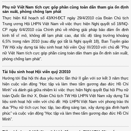
Phụ nữ Việt Nam tích cực góp phần cùng toàn dân tham gia ổn định
sản xuất, phòng chống lạm phát
Thực hiện Kế hoạch số 43/KH-ĐCT ngày 29/4/2010 của Đoàn Chủ tịch
Trung ương Hội LHPN Việt Nam về việc thực hiện Nghị quyết số 18/NQ-
CP ngày 6/4/2010 của Chính phủ về những giải pháp bảo đảm ổn định
kinh tế vĩ mô, không để lạm phát cao, đạt tốc độ tăng trưởng khoảng
6,5% trong năm 2010 (sau đây gọi tắt là Nghị quyết 18), Ban Tuyên giáo
TW Hội xây dựng tài liệu sinh hoạt hội viên Quý III/2010 với chủ đề “Phụ
nữ Việt Nam tích cực góp phần cùng toàn dân tham gia ổn định sản xuất,
phòng chống lạm phát”.
Tài liệu sinh hoạt Hội viên quý 2/2010
Hướng tới Đại hội thi đua yêu nước lần thứ II gắn với sơ kết 3 năm thực
hiện cuộc vận động “Học tập và làm theo tấm gương đạo đức Hồ Chí
Minh” và đánh giá giữa nhiệm kì việc thực hiện Nghị quyết Đại hội Phụ nữ
toàn Quốc lần thứ X, Đoàn Chủ tịch TW Hội LHPN Việt Nam xây dựng Tài
liệu sinh hoạt hội viên với chủ đề: Hội LHPN Việt Nam với phong trào thi
đua “Phụ nữ tích cực học tập, lao động sáng tạo, xây dựng gia đình hạnh
phúc” và cuộc vận động “Học tập và làm theo tấm gương đạo đức Hồ Chí
Minh”.