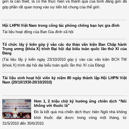
giới là cần thiết, là có thể thực hiện và thành quả của bình đẳng giới đã
góp phần rất quan trọng vào sự tiến bộ chung của thế giới.
Hội LHPN Việt Nam trong công tác phòng chống bạo lực gia đình
Tài liệu hoạt động của Ban Gia đình xã hội
Tổ chức lấy ý kiến góp ý vào các dự thảo văn kiện Ban Chấp hành
Trung ương (khóa X) trình Đại hội đại biểu toàn quốc lần thứ XI của
Đảng
(Tài liệu lấy ý kiến ngày 23/10/2010 góp ý vào các văn kiện BCH TW
(khoá X) trình đại hội đại biểu toàn quốc lần thứ XI của Đảng)
Tài liệu sinh hoạt hội viên kỷ niệm 80 ngày thành lập Hội LHPN Việt
Nam (20/10/1930-20/10/2010)
Hơn 1, 2 triệu chữ ký hưởng ứng chiến dịch “Nói
không với thuốc lá”
Đó là kết quả mà chiến dịch thực hiện Ngôi nhà không
khói thuốc đạt được trong vòng một tháng, từ
31/5/2010 đến 30/6/2010.