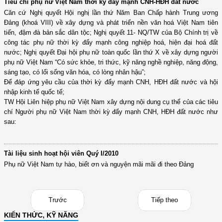
Tiêu chí phụ nữ Việt Nam thời kỳ đẩy mạnh CNH-HĐH đất nước
Căn cứ Nghị quyết Hội nghị lần thứ Năm Ban Chấp hành Trung ương
Đảng (khoá VIII) về xây dựng và phát triển nền văn hoá Việt Nam tiên
tiến, đậm đà bản sắc dân tộc; Nghị quyết 11- NQ/TW của Bộ Chính trị về
công tác phụ nữ thời kỳ đẩy mạnh công nghiệp hoá, hiện đại hoá đất
nước; Nghị quyết Đại hội phụ nữ toàn quốc lần thứ X về xây dựng người
phụ nữ Việt Nam “Có sức khỏe, tri thức, kỹ năng nghề nghiệp, năng động,
sáng tạo, có lối sống văn hóa, có lòng nhân hậu”;
Để đáp ứng yêu cầu của thời kỳ đẩy mạnh CNH, HĐH đất nước và hội
nhập kinh tế quốc tế;
TW Hội Liên hiệp phụ nữ Việt Nam xây dựng nội dung cụ thể của các tiêu
chí Người phụ nữ Việt Nam thời kỳ đẩy mạnh CNH, HĐH đất nước như
sau:
Tài liệu sinh hoạt hội viên Quý I/2010
Phụ nữ Việt Nam tự hào, biết ơn và nguyện mãi mãi đi theo Đảng
Trước
Tiếp theo
KIẾN THỨC, KỸ NĂNG