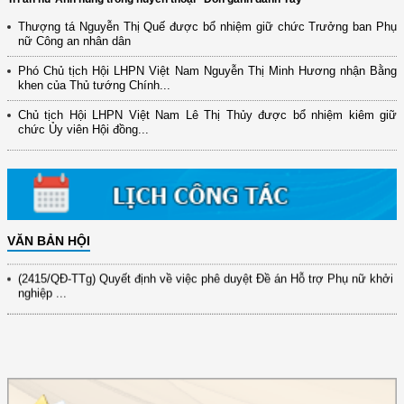
Thượng tá Nguyễn Thị Quế được bổ nhiệm giữ chức Trưởng ban Phụ
nữ Công an nhân dân
Phó Chủ tịch Hội LHPN Việt Nam Nguyễn Thị Minh Hương nhận Bằng
khen của Thủ tướng Chính...
(12/TB-HĐKH) V/v đăng ký, đề xuất nhiệm vụ Khoa học, công nghệ và
đổi mới ...
Chủ tịch Hội LHPN Việt Nam Lê Thị Thủy được bổ nhiệm kiêm giữ
chức Ủy viên Hội đồng...
(898/KH/ĐCT) Kế hoạch thực hiện Quyết định số 2415/QĐ-TTg ngày
31/10/2025 ...
(417/QĐ-BNNMT) Quyết định phê duyệt Chương trình mục tiêu quốc gia
xây dựng ...
(891/KH-ĐCT) Kế hoạch thực hiện Nghị quyết số 72-NQ/TW ngày
9/9/2025 của Bộ ...
VĂN BẢN HỘI
(2415/QĐ-TTg) Quyết định về việc phê duyệt Đề án Hỗ trợ Phụ nữ khởi
nghiệp ...