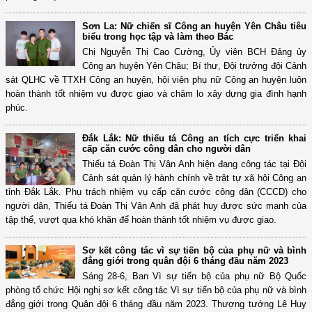
Sơn La: Nữ chiến sĩ Công an huyện Yên Châu tiêu
biểu trong học tập và làm theo Bác
Chị Nguyễn Thị Cao Cường, Ủy viên BCH Đảng ủy
Công an huyện Yên Châu; Bí thư, Đội trưởng đội Cảnh
sát QLHC về TTXH Công an huyện, hội viên phụ nữ Công an huyện luôn
hoàn thành tốt nhiệm vụ được giao và chăm lo xây dựng gia đình hạnh
phúc.
Đắk Lắk: Nữ thiếu tá Công an tích cực triển khai
cấp căn cước công dân cho người dân
Thiếu tá Đoàn Thị Vân Anh hiện đang công tác tại Đội
Cảnh sát quản lý hành chính về trật tự xã hội Công an
tỉnh Đắk Lắk. Phụ trách nhiệm vụ cấp căn cước công dân (CCCD) cho
người dân, Thiếu tá Đoàn Thị Vân Anh đã phát huy được sức mạnh của
tập thể, vượt qua khó khăn để hoàn thành tốt nhiệm vụ được giao.
Sơ kết công tác vì sự tiến bộ của phụ nữ và bình
đẳng giới trong quân đội 6 tháng đầu năm 2023
Sáng 28-6, Ban Vì sự tiến bộ của phụ nữ Bộ Quốc
phòng tổ chức Hội nghị sơ kết công tác Vì sự tiến bộ của phụ nữ và bình
đẳng giới trong Quân đội 6 tháng đầu năm 2023. Thượng tướng Lê Huy