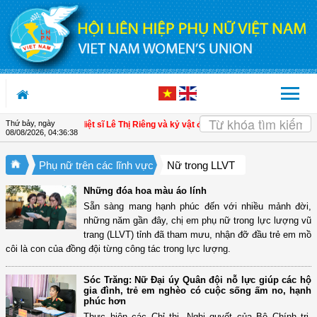
Truy cập nội dung luôn
Thứ bảy, ngày
XII
| Anh hùng, liệt sĩ Lê Thị Riêng và kỷ vật đặc biệt trước lúc xa con
| Tri ân 
08/08/2026
,
04:36:39
Phụ nữ trên các lĩnh vực
Nữ trong LLVT
Những đóa hoa màu áo lính
Sẵn sàng mang hạnh phúc đến với nhiều mảnh đời,
những năm gần đây, chị em phụ nữ trong lực lượng vũ
trang (LLVT) tỉnh đã tham mưu, nhận đỡ đầu trẻ em mồ
côi là con của đồng đội từng công tác trong lực lượng.
Sóc Trăng: Nữ Đại úy Quân đội nỗ lực giúp các hộ
gia đình, trẻ em nghèo có cuộc sống ấm no, hạnh
phúc hơn
Thực hiện các Chỉ thị, Nghị quyết của Bộ Chính trị,