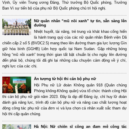
Vịnh, Ủy viên Trung ương Đảng, Thứ trưởng Bộ Quốc phòng, Trưởng
Ban Vì sự tiến bộ của phụ nữ Bộ Quốc phòng chủ trì hội nghị.
Nữ quân nhân “mũ nồi xanh” tự tin, sẵn sàng lên
đường
Nhiệt huyết, tài năng, trẻ trung và khát khao cống hiến
là hành trang quý của các nữ quân nhân Bệnh viện Dã
chiến cấp 2 số 5 (BVDC2.5) mang theo lên đường tham gia lực lượng Gìn
giữ hòa bình (GGHB) Liên hợp quốc tại Nam Sudan. Gặp những bóng
hồng “mũ nồi xanh” trong thời gian tất bật chuẩn bị cho ngày lên đường
đến phái bộ, chúng tôi đã ghi lại những câu chuyện cảm động về ý chí,
nghị lực của các chị.
Ấn tượng từ hội thi cán bộ phụ nữ
Hội Phụ nữ Lữ đoàn Không quân 918 (Quân chủng
Phòng không-Không quân) vừa tổ chức thành công Hội
thi cán bộ phụ nữ giỏi năm 2023. Đây là dịp để Đảng ủy, chỉ huy lữ đoàn
đánh giá năng lực, trình độ cán bộ phụ nữ và nâng cao chất lượng hoạt
động công tác phụ nữ của đơn vị và lựa chọn cá nhân xuất sắc tham dự
hội thi cấp quân chủng.
Hà Nội: Nữ chiến sĩ công an đam mê công tác