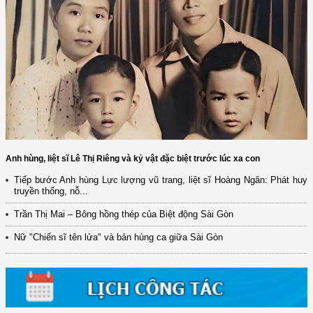
Anh hùng, liệt sĩ Lê Thị Riêng và kỷ vật đặc biệt trước lúc xa con
Tiếp bước Anh hùng Lực lượng vũ trang, liệt sĩ Hoàng Ngân: Phát huy
truyền thống, nỗ...
(12/TB-HĐKH) V/v đăng ký, đề xuất nhiệm vụ Khoa học, công nghệ và
đổi mới ...
Trần Thị Mai – Bông hồng thép của Biệt động Sài Gòn
(898/KH/ĐCT) Kế hoạch thực hiện Quyết định số 2415/QĐ-TTg ngày
Nữ "Chiến sĩ tên lửa" và bản hùng ca giữa Sài Gòn
31/10/2025 ...
(417/QĐ-BNNMT) Quyết định phê duyệt Chương trình mục tiêu quốc gia
xây dựng ...
(891/KH-ĐCT) Kế hoạch thực hiện Nghị quyết số 72-NQ/TW ngày
9/9/2025 của Bộ ...