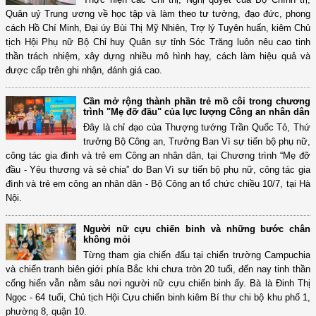
Quân uỷ Trung ương về học tập và làm theo tư tưởng, đạo đức, phong
cách Hồ Chí Minh, Đại úy Bùi Thị Mỹ Nhiên, Trợ lý Tuyên huấn, kiêm Chủ
tịch Hội Phụ nữ Bộ Chỉ huy Quân sự tỉnh Sóc Trăng luôn nêu cao tinh
thần trách nhiệm, xây dựng nhiều mô hình hay, cách làm hiệu quả và
được cấp trên ghi nhận, đánh giá cao.
Cần mở rộng thành phần trẻ mồ côi trong chương
trình "Mẹ đỡ đầu" của lực lượng Công an nhân dân
Đây là chỉ đạo của Thượng tướng Trần Quốc Tỏ, Thứ
trưởng Bộ Công an, Trưởng Ban Vì sự tiến bộ phụ nữ,
công tác gia đình và trẻ em Công an nhân dân, tại Chương trình “Mẹ đỡ
đầu - Yêu thương và sẻ chia” do Ban Vì sự tiến bộ phụ nữ, công tác gia
đình và trẻ em công an nhân dân - Bộ Công an tổ chức chiều 10/7, tại Hà
Nội.
Người nữ cựu chiến binh và những bước chân
không mỏi
Từng tham gia chiến đấu tại chiến trường Campuchia
và chiến tranh biên giới phía Bắc khi chưa tròn 20 tuổi, đến nay tinh thần
cống hiến vẫn nằm sâu nơi người nữ cựu chiến binh ấy. Bà là Đinh Thị
Ngọc - 64 tuổi, Chủ tịch Hội Cựu chiến binh kiêm Bí thư chi bộ khu phố 1,
phường 8, quận 10.