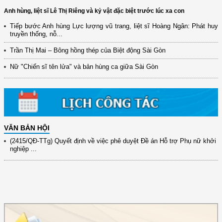
Anh hùng, liệt sĩ Lê Thị Riêng và kỷ vật đặc biệt trước lúc xa con
Tiếp bước Anh hùng Lực lượng vũ trang, liệt sĩ Hoàng Ngân: Phát huy
truyền thống, nỗ...
(12/TB-HĐKH) V/v đăng ký, đề xuất nhiệm vụ Khoa học, công nghệ và
đổi mới ...
Trần Thị Mai – Bông hồng thép của Biệt động Sài Gòn
(898/KH/ĐCT) Kế hoạch thực hiện Quyết định số 2415/QĐ-TTg ngày
Nữ "Chiến sĩ tên lửa" và bản hùng ca giữa Sài Gòn
31/10/2025 ...
(417/QĐ-BNNMT) Quyết định phê duyệt Chương trình mục tiêu quốc gia
xây dựng ...
(891/KH-ĐCT) Kế hoạch thực hiện Nghị quyết số 72-NQ/TW ngày
9/9/2025 của Bộ ...
VĂN BẢN HỘI
(2415/QĐ-TTg) Quyết định về việc phê duyệt Đề án Hỗ trợ Phụ nữ khởi
nghiệp ...