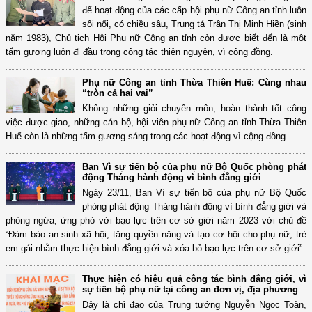
để hoạt động của các cấp hội phụ nữ Công an tỉnh luôn
sôi nổi, có chiều sâu, Trung tá Trần Thị Minh Hiền (sinh
năm 1983), Chủ tịch Hội Phụ nữ Công an tỉnh còn được biết đến là một
tấm gương luôn đi đầu trong công tác thiện nguyện, vì cộng đồng.
Phụ nữ Công an tỉnh Thừa Thiên Huế: Cùng nhau
“tròn cả hai vai”
Không những giỏi chuyên môn, hoàn thành tốt công
việc được giao, những cán bộ, hội viên phụ nữ Công an tỉnh Thừa Thiên
Huế còn là những tấm gương sáng trong các hoạt động vì cộng đồng.
Ban Vì sự tiến bộ của phụ nữ Bộ Quốc phòng phát
động Tháng hành động vì bình đẳng giới
Ngày 23/11, Ban Vì sự tiến bộ của phụ nữ Bộ Quốc
phòng phát động Tháng hành động vì bình đẳng giới và
phòng ngừa, ứng phó với bạo lực trên cơ sở giới năm 2023 với chủ đề
“Đảm bảo an sinh xã hội, tăng quyền năng và tạo cơ hội cho phụ nữ, trẻ
em gái nhằm thực hiện bình đẳng giới và xóa bỏ bạo lực trên cơ sở giới”.
Thực hiện có hiệu quả công tác bình đẳng giới, vì
sự tiến bộ phụ nữ tại công an đơn vị, địa phương
Đây là chỉ đạo của Trung tướng Nguyễn Ngọc Toàn,