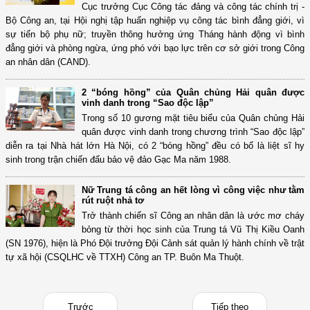
Cục trưởng Cục Công tác đảng và công tác chính trị -
Bộ Công an, tại Hội nghị tập huấn nghiệp vụ công tác bình đẳng giới, vì
sự tiến bộ phụ nữ; truyền thông hưởng ứng Tháng hành động vì bình
đẳng giới và phòng ngừa, ứng phó với bạo lực trên cơ sở giới trong Công
an nhân dân (CAND).
2 “bóng hồng” của Quân chủng Hải quân được
vinh danh trong “Sao độc lập”
Trong số 10 gương mặt tiêu biểu của Quân chủng Hải
quân được vinh danh trong chương trình “Sao độc lập”
diễn ra tại Nhà hát lớn Hà Nội, có 2 “bóng hồng” đều có bố là liệt sĩ hy
sinh trong trận chiến đấu bảo vệ đảo Gạc Ma năm 1988.
Nữ Trung tá công an hết lòng vì công việc như tằm
rút ruột nhả tơ
Trở thành chiến sĩ Công an nhân dân là ước mơ cháy
bỏng từ thời học sinh của Trung tá Vũ Thị Kiều Oanh
(SN 1976), hiện là Phó Đội trưởng Đội Cảnh sát quản lý hành chính về trật
tự xã hội (CSQLHC về TTXH) Công an TP. Buôn Ma Thuột.
Trước
Tiếp theo