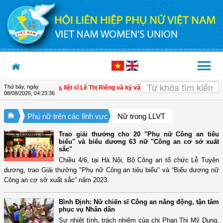
Truy cập nội dung luôn
Thứ bảy, ngày
a XII
| Anh hùng, liệt sĩ Lê Thị Riêng và kỷ vật đặc biệt trước lúc xa con
| Tri â
08/08/2026
,
04:23:37
Phụ nữ trên các lĩnh vực
Nữ trong LLVT
Trao giải thưởng cho 20 "Phụ nữ Công an tiêu
biểu" và biểu dương 63 nữ "Công an cơ sở xuất
sắc"
Chiều 4/6, tại Hà Nội, Bộ Công an tổ chức Lễ Tuyên
dương, trao Giải thưởng "Phụ nữ Công an tiêu biểu" và “Biểu dương nữ
Công an cơ sở xuất sắc” năm 2023.
Bình Định: Nữ chiến sĩ Công an năng động, tận tâm
phục vụ Nhân dân
Sự nhiệt tình, trách nhiệm của chị Phan Thị Mỹ Dung,