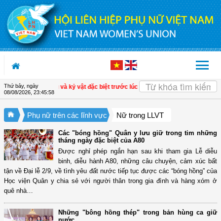
Truy cập nội dung luôn
Thứ bảy, ngày
t sĩ Lê Thị Riêng và kỷ vật đặc biệt trước lúc xa con
| Tri ân nữ Anh hùng trong
08/08/2026
,
23:45:58
Phụ nữ trên các lĩnh vực
Nữ trong LLVT
Các "bóng hồng" Quân y lưu giữ trong tim những
tháng ngày đặc biệt của A80
Được nghỉ phép ngắn hạn sau khi tham gia Lễ diễu
binh, diễu hành A80, những câu chuyện, cảm xúc bất
tận về Đại lễ 2/9, về tình yêu đất nước tiếp tục được các “bóng hồng” của
Học viện Quân y chia sẻ với người thân trong gia đình và hàng xóm ở
quê nhà…
Những "bông hồng thép" trong bản hùng ca giữ
nước