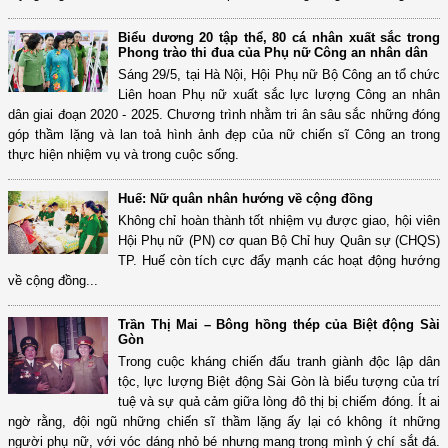
Biểu dương 20 tập thể, 80 cá nhân xuất sắc trong
Phong trào thi đua của Phụ nữ Công an nhân dân
Sáng 29/5, tại Hà Nội, Hội Phụ nữ Bộ Công an tổ chức
Liên hoan Phụ nữ xuất sắc lực lượng Công an nhân
dân giai đoạn 2020 - 2025. Chương trình nhằm tri ân sâu sắc những đóng
góp thầm lặng và lan toả hình ảnh đẹp của nữ chiến sĩ Công an trong
thực hiện nhiệm vụ và trong cuộc sống.
Huế: Nữ quân nhân hướng về cộng đồng
Không chỉ hoàn thành tốt nhiệm vụ được giao, hội viên
Hội Phụ nữ (PN) cơ quan Bộ Chỉ huy Quân sự (CHQS)
TP. Huế còn tích cực đẩy mạnh các hoạt động hướng
về cộng đồng...
Trần Thị Mai – Bông hồng thép của Biệt động Sài
Gòn
Trong cuộc kháng chiến đấu tranh giành độc lập dân
tộc, lực lượng Biệt động Sài Gòn là biểu tượng của trí
tuệ và sự quả cảm giữa lòng đô thị bị chiếm đóng. Ít ai
ngờ rằng, đội ngũ những chiến sĩ thầm lặng ấy lại có không ít những
người phụ nữ, với vóc dáng nhỏ bé nhưng mang trong mình ý chí sắt đá.