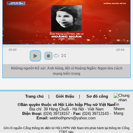
00:00
-20:04
Những người Kể sử: Anh hùng, liệt sĩ Hoàng Ngân: Ngọn lửa cách
mạng kiên trung
Trang chủ
Giới thiệu
Sơ đồ cổng
©Bản quyền thuộc về Hội Liên hiệp Phụ nữ Việt Nam
Địa chỉ: 39 Hàng Chuối - Hà Nội - Việt Nam
Điện thoại:
(024) 39718157 -
Fax:
(024) 39713143 -
Email:
webhoilhpnvn@yahoo.com
Ghi rõ nguồn Cổng thông tin điện tử Hội LHPN Việt Nam khi phát hành lại thông tin Cổng
TTĐT này.