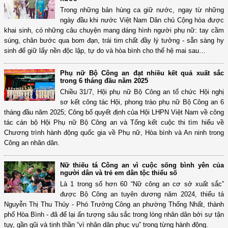
Trong những bản hùng ca giữ nước, ngay từ những
ngày đầu khi nước Việt Nam Dân chủ Cộng hòa được
khai sinh, có những câu chuyện mang dáng hình người phụ nữ: tay cầm
súng, chân bước qua bom đạn, trái tim chất đầy lý tưởng - sẵn sàng hy
sinh để giữ lấy nền độc lập, tự do và hòa bình cho thế hệ mai sau…
Phụ nữ Bộ Công an đạt nhiều kết quả xuất sắc
trong 6 tháng đầu năm 2025
Chiều 31/7, Hội phụ nữ Bộ Công an tổ chức Hội nghị
sơ kết công tác Hội, phong trào phụ nữ Bộ Công an 6
tháng đầu năm 2025; Công bố quyết định của Hội LHPN Việt Nam về công
tác cán bộ Hội Phụ nữ Bộ Công an và Tổng kết cuộc thi tìm hiểu về
Chương trình hành động quốc gia về Phụ nữ, Hòa bình và An ninh trong
Công an nhân dân.
Nữ thiếu tá Công an vì cuộc sống bình yên của
người dân và trẻ em dân tộc thiểu số
Là 1 trong số hơn 60 “Nữ công an cơ sở xuất sắc”
được Bộ Công an tuyên dương năm 2024, thiếu tá
Nguyễn Thị Thu Thủy - Phó Trưởng Công an phường Thống Nhất, thành
phố Hòa Bình - đã để lại ấn tượng sâu sắc trong lòng nhân dân bởi sự tận
tụy, gần gũi và tinh thần “vì nhân dân phục vụ” trong từng hành động.