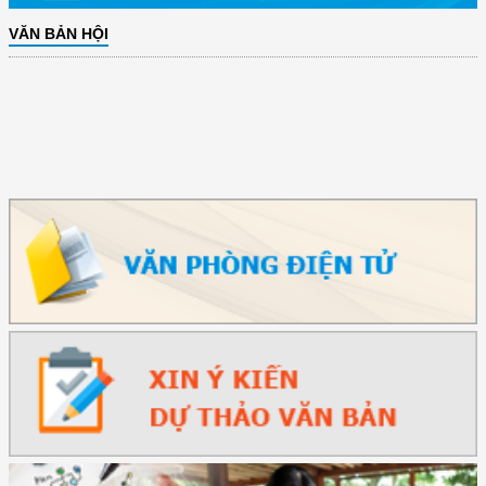
VĂN BẢN HỘI
(12/TB-HĐKH) V/v đăng ký, đề xuất nhiệm vụ Khoa học, công nghệ và
đổi mới ...
(898/KH/ĐCT) Kế hoạch thực hiện Quyết định số 2415/QĐ-TTg ngày
31/10/2025 ...
(417/QĐ-BNNMT) Quyết định phê duyệt Chương trình mục tiêu quốc gia
xây dựng ...
(891/KH-ĐCT) Kế hoạch thực hiện Nghị quyết số 72-NQ/TW ngày
9/9/2025 của Bộ ...
(2415/QĐ-TTg) Quyết định về việc phê duyệt Đề án Hỗ trợ Phụ nữ khởi
nghiệp ...