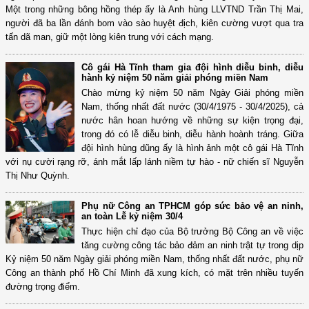
Một trong những bông hồng thép ấy là Anh hùng LLVTND Trần Thị Mai,
người đã ba lần đánh bom vào sào huyệt địch, kiên cường vượt qua tra
tấn dã man, giữ một lòng kiên trung với cách mạng.
Cô gái Hà Tĩnh tham gia đội hình diễu binh, diễu
hành kỷ niệm 50 năm giải phóng miền Nam
Chào mừng kỷ niệm 50 năm Ngày Giải phóng miền
Nam, thống nhất đất nước (30/4/1975 - 30/4/2025), cả
nước hân hoan hướng về những sự kiện trọng đại,
trong đó có lễ diễu binh, diễu hành hoành tráng. Giữa
đội hình hùng dũng ấy là hình ảnh một cô gái Hà Tĩnh
với nụ cười rạng rỡ, ánh mắt lấp lánh niềm tự hào - nữ chiến sĩ Nguyễn
Thị Như Quỳnh.
Phụ nữ Công an TPHCM góp sức bảo vệ an ninh,
an toàn Lễ kỷ niệm 30/4
Thực hiện chỉ đạo của Bộ trưởng Bộ Công an về việc
tăng cường công tác bảo đảm an ninh trật tự trong dịp
Kỷ niệm 50 năm Ngày giải phóng miền Nam, thống nhất đất nước, phụ nữ
Công an thành phố Hồ Chí Minh đã xung kích, có mặt trên nhiều tuyến
đường trọng điểm.