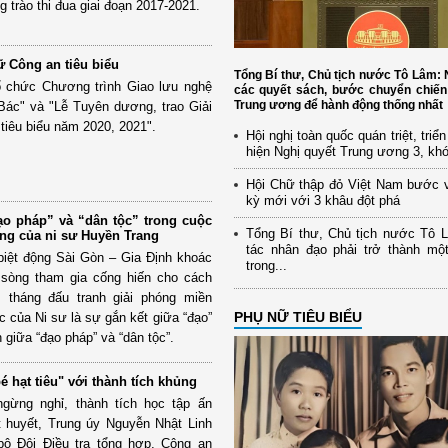
g trào thi đua giai đoạn 2017-2021.
 Công an tiêu biểu
Tổng Bí thư, Chủ tịch nước Tô Lâm
ổ chức Chương trình Giao lưu nghệ
các quyết sách, bước chuyển chiến
Trung ương để hành động thống nhất
Bác" và "Lễ Tuyên dương, trao Giải
iêu biểu năm 2020, 2021".
Hội nghị toàn quốc quán triệt, triể
hiện Nghị quyết Trung ương 3, kh
Hội Chữ thập đỏ Việt Nam bước 
kỳ mới với 3 khâu đột phá
o pháp” và “dân tộc” trong cuộc
Tổng Bí thư, Chủ tịch nước Tô 
ng của ni sư Huyền Trang
tác nhân đạo phải trở thành mộ
biệt động Sài Gòn – Gia Định khoác
trong...
 sòng tham gia cống hiến cho cách
tháng đấu tranh giải phóng miền
PHỤ NỮ TIÊU BIỂU
 của Ni sư là sự gắn kết giữa “đạo”
 giữa “đạo pháp” và “dân tộc”.
é hạt tiêu" với thành tích khủng
gừng nghỉ, thành tích học tập ấn
t huyết, Trung úy Nguyễn Nhật Linh
bộ Đội Điều tra tổng hợp, Công an