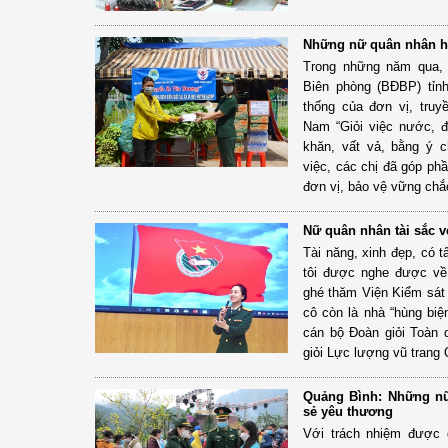
Những nữ quân nhân hế
Trong những năm qua, 
Biên phòng (BĐBP) tỉnh
thống của đơn vị, tru
Nam “Giỏi việc nước, 
khăn, vất vả, bằng ý chí
việc, các chị đã góp ph
đơn vị, bảo vệ vững chắc 
Nữ quân nhân tài sắc v
Tài năng, xinh đẹp, có 
tôi được nghe được về
ghé thăm Viện Kiểm sát
cô còn là nhà “hùng biện
cán bộ Đoàn giỏi Toàn q
giỏi Lực lượng vũ trang
Quảng Bình: Những n
sẻ yêu thương
Với trách nhiệm được g