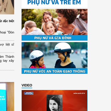
ật đặc biệt
thoại "Đòn
ợ liệt sĩ
năm Thành
g tay xây
VIDEO