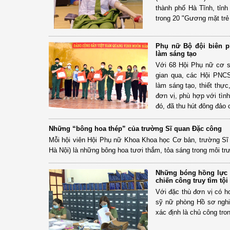
thành phố Hà Tĩnh, tỉnh
trong 20 "Gương mặt trẻ
Phụ nữ Bộ đội biên p
làm sáng tạo
Với 68 Hội Phụ nữ cơ s
gian qua, các Hội PNCS
làm sáng tạo, thiết thực
đơn vị, phù hợp với tìn
đó, đã thu hút đông đảo 
Những “bông hoa thép” của trường Sĩ quan Đặc công
Mỗi hội viên Hội Phụ nữ Khoa Khoa học Cơ bản, trường S
Hà Nội) là những bông hoa tươi thắm, tỏa sáng trong môi trư
Những bóng hồng lực 
chiến công truy tìm tộ
Với đặc thù đơn vị có h
sỹ nữ phòng Hồ sơ nghi
xác định là chủ công tro