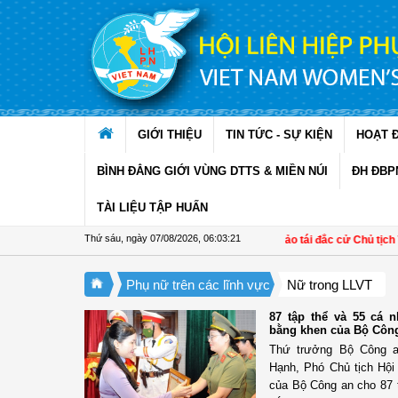
Truy cập nội dung luôn
GIỚI THIỆU
TIN TỨC - SỰ KIỆN
HOẠT 
BÌNH ĐẲNG GIỚI VÙNG DTTS & MIỀN NÚI
ĐH ĐBP
TÀI LIỆU TẬP HUẤN
Thứ sáu, ngày 07/08/2026
,
06:03:22
Bà Đỗ Thị Thu Thảo tái đắc cử Chủ tịch Tru
Phụ nữ trên các lĩnh vực
Nữ trong LLVT
87 tập thể và 55 cá
bằng khen của Bộ Côn
Thứ trưởng Bộ Công 
Hạnh, Phó Chủ tịch Hộ
của Bộ Công an cho 87 t