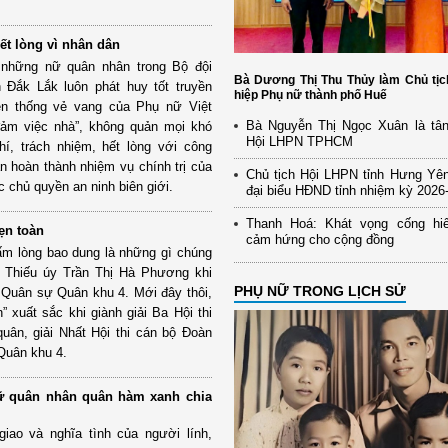
t lòng vì nhân dân
những nữ quân nhân trong Bộ đội
Bà Dương Thị Thu Thủy làm Chủ tịc
 Đắk Lắk luôn phát huy tốt truyền
hiệp Phụ nữ thành phố Huế
yền thống vẻ vang của Phụ nữ Việt
Bà Nguyễn Thị Ngọc Xuân là tân
đảm việc nhà”, không quản mọi khó
Hội LHPN TPHCM
, trách nhiệm, hết lòng với công
ần hoàn thành nhiệm vụ chính trị của
Chủ tịch Hội LHPN tỉnh Hưng Yên
chủ quyền an ninh biên giới.
đại biểu HĐND tỉnh nhiệm kỳ 2026
Thanh Hoá: Khát vọng cống hiế
ẹn toàn
cảm hứng cho cộng đồng
tấm lòng bao dung là những gì chúng
 Thiếu úy Trần Thị Hà Phương khi
PHỤ NỮ TRONG LỊCH SỬ
 Quân sự Quân khu 4. Mới đây thôi,
” xuất sắc khi giành giải Ba Hội thi
uân, giải Nhất Hội thi cán bộ Đoàn
 Quân khu 4.
ữ quân nhân quân hàm xanh chia
iao và nghĩa tình của người lính,