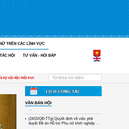
NỮ TRÊN CÁC LĨNH VỰC
(12/TB-HĐKH) V/v đăng ký, đề xuất nhiệm
vụ Khoa học, công nghệ và đổi mới ...
TÁC HỘI
TƯ VẤN - HỎI ĐÁP
(898/KH/ĐCT) Kế hoạch thực hiện Quyết
định số 2415/QĐ-TTg ngày 31/10/2025 ...
(417/QĐ-BNNMT) Quyết định phê duyệt
ỷ vật đặc biệt trước lúc xa con
| Tri ân nữ Anh hùng trong huyền thoại "Đòn gán
Chương trình mục tiêu quốc gia xây dựng
...
(891/KH-ĐCT) Kế hoạch thực hiện Nghị
quyết số 72-NQ/TW ngày 9/9/2025 của Bộ
VĂN BẢN HỘI
...
(2415/QĐ-TTg) Quyết định về việc phê
duyệt Đề án Hỗ trợ Phụ nữ khởi nghiệp ...