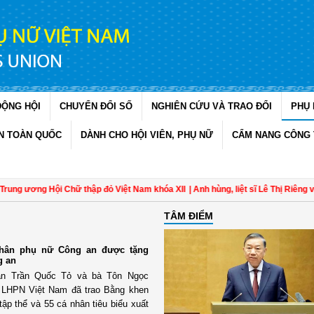
ĐỘNG HỘI
CHUYỂN ĐỔI SỐ
NGHIÊN CỨU VÀ TRAO ĐỔI
PHỤ 
N TOÀN QUỐC
DÀNH CHO HỘI VIÊN, PHỤ NỮ
CẨM NANG CÔNG 
ng ương Hội Chữ thập đỏ Việt Nam khóa XII
| Anh hùng, liệt sĩ Lê Thị Riêng và k
TÂM ĐIỂM
 nhân phụ nữ Công an được tặng
g an
an Trần Quốc Tỏ và bà Tôn Ngọc
i LHPN Việt Nam đã trao Bằng khen
ập thể và 55 cá nhân tiêu biểu xuất