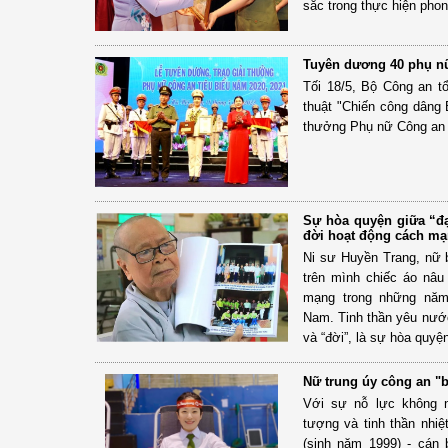
sắc trong thực hiện phon
Tuyên dương 40 phụ nữ
Tối 18/5, Bộ Công an t
thuật "Chiến công dâng 
thưởng Phụ nữ Công an t
Sự hòa quyện giữa “đạ
đời hoạt động cách mạ
Ni sư Huyền Trang, nữ 
trên mình chiếc áo nâu
mạng trong những năm 
Nam. Tinh thần yêu nước
và “đời”, là sự hòa quyện
Nữ trung úy công an "b
Với sự nỗ lực không n
tượng và tinh thần nhiệ
(sinh năm 1999) - cán 