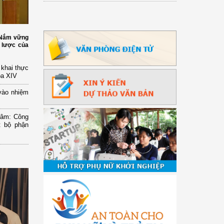
: Nắm vững
 lược của
n khai thực
óa XIV
vào nhiệm
Lâm: Công
t bộ phận