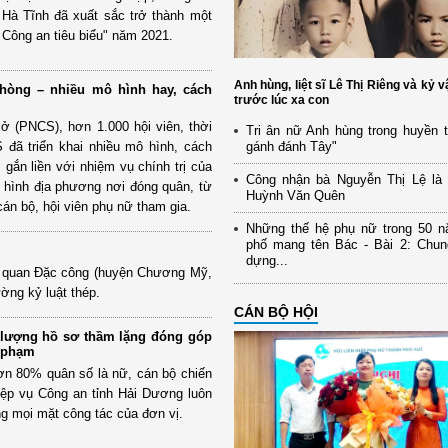
 Hà Tĩnh đã xuất sắc trở thành một
 Công an tiêu biểu" năm 2021.
Anh hùng, liệt sĩ Lê Thị Riêng và kỷ v
hòng – nhiều mô hình hay, cách
trước lúc xa con
ở (PNCS), hơn 1.000 hội viên, thời
Tri ân nữ Anh hùng trong huyền 
 đã triển khai nhiều mô hình, cách
gánh đánh Tây"
, gắn liền với nhiệm vụ chính trị của
Công nhận bà Nguyễn Thị Lệ là v
h hình địa phương nơi đóng quân, từ
Huỳnh Văn Quên
cán bộ, hội viên phụ nữ tham gia.
Những thế hệ phụ nữ trong 50 
phố mang tên Bác - Bài 2: Chun
dựng...
ĩ quan Đặc công (huyện Chương Mỹ,
ờng kỷ luật thép.
CÁN BỘ HỘI
lượng hồ sơ thầm lặng đóng góp
i phạm
ơn 80% quân số là nữ, cán bộ chiến
ệp vụ Công an tỉnh Hải Dương luôn
ng mọi mặt công tác của đơn vị.