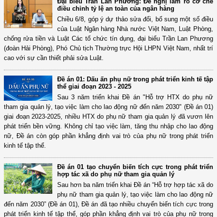
Đại biểu Trần Lan Phương: Đề nghị làm rõ cơ chế
điều chỉnh tỷ lệ an toàn của ngân hàng
Chiều 6/8, góp ý dự thảo sửa đổi, bổ sung một số điều
của Luật Ngân hàng Nhà nước Việt Nam, Luật Phòng,
chống rửa tiền và Luật Các tổ chức tín dụng, đại biểu Trần Lan Phương
(đoàn Hải Phòng), Phó Chủ tịch Thường trực Hội LHPN Việt Nam, nhất trí
cao với sự cần thiết phải sửa Luật.
Đề án 01: Dấu ấn phụ nữ trong phát triển kinh tế tập
thể giai đoạn 2023 - 2025
Sau 3 năm triển khai Đề án "Hỗ trợ HTX do phụ nữ
tham gia quản lý, tạo việc làm cho lao động nữ đến năm 2030" (Đề án 01)
giai đoạn 2023-2025, nhiều HTX do phụ nữ tham gia quản lý đã vươn lên
phát triển bền vững. Không chỉ tạo việc làm, tăng thu nhập cho lao động
nữ, Đề án còn góp phần khẳng định vai trò của phụ nữ trong phát triển
kinh tế tập thể.
Đề án 01 tạo chuyển biến tích cực trong phát triển
hợp tác xã do phụ nữ tham gia quản lý
Sau hơn ba năm triển khai Đề án “Hỗ trợ hợp tác xã do
phụ nữ tham gia quản lý, tạo việc làm cho lao động nữ
đến năm 2030” (Đề án 01), Đề án đã tạo nhiều chuyển biến tích cực trong
phát triển kinh tế tập thể, góp phần khẳng định vai trò của phụ nữ trong