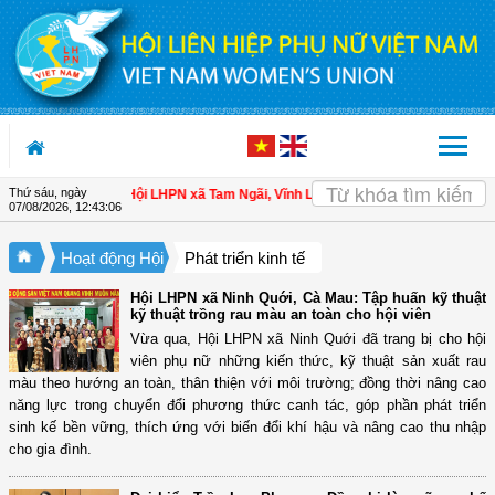
Truy cập nội dung luôn
Thứ sáu, ngày
cho hội viên
| Hội LHPN xã Tam Ngãi, Vĩnh Long sơ kết công tác Hội và phong 
07/08/2026
,
12:43:07
Hoạt động Hội
Phát triển kinh tế
Hội LHPN xã Ninh Quới, Cà Mau: Tập huấn kỹ thuật
kỹ thuật trồng rau màu an toàn cho hội viên
Vừa qua, Hội LHPN xã Ninh Quới đã trang bị cho hội
viên phụ nữ những kiến thức, kỹ thuật sản xuất rau
màu theo hướng an toàn, thân thiện với môi trường; đồng thời nâng cao
năng lực trong chuyển đổi phương thức canh tác, góp phần phát triển
sinh kế bền vững, thích ứng với biến đổi khí hậu và nâng cao thu nhập
cho gia đình.