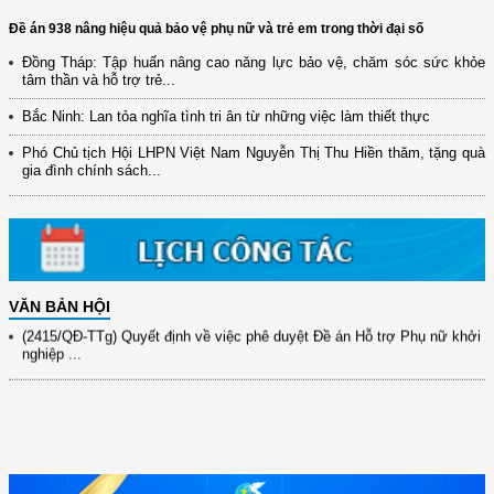
Đề án 938 nâng hiệu quả bảo vệ phụ nữ và trẻ em trong thời đại số
Đồng Tháp: Tập huấn nâng cao năng lực bảo vệ, chăm sóc sức khỏe
tâm thần và hỗ trợ trẻ...
(12/TB-HĐKH) V/v đăng ký, đề xuất nhiệm vụ Khoa học, công nghệ và
Bắc Ninh: Lan tỏa nghĩa tình tri ân từ những việc làm thiết thực
đổi mới ...
Phó Chủ tịch Hội LHPN Việt Nam Nguyễn Thị Thu Hiền thăm, tặng quà
(898/KH/ĐCT) Kế hoạch thực hiện Quyết định số 2415/QĐ-TTg ngày
gia đình chính sách...
31/10/2025 ...
(417/QĐ-BNNMT) Quyết định phê duyệt Chương trình mục tiêu quốc gia
xây dựng ...
(891/KH-ĐCT) Kế hoạch thực hiện Nghị quyết số 72-NQ/TW ngày
9/9/2025 của Bộ ...
VĂN BẢN HỘI
(2415/QĐ-TTg) Quyết định về việc phê duyệt Đề án Hỗ trợ Phụ nữ khởi
nghiệp ...