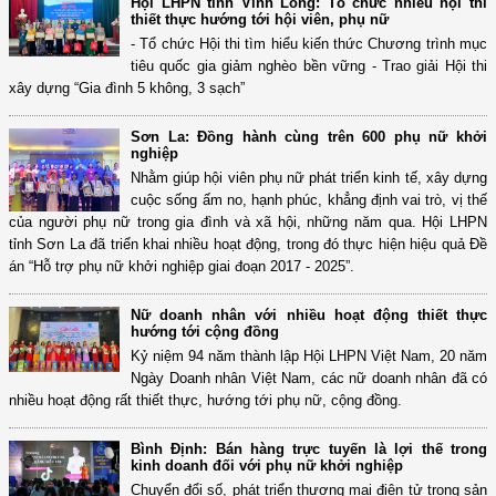
Hội LHPN tỉnh Vĩnh Long: Tổ chức nhiều hội thi
thiết thực hướng tới hội viên, phụ nữ
- Tổ chức Hội thi tìm hiểu kiến thức Chương trình mục
tiêu quốc gia giảm nghèo bền vững - Trao giải Hội thi
xây dựng “Gia đình 5 không, 3 sạch”
Sơn La: Đồng hành cùng trên 600 phụ nữ khởi
nghiệp
Nhằm giúp hội viên phụ nữ phát triển kinh tế, xây dựng
cuộc sống ấm no, hạnh phúc, khẳng định vai trò, vị thế
của người phụ nữ trong gia đình và xã hội, những năm qua. Hội LHPN
tỉnh Sơn La đã triển khai nhiều hoạt động, trong đó thực hiện hiệu quả Đề
án “Hỗ trợ phụ nữ khởi nghiệp giai đoạn 2017 - 2025”.
Nữ doanh nhân với nhiều hoạt động thiết thực
hướng tới cộng đồng
Kỷ niệm 94 năm thành lập Hội LHPN Việt Nam, 20 năm
Ngày Doanh nhân Việt Nam, các nữ doanh nhân đã có
nhiều hoạt động rất thiết thực, hướng tới phụ nữ, cộng đồng.
Bình Định: Bán hàng trực tuyến là lợi thế trong
kinh doanh đối với phụ nữ khởi nghiệp
Chuyển đổi số, phát triển thương mại điện tử trong sản