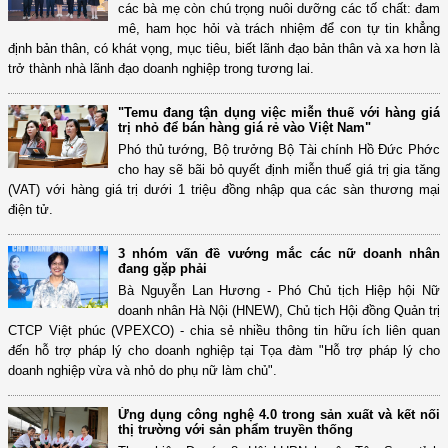
các bà mẹ còn chú trọng nuôi dưỡng các tố chất: đam
mê, ham học hỏi và trách nhiệm để con tự tin khẳng
định bản thân, có khát vọng, mục tiêu, biết lãnh đạo bản thân và xa hơn là
trở thành nhà lãnh đạo doanh nghiệp trong tương lai.
"Temu đang tận dụng việc miễn thuế với hàng giá
trị nhỏ để bán hàng giá rẻ vào Việt Nam"
Phó thủ tướng, Bộ trưởng Bộ Tài chính Hồ Đức Phớc
cho hay sẽ bãi bỏ quyết định miễn thuế giá trị gia tăng
(VAT) với hàng giá trị dưới 1 triệu đồng nhập qua các sàn thương mại
điện tử.
3 nhóm vấn đề vướng mắc các nữ doanh nhân
đang gặp phải
Bà Nguyễn Lan Hương - Phó Chủ tịch Hiệp hội Nữ
doanh nhân Hà Nội (HNEW), Chủ tịch Hội đồng Quản trị
CTCP Việt phúc (VPEXCO) - chia sẻ nhiều thông tin hữu ích liên quan
đến hỗ trợ pháp lý cho doanh nghiệp tại Tọa đàm "Hỗ trợ pháp lý cho
doanh nghiệp vừa và nhỏ do phụ nữ làm chủ".
Ứng dụng công nghệ 4.0 trong sản xuất và kết nối
thị trường với sản phẩm truyền thống