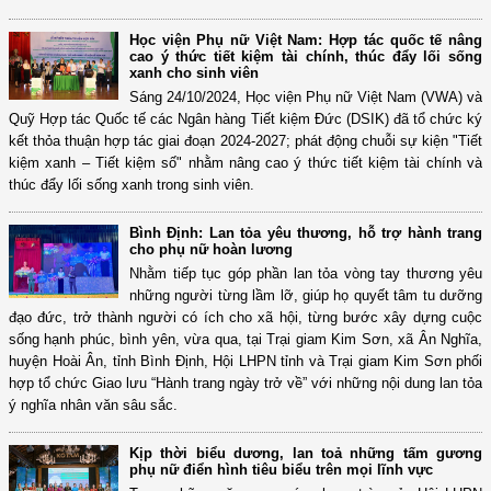
Học viện Phụ nữ Việt Nam: Hợp tác quốc tế nâng
cao ý thức tiết kiệm tài chính, thúc đẩy lối sống
xanh cho sinh viên
Sáng 24/10/2024, Học viện Phụ nữ Việt Nam (VWA) và
Quỹ Hợp tác Quốc tế các Ngân hàng Tiết kiệm Đức (DSIK) đã tổ chức ký
kết thỏa thuận hợp tác giai đoạn 2024-2027; phát động chuỗi sự kiện "Tiết
kiệm xanh – Tiết kiệm số" nhằm nâng cao ý thức tiết kiệm tài chính và
thúc đẩy lối sống xanh trong sinh viên.
Bình Định: Lan tỏa yêu thương, hỗ trợ hành trang
cho phụ nữ hoàn lương
Nhằm tiếp tục góp phần lan tỏa vòng tay thương yêu
những người từng lầm lỡ, giúp họ quyết tâm tu dưỡng
đạo đức, trở thành người có ích cho xã hội, từng bước xây dựng cuộc
sống hạnh phúc, bình yên, vừa qua, tại Trại giam Kim Sơn, xã Ân Nghĩa,
huyện Hoài Ân, tỉnh Bình Định, Hội LHPN tỉnh và Trại giam Kim Sơn phối
hợp tổ chức Giao lưu “Hành trang ngày trở về” với những nội dung lan tỏa
ý nghĩa nhân văn sâu sắc.
Kịp thời biểu dương, lan toả những tấm gương
phụ nữ điển hình tiêu biểu trên mọi lĩnh vực