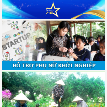
9/9/2025 của Bộ ...
(2415/QĐ-TTg) Quyết định về việc phê duyệt Đề án Hỗ trợ Phụ nữ khởi
nghiệp ...