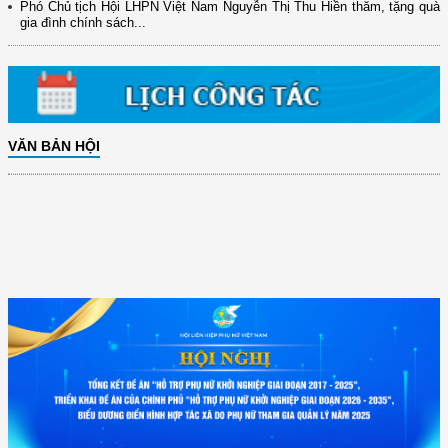
Phó Chủ tịch Hội LHPN Việt Nam Nguyễn Thị Thu Hiền thăm, tặng quà
gia đình chính sách...
VĂN BẢN HỘI
(12/TB-HĐKH) V/v đăng ký, đề xuất nhiệm vụ Khoa học, công nghệ và
đổi mới ...
(898/KH/ĐCT) Kế hoạch thực hiện Quyết định số 2415/QĐ-TTg ngày
31/10/2025 ...
(417/QĐ-BNNMT) Quyết định phê duyệt Chương trình mục tiêu quốc gia
xây dựng ...
(891/KH-ĐCT) Kế hoạch thực hiện Nghị quyết số 72-NQ/TW ngày