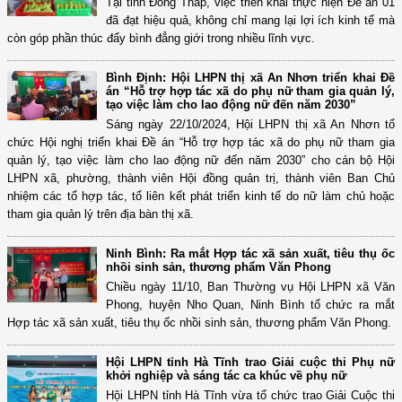
Tại tỉnh Đồng Tháp, việc triển khai thực hiện Đề án 01
đã đạt hiệu quả, không chỉ mang lại lợi ích kinh tế mà
còn góp phần thúc đẩy bình đẳng giới trong nhiều lĩnh vực.
Bình Định: Hội LHPN thị xã An Nhơn triển khai Đề
án “Hỗ trợ hợp tác xã do phụ nữ tham gia quản lý,
tạo việc làm cho lao động nữ đến năm 2030”
Sáng ngày 22/10/2024, Hội LHPN thị xã An Nhơn tổ
chức Hội nghị triển khai Đề án “Hỗ trợ hợp tác xã do phụ nữ tham gia
quản lý, tạo việc làm cho lao động nữ đến năm 2030” cho cán bộ Hội
LHPN xã, phường, thành viên Hội đồng quản trị, thành viên Ban Chủ
nhiệm các tổ hợp tác, tổ liên kết phát triển kinh tế do nữ làm chủ hoặc
tham gia quản lý trên địa bàn thị xã.
Ninh Bình: Ra mắt Hợp tác xã sản xuất, tiêu thụ ốc
nhồi sinh sản, thương phẩm Văn Phong
Chiều ngày 11/10, Ban Thường vụ Hội LHPN xã Văn
Phong, huyện Nho Quan, Ninh Bình tổ chức ra mắt
Hợp tác xã sản xuất, tiêu thụ ốc nhồi sinh sản, thương phẩm Văn Phong.
Hội LHPN tỉnh Hà Tĩnh trao Giải cuộc thi Phụ nữ
khởi nghiệp và sáng tác ca khúc về phụ nữ
Hội LHPN tỉnh Hà Tĩnh vừa tổ chức trao Giải Cuộc thi