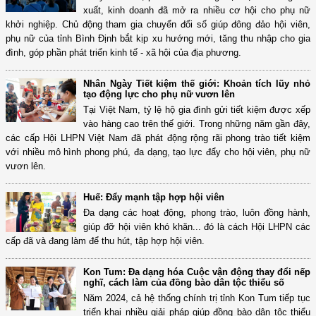
xuất, kinh doanh đã mở ra nhiều cơ hội cho phụ nữ
khởi nghiệp. Chủ động tham gia chuyển đổi số giúp đông đảo hội viên,
phụ nữ của tỉnh Bình Định bắt kịp xu hướng mới, tăng thu nhập cho gia
đình, góp phần phát triển kinh tế - xã hội của địa phương.
Nhân Ngày Tiết kiệm thế giới: Khoản tích lũy nhỏ
tạo động lực cho phụ nữ vươn lên
Tại Việt Nam, tỷ lệ hộ gia đình gửi tiết kiệm được xếp
vào hàng cao trên thế giới. Trong những năm gần đây,
các cấp Hội LHPN Việt Nam đã phát động rộng rãi phong trào tiết kiệm
với nhiều mô hình phong phú, đa dạng, tạo lực đẩy cho hội viên, phụ nữ
vươn lên.
Huế: Đẩy mạnh tập hợp hội viên
Đa dạng các hoạt động, phong trào, luôn đồng hành,
giúp đỡ hội viên khó khăn... đó là cách Hội LHPN các
cấp đã và đang làm để thu hút, tập hợp hội viên.
Kon Tum: Đa dạng hóa Cuộc vận động thay đổi nếp
nghĩ, cách làm của đồng bào dân tộc thiểu số
Năm 2024, cả hệ thống chính trị tỉnh Kon Tum tiếp tục
triển khai nhiều giải pháp giúp đồng bào dân tộc thiểu