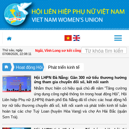
Truy cập nội dung luôn
Thứ sáu, ngày
LHPN xã Tam Ngãi, Vĩnh Long sơ kết công tác Hội và phong trào phụ nữ 6 thán
07/08/2026
,
22:08:12
Hoạt động Hội
Phát triển kinh tế
Hội LHPN Đà Nẵng: Gần 300 nữ tiểu thương hưởng
ứng tham gia chuyển đổi số, kết nối xanh
Nhằm thực hiện có hiệu quả chủ đề năm “Tăng cường
ứng dụng công nghệ thông tin trong hoạt động Hội”, Hội
Liên hiệp Phụ nữ (LHPN) thành phố Đà Nẵng đã tổ chức các hoạt động hỗ
trợ nữ tiểu thương chuyển đổi số, kết nối xanh và phát triển kinh tế tuần
hoàn tại các chợ Tuý Loan (huyện Hòa Vang) và chợ An Hải Bắc (quận
Sơn Trà).