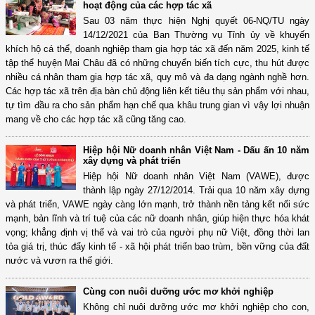
hoạt động của các hợp tác xã
Sau 03 năm thực hiện Nghị quyết 06-NQ/TU ngày
14/12/2021 của Ban Thường vụ Tỉnh ủy về khuyến
khích hộ cá thể, doanh nghiệp tham gia hợp tác xã đến năm 2025, kinh tế
tập thể huyện Mai Châu đã có những chuyển biến tích cực, thu hút được
nhiều cá nhân tham gia hợp tác xã, quy mô và đa dạng ngành nghề hơn.
Các hợp tác xã trên địa bàn chủ động liên kết tiêu thụ sản phẩm với nhau,
tự tìm đầu ra cho sản phẩm hạn chế qua khâu trung gian vì vậy lợi nhuận
mang về cho các hợp tác xã cũng tăng cao.
Hiệp hội Nữ doanh nhân Việt Nam - Dấu ấn 10 năm
xây dựng và phát triển
Hiệp hội Nữ doanh nhân Việt Nam (VAWE), được
thành lập ngày 27/12/2014. Trải qua 10 năm xây dựng
và phát triển, VAWE ngày càng lớn mạnh, trở thành nền tảng kết nối sức
mạnh, bản lĩnh và trí tuệ của các nữ doanh nhân, giúp hiện thực hóa khát
vọng; khẳng định vị thế và vai trò của người phụ nữ Việt, đồng thời lan
tỏa giá trị, thúc đẩy kinh tế - xã hội phát triển bao trùm, bền vững của đất
nước và vươn ra thế giới.
Cùng con nuôi dưỡng ước mơ khởi nghiệp
Không chỉ nuôi dưỡng ước mơ khởi nghiệp cho con,