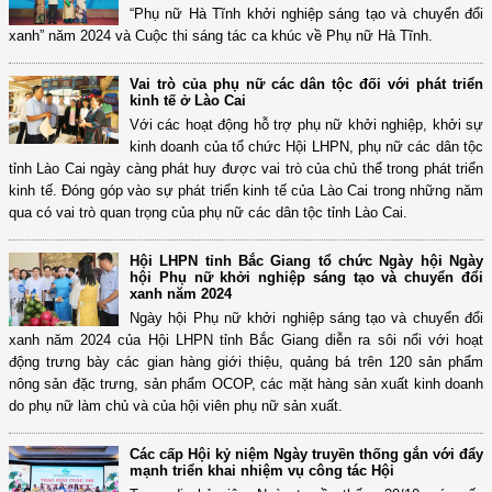
“Phụ nữ Hà Tĩnh khởi nghiệp sáng tạo và chuyển đổi
xanh” năm 2024 và Cuộc thi sáng tác ca khúc về Phụ nữ Hà Tĩnh.
Vai trò của phụ nữ các dân tộc đối với phát triển
kinh tế ở Lào Cai
Với các hoạt động hỗ trợ phụ nữ khởi nghiệp, khởi sự
kinh doanh của tổ chức Hội LHPN, phụ nữ các dân tộc
tỉnh Lào Cai ngày càng phát huy được vai trò của chủ thể trong phát triển
kinh tế. Đóng góp vào sự phát triển kinh tế của Lào Cai trong những năm
qua có vai trò quan trọng của phụ nữ các dân tộc tỉnh Lào Cai.
Hội LHPN tỉnh Bắc Giang tổ chức Ngày hội Ngày
hội Phụ nữ khởi nghiệp sáng tạo và chuyển đổi
xanh năm 2024
Ngày hội Phụ nữ khởi nghiệp sáng tạo và chuyển đổi
xanh năm 2024 của Hội LHPN tỉnh Bắc Giang diễn ra sôi nổi với hoạt
động trưng bày các gian hàng giới thiệu, quảng bá trên 120 sản phẩm
nông sản đặc trưng, sản phẩm OCOP, các mặt hàng sản xuất kinh doanh
do phụ nữ làm chủ và của hội viên phụ nữ sản xuất.
Các cấp Hội kỷ niệm Ngày truyền thống gắn với đẩy
mạnh triển khai nhiệm vụ công tác Hội