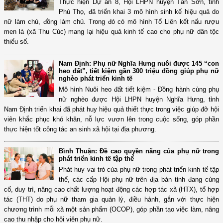
Thực hiện Dự án 8, Hội LHPN huyện Tân Sơn, tỉnh
Phú Thọ, đã triển khai 3 mô hình sinh kế hiệu quả do
nữ làm chủ, đồng làm chủ. Trong đó có mô hình Tổ Liên kết nấu rượu
men lá (xã Thu Cúc) mang lại hiệu quả kinh tế cao cho phụ nữ dân tộc
thiểu số.
Nam Định: Phụ nữ Nghĩa Hưng nuôi được 145 “con
heo đất”, tiết kiệm gần 300 triệu đồng giúp phụ nữ
nghèo phát triển kinh tế
Mô hình Nuôi heo đất tiết kiệm - Đồng hành cùng phụ
nữ nghèo được Hội LHPN huyện Nghĩa Hưng, tỉnh
Nam Định triển khai đã phát huy hiệu quả thiết thực trong việc giúp đỡ hội
viên khắc phục khó khăn, nỗ lực vươn lên trong cuộc sống, góp phần
thực hiện tốt công tác an sinh xã hội tại địa phương.
Bình Thuận: Đề cao quyền năng của phụ nữ trong
phát triển kinh tế tập thể
Phát huy vai trò của phụ nữ trong phát triển kinh tế tập
thể, các cấp Hội phụ nữ trên địa bàn tỉnh đang củng
cố, duy trì, nâng cao chất lượng hoạt động các hợp tác xã (HTX), tổ hợp
tác (THT) do phụ nữ tham gia quản lý, điều hành, gắn với thực hiện
chương trình mỗi xã một sản phẩm (OCOP), góp phần tạo việc làm, nâng
cao thu nhập cho hội viên phụ nữ.