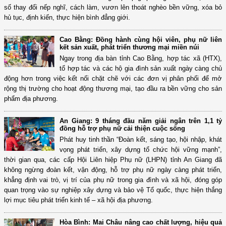
số thay đổi nếp nghĩ, cách làm, vươn lên thoát nghèo bền vững, xóa bỏ
hủ tục, định kiến, thực hiện bình đẳng giới.
Cao Bằng: Đồng hành cùng hội viên, phụ nữ liên
kết sản xuất, phát triển thương mại miền núi
Ngay trong địa bàn tỉnh Cao Bằng, hợp tác xã (HTX),
tổ hợp tác và các hộ gia đình sản xuất ngày càng chủ
động hơn trong việc kết nối chặt chẽ với các đơn vị phân phối để mở
rộng thị trường cho hoạt động thương mại, tạo đầu ra bền vững cho sản
phẩm địa phương.
An Giang: 9 tháng đầu năm giải ngân trên 1,1 tỷ
đồng hỗ trợ phụ nữ cải thiện cuộc sống
Phát huy tinh thần “Đoàn kết, sáng tạo, hội nhập, khát
vọng phát triển, xây dựng tổ chức hội vững mạnh”,
thời gian qua, các cấp Hội Liên hiệp Phụ nữ (LHPN) tỉnh An Giang đã
không ngừng đoàn kết, vận động, hỗ trợ phụ nữ ngày càng phát triển,
khẳng định vai trò, vị trí của phụ nữ trong gia đình và xã hội, đóng góp
quan trọng vào sự nghiệp xây dựng và bảo vệ Tổ quốc, thực hiện thắng
lợi mục tiêu phát triển kinh tế – xã hội địa phương.
Hòa Bình: Mai Châu nâng cao chất lượng, hiệu quả