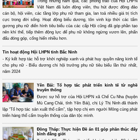
Trong những năm qua, các phong trào của Hội LHPN
Việt Nam đã luôn động viên, thu hút được đông đảo
cán bộ, hội viên, các tầng lớp phụ nữ tham gia, lan toả nhiều giá trị tích
cực trong đời sống. Hoạt động biểu dương, tôn vinh kịp thời các tấm
gương phụ nữ điển hình tiêu biểu của các cấp Hội cũng đã góp phần tạo
nên khí thế, tiếp thêm động lực để phụ nữ không ngừng vươn lên, phấn
đấu đóng góp, cống hiến nhiều hơn.
Tin hoạt động Hội LHPN tỉnh Bắc Ninh
- Ký kết hợp tác hỗ trợ khởi nghiệp xanh và phát huy quyền năng kinh tế
cho phụ nữ - Biểu dương chi hội trưởng phụ nữ tiêu biểu lần thứ nhất,
năm 2024
Yên Bái: Tổ hợp tác phát triển kinh tế từ nghề
truyền thống
Được sự hỗ trợ của Hội LHPN xã Chế Cu Nha (huyện
Mù Cang Chải, tỉnh Yên Bái), chị Lý Thị Ninh đã thành
lập “Tổ hợp tác sản xuất thổ cẩm”, tập hợp chị em người Mông cùng phát
triển hàng thổ cẩm truyền thống của dân tộc mình.
Đồng Tháp: Thực hiện Đề án 01 góp phần thúc đẩy
bình đẳng giới