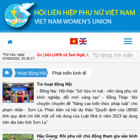
Truy cập nội dung luôn
Thứ sáu, ngày
àn cho hội viên
| Hội LHPN xã Tam Ngãi, Vĩnh Long sơ kết công tác Hội và pho
07/08/2026
,
20:36:18
Hoạt động Hội
Phát triển kinh tế
Tin hoạt động Hội
- Đồng Nai: Hội thảo “Sở hữu trí tuệ - nền tảng phụ nữ
khởi nghiệp, đổi mới sáng tạo” - Đồng Tháp: Nói
chuyện chuyên đề “Nâng cao kiến thức pháp luật” cho
phạm nhân - Sơn La: Phản biện xã hội dự thảo “Quyết định của UBND
tỉnh quy định chi tiết một số nội dung của Luật Nhà ở năm 2023 áp dụng
trên địa bàn tỉnh Sơn La”
Hậu Giang: Khi phụ nữ chủ động tham gia vào kinh