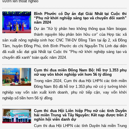
vươn lên thoát nghèo
Bình Phước có Dự án đạt Giải Nhất tại Cuộc thi
“Phụ nữ khởi nghiệp sáng tạo và chuyển đổi xanh”
năm 2024
Dự án “Xử lý phân heo không thông qua hầm biogas
thành nguyên liệu phân bón hữu cơ” của Hợp tác xã
sản xuất nông nghiệp sinh học CNC TM-DV Đồng Tâm tại ấp 2, xã Đồng
Tâm, huyện Đồng Phú, tỉnh Bình Phước do chị Nguyễn Thị Linh đại diện
đã xuất sắc đạt giải Nhất tại Cuộc thi "Phụ nữ khởi nghiệp sáng tạo và
chuyển đổi xanh” toàn quốc năm 2024.
Cụm thi đua miền Đông Nam Bộ: Hỗ trợ 1.353 phụ
nữ vay vốn khởi nghiệp với hơn 56 tỷ đồng
Trong năm 2024, Cụm thi đua Hội LHPN các tỉnh miền
Đông Nam Bộ đã hỗ trợ 1.353 phụ nữ có ý tưởng khởi
nghiệp vay vốn sản xuất kinh doanh, phụ nữ tiếp cận, vay vốn khởi
nghiệp số tiền hơn 56 tỷ đồng.
Cụm thi đua Hội Liên hiệp Phụ nữ các tỉnh Duyên
hải miền Trung và Tây Nguyên: Kết nạp được trên 2
nghìn hội viên danh dự
Cụm thi đua Hội LHPN các tỉnh Duyên hải miền Trung