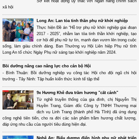
Sơ kết hoạt động ủy thác với Ngân hàng chính sách
xã hội
Long An: Lan tỏa tinh thần phụ nữ khởi nghiệp
Thực hiện Đề án “Hỗ trợ phụ nữ khởi nghiệp giai đoạn
2017 - 2025”, nhằm lan tỏa tinh thần khởi nghiệp, tạo
cơ hội để phụ nữ tự tin, mạnh dạn vươn lên trong cuộc
sống, làm giàu chính đáng. Ban Thường vụ Hội Liên hiệp Phụ nữ tỉnh
Long An tổ chức Ngày Phụ nữ sáng tạo khởi nghiệp năm 2024.
Bồi dưỡng nâng cao năng lực cho cán bộ Hội
- Bình Thuận: Bồi dưỡng nghiệp vụ công tác Hội cho đội ngũ chi hội
trưởng - Tây Ninh: Tập huấn kiến thức kinh tế tập thể
9x Hương Khê đưa trầm hương "cất cánh"
Từ nghề truyền thống của gia đình, chị Nguyễn Thị
Huyền Trang, Giám đốc Công ty TNHH Thương mại
dịch vụ Linh Trang (thành phố Hà Tĩnh) đã ứng dụng
công nghệ tiên tiến, cho ra đời các sản phẩm trầm hương chất lượng,
đáp ứng nhu cầu của người tiêu dùng hiện đại.
Nghệ An: Biểu dương điển hình phụ nữ phát triển