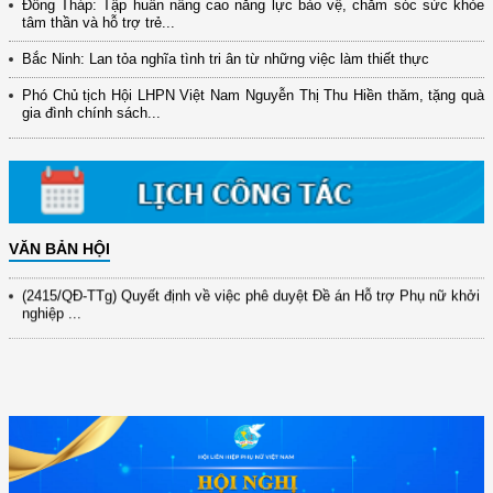
Đồng Tháp: Tập huấn nâng cao năng lực bảo vệ, chăm sóc sức khỏe
tâm thần và hỗ trợ trẻ...
(12/TB-HĐKH) V/v đăng ký, đề xuất nhiệm vụ Khoa học, công nghệ và
Bắc Ninh: Lan tỏa nghĩa tình tri ân từ những việc làm thiết thực
đổi mới ...
Phó Chủ tịch Hội LHPN Việt Nam Nguyễn Thị Thu Hiền thăm, tặng quà
(898/KH/ĐCT) Kế hoạch thực hiện Quyết định số 2415/QĐ-TTg ngày
gia đình chính sách...
31/10/2025 ...
(417/QĐ-BNNMT) Quyết định phê duyệt Chương trình mục tiêu quốc gia
xây dựng ...
(891/KH-ĐCT) Kế hoạch thực hiện Nghị quyết số 72-NQ/TW ngày
9/9/2025 của Bộ ...
VĂN BẢN HỘI
(2415/QĐ-TTg) Quyết định về việc phê duyệt Đề án Hỗ trợ Phụ nữ khởi
nghiệp ...