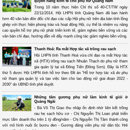
quyền năng kinh tế cho phụ nữ Quảng Nam
Trong 10 năm thực hiện Chỉ thị số 40-CT/TW ngày
22/11/2014, Hội LHPN tỉnh Quảng Nam đã ban hành
hơn 40 văn bản đôn đốc chỉ đạo các cấp Hội phụ nữ trên địa bàn tỉnh lồng
ghép với thực hiện phong trào và hoạt động Hội, cụ thể là nhiệm vụ nâng
cao quyền hỗ trợ phụ nữ phát triển kinh tế, giảm nghèo bền vững và các
văn bản chỉ đạo, hướng dẫn về đẩy mạnh công tác giảm nghèo bền vững.
Thanh Hoá: Ra mắt Hợp tác xã trồng rau sạch
Hội LHPN tỉnh Thanh Hoá vừa chỉ đạo ra mắt Hợp tác
xã (HTX) trồng rau sạch Nhuận Thạch do phụ nữ tham
gia quản lý tại xã Đông Tiến (Đông Sơn). Đây là HTX
thứ 5 được Hội LHPN tỉnh hỗ trợ theo Đề án “Hỗ trợ hợp tác xã do phụ
nữ tham gia quản lý và tạo việc làm cho lao động nữ giai đoạn 2022 -
2030” do UBND tỉnh phê duyệt.
Những tấm gương phụ nữ làm kinh tế giỏi ở
Quảng Ngãi
- Bà Võ Thị Giao thu nhập ổn định nhờ liên kết trồng
rau hẹ sạch hữu cơ - Chị Nguyễn Thị Loan phát triển
mực tẩm doanh thu trên 1 tỷ đồng/năm - Chị Nguyễn Thị Tâm thành công
với mô hình nuôi ốc bươu đen - Gương đảng viên phụ nữ dân tộc Hrê