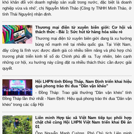
khó khăn đối với doanh nghiệp sản xuất trong nước, đặc biệt là doanh
nghiệp vừa và nhỏ”, chị Nguyễn Minh Thảo (Công ty TNHH Minh Thảo, ở
tỉnh Thái Nguyên) nhận định.
Thương mại điện tử xuyên biên giới: Cơ hội và
thách thức - Bài 1: Sức hút từ hàng hóa siêu rẻ
Thương mại điện tử xuyên biên giới đang là xu hướng
bùng nổ mạnh mẽ tại nhiều quốc gia. Tại Việt Nam,
đây cũng là lĩnh vực được đánh giá có nhiều tiềm năng và phù hợp chủ
trương phát triển kinh tế số do Chính phủ đề ra. Tuy nhiên, bên cạnh
những cơ hội, xu hướng này cũng đặt ra nhiều thách thức cần được giải
quyết.
Hội LHPN tỉnh Đồng Tháp, Nam Định triển khai hiệu
quả phong trào thi đua “Dân vận khéo”
- Đồng Tháp: Trao giải thưởng “Dân vận khéo” tỉnh
Đồng Tháp lần thứ nhất - Nam Định: Hiệu quả phong trào thi đua “Dân vận
khéo” trong các cấp Hội
Liên minh Hợp tác xã Việt Nam tiếp tục phối hợp
chặt chẽ cùng Hội LHPN Việt Nam triển khai Đề án
01
Ông Nguyễn Mạnh Cường, Phó Chủ tịch Liên minh