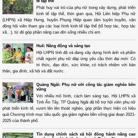
tế tập thể
Phát huy vai trò của phụ nữ trong xây dựng, phát triển
kinh tế tập thể, thời gian qua, Hội Liên hiệp Phụ nữ
(LHPN) xã Hiệp Hưng, huyện Phụng Hiệp quan tâm tuyên truyền, vận
động hội viên tham gia các loại hình kinh tế tập thể (tổ hợp tác, hợp tác
xã…), từ đó góp phần nâng cao đời sống nhiều chị em.
Huế: Năng động và sáng tạo
Hội LHPN tỉnh đã và đang xây dựng hình ảnh và phẩm
chất người phụ nữ đáp ứng yêu cầu thời đại mới: Có
tri thức, đạo đức, sức khỏe; có trách nhiệm với bản
thân, gia đình, xã hội và đất nước.
Quảng Ngãi: Phụ nữ với công tác giảm nghèo bền
vững
Với nhiều mô hình, cách làm sáng tạo, Hội LHPN xã
Tịnh Ấn Tây, TP Quảng Ngãi đã hỗ trợ hội viên phụ nữ
phát triển kinh tế, vươn lên lên thoát nghèo, góp phần thực hiện có hiệu
quả Chương trình mục tiêu quốc gia giảm nghèo bền vững giai đoạn 2021-
2025 của thành phố.
Tín dụng chính sách xã hội đồng hành nâng cao