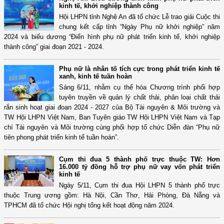
kinh tế, khởi nghiệp thành công
Hội LHPN tỉnh Nghệ An đã tổ chức Lễ trao giải Cuộc thi
chung kết cấp tỉnh “Ngày Phụ nữ khởi nghiệp” năm
2024 và biểu dương “Điển hình phụ nữ phát triển kinh tế, khởi nghiệp
thành công” giai đoạn 2021 - 2024.
Phụ nữ là nhân tố tích cực trong phát triển kinh tế
xanh, kinh tế tuần hoàn
Sáng 6/11, nhằm cụ thể hóa Chương trình phối hợp
tuyên truyền về quản lý chất thải, phân loại chất thải
rắn sinh hoạt giai đoạn 2024 - 2027 của Bộ Tài nguyên & Môi trường và
TW Hội LHPN Việt Nam, Ban Tuyên giáo TW Hội LHPN Việt Nam và Tạp
chí Tài nguyên và Môi trường cùng phối hợp tổ chức Diễn đàn “Phụ nữ
tiên phong phát triển kinh tế tuần hoàn”.
Cụm thi đua 5 thành phố trực thuộc TW: Hơn
16.000 tỷ đồng hỗ trợ phụ nữ vay vốn phát triển
kinh tế
Ngày 5/11, Cụm thi đua Hội LHPN 5 thành phố trực
thuộc Trung ương gồm: Hà Nội, Cần Thơ, Hải Phòng, Đà Nẵng và
TPHCM đã tổ chức Hội nghị tổng kết hoạt động năm 2024.