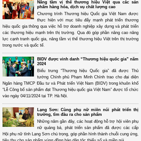
Nâng tầm vị thế thương hiệu Việt qua các sản
phẩm hàng hóa, dịch vụ chất lượng cao
Chương trình Thương hiệu Quốc gia Việt Nam được
thực hiện với mục tiêu đẩy mạnh phát triển thương
hiệu quốc gia thông qua việc hỗ trợ doanh nghiệp xây dựng và phát triển
các thương hiệu mạnh trên thị trường. Qua đó góp phần nâng cao năng
lực cạnh tranh quốc gia, nâng tầm vị thế thương hiệu Việt trên thị trường
trong nước và quốc tế.
BIDV được vinh danh “Thương hiệu quốc gia” năm
2024
Biểu trưng “Thương hiệu Quốc gia” đã được Thủ
tướng Chính phủ Phạm Minh Chính trao cho đại diện
Ngân hàng TMCP Đầu tư và Phát triển Việt Nam (BIDV) trong khuôn khổ
“Lễ Công bố sản phẩm đạt Thương hiệu quốc gia Việt Nam” được tổ chức
vào ngày 04/11/2024 tại TP. Hà Nội.
Lạng Sơn: Cùng phụ nữ miền núi phát triển thị
trường, tìm đầu ra cho sản phẩm
Những năm gần đây, các hoạt động hỗ trợ hội viên phụ
nữ quảng bá, phát triển sản phẩm đã được các cấp
Hội phụ nữ tỉnh Lạng Sơn chú trọng, góp phần hình thành chuỗi cung ứng,
tiêu thụ cho sản phẩm vùng đồng bào dân tộc thiểu số và miền núi.