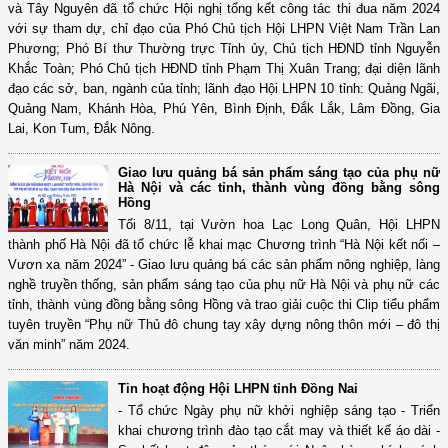
và Tây Nguyên đã tổ chức Hội nghị tổng kết công tác thi đua năm 2024
với sự tham dự, chỉ đạo của Phó Chủ tịch Hội LHPN Việt Nam Trần Lan
Phương; Phó Bí thư Thường trực Tỉnh ủy, Chủ tịch HĐND tỉnh Nguyễn
Khắc Toàn; Phó Chủ tịch HĐND tỉnh Phạm Thị Xuân Trang; đại diện lãnh
đạo các sở, ban, ngành của tỉnh; lãnh đạo Hội LHPN 10 tỉnh: Quảng Ngãi,
Quảng Nam, Khánh Hòa, Phú Yên, Bình Định, Đắk Lắk, Lâm Đồng, Gia
Lai, Kon Tum, Đắk Nông.
Giao lưu quảng bá sản phẩm sáng tạo của phụ nữ
Hà Nội và các tỉnh, thành vùng đồng bằng sông
Hồng
Tối 8/11, tại Vườn hoa Lạc Long Quân, Hội LHPN
thành phố Hà Nội đã tổ chức lễ khai mạc Chương trình “Hà Nội kết nối –
Vươn xa năm 2024” - Giao lưu quảng bá các sản phẩm nông nghiệp, làng
nghề truyền thống, sản phẩm sáng tạo của phụ nữ Hà Nội và phụ nữ các
tỉnh, thành vùng đồng bằng sông Hồng và trao giải cuộc thi Clip tiểu phẩm
tuyên truyền “Phụ nữ Thủ đô chung tay xây dựng nông thôn mới – đô thị
văn minh” năm 2024.
Tin hoạt động Hội LHPN tỉnh Đồng Nai
- Tổ chức Ngày phụ nữ khởi nghiệp sáng tạo - Triển
khai chương trình đào tạo cắt may và thiết kế áo dài -