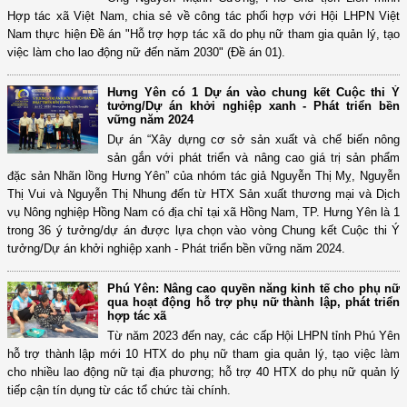
Hợp tác xã Việt Nam, chia sẻ về công tác phối hợp với Hội LHPN Việt
Nam thực hiện Đề án "Hỗ trợ hợp tác xã do phụ nữ tham gia quản lý, tạo
việc làm cho lao động nữ đến năm 2030" (Đề án 01).
Hưng Yên có 1 Dự án vào chung kết Cuộc thi Ý
tưởng/Dự án khởi nghiệp xanh - Phát triển bền
vững năm 2024
Dự án “Xây dựng cơ sở sản xuất và chế biến nông
sản gắn với phát triển và nâng cao giá trị sản phẩm
đặc sản Nhãn lồng Hưng Yên” của nhóm tác giả Nguyễn Thị Mỵ, Nguyễn
Thị Vui và Nguyễn Thị Nhung đến từ HTX Sản xuất thương mại và Dịch
vụ Nông nghiệp Hồng Nam có địa chỉ tại xã Hồng Nam, TP. Hưng Yên là 1
trong 36 ý tưởng/dự án được lựa chọn vào vòng Chung kết Cuộc thi Ý
tưởng/Dự án khởi nghiệp xanh - Phát triển bền vững năm 2024.
Phú Yên: Nâng cao quyền năng kinh tế cho phụ nữ
qua hoạt động hỗ trợ phụ nữ thành lập, phát triển
hợp tác xã
Từ năm 2023 đến nay, các cấp Hội LHPN tỉnh Phú Yên
hỗ trợ thành lập mới 10 HTX do phụ nữ tham gia quản lý, tạo việc làm
cho nhiều lao động nữ tại địa phương; hỗ trợ 40 HTX do phụ nữ quản lý
tiếp cận tín dụng từ các tổ chức tài chính.