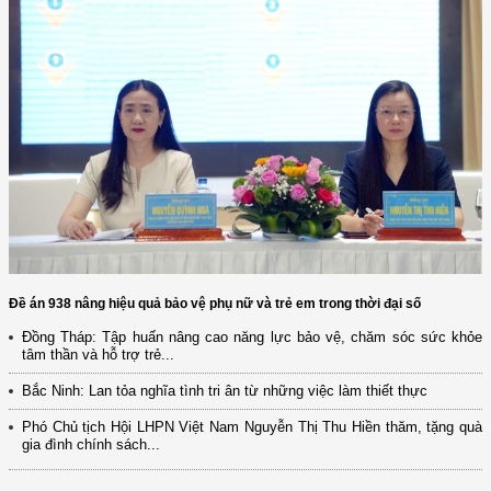
Đề án 938 nâng hiệu quả bảo vệ phụ nữ và trẻ em trong thời đại số
Đồng Tháp: Tập huấn nâng cao năng lực bảo vệ, chăm sóc sức khỏe
(12/TB-HĐKH) V/v đăng ký, đề xuất nhiệm vụ Khoa học, công nghệ và
tâm thần và hỗ trợ trẻ...
đổi mới ...
Bắc Ninh: Lan tỏa nghĩa tình tri ân từ những việc làm thiết thực
(898/KH/ĐCT) Kế hoạch thực hiện Quyết định số 2415/QĐ-TTg ngày
31/10/2025 ...
Phó Chủ tịch Hội LHPN Việt Nam Nguyễn Thị Thu Hiền thăm, tặng quà
gia đình chính sách...
(417/QĐ-BNNMT) Quyết định phê duyệt Chương trình mục tiêu quốc gia
xây dựng ...