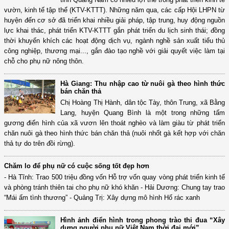
vườn, kinh tế tập thể (KTV-KTTT). Những năm qua, các cấp Hội LHPN từ
huyện đến cơ sở đã triển khai nhiều giải pháp, tập trung, huy động nguồn
lực khai thác, phát triển KTV-KTTT gắn phát triển du lịch sinh thái; đồng
thời khuyến khích các hoạt động dịch vụ, ngành nghề sản xuất tiểu thủ
công nghiệp, thương mại..., gắn đào tạo nghề với giải quyết việc làm tại
chỗ cho phụ nữ nông thôn.
Hà Giang: Thu nhập cao từ nuôi gà theo hình thức
bán chăn thả
Chị Hoàng Thị Hành, dân tộc Tày, thôn Trung, xã Bằng
Lang, huyện Quang Bình là một trong những tấm
gương điển hình của xã vươn lên thoát nghèo và làm giàu từ phát triển
chăn nuôi gà theo hình thức bán chăn thả (nuôi nhốt gà kết hợp với chăn
thả tự do trên đồi rừng).
Chăm lo để phụ nữ có cuộc sống tốt đẹp hơn
- Hà Tĩnh: Trao 500 triệu đồng vốn Hỗ trợ vốn quay vòng phát triển kinh tế
và phòng tránh thiên tai cho phụ nữ khó khăn - Hải Dương: Chung tay trao
“Mái ấm tình thương” - Quảng Trị: Xây dựng mô hình Hố rác xanh
Hình ảnh điển hình trong phong trào thi đua “Xây
dựng người phụ nữ Việt Nam thời đại mới”