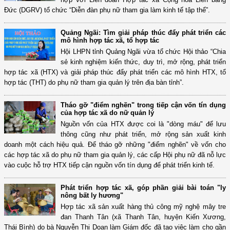
Đức (DGRV) tổ chức “Diễn đàn phụ nữ tham gia làm kinh tế tập thể”.
Quảng Ngãi: Tìm giải pháp thúc đẩy phát triển các
mô hình hợp tác xã, tổ hợp tác
Hội LHPN tỉnh Quảng Ngãi vừa tổ chức Hội thảo “Chia
sẻ kinh nghiệm kiến thức, duy trì, mở rộng, phát triển
hợp tác xã (HTX) và giải pháp thúc đẩy phát triển các mô hình HTX, tổ
hợp tác (THT) do phụ nữ tham gia quản lý trên địa bàn tỉnh”.
Tháo gỡ "điểm nghẽn" trong tiếp cận vốn tín dụng
của hợp tác xã do nữ quản lý
Nguồn vốn của HTX được coi là "dòng máu" để lưu
thông cũng như phát triển, mở rộng sản xuất kinh
doanh một cách hiệu quả. Để tháo gỡ những "điểm nghẽn" về vốn cho
các hợp tác xã do phụ nữ tham gia quản lý, các cấp Hội phụ nữ đã nỗ lực
vào cuộc hỗ trợ HTX tiếp cận nguồn vốn tín dụng để phát triển kinh tế.
Phát triển hợp tác xã, góp phần giải bài toán "ly
nông bất ly hương"
Hợp tác xã sản xuất hàng thủ công mỹ nghệ mây tre
đan Thanh Tân (xã Thanh Tân, huyện Kiến Xương,
Thái Bình) do bà Nguyễn Thị Doan làm Giám đốc đã tạo việc làm cho gần