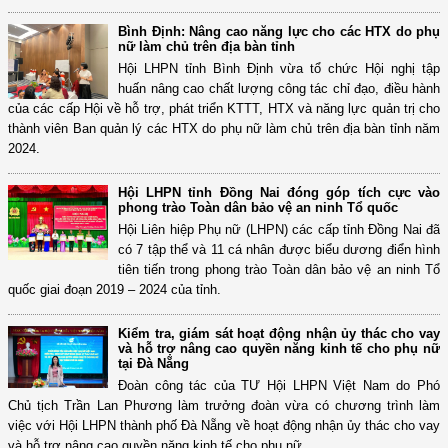
Bình Định: Nâng cao năng lực cho các HTX do phụ
nữ làm chủ trên địa bàn tỉnh
Hội LHPN tỉnh Bình Định vừa tổ chức Hội nghị tập
huấn nâng cao chất lượng công tác chỉ đạo, điều hành
của các cấp Hội về hỗ trợ, phát triển KTTT, HTX và năng lực quản trị cho
thành viên Ban quản lý các HTX do phụ nữ làm chủ trên địa bàn tỉnh năm
2024.
Hội LHPN tỉnh Đồng Nai đóng góp tích cực vào
phong trào Toàn dân bảo vệ an ninh Tổ quốc
Hội Liên hiệp Phụ nữ (LHPN) các cấp tỉnh Đồng Nai đã
có 7 tập thể và 11 cá nhân được biểu dương điển hình
tiên tiến trong phong trào Toàn dân bảo vệ an ninh Tổ
quốc giai đoạn 2019 – 2024 của tỉnh.
Kiểm tra, giám sát hoạt động nhận ủy thác cho vay
và hỗ trợ nâng cao quyền năng kinh tế cho phụ nữ
tại Đà Nẵng
Đoàn công tác của TƯ Hội LHPN Việt Nam do Phó
Chủ tịch Trần Lan Phương làm trưởng đoàn vừa có chương trình làm
việc với Hội LHPN thành phố Đà Nẵng về hoạt động nhận ủy thác cho vay
và hỗ trợ nâng cao quyền năng kinh tế cho phụ nữ.