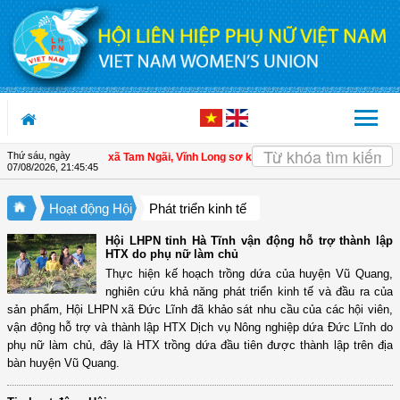
Truy cập nội dung luôn
Thứ sáu, ngày
| Hội LHPN xã Tam Ngãi, Vĩnh Long sơ kết công tác Hội và phong trào phụ nữ 6
07/08/2026
,
21:45:47
Hoạt động Hội
Phát triển kinh tế
Hội LHPN tỉnh Hà Tĩnh vận động hỗ trợ thành lập
HTX do phụ nữ làm chủ
Thực hiện kế hoạch trồng dứa của huyện Vũ Quang,
nghiên cứu khả năng phát triển kinh tế và đầu ra của
sản phẩm, Hội LHPN xã Đức Lĩnh đã khảo sát nhu cầu của các hội viên,
vận động hỗ trợ và thành lập HTX Dịch vụ Nông nghiệp dứa Đức Lĩnh do
phụ nữ làm chủ, đây là HTX trồng dứa đầu tiên được thành lập trên địa
bàn huyện Vũ Quang.