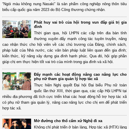
“Ngói màu không nung Nasaki” là sản phẩm công nghiệp nông thôn tiêu
biểu cấp quốc gia năm 2023 do Bộ Công thương chứng nhận.
Phát huy vai trò của hội trong vun đắp giá trị gia
đình
Thời gian qua, hội LHPN các cấp trên địa bàn tỉnh
thường xuyên đẩy mạnh công tác tuyên truyền, nâng
cao nhận thức cho hội viên về các chủ trương của Đảng, chính sách,
pháp luật của Nhà nước, các văn bản pháp luật liên quan đến gia đình;
kiến thức, kỹ năng xây dựng gia đình hạnh phúc. Qua đó, hội góp phần
giúp chị em thực hiện tốt vai trò của mình trong gia đình và xã hội.
Đẩy mạnh các hoạt động nâng cao năng lực cho
phụ nữ tham gia quản lý hợp tác xã
Thực hiện Nghị quyết Đại hội Đại biểu Phụ nữ toàn
quốc lần thứ XIII, thời gian qua, các cấp Hội LHPN tại
nhiều địa phương đã tích cực triển khai các hoạt động hỗ trợ hợp tác xã
có phụ nữ tham gia quản lý, nâng cao năng lực cho chị em để phát triển
hợp tác xã.
Mở đường cho thổ cẩm xứ Nghệ đi xa
Không chỉ phát triển ở bản làng, Hợp tác xã (HTX) làng