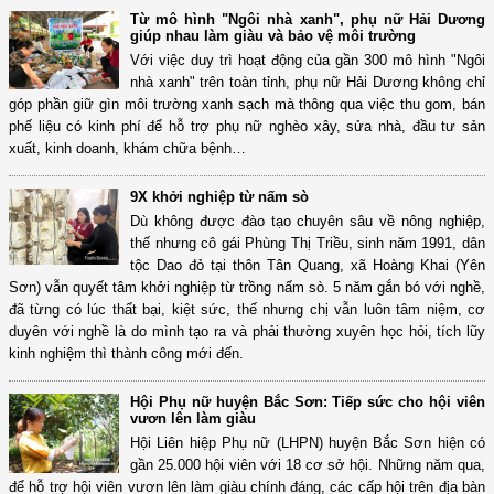
Từ mô hình "Ngôi nhà xanh", phụ nữ Hải Dương
giúp nhau làm giàu và bảo vệ môi trường
Với việc duy trì hoạt động của gần 300 mô hình "Ngôi
nhà xanh" trên toàn tỉnh, phụ nữ Hải Dương không chỉ
góp phần giữ gìn môi trường xanh sạch mà thông qua việc thu gom, bán
phế liệu có kinh phí để hỗ trợ phụ nữ nghèo xây, sửa nhà, đầu tư sản
xuất, kinh doanh, khám chữa bệnh…
9X khởi nghiệp từ nấm sò
Dù không được đào tạo chuyên sâu về nông nghiệp,
thế nhưng cô gái Phùng Thị Triều, sinh năm 1991, dân
tộc Dao đỏ tại thôn Tân Quang, xã Hoàng Khai (Yên
Sơn) vẫn quyết tâm khởi nghiệp từ trồng nấm sò. 5 năm gắn bó với nghề,
đã từng có lúc thất bại, kiệt sức, thế nhưng chị vẫn luôn tâm niệm, cơ
duyên với nghề là do mình tạo ra và phải thường xuyên học hỏi, tích lũy
kinh nghiệm thì thành công mới đến.
Hội Phụ nữ huyện Bắc Sơn: Tiếp sức cho hội viên
vươn lên làm giàu
Hội Liên hiệp Phụ nữ (LHPN) huyện Bắc Sơn hiện có
gần 25.000 hội viên với 18 cơ sở hội. Những năm qua,
để hỗ trợ hội viên vươn lên làm giàu chính đáng, các cấp hội trên địa bàn