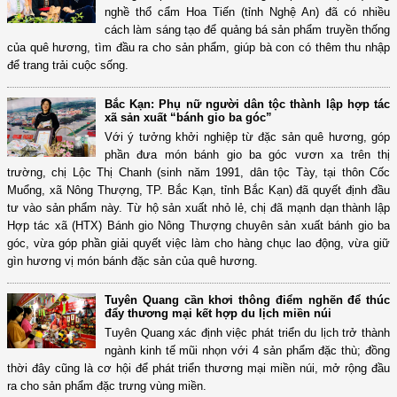
nghề thổ cẩm Hoa Tiến (tỉnh Nghệ An) đã có nhiều
cách làm sáng tạo để quảng bá sản phẩm truyền thống
của quê hương, tìm đầu ra cho sản phẩm, giúp bà con có thêm thu nhập
để trang trải cuộc sống.
Bắc Kạn: Phụ nữ người dân tộc thành lập hợp tác
xã sản xuất “bánh gio ba góc”
Với ý tưởng khởi nghiệp từ đặc sản quê hương, góp
phần đưa món bánh gio ba góc vươn xa trên thị
trường, chị Lộc Thị Chanh (sinh năm 1991, dân tộc Tày, tại thôn Cốc
Muổng, xã Nông Thượng, TP. Bắc Kạn, tỉnh Bắc Kạn) đã quyết định đầu
tư vào sản phẩm này. Từ hộ sản xuất nhỏ lẻ, chị đã mạnh dạn thành lập
Hợp tác xã (HTX) Bánh gio Nông Thượng chuyên sản xuất bánh gio ba
góc, vừa góp phần giải quyết việc làm cho hàng chục lao động, vừa giữ
gìn hương vị món bánh đặc sản của quê hương.
Tuyên Quang cần khơi thông điểm nghẽn để thúc
đẩy thương mại kết hợp du lịch miền núi
Tuyên Quang xác định việc phát triển du lịch trở thành
ngành kinh tế mũi nhọn với 4 sản phẩm đặc thù; đồng
thời đây cũng là cơ hội để phát triển thương mại miền núi, mở rộng đầu
ra cho sản phẩm đặc trưng vùng miền.