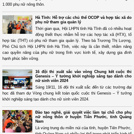
1.000 phụ nữ nông thôn.
Hà Tĩnh: Hỗ trợ các chủ thể OCOP và hợp tác xã do
phụ nữ tham gia quản lý
Thời gian qua, Hội LHPN tỉnh Hà Tĩnh đã có nhiều hoạt
động thiết thực nhằm hỗ trợ các hợp tác xã (HTX), tổ
hợp tác (THT) có phụ nữ tham gia quản lý. Theo bà Trương Thị Lượng,
Phó Chủ tịch Hội LHPN tỉnh Hà Tĩnh, việc này là cần thiết, nhằm nâng
cao quyền năng của phụ nữ trong lĩnh vực kinh tế, xây dựng gia đình
hạnh phúc bền vững.
16 đội thi xuất sắc vào vòng Chung kết cuộc thi
Genesis – Ý tưởng khởi nghiệp sáng tạo dành cho
nữ sinh viên 2024
Sáng 19/11, 16 đội thi xuất sắc đến từ các trường đại
học đã tham dự Vòng chung kết toàn quốc cuộc thi Genesis – Ý tưởng
khởi nghiệp sáng tạo dành cho nữ sinh viên 2024.
Đào tạo nghề, giải quyết việc làm tại chỗ cho phụ
nữ nông thôn ở huyện Tiên Phước, tỉnh Quảng
Nam
Là vùng trung du miền núi của tỉnh, huyện Tiên Phước,
tỉnh Quảng Nam có nhiều lợi thế trong phát triển kinh tế