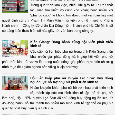
Trong quá trình làm việc, nhiều khi giấy tờ lưu trữ thất
lạc, việc tìm kiếm vô cùng khó khăn; hoặc nhiều khi
“phải bỏ cuộc” vì không tìm được một văn bản hay một
quyết định cũ, chị Phạm Thị Minh Vân - hội viên phụ nữ, Trưởng Phòng
Hành chính - Công ty Cổ phần Đại Đồng Tiến, Thành phố Hồ Chí Minh đã
có sáng kiến thực hiện số hóa giấy tờ, văn bản trong công ty.
Kiên Giang: Đồng hành cùng hội viên phát triển
kinh tế
Các cấp hội liên hiệp phụ nữ trong tỉnh Kiên Giang triển
khai nhiều giải pháp đồng hành giúp hội viên phụ nữ
phát triển kinh tế, vươn lên trong cuộc sống, góp phần thực hiện chương
trình mục tiêu giảm nghèo bền vững ở địa phương.
Hội liên hiệp phụ nữ huyện Lạc Sơn: Huy động
nguồn lực hỗ trợ phụ nữ phát triển kinh tế
Nhằm khuyến khích phụ nữ hỗ trợ nhau phát triển kinh
tế, thành lập các mô hình kinh tế tập thể do phụ nữ
làm chủ, Hội LHPN huyện Lạc Sơn đã chủ động huy động nguồn lực, từ
đó đồng hành, hỗ trợ thành lập nhiều mô hình kinh tế tập thể do phụ nữ
quản lý phát huy hiệu quả tích cực.