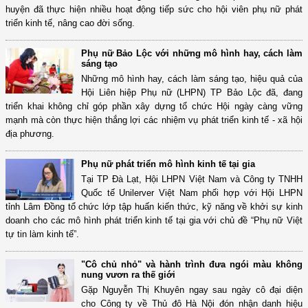
huyện đã thực hiện nhiều hoạt động tiếp sức cho hội viên phụ nữ phát
triển kinh tế, nâng cao đời sống.
Phụ nữ Bảo Lộc với những mô hình hay, cách làm
sáng tạo
Những mô hình hay, cách làm sáng tạo, hiệu quả của
Hội Liên hiệp Phụ nữ (LHPN) TP Bảo Lộc đã, đang
triển khai không chỉ góp phần xây dựng tổ chức Hội ngày càng vững
mạnh mà còn thực hiện thắng lợi các nhiệm vụ phát triển kinh tế - xã hội
địa phương.
Phụ nữ phát triển mô hình kinh tế tại gia
Tại TP Đà Lạt, Hội LHPN Việt Nam và Công ty TNHH
Quốc tế Unilerver Việt Nam phối hợp với Hội LHPN
tỉnh Lâm Đồng tổ chức lớp tập huấn kiến thức, kỹ năng về khởi sự kinh
doanh cho các mô hình phát triển kinh tế tại gia với chủ đề “Phụ nữ Việt
tự tin làm kinh tế”.
"Cô chủ nhỏ" và hành trình đưa ngói màu không
nung vươn ra thế giới
Gặp Nguyễn Thị Khuyên ngay sau ngày cô đại diện
cho Công ty về Thủ đô Hà Nội đón nhận danh hiệu