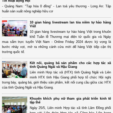
Tin hoạt động Hội
- Quảng Nam: "Tạp hóa 0 đồng" - Lan toả yêu thương - Long An: Tập
huấn sản xuất nông nghiệp hữu cơ
10 gian hàng livestream lan tỏa niềm tự hào hàng
Việt
10 gian hàng livestream tự hào hàng Việt trong khuôn
khổ Tuần lễ Thương mại điện tử quốc gia và Ngày
mua sắm trực tuyến Việt Nam - Online Friday 2024 được kỳ vọng là
bước nhảy vọt, mở ra những cánh cửa mới để hàng Việt tiếp cận thị
trường quốc tế.
Kết nối, quảng bá sản phẩm cho các hợp tác xã
tỉnh Quảng Ngãi và Hậu Giang
Liên minh Hợp tác xã (HTX) tỉnh Quảng Ngãi và Liên
minh HTX tỉnh Hậu Giang phối hợp tổ chức Hội nghị
trưng bày, quảng bá, giới thiệu sản phẩm, kết nối cung cầu giữa các HTX
của tỉnh Quảng Ngãi và Hậu Giang.
Khuyến khích phụ nữ tham gia phát triển kinh tế
tập thể
Ngày 25/5, Liên minh Hợp tác xã tỉnh Lâm Đồng phối
hợp với Liên đoàn Hợp tác xã Cộng hòa Liên bang