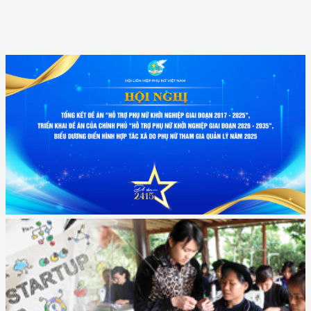
(12/TB-HĐKH) V/v đăng ký, đề xuất nhiệm vụ Khoa học, công nghệ và
đổi mới ...
(898/KH/ĐCT) Kế hoạch thực hiện Quyết định số 2415/QĐ-TTg ngày
31/10/2025 ...
(417/QĐ-BNNMT) Quyết định phê duyệt Chương trình mục tiêu quốc gia
xây dựng ...
(891/KH-ĐCT) Kế hoạch thực hiện Nghị quyết số 72-NQ/TW ngày
9/9/2025 của Bộ ...
(2415/QĐ-TTg) Quyết định về việc phê duyệt Đề án Hỗ trợ Phụ nữ khởi
nghiệp ...