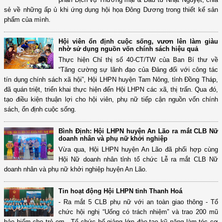
sẻ về những ấp ủ khi ứng dụng hội họa Đông Dương trong thiết kế sản
phẩm của mình.
Hội viên ổn định cuộc sống, vươn lên làm giàu
nhờ sử dụng nguồn vốn chính sách hiệu quả
Thực hiện Chỉ thị số 40-CT/TW của Ban Bí thư về
“Tăng cường sự lãnh đạo của Đảng đối với công tác
tín dụng chính sách xã hội”, Hội LHPN huyện Tam Nông, tỉnh Đồng Tháp,
đã quán triệt, triển khai thực hiện đến Hội LHPN các xã, thị trấn. Qua đó,
tạo điều kiện thuận lợi cho hội viên, phụ nữ tiếp cận nguồn vốn chính
sách, ổn định cuộc sống.
Bình Định: Hội LHPN huyện An Lão ra mắt CLB Nữ
doanh nhân và phụ nữ khởi nghiệp
Vừa qua, Hội LHPN huyện An Lão đã phối hợp cùng
Hội Nữ doanh nhân tỉnh tổ chức Lễ ra mắt CLB Nữ
doanh nhân và phụ nữ khởi nghiệp huyện An Lão.
Tin hoạt động Hội LHPN tỉnh Thanh Hoá
- Ra mắt 5 CLB phụ nữ với an toàn giao thông - Tổ
chức hội nghị “Uống có trách nhiệm” và trao 200 mũ
bảo hiểm cho trẻ em - Tổ chức bế giảng lớp đào tạo kỹ năng làm tóc cơ