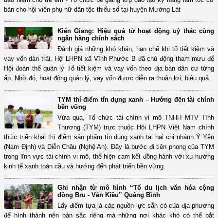
bản cho hội viên phụ nữ dân tộc thiểu số tại huyện Mường Lát
Kiên Giang: Hiệu quả từ hoạt động uỷ thác cùng
ngân hàng chính sách
Đánh giá những khó khăn, hạn chế khi tổ tiết kiệm và
vay vốn dàn trải, Hội LHPN xã Vĩnh Phước B đã chủ động tham mưu để
Hội đoàn thể quản lý Tổ tiết kiệm và vay vốn theo địa bàn dân cư từng
ấp. Nhờ đó, hoạt động quản lý, vay vốn được diễn ra thuận lợi, hiệu quả.
TYM thí điểm tín dụng xanh – Hướng đến tài chính
bền vững
Vừa qua, Tổ chức tài chính vi mô TNHH MTV Tình
Thương (TYM) trực thuộc Hội LHPN Việt Nam chính
thức triển khai thí điểm sản phẩm tín dụng xanh tại hai chi nhánh Ý Yên
(Nam Định) và Diễn Châu (Nghệ An). Đây là bước đi tiên phong của TYM
trong lĩnh vực tài chính vi mô, thể hiện cam kết đồng hành với xu hướng
kinh tế xanh toàn cầu và hướng đến phát triển bền vững.
Ghi nhận từ mô hình “Tổ du lịch văn hóa cộng
đồng Bru - Vân Kiều” Quảng Bình
Lấy điểm tựa là các nguồn lực sẵn có của địa phương
để hình thành nên bản sắc riêng mà những nơi khác khó có thể bắt