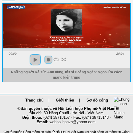
00:00
-20:04
Những người Kể sử: Anh hùng, liệt sĩ Hoàng Ngân: Ngọn lửa cách
mạng kiên trung
Trang chủ
Giới thiệu
Sơ đồ cổng
©Bản quyền thuộc về Hội Liên hiệp Phụ nữ Việt Nam
Địa chỉ: 39 Hàng Chuối - Hà Nội - Việt Nam
Điện thoại:
(024) 39718157 -
Fax:
(024) 39713143 -
Email:
webhoilhpnvn@yahoo.com
Ghi rõ nguồn Cổng thông tin điện tử Hội LHPN Việt Nam khi phát hành lại thông tin Cổng