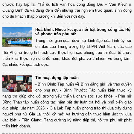
chước hay lặp lại; “Tổ du lịch văn hoá cộng đồng Bru – Vân Kiều” ở
Quảng Bình đã và đang đem đến những trải nghiệm trực quan, sinh động
cho du khách thập phương khi đến với nơi đây.
Hoà Bình: Nhiều kết quả nổi bật trong công tác Hội
và phong trào phụ nữ
Trong thời gian qua, dưới sự lãnh đạo của Tỉnh ủy, sự
chỉ đạo của Trung ương Hội LHPN Việt Nam, các cấp
Hội Phụ nữ trong tỉnh tích cực thực hiện các phong trào thi đua, tổ chức
triển khai thực hiện chủ đề năm, khâu đột phá và 3 nhiệm vụ trọng tâm,
đạt nhiều kết quả tích cực.
Tin hoạt động tập huấn
- Bình Định: Tập huấn về Bình đẳng giới và trao quyền
cho phụ nữ. - Bình Phước: Tập huấn kiến thức kỹ
năng trợ giúp cho đối tượng yếu thế và chăm sóc sức khỏe. - Phụ nữ
Đồng Tháp tập huấn công tác nắm bắt dư luận xã hội và phổ biến giáo
dục pháp luật năm 2025. - Gia Lai: Tập huấn phong trào thi đua xây dựng
người phụ nữ Gia Lai thời kỳ mới và hướng dẫn thực hiện đợt thi đua
đặc biệt. - Tiền Giang: Tăng cường kỹ năng tiếp thị, hỗ trợ phụ nữ phát
triển kinh doanh.