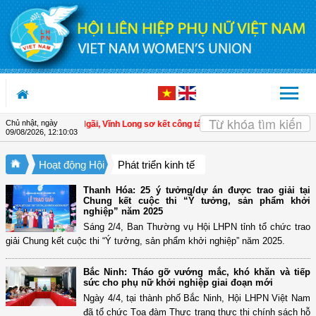
Truy cập nội dung luôn
Chủ nhật, ngày
HPN xã Tam Ngãi, Vĩnh Long sơ kết công tác Hội và phong trào phụ nữ 6 tháng 
09/08/2026
,
12:10:04
Hoạt động Hội
Phát triển kinh tế
Thanh Hóa: 25 ý tưởng/dự án được trao giải tại
Chung kết cuộc thi “Ý tưởng, sản phẩm khởi
nghiệp” năm 2025
Sáng 2/4, Ban Thường vụ Hội LHPN tỉnh tổ chức trao
giải Chung kết cuộc thi “Ý tưởng, sản phẩm khởi nghiệp” năm 2025.
Bắc Ninh: Tháo gỡ vướng mắc, khó khăn và tiếp
sức cho phụ nữ khởi nghiệp giai đoạn mới
Ngày 4/4, tại thành phố Bắc Ninh, Hội LHPN Việt Nam
đã tổ chức Tọa đàm Thực trạng thực thi chính sách hỗ