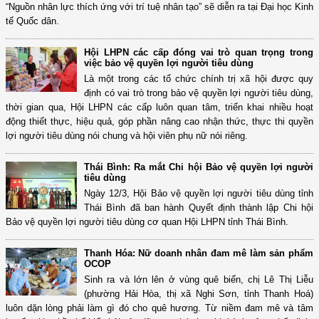
“Nguồn nhân lực thích ứng với trí tuệ nhân tạo” sẽ diễn ra tại Đại học Kinh
tế Quốc dân.
Hội LHPN các cấp đóng vai trò quan trọng trong
việc bảo vệ quyền lợi người tiêu dùng
Là một trong các tổ chức chính trị xã hội được quy
định có vai trò trong bảo vệ quyền lợi người tiêu dùng,
thời gian qua, Hội LHPN các cấp luôn quan tâm, triển khai nhiều hoạt
động thiết thực, hiệu quả, góp phần nâng cao nhận thức, thực thi quyền
lợi người tiêu dùng nói chung và hội viên phụ nữ nói riêng.
Thái Bình: Ra mắt Chi hội Bảo vệ quyền lợi người
tiêu dùng
Ngày 12/3, Hội Bảo vệ quyền lợi người tiêu dùng tỉnh
Thái Bình đã ban hành Quyết định thành lập Chi hội
Bảo vệ quyền lợi người tiêu dùng cơ quan Hội LHPN tỉnh Thái Bình.
Thanh Hóa: Nữ doanh nhân đam mê làm sản phẩm
OCOP
Sinh ra và lớn lên ở vùng quê biển, chị Lê Thị Liễu
(phường Hải Hòa, thị xã Nghi Sơn, tỉnh Thanh Hoá)
luôn dặn lòng phải làm gì đó cho quê hương. Từ niềm đam mê và tâm