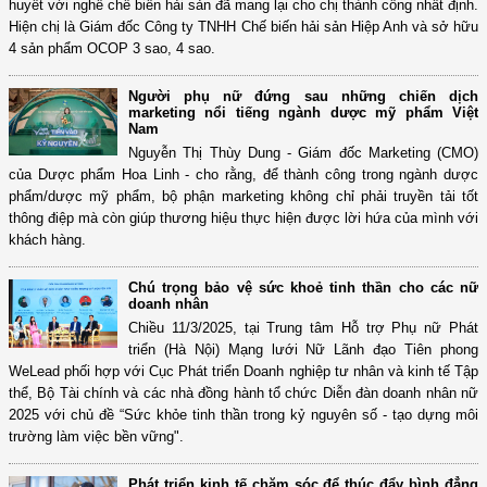
huyết với nghề chế biến hải sản đã mang lại cho chị thành công nhất định.
Hiện chị là Giám đốc Công ty TNHH Chế biến hải sản Hiệp Anh và sở hữu
4 sản phẩm OCOP 3 sao, 4 sao.
Người phụ nữ đứng sau những chiến dịch
marketing nổi tiếng ngành dược mỹ phẩm Việt
Nam
Nguyễn Thị Thùy Dung - Giám đốc Marketing (CMO)
của Dược phẩm Hoa Linh - cho rằng, để thành công trong ngành dược
phẩm/dược mỹ phẩm, bộ phận marketing không chỉ phải truyền tải tốt
thông điệp mà còn giúp thương hiệu thực hiện được lời hứa của mình với
khách hàng.
Chú trọng bảo vệ sức khoẻ tinh thần cho các nữ
doanh nhân
Chiều 11/3/2025, tại Trung tâm Hỗ trợ Phụ nữ Phát
triển (Hà Nội) Mạng lưới Nữ Lãnh đạo Tiên phong
WeLead phối hợp với Cục Phát triển Doanh nghiệp tư nhân và kinh tế Tập
thể, Bộ Tài chính và các nhà đồng hành tổ chức Diễn đàn doanh nhân nữ
2025 với chủ đề “Sức khỏe tinh thần trong kỷ nguyên số - tạo dựng môi
trường làm việc bền vững".
Phát triển kinh tế chăm sóc để thúc đẩy bình đẳng