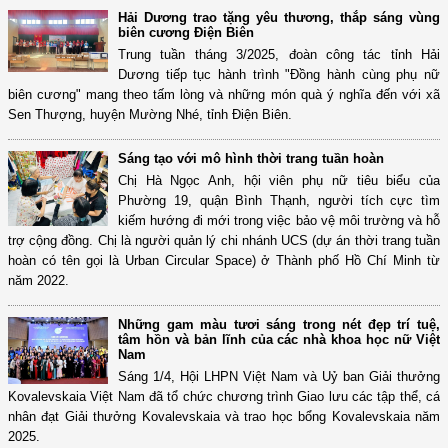
Hải Dương trao tặng yêu thương, thắp sáng vùng
biên cương Điện Biên
Trung tuần tháng 3/2025, đoàn công tác tỉnh Hải
Dương tiếp tục hành trình "Đồng hành cùng phụ nữ
biên cương" mang theo tấm lòng và những món quà ý nghĩa đến với xã
Sen Thượng, huyện Mường Nhé, tỉnh Điện Biên.
Sáng tạo với mô hình thời trang tuần hoàn
Chị Hà Ngọc Anh, hội viên phụ nữ tiêu biểu của
Phường 19, quận Bình Thạnh, người tích cực tìm
kiếm hướng đi mới trong việc bảo vệ môi trường và hỗ
trợ cộng đồng. Chị là người quản lý chi nhánh UCS (dự án thời trang tuần
hoàn có tên gọi là Urban Circular Space) ở Thành phố Hồ Chí Minh từ
năm 2022.
Những gam màu tươi sáng trong nét đẹp trí tuệ,
tâm hồn và bản lĩnh của các nhà khoa học nữ Việt
Nam
Sáng 1/4, Hội LHPN Việt Nam và Uỷ ban Giải thưởng
Kovalevskaia Việt Nam đã tổ chức chương trình Giao lưu các tập thể, cá
nhân đạt Giải thưởng Kovalevskaia và trao học bổng Kovalevskaia năm
2025.