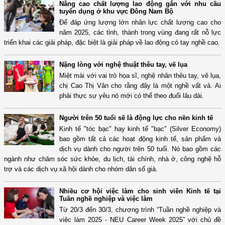
Nâng cao chất lượng lao động gắn với nhu cầu
tuyển dụng ở khu vực Đông Nam Bộ
Để đáp ứng lượng lớn nhân lực chất lượng cao cho
năm 2025, các tỉnh, thành trong vùng đang rất nỗ lực
triển khai các giải pháp, đặc biệt là giải pháp về lao động có tay nghề cao.
Nặng lòng với nghệ thuật thêu tay, vẽ lụa
Miệt mài với vai trò họa sĩ, nghệ nhân thêu tay, vẽ lụa,
chị Cao Thị Vân cho rằng đây là một nghề vất vả. Ai
phải thực sự yêu nó mới có thể theo đuổi lâu dài.
Người trên 50 tuổi sẽ là động lực cho nền kinh tế
Kinh tế "tóc bạc" hay kinh tế "bạc" (Silver Economy)
bao gồm tất cả các hoạt động kinh tế, sản phẩm và
dịch vụ dành cho người trên 50 tuổi. Nó bao gồm các
ngành như chăm sóc sức khỏe, du lịch, tài chính, nhà ở, công nghệ hỗ
trợ và các dịch vụ xã hội dành cho nhóm dân số già.
Nhiều cơ hội việc làm cho sinh viên Kinh tế tại
Tuần nghề nghiệp và việc làm
Từ 20/3 đến 30/3, chương trình “Tuần nghề nghiệp và
việc làm 2025 - NEU Career Week 2025” với chủ đề