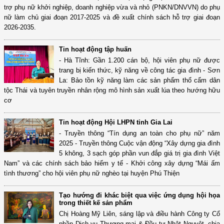
trợ phụ nữ khởi nghiệp, doanh nghiệp vừa và nhỏ (PNKN/DNVVN) do phụ
nữ làm chủ giai đoạn 2017-2025 và đề xuất chính sách hỗ trợ giai đoạn
2026-2035.
Tin hoạt động tập huấn
- Hà Tĩnh: Gần 1.200 cán bộ, hội viên phụ nữ được
trang bị kiến thức, kỹ năng về công tác gia đình - Sơn
La: Bảo tồn kỹ năng làm các sản phẩm thổ cẩm dân
tộc Thái và tuyên truyền nhân rộng mô hình sản xuất lúa theo hướng hữu
cơ
Tin hoạt động Hội LHPN tỉnh Gia Lai
- Truyền thông “Tín dụng an toàn cho phụ nữ” năm
2025 - Truyền thông Cuộc vận động “Xây dựng gia đình
5 không, 3 sạch góp phần vun đắp giá trị gia đình Việt
Nam” và các chính sách bảo hiểm y tế - Khởi công xây dựng “Mái ấm
tình thương” cho hội viên phụ nữ nghèo tại huyện Phú Thiện
Tạo hướng đi khác biệt qua việc ứng dụng hội họa
trong thiết kế sản phẩm
Chị Hoàng Mỹ Liên, sáng lập và điều hành Công ty Cổ
phần Dịch vụ Thương mại & Đầu tư Nhật Nguyệt, chia