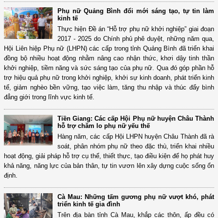
Phụ nữ Quảng Bình đổi mới sáng tạo, tự tin làm
kinh tế
Thực hiện Đề án “Hỗ trợ phụ nữ khởi nghiệp” giai đoạn
2017 - 2025 do Chính phủ phê duyệt, những năm qua,
Hội Liên hiệp Phụ nữ (LHPN) các cấp trong tỉnh Quảng Bình đã triển khai
đồng bộ nhiều hoạt động nhằm nâng cao nhận thức, khơi dậy tinh thần
khởi nghiệp, tiềm năng và sức sáng tạo của phụ nữ. Qua đó góp phần hỗ
trợ hiệu quả phụ nữ trong khởi nghiệp, khởi sự kinh doanh, phát triển kinh
tế, giảm nghèo bền vững, tạo việc làm, tăng thu nhập và thúc đẩy bình
đẳng giới trong lĩnh vực kinh tế.
Tiền Giang: Các cấp Hội Phụ nữ huyện Châu Thành
hỗ trợ chăm lo phụ nữ yếu thế
Hàng năm, các cấp Hội LHPN huyện Châu Thành đã rà
soát, phân nhóm phụ nữ theo đặc thù, triển khai nhiều
hoạt động, giải pháp hỗ trợ cụ thể, thiết thực, tạo điều kiện để họ phát huy
khả năng, năng lực của bản thân, tự tin vươn lên xây dựng cuộc sống ổn
định.
Cà Mau: Những tấm gương phụ nữ vượt khó, phát
triển kinh tế gia đình
Trên địa bàn tỉnh Cà Mau, khắp các thôn, ấp đều có