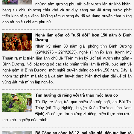
những tấm gương phụ nữ biết vươn lên từ khó khăn,
bằng sự chịu thường chịu khó và tư duy sáng tạo đã từng bước phát
triển kinh tế gia đình. Những tấm gương ấy đã và đang truyền cảm hứng
cho rất nhiều chị em phụ nữ.
Nghề làm gốm có "tuổi đời" hơn 150 năm ở Bình
Dương
Nhân kỷ niệm 50 năm giải phóng tỉnh Bình Dương
(29/4/1975 - 29/4/2025), nghệ sĩ nhiếp ảnh Huỳnh Mỹ
Thuận ra mắt triển lãm ảnh chủ đề “Trên miền ký ức” tại Vườn nhà gốm -
Bình Dương. Nổi bật trong số các tác phẩm triển lãm là nhiều bức ảnh về
nghề gốm ở Bình Dương, một nghề truyền thống có trên 150 năm. Đây là
nhóm tác phẩm mà tác giả đã tâm huyết thực hiện thời gian dài để tri ân
vùng đất mà mình lập nghiệp.
Tìm hướng đi riêng với trà thảo mộc hữu cơ
Từ lũy tre làng, trải qua nhiều lần vấp ngã, chị Bùi Thị
Thủy (xã Thọ Nghiệp, huyện Xuân Trường, tỉnh Nam
Định) đã nỗ lực tìm hướng đi riêng, hiện thực hóa ước
mơ khởi nghiệp của mình.
Bộ Công an công bố 12 loại sữa giả, tiếp tục làm rõ