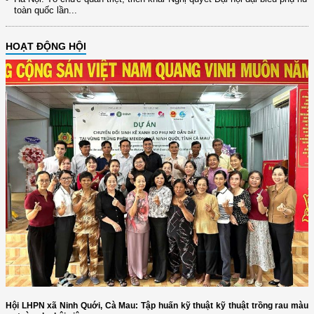
toàn quốc lần...
HOẠT ĐỘNG HỘI
Hội LHPN xã Ninh Quới, Cà Mau: Tập huấn kỹ thuật kỹ thuật trồng rau màu