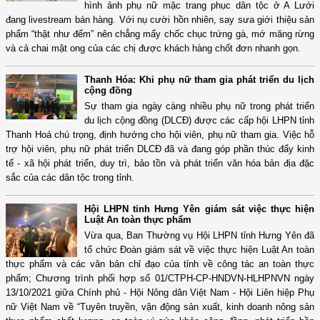
hình ảnh phụ nữ mặc trang phục dân tộc ở A Lưới
đang livestream bán hàng. Với nụ cười hồn nhiên, say sưa giới thiệu sản
phẩm “thật như đếm” nên chẳng mấy chốc chục trứng gà, mớ măng rừng
và cả chai mật ong của các chị được khách hàng chốt đơn nhanh gọn.
Thanh Hóa: Khi phụ nữ tham gia phát triển du lịch
cộng đồng
Sự tham gia ngày càng nhiều phụ nữ trong phát triển
du lịch cộng đồng (DLCĐ) được các cấp hội LHPN tỉnh
Thanh Hoá chú trọng, định hướng cho hội viên, phụ nữ tham gia. Việc hỗ
trợ hội viên, phụ nữ phát triển DLCĐ đã và đang góp phần thúc đẩy kinh
tế - xã hội phát triển, duy trì, bảo tồn và phát triển văn hóa bản địa đặc
sắc của các dân tộc trong tỉnh.
Hội LHPN tỉnh Hưng Yên giám sát việc thực hiện
Luật An toàn thực phẩm
Vừa qua, Ban Thường vụ Hội LHPN tỉnh Hưng Yên đã
tổ chức Đoàn giám sát về việc thực hiện Luật An toàn
thực phẩm và các văn bản chỉ đạo của tỉnh về công tác an toàn thực
phẩm; Chương trình phối hợp số 01/CTPH-CP-HNDVN-HLHPNVN ngày
13/10/2021 giữa Chính phủ - Hội Nông dân Việt Nam - Hội Liên hiệp Phụ
nữ Việt Nam về “Tuyên truyền, vận động sản xuất, kinh doanh nông sản