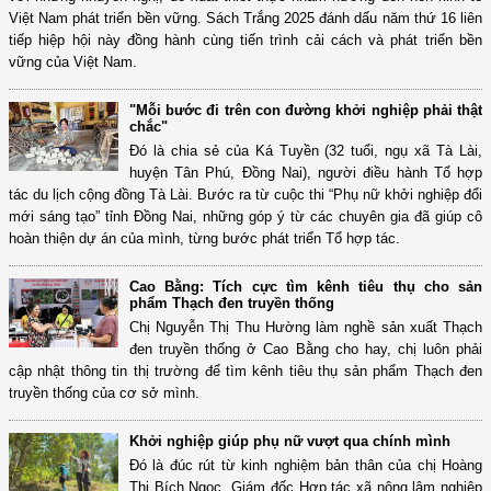
Việt Nam phát triển bền vững. Sách Trắng 2025 đánh dấu năm thứ 16 liên
tiếp hiệp hội này đồng hành cùng tiến trình cải cách và phát triển bền
vững của Việt Nam.
"Mỗi bước đi trên con đường khởi nghiệp phải thật
chắc"
Đó là chia sẻ của Ká Tuyền (32 tuổi, ngụ xã Tà Lài,
huyện Tân Phú, Đồng Nai), người điều hành Tổ hợp
tác du lịch cộng đồng Tà Lài. Bước ra từ cuộc thi “Phụ nữ khởi nghiệp đổi
mới sáng tạo” tỉnh Đồng Nai, những góp ý từ các chuyên gia đã giúp cô
hoàn thiện dự án của mình, từng bước phát triển Tổ hợp tác.
Cao Bằng: Tích cực tìm kênh tiêu thụ cho sản
phẩm Thạch đen truyền thống
Chị Nguyễn Thị Thu Hường làm nghề sản xuất Thạch
đen truyền thống ở Cao Bằng cho hay, chị luôn phải
cập nhật thông tin thị trường để tìm kênh tiêu thụ sản phẩm Thạch đen
truyền thống của cơ sở mình.
Khởi nghiệp giúp phụ nữ vượt qua chính mình
Đó là đúc rút từ kinh nghiệm bản thân của chị Hoàng
Thị Bích Ngọc, Giám đốc Hợp tác xã nông lâm nghiệp