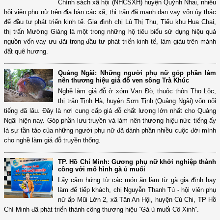
Chính sách xã hội (NHCSXH) huyện Quỳnh Nhai, nhiều
hội viên phụ nữ trên địa bàn các xã, thị trấn đã mạnh dạn vay vốn ủy thác
để đầu tư phát triển kinh tế. Gia đình chị Lù Thị Thu, Tiểu khu Hua Chai,
thị trấn Mường Giàng là một trong những hộ tiêu biểu sử dụng hiệu quả
nguồn vốn vay ưu đãi trong đầu tư phát triển kinh tế, làm giàu trên mảnh
đất quê hương.
Quảng Ngãi: Những người phụ nữ góp phần làm
nên thương hiệu giá đỗ ven sông Trà Khúc
Nghề làm giá đỗ ở xóm Vạn Đò, thuộc thôn Thọ Lộc,
thị trấn Tịnh Hà, huyện Sơn Tịnh (Quảng Ngãi) vốn nổi
tiếng đã lâu. Đây là nơi cung cấp giá đỗ chất lượng lớn nhất cho Quảng
Ngãi hiện nay. Góp phần lưu truyền và làm nên thương hiệu nức tiếng ấy
là sự tần tảo của những người phụ nữ đã dành phần nhiều cuộc đời mình
cho nghề làm giá đỗ truyền thống.
TP. Hồ Chí Minh: Gương phụ nữ khởi nghiệp thành
công với mô hình gà ủ muối
Lấy cảm hứng từ các món ăn làm từ gà gia đình hay
làm để tiếp khách, chị Nguyễn Thanh Tú - hội viên phụ
nữ ấp Mũi Lớn 2, xã Tân An Hội, huyện Củ Chi, TP Hồ
Chí Minh đã phát triển thành công thương hiệu “Gà ủ muối Cô Xinh”.