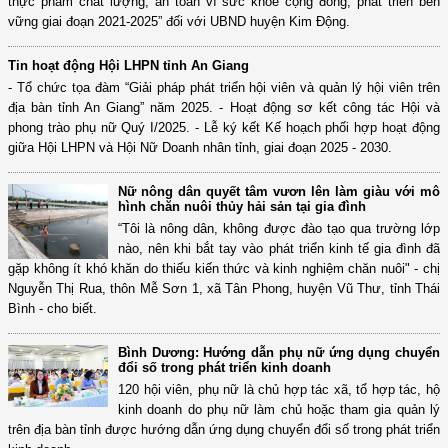
thực phẩm chất lượng, an toàn vì sức khỏe cộng đồng, phát triển bền
vững giai đoạn 2021-2025” đối với UBND huyện Kim Động.
Tin hoạt động Hội LHPN tỉnh An Giang
- Tổ chức tọa đàm “Giải pháp phát triển hội viên và quản lý hội viên trên
địa bàn tỉnh An Giang” năm 2025. - Hoạt động sơ kết công tác Hội và
phong trào phụ nữ Quý I/2025. - Lễ ký kết Kế hoạch phối hợp hoạt động
giữa Hội LHPN và Hội Nữ Doanh nhân tỉnh, giai đoạn 2025 - 2030.
Nữ nông dân quyết tâm vươn lên làm giàu với mô
hình chăn nuôi thủy hải sản tại gia đình
“Tôi là nông dân, không được đào tạo qua trường lớp
nào, nên khi bắt tay vào phát triển kinh tế gia đình đã
gặp không ít khó khăn do thiếu kiến thức và kinh nghiệm chăn nuôi" - chị
Nguyễn Thị Rua, thôn Mễ Sơn 1, xã Tân Phong, huyện Vũ Thư, tỉnh Thái
Bình - cho biết.
Bình Dương: Hướng dẫn phụ nữ ứng dụng chuyển
đổi số trong phát triển kinh doanh
120 hội viên, phụ nữ là chủ hợp tác xã, tổ hợp tác, hộ
kinh doanh do phụ nữ làm chủ hoặc tham gia quản lý
trên địa bàn tỉnh được hướng dẫn ứng dụng chuyển đổi số trong phát triển