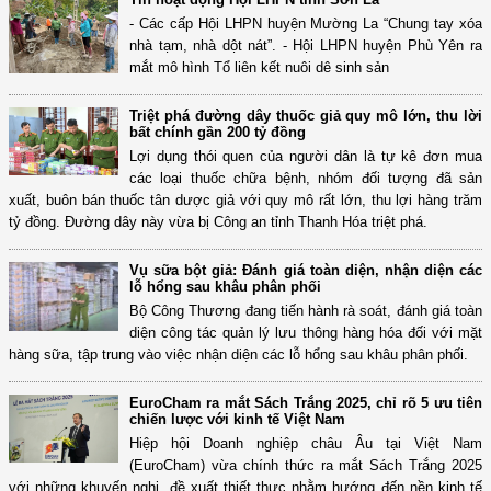
- Các cấp Hội LHPN huyện Mường La “Chung tay xóa
nhà tạm, nhà dột nát”. - Hội LHPN huyện Phù Yên ra
mắt mô hình Tổ liên kết nuôi dê sinh sản
Triệt phá đường dây thuốc giả quy mô lớn, thu lời
bất chính gần 200 tỷ đồng
Lợi dụng thói quen của người dân là tự kê đơn mua
các loại thuốc chữa bệnh, nhóm đối tượng đã sản
xuất, buôn bán thuốc tân dược giả với quy mô rất lớn, thu lợi hàng trăm
tỷ đồng. Đường dây này vừa bị Công an tỉnh Thanh Hóa triệt phá.
Vụ sữa bột giả: Đánh giá toàn diện, nhận diện các
lỗ hổng sau khâu phân phối
Bộ Công Thương đang tiến hành rà soát, đánh giá toàn
diện công tác quản lý lưu thông hàng hóa đối với mặt
hàng sữa, tập trung vào việc nhận diện các lỗ hổng sau khâu phân phối.
EuroCham ra mắt Sách Trắng 2025, chỉ rõ 5 ưu tiên
chiến lược với kinh tế Việt Nam
Hiệp hội Doanh nghiệp châu Âu tại Việt Nam
(EuroCham) vừa chính thức ra mắt Sách Trắng 2025
với những khuyến nghị, đề xuất thiết thực nhằm hướng đến nền kinh tế