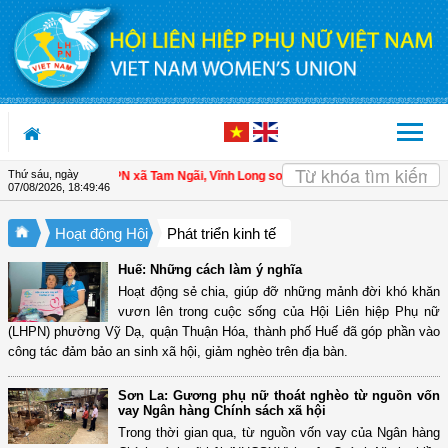
Truy cập nội dung luôn
Thứ sáu, ngày
ên
| Hội LHPN xã Tam Ngãi, Vĩnh Long sơ kết công tác Hội và phong trào phụ n
07/08/2026
,
18:49:48
Hoạt động Hội
Phát triển kinh tế
Huế: Những cách làm ý nghĩa
Hoạt động sẻ chia, giúp đỡ những mảnh đời khó khăn
vươn lên trong cuộc sống của Hội Liên hiệp Phụ nữ
(LHPN) phường Vỹ Dạ, quận Thuận Hóa, thành phố Huế đã góp phần vào
công tác đảm bảo an sinh xã hội, giảm nghèo trên địa bàn.
Sơn La: Gương phụ nữ thoát nghèo từ nguồn vốn
vay Ngân hàng Chính sách xã hội
Trong thời gian qua, từ nguồn vốn vay của Ngân hàng