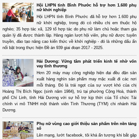
Hội LHPN tỉnh Bình Phước hỗ trợ hơn 1.600 phụ
nữ khởi nghiệp
Hội LHPN tỉnh Bình Phước đã hỗ trợ hơn 1.600 phụ
nữ khởi nghiệp, trong đó có nhiều chị em thuộc hộ
nghèo; 35 hợp tác xã, 129 tổ hợp tác do phụ nữ làm chủ hoặc tham gia
quản lý đã được thành lập. Hàng ngàn lượt hội viên, phụ nữ được tuyên
truyền, đào tạo nâng cao kiến thức về khởi nghiệp - đó là những dấu ấn
nổi bật trong thực hiện Đề án 939 giai đoạn 2017 - 2025.
Hải Dương: Vững tâm phát triển kinh tế nhờ vốn
vay tình thương
Hơn 20 máy may công nghiệp hiện đại đều đặn sản
xuất hàng nghìn sản phẩm may mặc xuất đi các nơi
mỗi tháng. Đó là trái ngọt của sự vượt khó của chị
Hoàng Thị Bích Ngọc (sinh năm 1984), trú tại phường Cộng Hoà, thành
phố Chí Linh, tỉnh Hải Dương với sự hỗ trợ kịp thời của Tổ chức Tài
chính vi mô TNHH một thành viên Tình Thương (TYM) chi nhánh Hải
Dương.
Phụ nữ vùng cao giới thiệu sản phẩm trên nền tảng
số
Lên mạng, lướt facebook, tôi khá ấn tượng khi bắt gặp