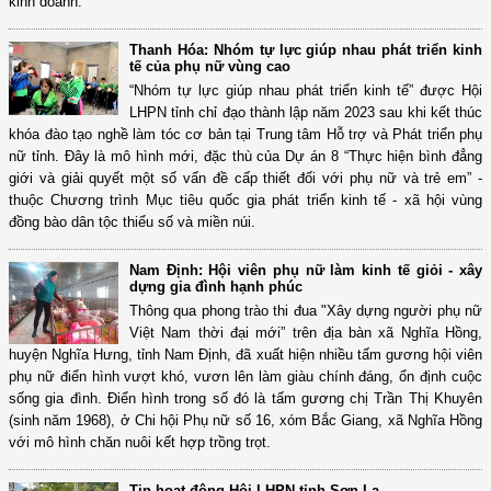
kinh doanh.
Thanh Hóa: Nhóm tự lực giúp nhau phát triển kinh
tế của phụ nữ vùng cao
“Nhóm tự lực giúp nhau phát triển kinh tế” được Hội
LHPN tỉnh chỉ đạo thành lập năm 2023 sau khi kết thúc
khóa đào tạo nghề làm tóc cơ bản tại Trung tâm Hỗ trợ và Phát triển phụ
nữ tỉnh. Đây là mô hình mới, đặc thù của Dự án 8 “Thực hiện bình đẳng
giới và giải quyết một số vấn đề cấp thiết đối với phụ nữ và trẻ em” -
thuộc Chương trình Mục tiêu quốc gia phát triển kinh tế - xã hội vùng
đồng bào dân tộc thiểu số và miền núi.
Nam Định: Hội viên phụ nữ làm kinh tế giỏi - xây
dựng gia đình hạnh phúc
Thông qua phong trào thi đua "Xây dựng người phụ nữ
Việt Nam thời đại mới” trên địa bàn xã Nghĩa Hồng,
huyện Nghĩa Hưng, tỉnh Nam Định, đã xuất hiện nhiều tấm gương hội viên
phụ nữ điển hình vượt khó, vươn lên làm giàu chính đáng, ổn định cuộc
sống gia đình. Điển hình trong số đó là tấm gương chị Trần Thị Khuyên
(sinh năm 1968), ở Chi hội Phụ nữ số 16, xóm Bắc Giang, xã Nghĩa Hồng
với mô hình chăn nuôi kết hợp trồng trọt.
Tin hoạt động Hội LHPN tỉnh Sơn La