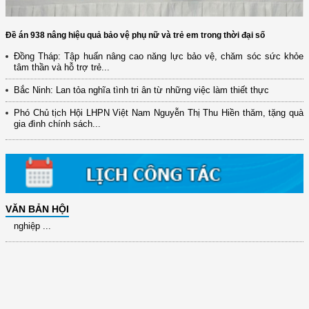
Đề án 938 nâng hiệu quả bảo vệ phụ nữ và trẻ em trong thời đại số
Đồng Tháp: Tập huấn nâng cao năng lực bảo vệ, chăm sóc sức khỏe
(12/TB-HĐKH) V/v đăng ký, đề xuất nhiệm vụ Khoa học, công nghệ và
tâm thần và hỗ trợ trẻ...
đổi mới ...
Bắc Ninh: Lan tỏa nghĩa tình tri ân từ những việc làm thiết thực
(898/KH/ĐCT) Kế hoạch thực hiện Quyết định số 2415/QĐ-TTg ngày
31/10/2025 ...
Phó Chủ tịch Hội LHPN Việt Nam Nguyễn Thị Thu Hiền thăm, tặng quà
gia đình chính sách...
(417/QĐ-BNNMT) Quyết định phê duyệt Chương trình mục tiêu quốc gia
xây dựng ...
(891/KH-ĐCT) Kế hoạch thực hiện Nghị quyết số 72-NQ/TW ngày
9/9/2025 của Bộ ...
(2415/QĐ-TTg) Quyết định về việc phê duyệt Đề án Hỗ trợ Phụ nữ khởi
VĂN BẢN HỘI
nghiệp ...