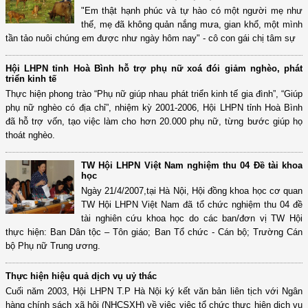
"Em thật hạnh phúc và tự hào có một người mẹ như
thế, mẹ đã không quản nắng mưa, gian khổ, một mình
tần tảo nuôi chúng em được như ngày hôm nay" - cô con gái chị tâm sự
Hội LHPN tỉnh Hoà Bình hỗ trợ phụ nữ xoá đói giảm nghèo, phát
triển kinh tế
Thực hiện phong trào “Phụ nữ giúp nhau phát triển kinh tế gia đình”, “Giúp
phụ nữ nghèo có địa chỉ”, nhiệm kỳ 2001-2006, Hội LHPN tỉnh Hoà Bình
đã hỗ trợ vốn, tạo việc làm cho hơn 20.000 phụ nữ, từng bước giúp họ
thoát nghèo.
TW Hội LHPN Việt Nam nghiệm thu 04 Đề tài khoa
học
Ngày 21/4/2007,tại Hà Nội, Hội đồng khoa học cơ quan
TW Hội LHPN Việt Nam đã tổ chức nghiệm thu 04 đề
tài nghiên cứu khoa học do các ban/đơn vị TW Hội
thực hiện: Ban Dân tộc – Tôn giáo; Ban Tổ chức - Cán bộ; Trường Cán
bộ Phụ nữ Trung ương.
Thực hiện hiệu quả dịch vụ uỷ thác
Cuối năm 2003, Hội LHPN T.P Hà Nội ký kết văn bản liên tịch với Ngân
hàng chính sách xã hội (NHCSXH) về việc việc tổ chức thực hiện dịch vụ