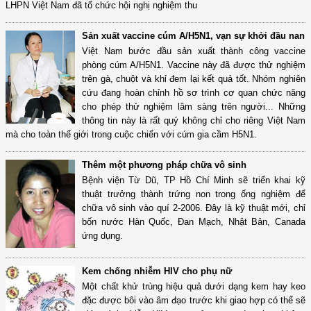
LHPN Việt Nam đã tổ chức hội nghị nghiệm thu
Sản xuất vaccine cúm A/H5N1, vạn sự khởi đầu nan
Việt Nam bước đầu sản xuất thành công vaccine
phòng cúm A/H5N1. Vaccine này đã được thử nghiệm
trên gà, chuột và khỉ đem lại kết quả tốt. Nhóm nghiên
cứu đang hoàn chỉnh hồ sơ trình cơ quan chức năng
cho phép thử nghiệm lâm sàng trên người... Những
thông tin này là rất quý không chỉ cho riêng Việt Nam
mà cho toàn thế giới trong cuộc chiến với cúm gia cầm H5N1.
Thêm một phương pháp chữa vô sinh
Bệnh viện Từ Dũ, TP Hồ Chí Minh sẽ triển khai kỹ
thuật trưởng thành trứng non trong ống nghiệm để
chữa vô sinh vào quí 2-2006. Đây là kỹ thuật mới, chỉ
bốn nước Hàn Quốc, Đan Mạch, Nhật Bản, Canada
ứng dụng.
Kem chống nhiễm HIV cho phụ nữ
Một chất khử trùng hiệu quả dưới dạng kem hay keo
đặc được bôi vào âm đạo trước khi giao hợp có thể sẽ