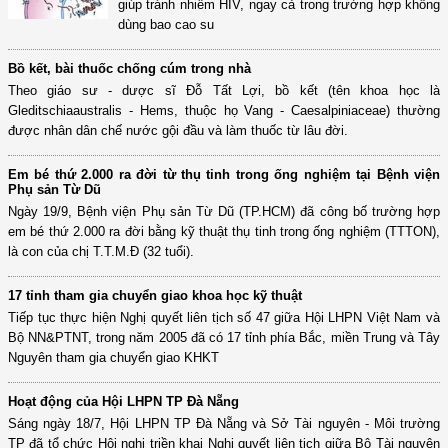
giúp tránh nhiễm HIV, ngay cả trong trường hợp không
dùng bao cao su
Bồ kết, bài thuốc chống cúm trong nhà
Theo giáo sư - dược sĩ Đỗ Tất Lợi, bồ kết (tên khoa học là
Gleditschiaaustralis - Hems, thuộc họ Vang - Caesalpiniaceae) thường
được nhân dân chế nước gội đầu và làm thuốc từ lâu đời.
Em bé thứ 2.000 ra đời từ thụ tinh trong ống nghiệm tại Bệnh viện
Phụ sản Từ Dũ
Ngày 19/9, Bệnh viện Phụ sản Từ Dũ (TP.HCM) đã công bố trường hợp
em bé thứ 2.000 ra đời bằng kỹ thuật thụ tinh trong ống nghiệm (TTTON),
là con của chị T.T.M.Đ (32 tuổi).
17 tỉnh tham gia chuyển giao khoa học kỹ thuật
Tiếp tục thực hiện Nghị quyết liên tịch số 47 giữa Hội LHPN Việt Nam và
Bộ NN&PTNT, trong năm 2005 đã có 17 tỉnh phía Bắc, miền Trung và Tây
Nguyên tham gia chuyển giao KHKT
Hoạt động của Hội LHPN TP Đà Nẵng
Sáng ngày 18/7, Hội LHPN TP Đà Nẵng và Sở Tài nguyên - Môi trường
TP đã tổ chức Hội nghị triền khai Nghị quyết liên tịch giữa Bộ Tài nguyên