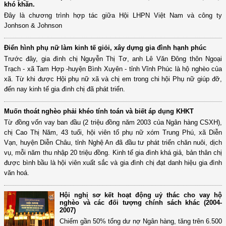
khó khăn.
Đây là chương trình hợp tác giữa Hội LHPN Việt Nam và công ty
Jonhson & Johnson
Điển hình phụ nữ làm kinh tế giỏi, xây dựng gia đình hạnh phúc
Trước đây, gia đình chị Nguyễn Thị Tơ, anh Lê Văn Đông thôn Ngoại
Trạch - xã Tam Hợp -huyện Bình Xuyên - tỉnh Vĩnh Phúc là hộ nghèo của
xã. Từ khi được Hội phụ nữ xã và chị em trong chi hội Phụ nữ giúp đỡ,
đến nay kinh tế gia đình chị đã phát triển.
Muốn thoát nghèo phải khéo tính toán và biết áp dụng KHKT
Từ đồng vốn vay ban đầu (2 triệu đồng năm 2003 của Ngân hàng CSXH),
chị Cao Thị Năm, 43 tuổi, hội viên tổ phụ nữ xóm Trung Phú, xã Diễn
Vạn, huyện Diễn Châu, tỉnh Nghệ An đã đầu tư phát triển chăn nuôi, dịch
vụ, mỗi năm thu nhập 20 triệu đồng. Kinh tế gia đình khá giả, bản thân chị
được bình bầu là hội viên xuất sắc và gia đình chị đạt danh hiệu gia đình
văn hoá.
Hội nghị sơ kết hoạt động uỷ thác cho vay hộ
nghèo và các đối tượng chính sách khác (2004-
2007)
Chiếm gần 50% tổng dư nợ Ngân hàng, tăng trên 6.500