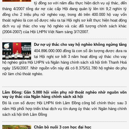
tỷ đồng so với năm đầu thực hiện dịch vụ uỷ thác, đến
tháng 4/2007 tổng dư nợ các cấp Hội đang quản lý lên tới 9,2 nghìn tỷ
đồng cho 2 triệu phụ nữ nghèo vay, trong đó trên 400.000 hộ vay vốn
thoát nghèo là con số được nêu ra tại Hội nghị sơ kết thực hiện hoạt động
dịch vụ uỷ thác cho vay hộ nghèo và các đối tượng chính sách khác
(2004-2007) của Hội LHPN Việt Nam sáng 3/7/2007.
Dư nợ uỷ thác cho vay hộ nghèo không ngừng tăng
404.896.000.000 đồng là con số ấn tượng được đưa ra
tại Hội nghị sơ kết 3 năm hoạt động uỷ thác cho vay
hộ nghèo giữa Hội LHPN và Ngân hàng chính sách xã hội tỉnh Thanh Hoá
ngày 15/6/2007. Nhờ nguồn vốn này đã có 8.375/51.780 hộ nghèo do phụ
nữ làm chủ thoát nghèo.
Lâm Đồng: Gần 5.000 hội viên phụ nữ thoát nghèo nhờ nguồn vốn
vay ủy thác của Ngân hàng chính sách xã hội
Đó là con số được Hội LHPN tỉnh Lâm Đồng công bố chính thức sau 3
năm Hội phối hợp triển khai dịch vụ tín dụng ủy thác với Ngân hàng chính
sách xã hội tỉnh Lâm Đồng
Chăn bò nuôi 3 con học đại học