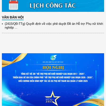
(891/KH-ĐCT) Kế hoạch thực hiện Nghị quyết số 72-NQ/TW ngày
9/9/2025 của Bộ ...
VĂN BẢN HỘI
(2415/QĐ-TTg) Quyết định về việc phê duyệt Đề án Hỗ trợ Phụ nữ khởi
nghiệp ...