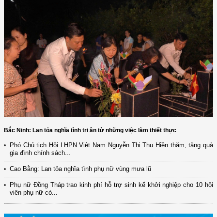
Bắc Ninh: Lan tỏa nghĩa tình tri ân từ những việc làm thiết thực
Phó Chủ tịch Hội LHPN Việt Nam Nguyễn Thị Thu Hiền thăm, tặng quà
gia đình chính sách...
(12/TB-HĐKH) V/v đăng ký, đề xuất nhiệm vụ Khoa học, công nghệ và
đổi mới ...
Cao Bằng: Lan tỏa nghĩa tình phụ nữ vùng mưa lũ
(898/KH/ĐCT) Kế hoạch thực hiện Quyết định số 2415/QĐ-TTg ngày
Phụ nữ Đồng Tháp trao kinh phí hỗ trợ sinh kế khởi nghiệp cho 10 hội
31/10/2025 ...
viên phụ nữ có...
(417/QĐ-BNNMT) Quyết định phê duyệt Chương trình mục tiêu quốc gia
xây dựng ...