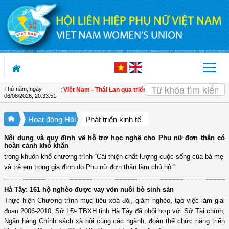
Truy cập nội dung luôn
Thứ năm, ngày
ường gắn kết Việt Nam - Thái Lan qua triển lãm "Đan kết hữu nghị"
| 4 định hư
06/08/2026
,
20:33:53
Hoạt động Hội
Phát triển kinh tế
Nội dung và quy định về hỗ trợ học nghề cho Phụ nữ đơn thân có
hoàn cảnh khó khăn
trong khuôn khổ chương trình “Cải thiện chất lượng cuộc sống của bà mẹ
và trẻ em trong gia đình do Phụ nữ đơn thân làm chủ hộ ”
Hà Tây: 161 hộ nghèo được vay vốn nuôi bò sinh sản
Thực hiện Chương trình mục tiêu xoá đói, giảm nghèo, tạo việc làm giai
đoạn 2006-2010, Sở LĐ- TBXH tỉnh Hà Tây đã phối hợp với Sở Tài chính,
Ngân hàng Chính sách xã hội cùng các ngành, đoàn thể chức năng triển