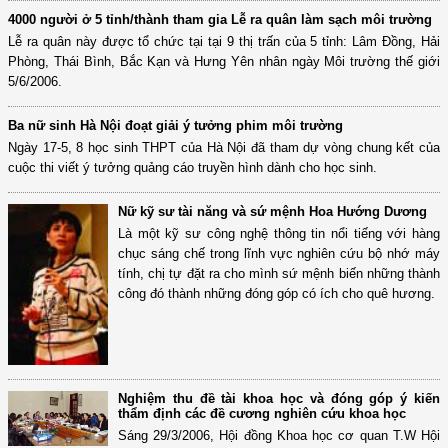
4000 người ở 5 tỉnh/thành tham gia Lễ ra quân làm sạch môi trường
Lễ ra quân này được tổ chức tại tại 9 thị trấn của 5 tỉnh: Lâm Đồng, Hải
Phòng, Thái Bình, Bắc Kạn và Hưng Yên nhân ngày Môi trường thế giới
5/6/2006.
Ba nữ sinh Hà Nội đoạt giải ý tưởng phim môi trường
Ngày 17-5, 8 học sinh THPT của Hà Nội đã tham dự vòng chung kết của
cuộc thi viết ý tưởng quảng cáo truyền hình dành cho học sinh.
Nữ kỹ sư tài năng và sứ mệnh Hoa Hướng Dương
Là một kỹ sư công nghệ thông tin nổi tiếng với hàng
chục sáng chế trong lĩnh vực nghiên cứu bộ nhớ máy
tính, chị tự đặt ra cho mình sứ mệnh biến những thành
công đó thành những đóng góp có ích cho quê hương.
Nghiệm thu đề tài khoa học và đóng góp ý kiến
thẩm định các đề cương nghiên cứu khoa học
Sáng 29/3/2006, Hội đồng Khoa học cơ quan T.W Hội