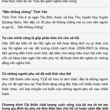
khai thực hiện dự án “Xoá đói giảm nghèo bền vững”.
“Bến không chồng” Tĩnh Yên
Thôn Tĩnh Yên ở tả ngạn Thu Bồn, thuộc xã Duy Thu, huyện Duy Xuyên
(Quảng Nam). Nơi đây có 33 phụ nữ không chồng mà có con nên người
ta gọi là... “bến không chồng”.
Tự cứu mình cũng là góp phần hữu ích cho xã hội
Gần 100 đại biểu về dự Hội nghị sơ kết hoạt động dịch vụ uỷ thác cho
vay hộ nghèo và các đối tượng chính sách khác (2004-2007) là những
tấm gương điển hình vượt khó, đại diện cho hàng triệu lượt hội viên vay
vốn và hàng trăm ngàn hội viên phụ nữ đã thoát khỏi đói nghèo từ những
đồng vốn nghĩa tình.
Có những người phụ nữ đã một thời như thế
Hơn 100 thành viên trong “CLB nữ hưu trí đơn thân” đều là những người
phụ nữ đã nghỉ hưu tại Thái Bình đang sống độc thân với nhiều hoàn cảnh
khác nhau, với bao chuyện vui buồn của những người phụ nữ sau chiến
tranh...
Chương trình Cải thiện chất lượng cuộc sống của bà mẹ và trẻ em
trong gia đình do phụ nữ đơn thân làm chủ hộ có hoàn cảnh đặc biệt