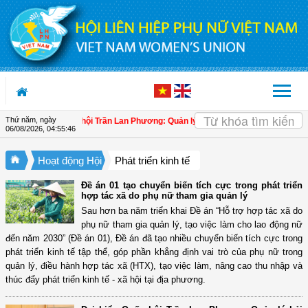
Truy cập nội dung luôn
Thứ năm, ngày
 Đại biểu Quốc hội Trần Lan Phương: Quản lý hải quan cần giúp doanh nghiệp là
06/08/2026
,
04:55:47
Hoạt động Hội
Phát triển kinh tế
Đề án 01 tạo chuyển biến tích cực trong phát triển
hợp tác xã do phụ nữ tham gia quản lý
Sau hơn ba năm triển khai Đề án “Hỗ trợ hợp tác xã do
phụ nữ tham gia quản lý, tạo việc làm cho lao động nữ
đến năm 2030” (Đề án 01), Đề án đã tạo nhiều chuyển biến tích cực trong
phát triển kinh tế tập thể, góp phần khẳng định vai trò của phụ nữ trong
quản lý, điều hành hợp tác xã (HTX), tạo việc làm, nâng cao thu nhập và
thúc đẩy phát triển kinh tế - xã hội tại địa phương.