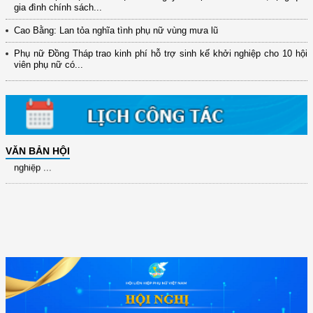
gia đình chính sách...
(12/TB-HĐKH) V/v đăng ký, đề xuất nhiệm vụ Khoa học, công nghệ và
đổi mới ...
Cao Bằng: Lan tỏa nghĩa tình phụ nữ vùng mưa lũ
(898/KH/ĐCT) Kế hoạch thực hiện Quyết định số 2415/QĐ-TTg ngày
Phụ nữ Đồng Tháp trao kinh phí hỗ trợ sinh kế khởi nghiệp cho 10 hội
31/10/2025 ...
viên phụ nữ có...
(417/QĐ-BNNMT) Quyết định phê duyệt Chương trình mục tiêu quốc gia
xây dựng ...
(891/KH-ĐCT) Kế hoạch thực hiện Nghị quyết số 72-NQ/TW ngày
9/9/2025 của Bộ ...
(2415/QĐ-TTg) Quyết định về việc phê duyệt Đề án Hỗ trợ Phụ nữ khởi
VĂN BẢN HỘI
nghiệp ...