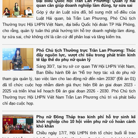
Đại biểu Quốc hội Trần Lan Phương: Quản lý hải
quan cần giúp doanh nghiệp làm đúng, tự sửa sai
Góp ý dự án Luật sửa đổi, bổ sung một số điều của
Luật Hải quan, bà Trần Lan Phương, Phó Chủ tịch
Thường trực Hội LHPN Việt Nam, đại biểu Quốc hội đoàn TP Hải Phòng,
cho rằng, quản lý tuân thủ phải hướng tới hỗ trợ doanh nghiệp làm đúng,
tự sửa sai, chứ không chỉ là căn cứ để phân loại và tăng kiểm tra.
Phó Chủ tịch Thường trực Trần Lan Phương: Thúc
đẩy nguồn lực, vượt chỉ tiêu trong phát triển kinh
tế tập thể do phụ nữ quản lý
Sáng 30/7, tại trụ sở cơ quan TW Hội LHPN Việt Nam,
Ban Điều hành Đề án “Hỗ trợ hợp tác xã do phụ nữ
tham gia quản lý, tạo việc làm cho lao động nữ đến năm 2030” (Đề án 01)
đã tổ chức cuộc họp nhằm đánh giá thực hiện Đề án giai đoạn 2023 -
2025 và triển khai kế hoạch Đề án giai đoạn 2026 - 2030. Phó Chủ tịch
Thường trực Hội LHPN Việt Nam Trần Lan Phương chủ trì và phát biểu
chỉ đạo cuộc họp.
Phụ nữ Đồng Tháp trao kinh phí hỗ trợ sinh kế
khởi nghiệp cho 10 hội viên phụ nữ có hoàn cảnh
khó khăn
Chiều ngày 17/7, Hội LHPN tỉnh tổ chức buổi lễ trao