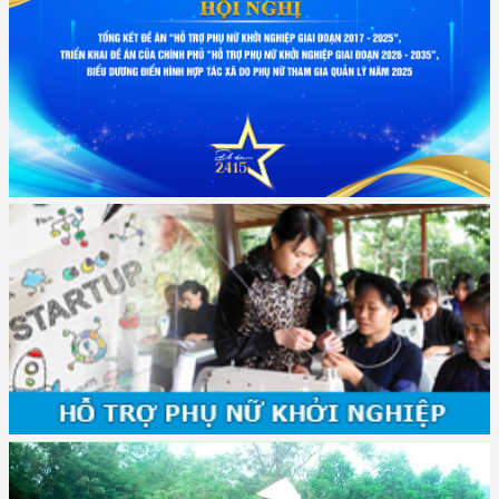
(417/QĐ-BNNMT) Quyết định phê duyệt Chương trình mục tiêu quốc gia
xây dựng ...
(891/KH-ĐCT) Kế hoạch thực hiện Nghị quyết số 72-NQ/TW ngày
9/9/2025 của Bộ ...
(2415/QĐ-TTg) Quyết định về việc phê duyệt Đề án Hỗ trợ Phụ nữ khởi
nghiệp ...