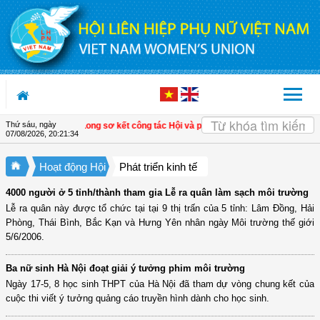
Truy cập nội dung luôn
Thứ sáu, ngày
m Ngãi, Vĩnh Long sơ kết công tác Hội và phong trào phụ nữ 6 tháng đầu năm 
07/08/2026
,
20:21:35
Hoạt động Hội
Phát triển kinh tế
4000 người ở 5 tỉnh/thành tham gia Lễ ra quân làm sạch môi trường
Lễ ra quân này được tổ chức tại tại 9 thị trấn của 5 tỉnh: Lâm Đồng, Hải
Phòng, Thái Bình, Bắc Kạn và Hưng Yên nhân ngày Môi trường thế giới
5/6/2006.
Ba nữ sinh Hà Nội đoạt giải ý tưởng phim môi trường
Ngày 17-5, 8 học sinh THPT của Hà Nội đã tham dự vòng chung kết của
cuộc thi viết ý tưởng quảng cáo truyền hình dành cho học sinh.