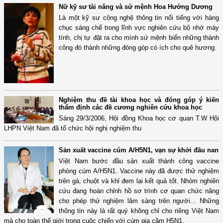
Nữ kỹ sư tài năng và sứ mệnh Hoa Hướng Dương
Là một kỹ sư công nghệ thông tin nổi tiếng với hàng
chục sáng chế trong lĩnh vực nghiên cứu bộ nhớ máy
tính, chị tự đặt ra cho mình sứ mệnh biến những thành
công đó thành những đóng góp có ích cho quê hương.
Nghiệm thu đề tài khoa học và đóng góp ý kiến
thẩm định các đề cương nghiên cứu khoa học
Sáng 29/3/2006, Hội đồng Khoa học cơ quan T.W Hội
LHPN Việt Nam đã tổ chức hội nghị nghiệm thu
Sản xuất vaccine cúm A/H5N1, vạn sự khởi đầu nan
Việt Nam bước đầu sản xuất thành công vaccine
phòng cúm A/H5N1. Vaccine này đã được thử nghiệm
trên gà, chuột và khỉ đem lại kết quả tốt. Nhóm nghiên
cứu đang hoàn chỉnh hồ sơ trình cơ quan chức năng
cho phép thử nghiệm lâm sàng trên người... Những
thông tin này là rất quý không chỉ cho riêng Việt Nam
mà cho toàn thế giới trong cuộc chiến với cúm gia cầm H5N1.