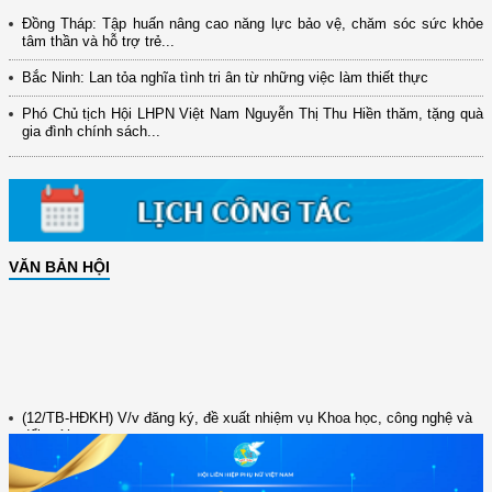
Đồng Tháp: Tập huấn nâng cao năng lực bảo vệ, chăm sóc sức khỏe
tâm thần và hỗ trợ trẻ...
Bắc Ninh: Lan tỏa nghĩa tình tri ân từ những việc làm thiết thực
Phó Chủ tịch Hội LHPN Việt Nam Nguyễn Thị Thu Hiền thăm, tặng quà
gia đình chính sách...
VĂN BẢN HỘI
(12/TB-HĐKH) V/v đăng ký, đề xuất nhiệm vụ Khoa học, công nghệ và
đổi mới ...
(898/KH/ĐCT) Kế hoạch thực hiện Quyết định số 2415/QĐ-TTg ngày
31/10/2025 ...