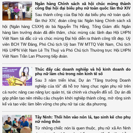
Ngân hàng Chính sách xã hội chúc mừng thành
công Đại hội đại biểu phụ nữ toàn quốc lần thứ XIV
Sau thành công của Đại hội đại biểu phụ nữ toàn quốc
lần thứ XIV, đoàn công tác Ngân hàng Chính sách xã
hội (Ngân hàng CSXH) do bà Nguyễn Thị Hằng, Tổng Giám đốc Ngân
hàng làm trưởng đoàn đã đến thăm, chúc mừng các lãnh đạo Hội LHPN
Việt Nam tái đắc cử và chúc mừng Đại hội diễn ra thành công tốt đẹp. Uỷ
viên BCH TW Đảng, Phó Chủ tịch Uỷ ban TW MTTQ Việt Nam, Chủ tịch
Hội LHPN Việt Nam Lê Thị Thuỷ và Phó Chủ tịch Thường trực Hội LHPN
Việt Nam Trần Lan Phương tiếp đoàn.
Thúc đẩy các doanh nghiệp và hộ kinh doanh do
phụ nữ làm chủ trong nền kinh tế số
Sau 3 năm triển khai, Dự án "Tăng trưởng Doanh
nghiệp của tôi" đã hỗ trợ hàng chục ngàn phụ nữ trên
cả nước nâng cao năng lực quản trị, tài chính và chuyển đổi số. Dự án đã
góp phần tạo nên nhiều câu chuyện khởi nghiệp thành công, mở rộng sinh
kế và tạo việc làm bền vững cho phụ nữ tại các địa phương.
Tây Ninh: Thổi hồn vào nón lá, tạo sinh kế cho phụ
nữ nông thôn
Từ những chiếc nón lá quen thuộc, phụ nữ xã An Ninh