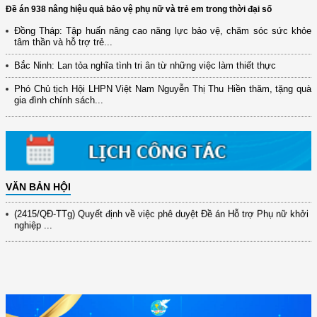
Đề án 938 nâng hiệu quả bảo vệ phụ nữ và trẻ em trong thời đại số
Đồng Tháp: Tập huấn nâng cao năng lực bảo vệ, chăm sóc sức khỏe
tâm thần và hỗ trợ trẻ...
(12/TB-HĐKH) V/v đăng ký, đề xuất nhiệm vụ Khoa học, công nghệ và
Bắc Ninh: Lan tỏa nghĩa tình tri ân từ những việc làm thiết thực
đổi mới ...
Phó Chủ tịch Hội LHPN Việt Nam Nguyễn Thị Thu Hiền thăm, tặng quà
(898/KH/ĐCT) Kế hoạch thực hiện Quyết định số 2415/QĐ-TTg ngày
gia đình chính sách...
31/10/2025 ...
(417/QĐ-BNNMT) Quyết định phê duyệt Chương trình mục tiêu quốc gia
xây dựng ...
(891/KH-ĐCT) Kế hoạch thực hiện Nghị quyết số 72-NQ/TW ngày
9/9/2025 của Bộ ...
VĂN BẢN HỘI
(2415/QĐ-TTg) Quyết định về việc phê duyệt Đề án Hỗ trợ Phụ nữ khởi
nghiệp ...