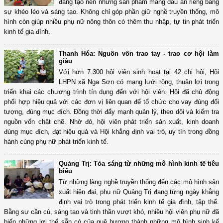
đang tạo nên những sản phẩm mang dấu ấn riêng bằng
sự khéo léo và sáng tạo. Không chỉ góp phần giữ nghề truyền thống, mô
hình còn giúp nhiều phụ nữ nông thôn có thêm thu nhập, tự tin phát triển
kinh tế gia đình.
Thanh Hóa: Nguồn vốn trao tay - trao cơ hội làm
giàu
Với hơn 7.300 hội viên sinh hoạt tại 42 chi hội, Hội
LHPN xã Nga Sơn có mạng lưới rộng, thuận lợi trong
triển khai các chương trình tín dụng đến với hội viên. Hội đã chủ động
phối hợp hiệu quả với các đơn vị liên quan để tổ chức cho vay đúng đối
tượng, đúng mục đích. Đồng thời đẩy mạnh quản lý, theo dõi và kiểm tra
nguồn vốn chặt chẽ. Nhờ đó, hội viên phát triển sản xuất, kinh doanh
đúng mục đích, đạt hiệu quả và Hội khẳng định vai trò, uy tín trong đồng
hành cùng phụ nữ phát triển kinh tế.
Quảng Trị: Tỏa sáng từ những mô hình kinh tế tiêu
biểu
Từ những làng nghề truyền thống đến các mô hình sản
xuất hiện đại, phụ nữ Quảng Trị đang từng ngày khẳng
định vai trò trong phát triển kinh tế gia đình, tập thể.
Bằng sự cần cù, sáng tạo và tinh thần vượt khó, nhiều hội viên phụ nữ đã
biến những lợi thế sẵn có của quê hương thành những mô hình sinh kế