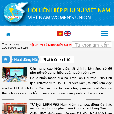
Truy cập nội dung luôn
Thứ hai, ngày
 nữ làm chủ
| Hội LHPN xã Ninh Quới, Cà Mau: Tập huấn kỹ thuật kỹ thuật trồng 
10/08/2026
,
19:59:57
Hoạt động Hội
Phát triển kinh tế
Cần nâng cao kiến thức tài chính, kỹ năng số để
phụ nữ sử dụng hiệu quả nguồn vốn vay
Đó là nhấn mạnh của bà Trần Lan Phương, Phó Chủ
tịch Thường trực Hội LHPN Việt Nam, tại buổi làm việc
với Hội LHPN tỉnh Hưng Yên về công tác kiểm tra, giám sát hoạt động ủy
thác cho vay vốn và hỗ trợ nâng cao quyền năng kinh tế cho phụ nữ.
TƯ Hội LHPN Việt Nam kiểm tra hoạt động ủy thác
và hỗ trợ phụ nữ phát triển kinh tế tại Hưng Yên
Chiều 15/7, đoàn công tác của TƯ Hội LHPN Việt Nam