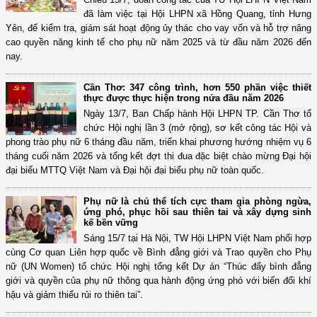
đã làm việc tại Hội LHPN xã Hồng Quang, tỉnh Hưng
Yên, để kiểm tra, giám sát hoạt động ủy thác cho vay vốn và hỗ trợ nâng
cao quyền năng kinh tế cho phụ nữ năm 2025 và từ đầu năm 2026 đến
nay.
Cần Thơ: 347 công trình, hơn 550 phần việc thiết
thực được thực hiện trong nửa đầu năm 2026
Ngày 13/7, Ban Chấp hành Hội LHPN TP. Cần Thơ tổ
chức Hội nghị lần 3 (mở rộng), sơ kết công tác Hội và
phong trào phụ nữ 6 tháng đầu năm, triển khai phương hướng nhiệm vụ 6
tháng cuối năm 2026 và tổng kết đợt thi đua đặc biệt chào mừng Đại hội
đại biểu MTTQ Việt Nam và Đại hội đại biểu phụ nữ toàn quốc.
Phụ nữ là chủ thể tích cực tham gia phòng ngừa,
ứng phó, phục hồi sau thiên tai và xây dựng sinh
kế bền vững
Sáng 15/7 tại Hà Nội, TW Hội LHPN Việt Nam phối hợp
cùng Cơ quan Liên hợp quốc về Bình đẳng giới và Trao quyền cho Phụ
nữ (UN Women) tổ chức Hội nghị tổng kết Dự án “Thúc đẩy bình đẳng
giới và quyền của phụ nữ thông qua hành động ứng phó với biến đổi khí
hậu và giảm thiểu rủi ro thiên tai”.