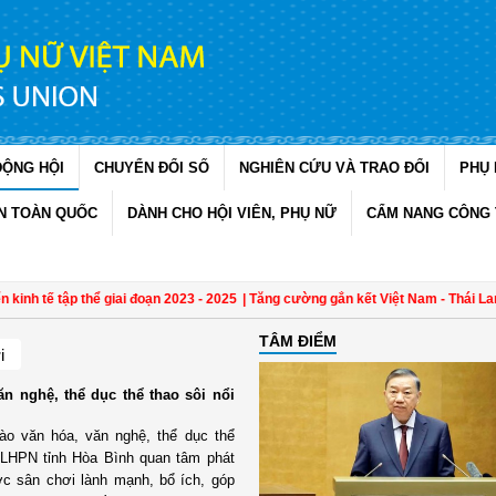
ĐỘNG HỘI
CHUYỂN ĐỔI SỐ
NGHIÊN CỨU VÀ TRAO ĐỔI
PHỤ 
N TOÀN QUỐC
DÀNH CHO HỘI VIÊN, PHỤ NỮ
CẨM NANG CÔNG 
h tế tập thể giai đoạn 2023 - 2025
| Tăng cường gắn kết Việt Nam - Thái Lan qu
TÂM ĐIỂM
i
ăn nghệ, thể dục thể thao sôi nổi
rào văn hóa, văn nghệ, thể dục thể
 LHPN tỉnh Hòa Bình quan tâm phát
ợc sân chơi lành mạnh, bổ ích, góp