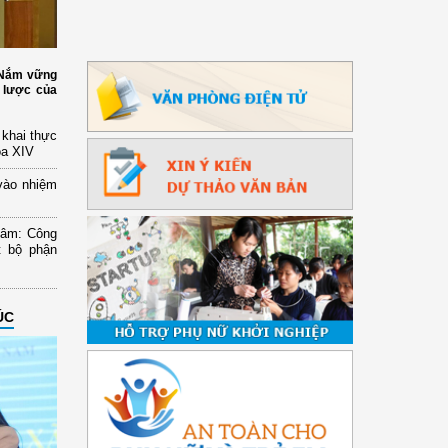
: Nắm vững
 lược của
n khai thực
óa XIV
vào nhiệm
Lâm: Công
t bộ phận
ÚC