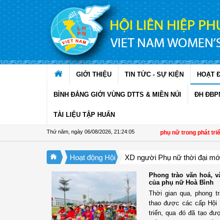
Truy cập nội dung luôn
GIỚI THIỆU
TIN TỨC - SỰ KIỆN
HOẠT 
BÌNH ĐẲNG GIỚI VÙNG DTTS & MIỀN NÚI
ĐH ĐBP
TÀI LIỆU TẬP HUẤN
Thứ năm, ngày 06/08/2026
,
21:24:06
Đề án 01: Dấu ấn phụ nữ trong phát triển kin
Hoạt động Hội
XD người Phụ nữ thời đại mớ
Phong trào văn hoá, v
của phụ nữ Hoà Bình
Thời gian qua, phong t
thao được các cấp Hội
triển, qua đó đã tạo đư