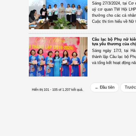
Sáng 27/3/2024, tại C
uỷ cơ quan TW Hội LHPN
thưởng cho các cá nhân 
Cuộc thi tìm hiểu về Nữ
Câu lạc bộ Phụ nữ ki
tựa yêu thương của ch
Sáng ngày 17/3, tại H
thành lập Câu lạc bộ Ph
và tổng kết hoạt động n
← Đầu tiên
Trước
Hiển thị 101 - 105 of 1.207 kết quả.