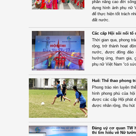
phần nâng cao đời sống
dựng hình ảnh phụ nữ 
để thực hiện tốt trách nh
đất nước.
Các cấp Hội sôi nổi tổ 
Thời gian qua, phong trà
rộng, trở thành hoạt độ
nước, được đông đảo c
hưởng ứng, tham gia, 
phụ nữ Việt Nam “có sức
Huế: Thể thao phong tr
Phong trào rèn luyện th
hình phong phú của hộ
được các cấp Hội phát độ
được nhân rộng, thu hút 
Đảng uỷ cơ quan TW H
thi tìm hiểu về Nữ tướ