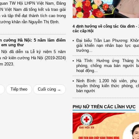
ơ quan TW Hội LHPN Việt Nam, Đảng
 Việt Nam đã tổng kết và trao giải
và tập thể đạt thành tích cao trong
 tướng khăn rằn Nguyễn Thị Định.
4 định hướng về công tác Gia đình - 
các cấp Hội
ên cường Hà Nội: 5 năm làm điểm
Đại biểu Trần Lan Phương: Khô
ị em ung thư
giải khiến nạn nhân bạo lực qua
trường...
à Nội đã diễn ra Lễ kỷ niệm 5 năm
ụ nữ kiên cường Hà Nội (2019-2024)
Hà Tĩnh: Hưởng ứng Tháng h
ăm 2023.
phòng, chống mua bán người b
hoạt động...
Ninh Bình: 1.200 hội viên, ph
truyền thông kiến thức phòng, 
Tiếp theo
Cuối cùng →
bán người
PHỤ NỮ TRÊN CÁC LĨNH VỰC