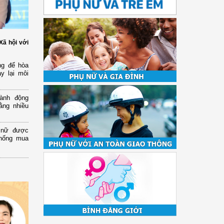
Xã hội với
ng để hòa
y lại môi
ành động
ằng nhiều
ụ nữ được
chống mua