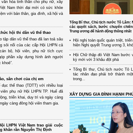
 văn hóa tinh thần cho phụ nữ, xây
Việt Nam thời đại mới có sức khỏe
iệm với bản thân, gia đình, xã hội và
Tổng Bí thư, Chủ tịch nước Tô Lâm
các quyết sách, bước chuyển chiến
Trung ương để hành động thống nhất
chức hội thi dân vũ thể thao
o tập dân vũ thể thao đã lan toả sâu
Hội nghị toàn quốc quán triệt, triể
ng sôi nổi của các cấp Hội LHPN cả
hiện Nghị quyết Trung ương 3, kh
án bộ, hội viên, phụ nữ tích cực
Hội Chữ thập đỏ Việt Nam bước 
góp phần xây dựng hình ảnh người
kỳ mới với 3 khâu đột phá
 khoẻ”.
Tổng Bí thư, Chủ tịch nước Tô 
tác nhân đạo phải trở thành mộ
ào, sân chơi của chị em
trong...
ể dục thể thao (TDTT) với nhiều loại
i viên phụ nữ Hội LHPN TP. Huế đã
XÂY DỰNG GIA ĐÌNH HẠNH PH
ng, triển khai, duy trì và ngày càng
ngày càng đông hội viên tham gia.
ội LHPN Việt Nam trao giải cuộc
ng khăn rằn Nguyễn Thị Định