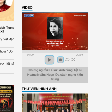
VIDEO
tịch Trung
XII
kỷ vật đặc
thoại "Đòn
00:00
-20:04
ợ liệt sĩ
Những người Kể sử: Anh hùng, liệt sĩ
Hoàng Ngân: Ngọn lửa cách mạng kiên
trung
THƯ VIỆN HÌNH ẢNH