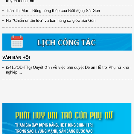
truyền thống, nỗ...
(12/TB-HĐKH) V/v đăng ký, đề xuất nhiệm vụ Khoa học, công nghệ và
đổi mới ...
Trần Thị Mai – Bông hồng thép của Biệt động Sài Gòn
(898/KH/ĐCT) Kế hoạch thực hiện Quyết định số 2415/QĐ-TTg ngày
Nữ "Chiến sĩ tên lửa" và bản hùng ca giữa Sài Gòn
31/10/2025 ...
(417/QĐ-BNNMT) Quyết định phê duyệt Chương trình mục tiêu quốc gia
xây dựng ...
(891/KH-ĐCT) Kế hoạch thực hiện Nghị quyết số 72-NQ/TW ngày
9/9/2025 của Bộ ...
VĂN BẢN HỘI
(2415/QĐ-TTg) Quyết định về việc phê duyệt Đề án Hỗ trợ Phụ nữ khởi
nghiệp ...