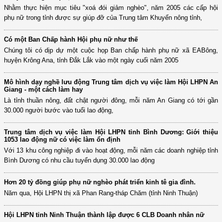
Nhằm thực hiện mục tiêu "xoá đói giảm nghèo", năm 2005 các cấp hội
phụ nữ trong tỉnh được sự giúp đỡ của Trung tâm Khuyến nông tỉnh,
Có một Ban Chấp hành Hội phụ nữ như thế
Chúng tôi có dịp dự một cuộc họp Ban chấp hành phụ nữ xã EABông,
huyện Krông Ana, tỉnh Đắk Lắk vào một ngày cuối năm 2005
Mô hình dạy nghề lưu động Trung tâm dịch vụ việc làm Hội LHPN An
Giang - một cách làm hay
Là tỉnh thuần nông, đất chật người đông, mỗi năm An Giang có tới gần
30.000 người bước vào tuổi lao động,
Trung tâm dịch vụ việc làm Hội LHPN tỉnh Bình Dương: Giới thiệu
1053 lao động nữ có việc làm ổn định
Với 13 khu công nghiệp đi vào hoạt động, mỗi năm các doanh nghiệp tỉnh
Bình Dương có nhu cầu tuyển dụng 30.000 lao động
Hơn 20 tỷ đồng giúp phụ nữ nghèo phát triển kinh tê gia đình.
Năm qua, Hội LHPN thị xã Phan Rang-tháp Chăm (tỉnh Ninh Thuận)
Hội LHPN tỉnh Ninh Thuận thành lập được 6 CLB Doanh nhân nữ