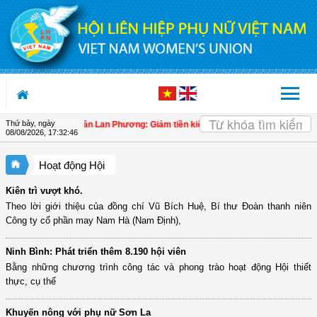
Truy cập nội dung luôn
Thứ bảy, ngày
c
| Đại biểu Trần Lan Phương: Giảm tiền kiểm phải đi cùng hậu kiểm thực chất 
08/08/2026
,
17:32:47
Hoạt động Hội
Kiên trì vượt khó.
Theo lời giới thiệu của đồng chí Vũ Bích Huệ, Bí thư Đoàn thanh niên
Công ty cổ phần may Nam Hà (Nam Định),
Ninh Bình: Phát triển thêm 8.190 hội viên
Bằng những chương trình công tác và phong trào hoạt động Hội thiết
thực, cụ thể
Khuyến nông với phụ nữ Sơn La