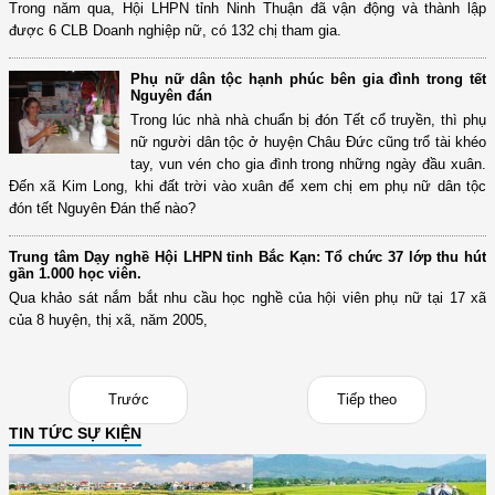
Trong năm qua, Hội LHPN tỉnh Ninh Thuận đã vận động và thành lập
được 6 CLB Doanh nghiệp nữ, có 132 chị tham gia.
Phụ nữ dân tộc hạnh phúc bên gia đình trong tết
Nguyên đán
Trong lúc nhà nhà chuẩn bị đón Tết cổ truyền, thì phụ
nữ người dân tộc ở huyện Châu Đức cũng trổ tài khéo
tay, vun vén cho gia đình trong những ngày đầu xuân.
Đến xã Kim Long, khi đất trời vào xuân để xem chị em phụ nữ dân tộc
đón tết Nguyên Đán thế nào?
Trung tâm Dạy nghề Hội LHPN tỉnh Bắc Kạn: Tổ chức 37 lớp thu hút
gần 1.000 học viên.
Qua khảo sát nắm bắt nhu cầu học nghề của hội viên phụ nữ tại 17 xã
của 8 huyện, thị xã, năm 2005,
Trước
Tiếp theo
TIN TỨC SỰ KIỆN