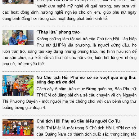
huyết đưa nghề mỹ nghệ về quê hương, say sưa với
các hoạt động định hướng nghề nghiệp cho chị em, giúp phụ nữ ngày
càng bình đẳng hơn trong các hoạt động phát triển kinh tế.
"Thắp lửa" phong trào
Không những làm tốt vai trò của Chủ tịch Hội Liên hiệp
Phụ nữ (LHPN) địa phương, là người đứng đầu, họ
luôn trăn trở, sáng tạo xây dựng những phong trào, mô hình hữu ích để
tạo sân chơi, sự kết nối và thu hút các hội viên; luôn hết lòng vì những
phụ nữ, trẻ em yếu thế.
Nữ Chủ tịch Hội Phụ nữ cơ sở vượt qua ung thư,
sống đẹp trả ơn đời
Cách đây 6 năm, trên mục Đừng quên họ, Báo Phụ nữ
TPHCM có đăng bài chia sẻ câu chuyện về chị Nguyễn
Thị Phương Quyên - một người mẹ trẻ chống chọi với căn bệnh ung thư
buồng trứng giai đoạn 4.
Chủ tịch Hội Phụ nữ tiêu biểu người Cơ Tu
Yđêl Thị Mlát là một trong 6 Chủ tịch Hội LHPN cơ sở
của Quảng Nam có thành tích xuất sắc trong công tác