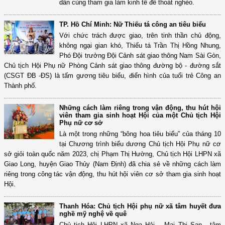
dân cùng tham gia làm kinh tế để thoát nghèo.
TP. Hồ Chí Minh: Nữ Thiếu tá công an tiêu biểu
Với chức trách được giao, trên tinh thần chủ động,
không ngại gian khó, Thiếu tá Trần Thị Hồng Nhung,
Phó Đội trưởng Đội Cảnh sát giao thông Nam Sài Gòn,
Chủ tịch Hội Phụ nữ Phòng Cảnh sát giao thông đường bộ - đường sắt
(CSGT ĐB -ĐS) là tấm gương tiêu biểu, điển hình của tuổi trẻ Công an
Thành phố.
Những cách làm riêng trong vận động, thu hút hội
viên tham gia sinh hoạt Hội của một Chủ tịch Hội
Phụ nữ cơ sở
Là một trong những “bông hoa tiêu biểu” của tháng 10
tại Chương trình biểu dương Chủ tịch Hội Phụ nữ cơ
sở giỏi toàn quốc năm 2023, chị Phạm Thị Hường, Chủ tịch Hội LHPN xã
Giao Long, huyện Giao Thủy (Nam Định) đã chia sẻ về những cách làm
riêng trong công tác vận động, thu hút hội viên cơ sở tham gia sinh hoạt
Hội.
Thanh Hóa: Chủ tịch Hội phụ nữ xã tâm huyết đưa
nghề mỹ nghệ về quê
Chủ tịch Hội LHPN xã Nga Hải – Mai Thị San - tâm