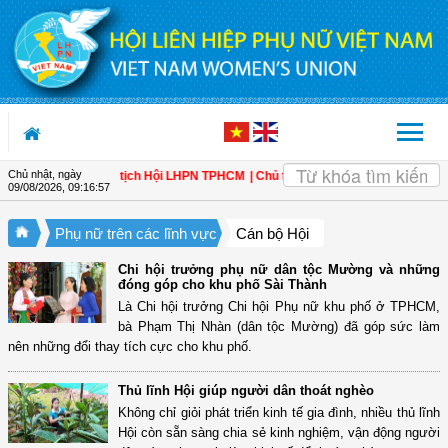
Truy cập nội dung luôn
Chủ nhật, ngày
c Xuân là tân Chủ tịch Hội LHPN TPHCM
| Chủ tịch Hội LHPN tỉnh Hưng Yên tr
09/08/2026
,
09:16:58
Phụ nữ trên các lĩnh vực
Cán bộ Hội
Chi hội trưởng phụ nữ dân tộc Mường và những
đóng góp cho khu phố Sài Thành
Là Chi hội trưởng Chi hội Phụ nữ khu phố ở TPHCM,
bà Phạm Thị Nhàn (dân tộc Mường) đã góp sức làm
nên những đổi thay tích cực cho khu phố.
Thủ lĩnh Hội giúp người dân thoát nghèo
Không chỉ giỏi phát triển kinh tế gia đình, nhiều thủ lĩnh
Hội còn sẵn sàng chia sẻ kinh nghiệm, vận động người