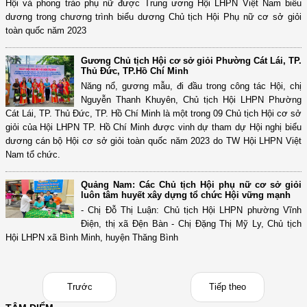
Hội và phong trào phụ nữ được Trung ương Hội LHPN Việt Nam biểu
dương trong chương trình biểu dương Chủ tịch Hội Phụ nữ cơ sở giỏi
toàn quốc năm 2023
Gương Chủ tịch Hội cơ sở giỏi Phường Cát Lái, TP.
Thủ Đức, TP.Hồ Chí Minh
Năng nổ, gương mẫu, đi đầu trong công tác Hội, chị
Nguyễn Thanh Khuyên, Chủ tịch Hội LHPN Phường
Cát Lái, TP. Thủ Đức, TP. Hồ Chí Minh là một trong 09 Chủ tịch Hội cơ sở
giỏi của Hội LHPN TP. Hồ Chí Minh được vinh dự tham dự Hội nghị biểu
dương cán bộ Hội cơ sở giỏi toàn quốc năm 2023 do TW Hội LHPN Việt
Nam tổ chức.
Quảng Nam: Các Chủ tịch Hội phụ nữ cơ sở giỏi
luôn tâm huyết xây dựng tổ chức Hội vững mạnh
- Chị Đỗ Thị Luận: Chủ tịch Hội LHPN phường Vĩnh
Điện, thị xã Đện Bàn - Chị Đặng Thị Mỹ Ly, Chủ tịch
Hội LHPN xã Bình Minh, huyện Thăng Bình
Trước
Tiếp theo