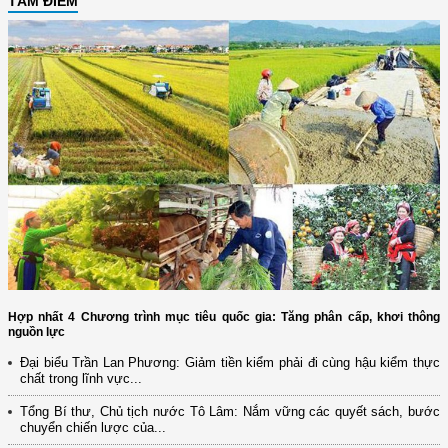
TÂM ĐIỂM
Hợp nhất 4 Chương trình mục tiêu quốc gia: Tăng phân cấp, khơi thông
nguồn lực
Đại biểu Trần Lan Phương: Giảm tiền kiểm phải đi cùng hậu kiểm thực
chất trong lĩnh vực...
(12/TB-HĐKH) V/v đăng ký, đề xuất nhiệm vụ Khoa học, công nghệ và
đổi mới ...
Tổng Bí thư, Chủ tịch nước Tô Lâm: Nắm vững các quyết sách, bước
chuyển chiến lược của...
(898/KH/ĐCT) Kế hoạch thực hiện Quyết định số 2415/QĐ-TTg ngày