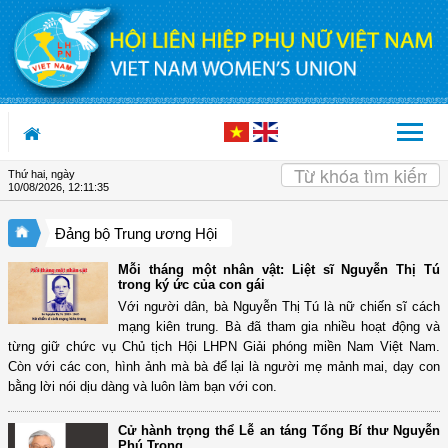
Truy cập nội dung luôn
Thứ hai, ngày
10/08/2026
,
12:11:36
Đảng bộ Trung ương Hội
Mỗi tháng một nhân vật: Liệt sĩ Nguyễn Thị Tú
trong ký ức của con gái
Với người dân, bà Nguyễn Thị Tú là nữ chiến sĩ cách
mạng kiên trung. Bà đã tham gia nhiều hoạt động và
từng giữ chức vụ Chủ tịch Hội LHPN Giải phóng miền Nam Việt Nam.
Còn với các con, hình ảnh mà bà để lại là người mẹ mảnh mai, dạy con
bằng lời nói dịu dàng và luôn làm bạn với con.
Cử hành trọng thể Lễ an táng Tổng Bí thư Nguyễn
Phú Trọng