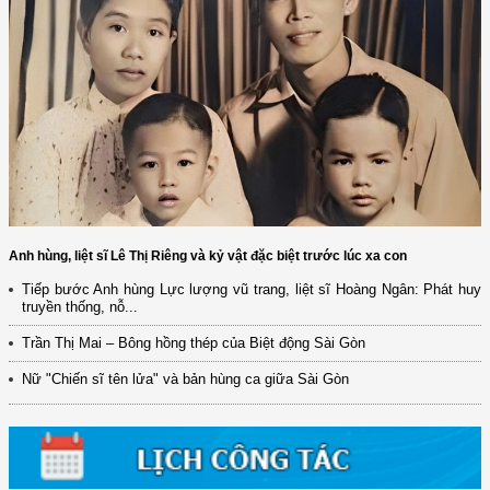
Anh hùng, liệt sĩ Lê Thị Riêng và kỷ vật đặc biệt trước lúc xa con
Tiếp bước Anh hùng Lực lượng vũ trang, liệt sĩ Hoàng Ngân: Phát huy
truyền thống, nỗ...
(12/TB-HĐKH) V/v đăng ký, đề xuất nhiệm vụ Khoa học, công nghệ và
đổi mới ...
Trần Thị Mai – Bông hồng thép của Biệt động Sài Gòn
(898/KH/ĐCT) Kế hoạch thực hiện Quyết định số 2415/QĐ-TTg ngày
Nữ "Chiến sĩ tên lửa" và bản hùng ca giữa Sài Gòn
31/10/2025 ...
(417/QĐ-BNNMT) Quyết định phê duyệt Chương trình mục tiêu quốc gia
xây dựng ...
(891/KH-ĐCT) Kế hoạch thực hiện Nghị quyết số 72-NQ/TW ngày