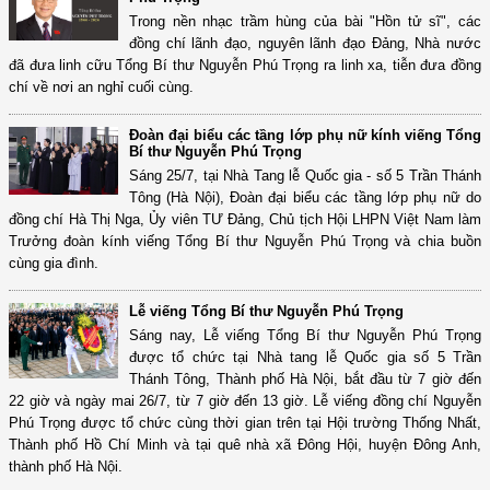
Trong nền nhạc trầm hùng của bài "Hồn tử sĩ", các
đồng chí lãnh đạo, nguyên lãnh đạo Đảng, Nhà nước
đã đưa linh cữu Tổng Bí thư Nguyễn Phú Trọng ra linh xa, tiễn đưa đồng
chí về nơi an nghỉ cuối cùng.
Đoàn đại biểu các tầng lớp phụ nữ kính viếng Tổng
Bí thư Nguyễn Phú Trọng
Sáng 25/7, tại Nhà Tang lễ Quốc gia - số 5 Trần Thánh
Tông (Hà Nội), Đoàn đại biểu các tầng lớp phụ nữ do
đồng chí Hà Thị Nga, Ủy viên TƯ Đảng, Chủ tịch Hội LHPN Việt Nam làm
Trưởng đoàn kính viếng Tổng Bí thư Nguyễn Phú Trọng và chia buồn
cùng gia đình.
Lễ viếng Tổng Bí thư Nguyễn Phú Trọng
Sáng nay, Lễ viếng Tổng Bí thư Nguyễn Phú Trọng
được tổ chức tại Nhà tang lễ Quốc gia số 5 Trần
Thánh Tông, Thành phố Hà Nội, bắt đầu từ 7 giờ đến
22 giờ và ngày mai 26/7, từ 7 giờ đến 13 giờ. Lễ viếng đồng chí Nguyễn
Phú Trọng được tổ chức cùng thời gian trên tại Hội trường Thống Nhất,
Thành phố Hồ Chí Minh và tại quê nhà xã Đông Hội, huyện Đông Anh,
thành phố Hà Nội.