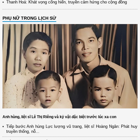
Thanh Hoá: Khát vọng cống hiến, truyền cảm hứng cho cộng đồng
PHỤ NỮ TRONG LỊCH SỬ
Anh hùng, liệt sĩ Lê Thị Riêng và kỷ vật đặc biệt trước lúc xa con
(12/TB-HĐKH) V/v đăng ký, đề xuất nhiệm vụ Khoa học, công nghệ và
Tiếp bước Anh hùng Lực lượng vũ trang, liệt sĩ Hoàng Ngân: Phát huy
đổi mới ...
truyền thống, nỗ...
(898/KH/ĐCT) Kế hoạch thực hiện Quyết định số 2415/QĐ-TTg ngày