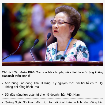
Chủ tịch Tập đoàn BRG: Trao cơ hội cho phụ nữ chính là mở rộng không
gian phát triển kinh tế
(12/TB-HĐKH) V/v đăng ký, đề xuất nhiệm vụ Khoa học, công nghệ và
Anh hùng Lao động Thái Hương: Kỷ nguyên mới đòi hỏi tổ chức Hội
đổi mới ...
không chỉ đồng hành, mà...
(898/KH/ĐCT) Kế hoạch thực hiện Quyết định số 2415/QĐ-TTg ngày
Bồi đắp năng lực quản trị cho nữ doanh nhân Việt Nam
31/10/2025 ...
Quảng Ngãi: Nữ Giám đốc Hợp tác xã phát triển du lịch cộng đồng trên
(417/QĐ-BNNMT) Quyết định phê duyệt Chương trình mục tiêu quốc gia