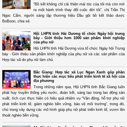
“Bồ kết không chỉ cải thiện mái tóc của tôi mà còn mở
ra một hành trình thay đổi cuộc đời tôi”, chị Trần Thị
Ngọc Cẩm, người sáng lập thương hiệu Dầu gội bồ kết thảo dược
BoBoon, chia sẻ.
Hội LHPN tỉnh Hải Dương tổ chức Ngày hội trưng
bày - Giới thiệu hơn 1000 sản phẩm khởi nghiệp
của phụ nữ
Hội LHPN tỉnh Hải Dương vừa tổ chức Ngày hội Trưng
bày - Giới thiệu sản phẩm khởi nghiệp của phụ nữ và các sản phẩm của
Hợp tác xã do phụ nữ làm chủ.
Bắc Giang: Hợp tác xã Lục Ngạn Xanh góp phần
thực hiện các mục tiêu phát triển kinh tế xã hội của
địa phương
Trong những năm qua, Hội LHPN tỉnh Bắc Giang luôn
phát huy truyền thống yêu nước, đoàn kết, sáng tạo trong lao động sản
xuất, tích cực thực hiện có hiệu quả nhiệm vụ “Vận động, hỗ trợ phụ nữ
phát triển kinh tế, giảm nghèo bền vững, bảo vệ môi trường”, trong đó,
chú trọng xây dựng các mô hình giúp phụ nữ phát triển kinh tế, vươn lên
thoát nghèo bền vững.