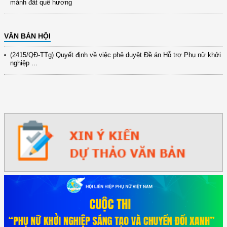
mảnh đất quê hương
xây dựng ...
(891/KH-ĐCT) Kế hoạch thực hiện Nghị quyết số 72-NQ/TW ngày
9/9/2025 của Bộ ...
VĂN BẢN HỘI
(2415/QĐ-TTg) Quyết định về việc phê duyệt Đề án Hỗ trợ Phụ nữ khởi
nghiệp ...