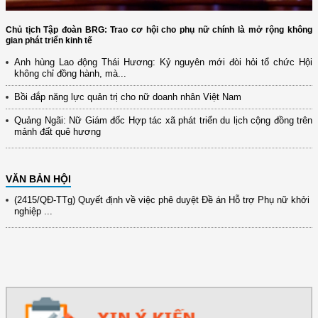
Chủ tịch Tập đoàn BRG: Trao cơ hội cho phụ nữ chính là mở rộng không
gian phát triển kinh tế
(12/TB-HĐKH) V/v đăng ký, đề xuất nhiệm vụ Khoa học, công nghệ và
Anh hùng Lao động Thái Hương: Kỷ nguyên mới đòi hỏi tổ chức Hội
đổi mới ...
không chỉ đồng hành, mà...
(898/KH/ĐCT) Kế hoạch thực hiện Quyết định số 2415/QĐ-TTg ngày
Bồi đắp năng lực quản trị cho nữ doanh nhân Việt Nam
31/10/2025 ...
Quảng Ngãi: Nữ Giám đốc Hợp tác xã phát triển du lịch cộng đồng trên
(417/QĐ-BNNMT) Quyết định phê duyệt Chương trình mục tiêu quốc gia
mảnh đất quê hương
xây dựng ...
(891/KH-ĐCT) Kế hoạch thực hiện Nghị quyết số 72-NQ/TW ngày
9/9/2025 của Bộ ...
VĂN BẢN HỘI
(2415/QĐ-TTg) Quyết định về việc phê duyệt Đề án Hỗ trợ Phụ nữ khởi
nghiệp ...