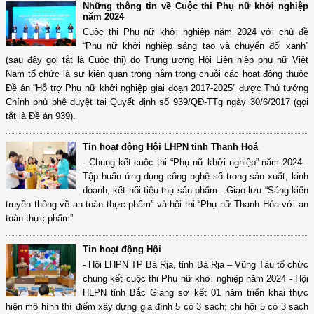
Những thông tin về Cuộc thi Phụ nữ khởi nghiệp
năm 2024
Cuộc thi Phụ nữ khởi nghiệp năm 2024 với chủ đề
“Phụ nữ khởi nghiệp sáng tạo và chuyển đổi xanh”
(sau đây gọi tắt là Cuộc thi) do Trung ương Hội Liên hiệp phụ nữ Việt
Nam tổ chức là sự kiện quan trọng nằm trong chuỗi các hoạt động thuộc
Đề án “Hỗ trợ Phụ nữ khởi nghiệp giai đoạn 2017-2025” được Thủ tướng
Chính phủ phê duyệt tại Quyết định số 939/QĐ-TTg ngày 30/6/2017 (gọi
tắt là Đề án 939).
Tin hoạt động Hội LHPN tỉnh Thanh Hoá
- Chung kết cuộc thi “Phụ nữ khởi nghiệp” năm 2024 -
Tập huấn ứng dụng công nghệ số trong sản xuất, kinh
doanh, kết nối tiêu thụ sản phẩm - Giao lưu “Sáng kiến
truyền thông về an toàn thực phẩm” và hội thi “Phụ nữ Thanh Hóa với an
toàn thực phẩm”
Tin hoạt động Hội
- Hội LHPN TP Bà Rịa, tỉnh Bà Rịa – Vũng Tàu tổ chức
chung kết cuộc thi Phụ nữ khởi nghiệp năm 2024 - Hội
HLPN tỉnh Bắc Giang sơ kết 01 năm triển khai thực
hiện mô hình thí điểm xây dựng gia đình 5 có 3 sạch; chi hội 5 có 3 sạch