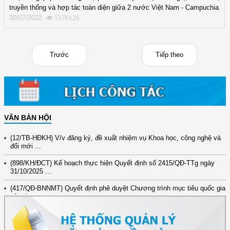
truyền thống và hợp tác toàn diện giữa 2 nước Việt Nam - Campuchia
30/07/2022
5376126
Trước
Tiếp theo
VĂN BẢN HỘI
(12/TB-HĐKH) V/v đăng ký, đề xuất nhiệm vụ Khoa học, công nghệ và
đổi mới ...
(898/KH/ĐCT) Kế hoạch thực hiện Quyết định số 2415/QĐ-TTg ngày
31/10/2025 ...
(417/QĐ-BNNMT) Quyết định phê duyệt Chương trình mục tiêu quốc gia
xây dựng ...
(891/KH-ĐCT) Kế hoạch thực hiện Nghị quyết số 72-NQ/TW ngày
9/9/2025 của Bộ ...