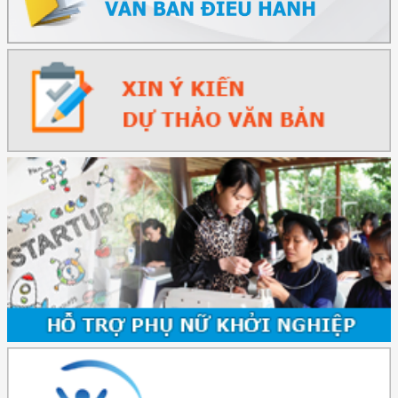
(2415/QĐ-TTg) Quyết định về việc phê duyệt Đề án Hỗ trợ Phụ nữ khởi
nghiệp ...