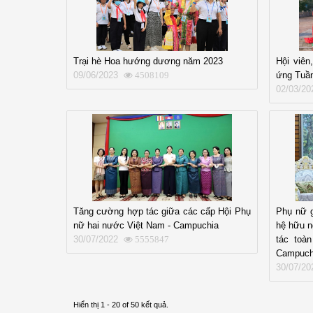
Trại hè Hoa hướng dương năm 2023
Hội viê
09/06/2023
ứng Tuần
4508109
02/03/20
Tăng cường hợp tác giữa các cấp Hội Phụ
Phụ nữ g
nữ hai nước Việt Nam - Campuchia
hệ hữu n
30/07/2022
tác toà
5555847
Campuch
30/07/20
Hiển thị 1 - 20 of 50 kết quả.