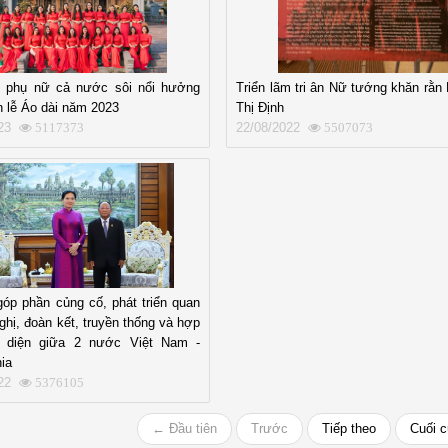
n, phụ nữ cả nước sôi nổi hưởng
Triển lãm tri ân Nữ tướng khăn rằn
 lễ Áo dài năm 2023
Thị Định
23
22/08/2022
5117373
5507073
óp phần củng cố, phát triển quan
ghị, đoàn kết, truyền thống và hợp
n diện giữa 2 nước Việt Nam -
ia
22
5376105
← Đầu tiên
Trước
Tiếp theo
Cuối 