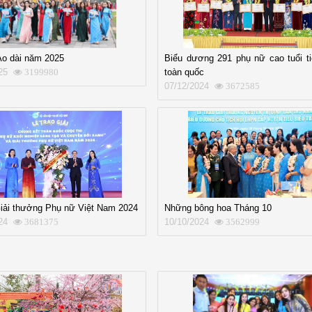
Áo dài năm 2025
Biểu dương 291 phụ nữ cao tuổi ti
25
toàn quốc
3199980
07/12/2024
3672585
Giải thưởng Phụ nữ Việt Nam 2024
Những bông hoa Tháng 10
24
10/10/2024
3681375
3562999