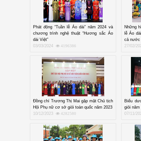
Phát động “Tuần lễ Áo dài” năm 2024 và
Những hì
chương trình nghệ thuật “Hương sắc Áo
lễ Áo dà
dài Việt”
cả nước
03/03/2024
27/02/20
4196386
Đồng chí Trương Thị Mai gặp mặt Chủ tịch
Biểu dư
Hội Phụ nữ cơ sở giỏi toàn quốc năm 2023
giỏi năm
10/12/2023
07/11/20
4282580