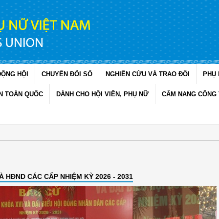
ĐỘNG HỘI
CHUYỂN ĐỔI SỐ
NGHIÊN CỨU VÀ TRAO ĐỔI
PHỤ 
N TOÀN QUỐC
DÀNH CHO HỘI VIÊN, PHỤ NỮ
CẨM NANG CÔNG 
 HĐND CÁC CẤP NHIỆM KỲ 2026 - 2031