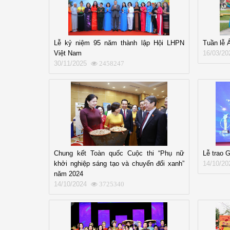
Lễ kỷ niệm 95 năm thành lập Hội LHPN
Tuần lễ 
Việt Nam
16/03/20
30/11/2025
2458247
Chung kết Toàn quốc Cuộc thi “Phụ nữ
Lễ trao 
khởi nghiệp sáng tạo và chuyển đổi xanh”
14/10/20
năm 2024
14/10/2024
3725340