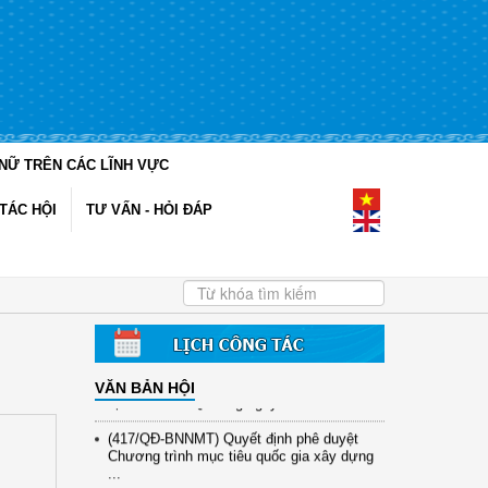
NỮ TRÊN CÁC LĨNH VỰC
TÁC HỘI
TƯ VẤN - HỎI ĐÁP
(12/TB-HĐKH) V/v đăng ký, đề xuất nhiệm
vụ Khoa học, công nghệ và đổi mới ...
(898/KH/ĐCT) Kế hoạch thực hiện Quyết
định số 2415/QĐ-TTg ngày 31/10/2025 ...
VĂN BẢN HỘI
(417/QĐ-BNNMT) Quyết định phê duyệt
Chương trình mục tiêu quốc gia xây dựng
...