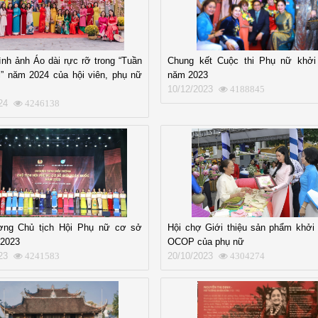
nh ảnh Áo dài rực rỡ trong “Tuần
Chung kết Cuộc thi Phụ nữ khởi
i” năm 2024 của hội viên, phụ nữ
năm 2023
10/12/2023
4188845
24
4246138
ơng Chủ tịch Hội Phụ nữ cơ sở
Hội chợ Giới thiệu sản phẩm khởi 
 2023
OCOP của phụ nữ
23
20/10/2023
4241583
4304274