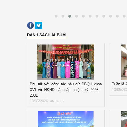
DANH SÁCH ALBUM
Phụ nữ với công tác bầu cử ĐBQH khóa
Tuần lễ 
XVI và HĐND các cấp nhiệm kỳ 2026 -
13/05/20
2031
13/05/2026
84057