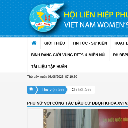
Truy cập nội dung luôn
GIỚI THIỆU
TIN TỨC - SỰ KIỆN
HOẠT 
BÌNH ĐẲNG GIỚI VÙNG DTTS & MIỀN NÚI
ĐH ĐBP
TÀI LIỆU TẬP HUẤN
Thứ bảy, ngày 08/08/2026
,
07:19:31
Thư viện ảnh
Chi tiết ảnh
PHỤ NỮ VỚI CÔNG TÁC BẦU CỬ ĐBQH KHÓA XVI VÀ