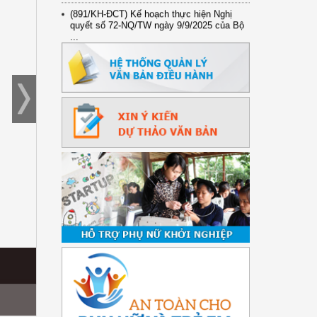
(891/KH-ĐCT) Kế hoạch thực hiện Nghị
quyết số 72-NQ/TW ngày 9/9/2025 của Bộ
...
(2415/QĐ-TTg) Quyết định về việc phê
duyệt Đề án Hỗ trợ Phụ nữ khởi nghiệp ...
3